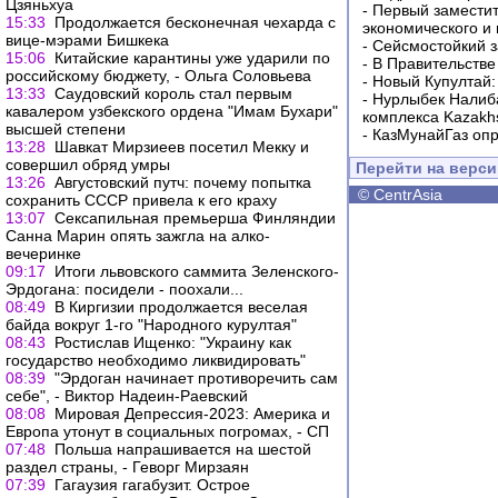
Цзяньхуа
-
Первый заместит
15:33
Продолжается бесконечная чехарда с
экономического и
вице-мэрами Бишкека
-
Сейсмостойкий з
15:06
Китайские карантины уже ударили по
-
В Правительстве
российскому бюджету, - Ольга Соловьева
-
Новый Купултай:
13:33
Саудовский король стал первым
-
Нурлыбек Налиб
кавалером узбекского ордена "Имам Бухари"
комплекса Kazakhs
высшей степени
-
КазМунайГаз опр
13:28
Шавкат Мирзиеев посетил Мекку и
совершил обряд умры
Перейти на верс
13:26
Августовский путч: почему попытка
©
CentrAsia
сохранить СССР привела к его краху
13:07
Сексапильная премьерша Финляндии
Санна Марин опять зажгла на алко-
вечеринке
09:17
Итоги львовского саммита Зеленского-
Эрдогана: посидели - поохали...
08:49
В Киргизии продолжается веселая
байда вокруг 1-го "Народного курултая"
08:43
Ростислав Ищенко: "Украину как
государство необходимо ликвидировать"
08:39
"Эрдоган начинает противоречить сам
себе", - Виктор Надеин-Раевский
08:08
Мировая Депрессия-2023: Америка и
Европа утонут в социальных погромах, - СП
07:48
Польша напрашивается на шестой
раздел страны, - Геворг Мирзаян
07:39
Гагаузия гагабузит. Острое