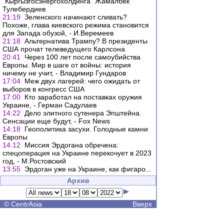
"Кыргызгосэнергохолдинга" Жамалбек
Тулебердиев
21:19
Зеленского начинают сливать?
Похоже, глава киевского режима становится
для Запада обузой, - И.Веремеев
21:18
Альтернатива Трампу? В президенты
США прочат телеведущего Карлсона
20:41
Через 100 лет после самоубийства
Европы. Мир в шаге от войны: история
ничему не учит, - Владимир Гундаров
17:04
Меж двух лагерей: чего ожидать от
выборов в конгресс США
17:00
Кто заработал на поставках оружия
Украине, - Герман Садулаев
14:22
Дело элитного сутенера Эпштейна.
Сенсации еще будут, - Fox News
14:18
Геополитика засухи. Голодные камни
Европы
14:12
Миссия Эрдогана обречена:
спецоперация на Украине перекочует в 2023
год, - М.Ростовский
13:55
Эрдоган уже на Украине, как фигаро...
Архив
©
CentrAsia
Вверх