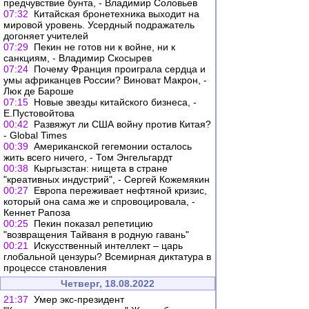
предчувствие бунта, - Владимир Соловьев
07:32
Китайская бронетехника выходит на
мировой уровень. Усердный подражатель
догоняет учителей
07:29
Пекин не готов ни к войне, ни к
санкциям, - Владимир Скосырев
07:24
Почему Франция проиграла сердца и
умы африканцев России? Виноват Макрон, -
Люк де Бароше
07:15
Новые звезды китайского бизнеса, -
Е.Пустовойтова
00:42
Развяжут ли США войну против Китая?
- Global Times
00:39
Американской гегемонии осталось
жить всего ничего, - Том Энгельгардт
00:38
Кыргызстан: нищета в стране
"креативных индустрий", - Сергей Кожемякин
00:27
Европа переживает нефтяной кризис,
который она сама же и спровоцировала, -
Кеннет Рапоза
00:25
Пекин показал репетицию
"возвращения Тайваня в родную гавань"
00:21
Искусственный интеллект – царь
глобальной цензуры? Всемирная диктатура в
процессе становления
Четверг, 18.08.2022
21:37
Умер экс-президент