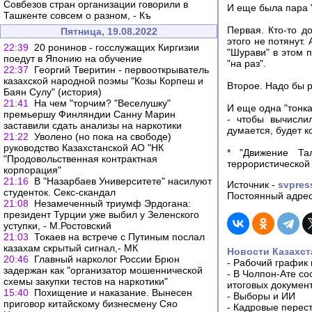
Совбезов стран организации говорили в
И еще была пара "
Ташкенте совсем о разном, - Къ
Первая. Кто-то д
Пятница, 19.08.2022
этого не потянут. 
22:39
20 ронинов - госслужащих Киргизии
"Шурави" в этом 
поедут в Японию на обучение
"на раз".
22:37
Георгий Тверитин - первооткрыватель
казахской народной поэмы "Козы Корпеш и
Второе. Надо бы 
Баян Сулу" (история)
21:41
На чем "торчим? "Веселушку"
И еще одна "тонк
премьершу Финляндии Санну Марин
- чтобы вычисли
заставили сдать анализы на наркотики
думается, будет к
21:22
Уволено (но пока на свободе)
руководство Казахстанской АО "НК
* "Движение Та
"Продовольственная контрактная
террористической
корпорация"
21:16
В "Назарбаев Университете" насилуют
Источник -
svpres
студенток. Секс-скандал
Постоянный адрес
21:08
Незамеченный триумф Эрдогана:
президент Турции уже выбил у Зеленского
уступки, - М.Ростовский
21:03
Токаев на встрече с Путиным послал
казахам скрытый сигнал,- МК
Новости Казахст
20:46
Главный нарколог России Брюн
-
Рабочий график 
задержан как "организатор мошеннической
-
В Чолпон-Ате со
схемы закупки тестов на наркотики"
итоговых докумен
15:40
Похищение и наказание. Вынесен
-
Выборы и ИИ
приговор китайскому бизнесмену Сяо
-
Кадровые перес