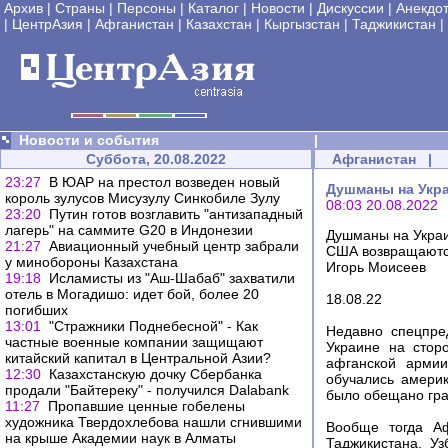
Архив
|
Страны
|
Персоны
|
Каталог
|
Новости
|
Дискуссии
|
Анекдо
|
ЦентрАзия
|
Афганистан
|
Казахстан
|
Кыргызстан
|
Таджикистан
|
Новости и события
|
Суббота, 20.08.2022
Афганистан
|
23:27
В ЮАР на престол возведен новый
Душманы на Укра
король зулусов Мисузулу Синкобиле Зулу
08:03 20.08.2022
23:20
Путин готов возглавить "антизападный
лагерь" на саммите G20 в Индонезии
Душманы на Украи
21:27
Авиационный учебный центр забрали
США возвращаются
у минобороны Казахстана
Игорь Моисеев
19:18
Исламисты из "Аш-Шабаб" захватили
отель в Могадишо: идет бой, более 20
18.08.22
погибших
13:01
"Стражники Поднебесной" - Как
Недавно спецпре
частные военные компании защищают
Украине на стор
китайский капитал в Центральной Азии?
афганской армии
12:30
Казахстанскую дочку Сбербанка
обучались амери
продали "Байтереку" - получился Dalabank
было обещано гра
11:27
Пропавшие ценные гобелены
художника Твердохлебова нашли сгнившими
Вообще тогда Аф
на крыше Академии наук в Алматы
Таджикистана, Уз