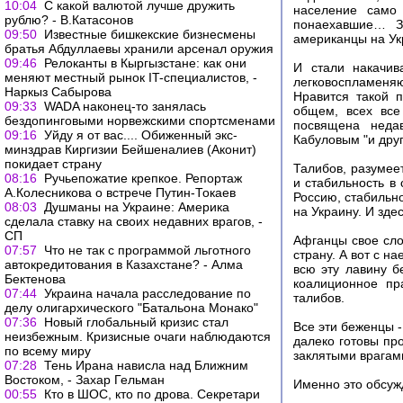
10:04
С какой валютой лучше дружить
население само 
рублю? - В.Катасонов
понаехавшие… З
09:50
Известные бишкекские бизнесмены
американцы на Укр
братья Абдуллаевы хранили арсенал оружия
09:46
Релоканты в Кыргызстане: как они
И стали накачив
меняют местный рынок IT-специалистов, -
легковоспламеня
Наркыз Сабырова
Нравится такой 
09:33
WADA наконец-то занялась
общем, всех все
бездопинговыми норвежскими спортсменами
посвящена неда
09:16
Уйду я от вас.... Обиженный экс-
Кабуловым "и дру
минздрав Киргизии Бейшеналиев (Аконит)
покидает страну
Талибов, разумее
08:16
Ручьепожатие крепкое. Репортаж
и стабильность в
А.Колесникова о встрече Путин-Токаев
Россию, стабильн
08:03
Душманы на Украине: Америка
на Украину. И зде
сделала ставку на своих недавних врагов, -
СП
Афганцы свое сло
07:57
Что не так с программой льготного
страну. А вот с н
автокредитования в Казахстане? - Алма
всю эту лавину б
Бектенова
коалиционное пр
07:44
Украина начала расследование по
талибов.
делу олигархического "Батальона Монако"
07:36
Новый глобальный кризис стал
Все эти беженцы 
неизбежным. Кризисные очаги наблюдаются
далеко готовы пр
по всему миру
заклятыми врагам
07:28
Тень Ирана нависла над Ближним
Востоком, - Захар Гельман
Именно это обсуж
00:55
Кто в ШОС, кто по дрова. Секретари