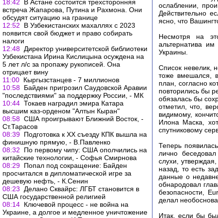
18:42
В Астане состоится трехсторонняя
ослаблении, прои
встреча Жапарова, Путина и Рахмона. Они
Действительно ес
обсудят ситуацию на границе
ясно, что Вашингт
12:52
В Узбекистанских махаллях с 2023
появится свой бюджет и право собирать
Несмотря на это
налоги
альтернатива им
12:48
Директор университетской библиотеки
Украины.
Узбекистана Ирина Кислицына осуждена на
5 лет л/с за пропажу рукописей. Она
Список невелик, 
отрицает вину
тоже вмешался, в
11:00
Кыргызстанцев - 7 миллионов
план, согласно к
10:58
Байден пригрозил Саудовской Аравии
повторились бы р
"последствиями" за поддержку России, - МК
обязалась бы сохр
10:44
Токаев наградил эмира Катара
отметил, что, ве
высшим каз-орденом "Алтын Кыран"
видимому, кончит
08:58
США проигрывают Ближний Восток, -
Илона Маска, хот
Ст.Тарасов
спутниковому серви
08:39
Подготовка к XX съезду КПК вышла на
финишную прямую, - В.Павленко
Теперь появилась
08:32
По первому чипу: США ополчились на
лично беседовал
китайские технологии, - Софья Смирнова
слухи, утверждая
08:29
Попал под сокращение: Байден
назад, то есть з
просчитался в дипломатической игре за
данные о недавн
дешевую нефть, - К.Сенин
обнародовал глав
08:23
Делано Сквайрс: ЛГБТ становится в
безопасности, E
США государственной религией
делал необоснова
08:14
Ключевой процесс - не война на
Украине, а долгое и медленное уничтожение
Итак, если бы бы