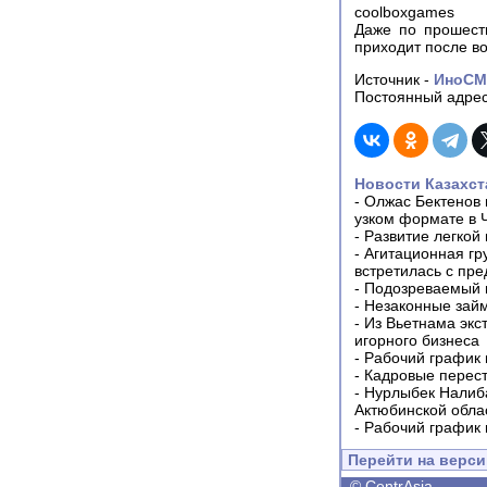
coolboxgames
Даже по прошеств
приходит после во
Источник -
ИноС
Постоянный адрес
Новости Казахст
-
Олжас Бектенов 
узком формате в 
-
Развитие легкой
-
Агитационная гр
встретилась с пр
-
Подозреваемый в
-
Незаконные займ
-
Из Вьетнама экс
игорного бизнеса
-
Рабочий график 
-
Кадровые перес
-
Нурлыбек Налиб
Актюбинской обла
-
Рабочий график 
Перейти на верс
©
CentrAsia