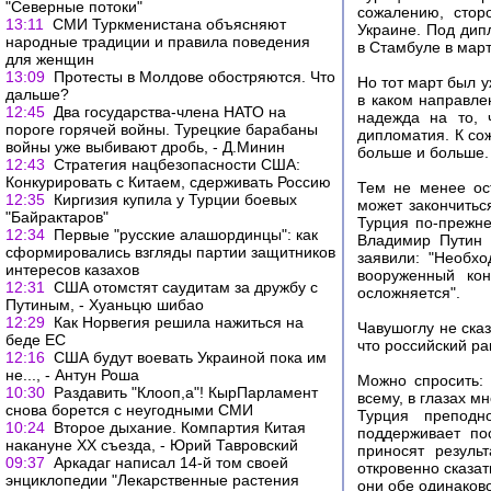
"Северные потоки"
сожалению, стор
13:11
СМИ Туркменистана объясняют
Украине. Под дип
народные традиции и правила поведения
в Стамбуле в март
для женщин
13:09
Протесты в Молдове обостряются. Что
Но тот март был 
дальше?
в каком направле
12:45
Два государства-члена НАТО на
надежда на то, 
пороге горячей войны. Турецкие барабаны
дипломатия. К со
войны уже выбивают дробь, - Д.Минин
больше и больше.
12:43
Стратегия нацбезопасности США:
Конкурировать с Китаем, сдерживать Россию
Тем не менее ос
12:35
Киргизия купила у Турции боевых
может закончитьс
"Байрактаров"
Турция по-прежне
12:34
Первые "русские алашординцы": как
Владимир Путин 
сформировались взгляды партии защитников
заявили: "Необх
интересов казахов
вооруженный кон
12:31
США отомстят саудитам за дружбу с
осложняется".
Путиным, - Хуаньцю шибао
12:29
Как Норвегия решила нажиться на
Чавушоглу не ска
беде ЕС
что российский ра
12:16
США будут воевать Украиной пока им
не..., - Антун Роша
Можно спросить: 
10:30
Раздавить "Клооп,а"! КырПарламент
всему, в глазах м
снова борется с неугодными СМИ
Турция преподн
10:24
Второе дыхание. Компартия Китая
поддерживает по
накануне ХХ съезда, - Юрий Тавровский
приносят резуль
09:37
Аркадаг написал 14-й том своей
откровенно сказат
энциклопедии "Лекарственные растения
они обе одинаков