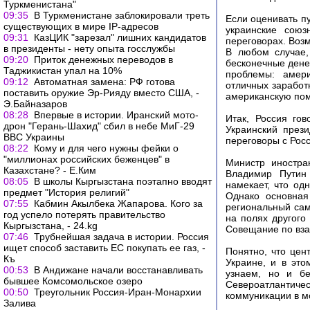
Туркменистана"
09:35
В Туркменистане заблокировали треть
Если оценивать п
существующих в мире IP-адресов
украинские союз
09:31
КазЦИК "зарезал" лишних кандидатов
переговорах. Возм
в президенты - нету опыта госслужбы
В любом случае,
09:20
Приток денежных переводов в
бесконечные дене
Таджикистан упал на 10%
проблемы: амер
09:12
Автоматная замена: РФ готова
отличных заработ
поставить оружие Эр-Рияду вместо США, -
американскую пом
Э.Байназаров
08:28
Впервые в истории. Иранский мото-
Итак, Россия гов
дрон "Герань-Шахид" сбил в небе МиГ-29
Украинский през
ВВС Украины
переговоры с Рос
08:22
Кому и для чего нужны фейки о
"миллионах российских беженцев" в
Министр иностра
Казахстане? - Е.Ким
Владимир Путин 
08:05
В школы Кыргызстана поэтапно вводят
намекает, что од
предмет "История религий"
Однако основная
07:55
Кабмин Акылбека Жапарова. Кого за
региональный сам
год успело потерять правительство
на полях другого
Кыргызстана, - 24.kg
Совещание по вза
07:46
Трубнейшая задача в истории. Россия
ищет способ заставить ЕС покупать ее газ, -
Понятно, что цен
Къ
Украине, и в это
00:53
В Андижане начали восстанавливать
узнаем, но и бе
бывшее Комсомольское озеро
Североатлантичес
00:50
Треугольник Россия-Иран-Монархии
коммуникации в мо
Залива