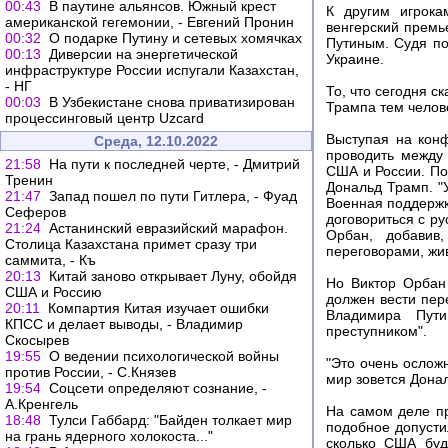
00:43
В паутине альянсов. Южный крест
К другим игрока
американской гегемонии, - Евгений Пронин
венгерский прем
00:32
О подарке Путину и сетевых хомячках
Путиным. Судя по
00:13
Диверсии на энергетической
Украине.
инфраструктуре России испугали Казахстан,
- НГ
То, что сегодня с
00:03
В Узбекистане снова приватизирован
Трампа тем челов
процессинговый центр Uzcard
Выступая на кон
Среда, 12.10.2022
проводить между 
21:58
На пути к последней черте, - Дмитрий
США и России. По
Тренин
Дональд Трамп. "
21:47
Запад пошел по пути Гитлера, - Фуад
Военная поддержк
Сеферов
договориться с ру
21:24
Астанинский евразийский марафон.
Орбан, добавив,
Столица Казахстана примет сразу три
переговорами, жи
саммита, - Къ
20:13
Китай заново открывает Луну, обойдя
Но Виктор Орбан 
США и Россию
должен вести пер
20:11
Компартия Китая изучает ошибки
Владимира Пут
КПСС и делает выводы, - Владимир
преступником".
Скосырев
19:55
О ведении психологической войны
"Это очень ослож
против России, - С.Князев
мир зовется Донал
19:54
Соцсети определяют сознание, -
А.Кренгель
На самом деле пр
18:48
Тулси Габбард: "Байден толкает мир
подобное допусти
на грань ядерного холокоста..."
сколько США буд