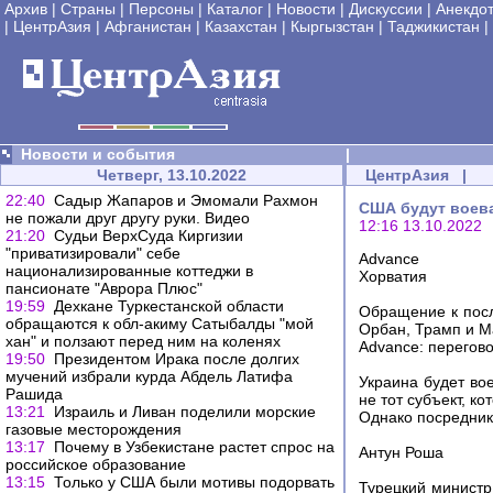
Архив
|
Страны
|
Персоны
|
Каталог
|
Новости
|
Дискуссии
|
Анекдо
|
ЦентрАзия
|
Афганистан
|
Казахстан
|
Кыргызстан
|
Таджикистан
|
Новости и события
|
Четверг, 13.10.2022
ЦентрАзия
|
22:40
Садыр Жапаров и Эмомали Рахмон
США будут воеват
не пожали друг другу руки. Видео
12:16 13.10.2022
21:20
Судьи ВерхСуда Киргизии
"приватизировали" себе
Advance
национализированные коттеджи в
Хорватия
пансионате "Аврора Плюс"
19:59
Дехкане Туркестанской области
Обращение к посл
обращаются к обл-акиму Сатыбалды "мой
Орбан, Трамп и М
хан" и ползают перед ним на коленях
Advance: перегов
19:50
Президентом Ирака после долгих
мучений избрали курда Абдель Латифа
Украина будет во
Рашида
не тот субъект, к
13:21
Израиль и Ливан поделили морские
Однако посреднико
газовые месторождения
13:17
Почему в Узбекистане растет спрос на
Антун Роша
российское образование
13:15
Только у США были мотивы подорвать
Турецкий министр