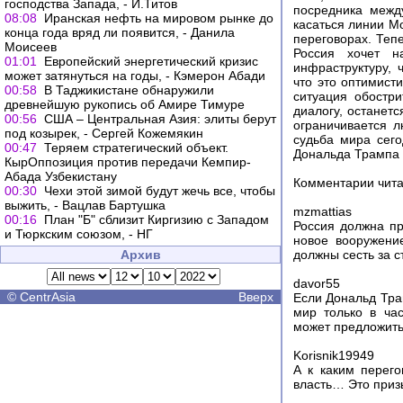
господства Запада, - И.Титов
посредника межд
08:08
Иранская нефть на мировом рынке до
касаться линии Мо
конца года вряд ли появится, - Данила
переговорах. Тепе
Моисеев
Россия хочет н
01:01
Европейский энергетический кризис
инфраструктуру, 
может затянуться на годы, - Кэмерон Абади
что это оптимист
00:58
В Таджикистане обнаружили
ситуация обостр
древнейшую рукопись об Амире Тимуре
диалогу, останетс
00:56
США – Центральная Азия: элиты берут
ограничивается л
под козырек, - Сергей Кожемякин
судьба мира сего
00:47
Теряем стратегический объект.
Дональда Трампа 
КырОппозиция против передачи Кемпир-
Абада Узбекистану
Комментарии чита
00:30
Чехи этой зимой будут жечь все, чтобы
выжить, - Вацлав Бартушка
mzmattias
00:16
План "Б" сблизит Киргизию с Западом
Россия должна пр
и Тюркским союзом, - НГ
новое вооружени
Архив
должны сесть за с
davor55
©
CentrAsia
Вверх
Если Дональд Тра
мир только в ча
может предложить 
Korisnik19949
А к каким перег
власть… Это приз