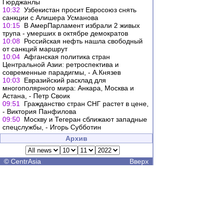
Гюрджанлы
10:32
Узбекистан просит Евросоюз снять
санкции с Алишера Усманова
10:15
В АмерПарламент избрали 2 живых
трупа - умерших в октябре демократов
10:08
Российская нефть нашла свободный
от санкций маршрут
10:04
Афганская политика стран
Центральной Азии: ретроспектива и
современные парадигмы, - А.Князев
10:03
Евразийский расклад для
многополярного мира: Анкара, Москва и
Астана, - Петр Своик
09:51
Гражданство стран СНГ растет в цене,
- Виктория Панфилова
09:50
Москву и Тегеран сближают западные
спецслужбы, - Игорь Субботин
Архив
©
CentrAsia
Вверх