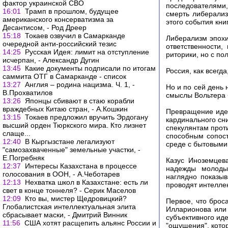
фактор украинской СВО
последователями,
16:01
Трамп в прошлом, будущее
смерть либерализ
американского консерватизма за
этого события книг
Десантисом, - Род Дреер
15:18
Токаев озвучил в Самарканде
Либерализм эпохи
очередной анти-российский тезис
ответственности
14:25
Русская Идея: лимит на отступление
риторики, но с по
исчерпан, - Александр Дугин
13:45
Какие документы подписали по итогам
Россия, как всегд
саммита ОТГ в Самарканде - список
13:27
Англия – родина нацизма. Ч. 1, -
Но и по сей день 
В.Прохватилов
смыслы Вольтера 
13:26
Японцы сбивают в стаю корабли
враждебных Китаю стран, - А.Кошкин
Превращение идео
13:15
Токаев предложил вручить Эрдогану
кардинального сн
высший орден Тюркского мира. Кто лизнет
спекулянтам проти
слаще...
способным сопост
12:40
В Кыргызстане легализуют
среде с бытовыми
"самозахваченные" земельные участки, -
Е.Погребняк
Казус Иноземцев
12:37
Интересы Казахстана в процессе
надежды молодых
голосования в ООН, - А.Чеботарев
наглядно показы
12:13
Нехватка школ в Казахстане: есть ли
проводят интелле
свет в конце тоннеля? - Серик Маселов
12:09
Кто вы, мистер Щедровицкий?
Первое, что брос
Глобалистская интеллектуальная элита
Илларионова или 
сбрасывает маски, - Дмитрий Винник
субъективного иде
11:56
США хотят расщепить альянс России и
"ощущения", котор