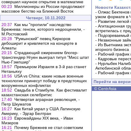
совершил научное открытие в математике
00:23
Миллионеры из России продолжают
Новости Казахст
массовое бегство на Ближний Восток
-
Олжас Бектенов 
узком формате в 
Четверг, 10.11.2022
-
Развитие легкой
20:37
Как мы "пропили" наследство
-
Агитационная гр
Брежнева: генсек, которого недооценили, -
встретилась с пр
М.Ростовский
-
Подозреваемый в
20:28
"Румынский" певец Киркоров
-
Незаконные займ
дебоширит и кривляется на концерте в
-
Из Вьетнама экс
Алматы
игорного бизнеса
20:15
Страдающий ожирением блогер-
-
Рабочий график 
трансгендер Нгуен выиграл титул "Мисс штат
-
Кадровые перес
Нью-Гэмпшир"
-
Нурлыбек Налиб
18:57
Премьером Израиля в 3-й раз станет
Актюбинской обла
Нетаньяху
-
Рабочий график 
18:56
USA vs China: какие новые военные
технологии принесут победу в предстоящих
Перейти на верс
вооруженных конфликтах
©
CentrAsia
18:52
Свадьба в Стамбуле. Как фестивалит
казахстанская селебритис
17:40
Четвертая аграрная революция, -
Петр Шкуматов
16:27
Как Китай украл у США Латинскую
Америку, - Эдгар Белтран
16:23
Евромайданы XIX века, - Иван
Мизеров
16:21
Почему Брежнев не стал советским