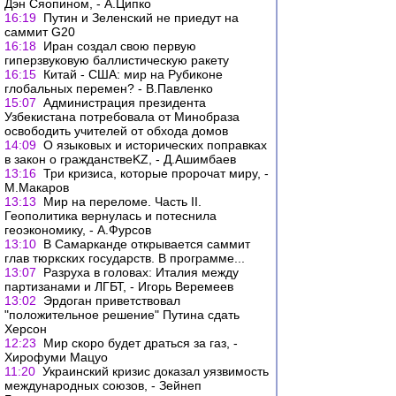
Дэн Сяопином, - А.Ципко
16:19
Путин и Зеленский не приедут на
саммит G20
16:18
Иран создал свою первую
гиперзвуковую баллистическую ракету
16:15
Китай - США: мир на Рубиконе
глобальных перемен? - В.Павленко
15:07
Администрация президента
Узбекистана потребовала от Минобраза
освободить учителей от обхода домов
14:09
О языковых и исторических поправках
в закон о гражданствеKZ, - Д.Ашимбаев
13:16
Три кризиса, которые пророчат миру, -
М.Макаров
13:13
Мир на переломе. Часть II.
Геополитика вернулась и потеснила
геоэкономику, - А.Фурсов
13:10
В Самарканде открывается саммит
глав тюркских государств. В программе...
13:07
Разруха в головах: Италия между
партизанами и ЛГБТ, - Игорь Веремеев
13:02
Эрдоган приветствовал
"положительное решение" Путина сдать
Херсон
12:23
Мир скоро будет драться за газ, -
Хирофуми Мацуо
11:20
Украинский кризис доказал уязвимость
международных союзов, - Зейнеп