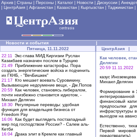
Архив
|
Страны
|
Персоны
|
Каталог
|
Новости
|
Дискуссии
|
Анекдо
|
ЦентрАзия
|
Афганистан
|
Казахстан
|
Кыргызстан
|
Таджикистан
|
Новости и события
|
Пятница, 11.11.2022
ЦентрАзия
|
22:11
Экс-глава МИД Киргизии Руслан
Как человек, ст
Казакбаев назначен послом в Турцию
Делягин
21:49
Приближение катастрофы. Пора
20:59 11.11.2022
создать энергетические войска и подчинить
их ГКНБ, - "ВечБишкек"
казус Иноземцева
21:17
Кто мешает воевать Суровикину.
Михаил Делягин
Вызывающие недоумение вещи, - Дм.Попов
20:59
Как человек, становясь либералом,
Формирование в 1
почти неизбежно становится идиотом, -
интегрированной
Михаил Делягин
финансовый капит
18:30
Регулярные переводы: удобная
предпосылки дл
функция для владельцев бизнеса от
инфраструктуры в 
Freedom Pay
выходом на аванс
16:06
Как будет выглядеть постзападный
мир под господством России? - Салем аль-
Естественно, ти
Кетби
Первой мировой
16:04
Драка элит в Кремле как главный
предотвратить)