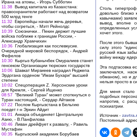
Ирана на атомы, - Игорь Субботин
11:38
Вывод капитала из Казахстана:
Столь гипертроф
правоохранители работают над возвратом
довольно близко 
500 млрд тенге
кавычками) заявл
11:32
Европейцы начали жечь деревья,
вывод, вполне с
чтобы согреться, - Мэтт Рейнолдс
определенных усл
10:39
Союзнички... Пекин держит лучшие
хочет этого.
войска поближе к границам России, -
Александр Храмчихин
После этого бывши
10:36
Глобализация как послевкусие.
силу этого "един
Очередной мировой беспорядок, - Андрей
русский язык заб
Фефелов
войну между ядер
10:30
Кыргыз Кубанычбек Омуралиев станет
генсеком Организации тюркских государств
Эта подтасовка е
10:06
Шавкат Мирзиеев наградил Реджепа
заключался, нас
Эрдогана орденом "Имам Бухари" высшей
обманом), но и дл
степени
нельзя просто в с
10:02
Спецоперация Z. Херсонские уроки
для Кремля, - Сергей Ищенко
Для меня стало 
08:57
"Великий Туран" может споткнуться о
подобных персонаж
Туран настоящий, - Сердар Айтаков
напротив, с рас
07:22
Послом Кыргызстана в Бельгию
психиатрии.
поедет г-н Эркин Айдит
01:01
Анкара объединяет Центральную
Источник -
zavtra.
Азию, - В.Панфилова
Постоянный адрес
00:46
Ливан дрейфует к развалу, - Равиль
Мустафин
00:35
Кыргызский академик Борубаев