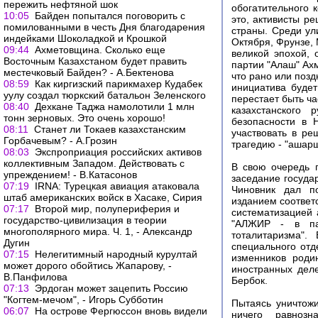
пережить нефтяной шок
обогатительного к
10:05
Байден попытался поговорить с
это, активисты р
помилованными в честь Дня благодарения
страны. Среди ул
индейками Шоколадкой и Крошкой
Октября, Фрунзе, 
09:44
Ахметовщина. Сколько еще
великой эпохой,
Восточным Казахстаном будет править
партии "Алаш" Ах
местечковый Байден? - А.Бектенова
что рано или позд
08:59
Как киргизский парикмахер Кудабек
инициатива будет
уулу создал тюркский батальон Зеленского
перестает быть ч
08:40
Дехкане Таджа намолотили 1 млн
казахстанского 
тонн зерновых. Это очень хорошо!
безопасности в 
08:11
Станет ли Токаев казахстанским
участвовать в ре
Горбачевым? - А.Грозин
трагедию - "ашар
08:03
Экспроприация российских активов
коллективным Западом. Действовать с
В свою очередь 
упреждением! - В.Катасонов
заседание госуда
07:19
IRNA: Турецкая авиация атаковала
Чиновник дал по
штаб американских войск в Хасаке, Сирия
изданием соответ
07:17
Второй мир, полупериферия и
систематизацией
государство-цивилизация в теории
"АЛЖИР - в пам
многополярного мира. Ч. 1, - Александр
тоталитаризма".
Дугин
специального отд
07:15
Нелегитимный народный курултай
изменников роди
может дорого обойтись Жапарову, -
иностранных деле
В.Панфилова
Бербок.
07:13
Эрдоган может зацепить Россию
"Когтем-мечом", - Игорь Субботин
Пытаясь уничтож
06:07
На острове Фергюссон вновь видели
ничего равнозн