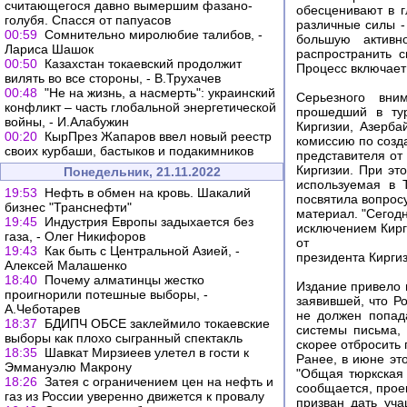
считающегося давно вымершим фазано-
обесценивают в г
голубя. Спасся от папуасов
различные силы -
00:59
Сомнительно миролюбие талибов, -
большую активн
Лариса Шашок
распространить 
00:50
Казахстан токаевский продолжит
Процесс включает 
вилять во все стороны, - В.Трухачев
00:48
"Не на жизнь, а насмерть": украинский
Серьезного вни
конфликт – часть глобальной энергетической
прошедший в тур
войны, - И.Алабужин
Киргизии, Азерб
00:20
КырПрез Жапаров ввел новый реестр
комиссию по созд
своих курбаши, бастыков и подакимников
представителя от
Киргизии. При эт
Понедельник, 21.11.2022
используемая в Т
19:53
Нефть в обмен на кровь. Шакалий
посвятила вопрос
бизнес "Транснефти"
материал. "Сегодн
19:45
Индустрия Европы задыхается без
исключением Кирги
газа, - Олег Никифоров
от
19:43
Как быть с Центральной Азией, -
президента Кирги
Алексей Малашенко
18:40
Почему алматинцы жестко
Издание привело 
проигнорили потешные выборы, -
заявившей, что Р
А.Чеботарев
не должен попада
18:37
БДИПЧ ОБСЕ заклеймило токаевские
системы письма,
выборы как плохо сыгранный спектакль
скорее отбросить
18:35
Шавкат Мирзиеев улетел в гости к
Ранее, в июне эт
Эммануэлю Макрону
"Общая тюркская 
18:26
Затея с ограничением цен на нефть и
сообщается, прое
газ из России уверенно движется к провалу
призван дать уча