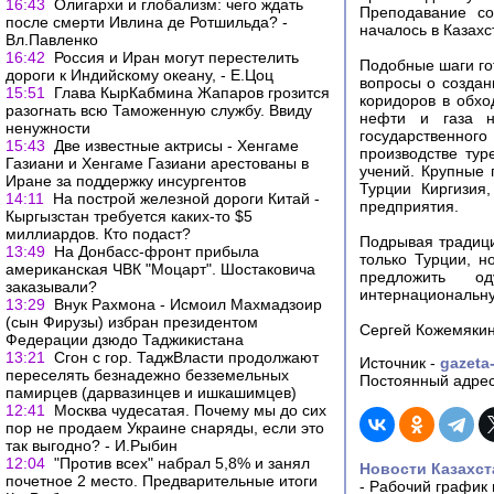
16:43
Олигархи и глобализм: чего ждать
Преподавание со
после смерти Ивлина де Ротшильда? -
началось в Казахс
Вл.Павленко
16:42
Россия и Иран могут перестелить
Подобные шаги го
дороги к Индийскому океану, - Е.Цоц
вопросы о создан
15:51
Глава КырКабмина Жапаров грозится
коридоров в обхо
разогнать всю Таможенную службу. Ввиду
нефти и газа на
ненужности
государственног
15:43
Две известные актрисы - Хенгаме
производстве тур
Газиани и Хенгаме Газиани арестованы в
учений. Крупные 
Иране за поддержку инсургентов
Турции Киргизия
14:11
На построй железной дороги Китай -
предприятия.
Кыргызстан требуется каких-то $5
миллиардов. Кто подаст?
Подрывая традици
13:49
На Донбасс-фронт прибыла
только Турции, н
американская ЧВК "Моцарт". Шостаковича
предложить од
заказывали?
интернациональн
13:29
Внук Рахмона - Исмоил Махмадзоир
(сын Фирузы) избран президентом
Сергей Кожемяки
Федерации дзюдо Таджикистана
13:21
Сгон с гор. ТаджВласти продолжают
Источник -
gazeta
переселять безнадежно безземельных
Постоянный адрес
памирцев (дарвазинцев и ишкашимцев)
12:41
Москва чудесатая. Почему мы до сих
пор не продаем Украине снаряды, если это
так выгодно? - И.Рыбин
12:04
"Против всех" набрал 5,8% и занял
Новости Казахст
почетное 2 место. Предварительные итоги
-
Рабочий график 