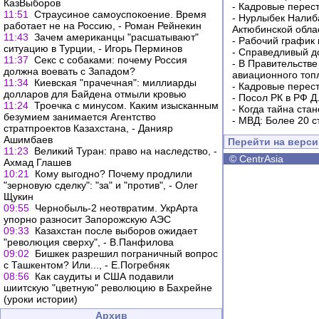
КазВыборов
-
Кадровые перес
11:51
Страусиное самоуспокоение. Время
-
Нурлыбек Налиб
работает не на Россию, - Роман Рейнекин
Актюбинской обла
11:43
Зачем американцы "расшатывают"
-
Рабочий график 
ситуацию в Турции, - Игорь Перминов
-
Справедливый до
11:37
Секс с собаками: почему Россия
-
В Правительстве
должна воевать с Западом?
авиационного топ
11:34
Киевская "прачечная": миллиарды
-
Кадровые перес
долларов для Байдена отмыли кровью
-
Посол РК в РФ Д
11:24
Троечка с минусом. Каким изысканным
-
Когда тайна ста
безумием занимается Агентство
-
МВД: Более 20 с
стратпроектов Казахстана, - Данияр
Ашимбаев
Перейти на верс
11:23
Великий Туран: право на наследство, -
©
CentrAsia
Ахмад Глашев
10:21
Кому выгодно? Почему продлили
"зерновую сделку": "за" и "против", - Олег
Щукин
09:55
Чернобыль-2 неотвратим. УкрАрта
упорно разносит Запорожскую АЭС
09:33
Казахстан после выборов ожидает
"революция сверху", - В.Панфилова
09:02
Бишкек разрешил пограничный вопрос
с Ташкентом? Или..., - Е.Погребняк
08:56
Как саудиты и США подавили
шиитскую "цветную" революцию в Бахрейне
(уроки истории)
Архив