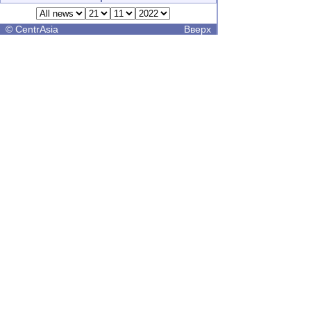
©
CentrAsia
Вверх