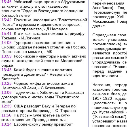
15:46
Узбекский вице-премьер Абдухакимов
переименования 
за какие-то заслуги стал кавалером
Актюбинск). Так
японского "Ордена Восходящего солнца на
Первомайскую пе
большой ленте"
полководца XVII
15:42
Политика наследников "Блистательной
Московская, Ново
Порты" в курдском и армянском вопросах
другие.
сохраняет преемство, - Д.Нефедов
15:41
Кто и как пытался помешать триумфу
Оправдывая свои
Токаева, - И.Логинов
только участвов
14:08
Турецкое наземное вторжение в
полумиллиона), вк
Сирию: Эрдоган перевел стрелки на Россию,
псевдодемократи
Песков что-то мямлит, - МК
являются просто
13:59
Российские инвесторы начали активно
развитию языков М
скупать казахстанский тенге на Московской
упорядочивать с
бирже
названия". "Наше
13:43
Какой будет внешняя политика
перед задачей 
президента Десантиса? - Responsible
идентичности…
Statecraft
13:25
Черные мифы антисоветизма в
Названия, перед
Центральной Азии, - С.Кожемякин
казахские топоним
13:06
Таджикистан, Узбекистан и Казахстан
акынов и биев, д
договорились о квотах воды "Таджикского
1917-1920 годах
моря"
целостность и 
12:39
США разводят Баку и Тегеран по
национальную иде
разные стороны баррикад, - Ст.Тарасов
до Кустанайской 
11:56
На Иссык-Куле третье за сутки
("Казахский язык"
землетрясение. Природа восстала
устаревших" назва
10:14
Европейскому рынку предстоит
освоения железо