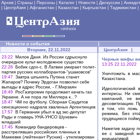
Архив
|
Страны
|
Персоны
|
Каталог
|
Новости
|
Дискуссии
|
Анекдо
|
ЦентрАзия
|
Афганистан
|
Казахстан
|
Кыргызстан
|
Таджикистан
|
Новости и события
|
Вторник, 22.11.2022
ЦентрАзия
|
23:22
Милое Даня. Из России сдрыснуло
Черные мифы ант
очередное культ-молодежное существо
13:25 22.11.2022
22:28
Бобик сдох-с. В Латвии умирает полит-
партия русских коллаборантов-"ушаковсов"
Уничтожить в мас
19:47
Завтра шпынять Путина станет
Казахстана.
Жапаров? Почему Эрдоган позволил себе
выпады в адрес России, - Г.Мирзаян
Идеологический 
18:49
РосГазпромик продолжает качать газ
интересы. Ни сме
Украине. А не пора ли Миллера к...?
кампаний, не вн
18:47
ЧМ по футболу. Сборная Саудитов
десоветизацию. П
сенсационно надрала хваленых Аргентинцев
в том, что ложь
17:57
В Германии убыл в ад экс-депутат
режима. Без это
Рады и главарь УНА-УНСО Шухевич-
трудящиеся пойму
младший
17:45
Командир бандеровцев -
Наметив задачу п
расстрелявших российских пленных в
ее с завидной м
Макеевке (лейтенант Русник) - утилизирован
инициативой