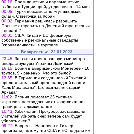
00:16
Президентские и парламентские
выборы в Турции пройдут досрочно - 14 мая
00:05
Турки повсеместно жгут шведские
флаги. Ответочка за Коран
00:02
Германия решилась разрешить
Польше отправить на Донецкий фронт танки
Leopard 2
00:01
США, Китай и ЕС формируют
собственные региональные стандарты
"справедливости" в торговле
Воскресенье, 22.01.2023
23:45
За взятки арестован врио министра
инфраструктуры Украины Лозинский
16:15
Бойня в американском Монтерее - 10
трупов, 9 - раненых. Что это было?
13:35
В Туркмении создан новый "высший
представительный орган народной власти –
Халк Маслахаты". Его возглавил старый
Аркадаг
11:02
Япония помогает 25 тысячам
кыргызов, пострадавших от конфликта на
границе с Таджикистаном
10:43
Узбекистан. Прокурор, заставивший
учителей убирать снег, теперь сам будет
убирать снег ?
09:27
Боррель: "Наполеон и Гитлер
проиграли, потому что США и ЕС не дали им