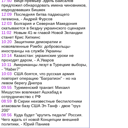
17:50
Вице-премьер Эдиль Байсалов
предложил обнародовать имена чиновников,
изуродовавших Бишкек
12:09
Последняя битва падающего
гегемона, - Андрей Фурсов
12:03
Болгария и Северная Македония
скатываются в бездну украинского сценария
11:02
Новым 41-м главой Новой Зеландии
станет Крис Хипкинс
10:20
Защитники демократии и
новоявленные Рэмбо: добровольцы-
иностранцы на службе Украины
10:14
Казахстан: украинские уроки не
проходят даром, - А.Уваров
10:11
Американцы лезут в Турецкие выборы,
- "Haber7"
10:03
США боятся, что русская армия
повторит операцию "Багратион" - но на
левом берегу Днепра
09:55
Туркменский транзит. Михаил
Мишустин вовлекает Ашхабад в
сотрудничество с РФ
08:59
В Сирии неизвестные беспилотники
атаковали базу США Эт-Танф - двое "груз
200"
08:56
Куда будет "крутить педали" Россия.
Чего ждать от новой Концепции внешней
политики, - Юрий Паниев