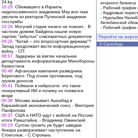
24.kg
игорного бизнеса
10:29
Сбежавшего в Израиль
-
Рабочий график 
недопосаженного академика Мау все-таки
-
Кадровые перес
уволили из ректоров Путинской академии
-
Нурлыбек Налиб
госслужбы
Актюбинской обла
10:26
Могучий старик ничего не помнит... В
-
Рабочий график 
частном домике Байдена нашли новую
партию "забытых" совсекретных документов
Перейти на верс
09:26
"Китай – это второсортная держава"?
©
CentrAsia
Запад продолжает вести информационную
войну, - СП
08:57
Задержан за взятки начальник
департамента информатизации Минобороны
Казахстана
00:48
Афганская кампания разведчика
Берегового: Под огнем противника, под
грузом доносов
00:41
Поймали в нейросети: что такое
генеративный ИИ и почему он появился
везде
00:38
Москва зазывает Ашхабад в
Евразийский экономический союз, - Виктория
Панфилова
00:37
США и НАТО идут с войной на Россию:
итоги Рамштайна, - Владимир Овчинский
00:19
Султан грозить уж будет шведам.
Анкара разворачивает наступление на
Стокгольм, - С.Строкань