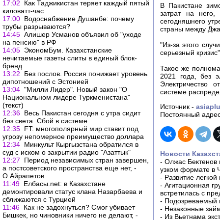
17:02
Как Таджикистан теряет каждый пятый
В Пакистане зим
киловатт-час
затрат на него,
17:00
Водоснабжение Душанбе: почему
сегодняшнего утр
трубы разрываются?
страны между Джа
14:45
Алишер Усманов объявил об "уходе
на пенсию" в РФ
"Из-за этого слу
14:05
ЭкономБум. Казахстанские
серьезный кризис"
нечитаемые газеты слиты в единый блок-
бренд
Такое же полнома
13:22
Без послов. Россия понижает уровень
2021 года, без 
дипотношений с Эстонией
Электричество о
13:04
"Милли Лидер". Новый закон "О
системе распреде
Национальном лидере Туркменистана"
(текст)
Источник -
asiaplu
12:36
Весь Пакистан сегодня с утра сидит
Постоянный адрес
без света. Сбой в системе
12:35
FT: многополярный мир ставит под
угрозу непомерное преимущество доллара
12:34
Минкульт Кыргызстана обратился в
суд с иском о закрытии радио "Азаттык"
Новости Казахст
12:27
Период независимых стран завершен,
-
Олжас Бектенов 
а постсоветского пространства еще нет, -
узком формате в 
О.Айрапетов
-
Развитие легкой
11:49
Елбасы.net: в Казахстане
-
Агитационная гр
демонтировали статус клана Назарбаева и
встретилась с пр
сближаются с Турцией
-
Подозреваемый в
11:46
Как не задохнуться? Смог убивает
-
Незаконные займ
Бишкек, но чиновники ничего не делают, -
-
Из Вьетнама экс