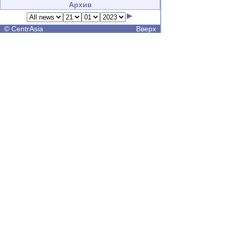
Архив
©
CentrAsia
Вверх