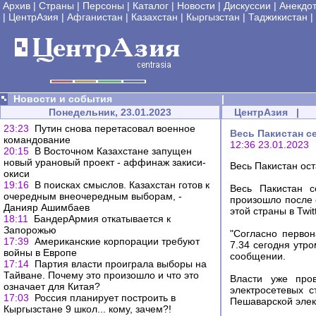
Архив
|
Страны
|
Персоны
|
Каталог
|
Новости
|
Дискуссии
|
Анекдо
|
ЦентрАзия
|
Афганистан
|
Казахстан
|
Кыргызстан
|
Таджикистан
|
Новости и события
|
Понедельник, 23.01.2023
ЦентрАзия
|
23:23
Путин снова перетасовал военное
Весь Пакистан се
командование
12:36 23.01.2023
20:15
В Восточном Казахстане запущен
новый урановый проект - аффинаж закиси-
Весь Пакистан ост
окиси
19:16
В поисках смыслов. Казахстан готов к
Весь Пакистан с
очередным внеочередным выборам, -
произошло после 
Данияр Ашимбаев
этой страны в Twitt
18:11
БандерАрмия откатывается к
Запорожью
"Согласно перво
17:39
Американские корпорации требуют
7.34 сегодня утр
войны в Европе
сообщении.
17:14
Партия власти проиграла выборы на
Тайване. Почему это произошло и что это
Власти уже пров
означает для Китая?
электросетевых 
17:03
Россия планирует построить в
Пешаварской эле
Кыргызстане 9 школ... кому, зачем?!