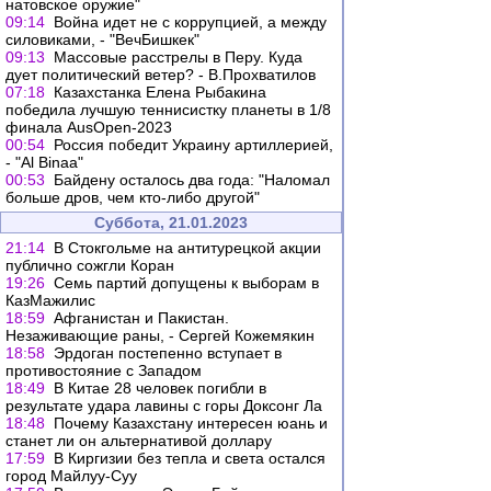
натовское оружие"
09:14
Война идет не с коррупцией, а между
силовиками, - "ВечБишкек"
09:13
Массовые расстрелы в Перу. Куда
дует политический ветер? - В.Прохватилов
07:18
Казахстанка Елена Рыбакина
победила лучшую теннисистку планеты в 1/8
финала AusOpen-2023
00:54
Россия победит Украину артиллерией,
- "Al Binaa"
00:53
Байдену осталось два года: "Наломал
больше дров, чем кто-либо другой"
Суббота, 21.01.2023
21:14
В Стокгольме на антитурецкой акции
публично сожгли Коран
19:26
Семь партий допущены к выборам в
КазМажилис
18:59
Афганистан и Пакистан.
Незаживающие раны, - Сергей Кожемякин
18:58
Эрдоган постепенно вступает в
противостояние с Западом
18:49
В Китае 28 человек погибли в
результате удара лавины с горы Доксонг Ла
18:48
Почему Казахстану интересен юань и
станет ли он альтернативой доллару
17:59
В Киргизии без тепла и света остался
город Майлуу-Суу