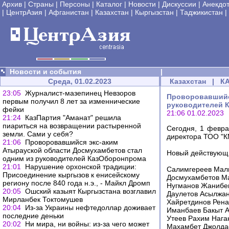
Архив
|
Страны
|
Персоны
|
Каталог
|
Новости
|
Дискуссии
|
Анекдо
|
ЦентрАзия
|
Афганистан
|
Казахстан
|
Кыргызстан
|
Таджикистан
|
Новости и события
|
Среда, 01.02.2023
Казахстан
|
К
23:05
Журналист-мазепинец Невзоров
Проворовавшийс
первым получил 8 лет за изменнические
руководителей 
фейки
21:06 01.02.2023
21:24
КазПартия "Аманат" решила
пиариться на возвращении растыренной
Сегодня, 1 февр
земли. Сами у себя?
директора ТОО "К
21:06
Проворовавшийся экс-аким
Атырауской области Досмухамбетов стал
Новый действующи
одним из руководителей КазОборонпрома
21:01
Нарушение орхонской традиции:
Салимгереев Мали
Присоединение кыргызов к енисейскому
Досмухамбетов Ма
региону после 840 года н.э., - Майкл Дромп
Нугманов Жанибек
20:05
Ошский казыят Кыргызстана возглавил
Даулетов Асылжан
Мирланбек Токтомушев
Хайретдинов Рена
20:04
Из-за Украины нефтедоллар доживает
Иманбаев Бакыт А
последние деньки
Утеев Рахим Нага
20:02
Ни мира, ни войны: из-за чего может
Махамбет Джолдас