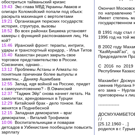
обостриться тайваньский кризис
19:43
Экс-глава МВД Украины Аваков и
Окончил Московск
олигарх Коломойский попали под обыск:
по направлению "
раскрыта махинация с вертолетами
Имеет степень ма
19:21
Организация тюркских государств:
государственном 
история, структура, вызовы
18:52
Во всех районах Бишкека установят
В 1991 году стал
камеры с функцией распознавания лиц. На
1996 год на той ж
кой?
15:46
Иранский фронт: теракты, интриги,
В 2002 году Маха
удары и транспортный коридор, - Илья Титов
"КазМунайГаз",
15:40
Казахстан решил закрыть свое
Председателя Пра
торговое представительство в России.
Союзничек, однако...
С 2016 по 2019 
13:12
Проблемы Астаны и Алматы по
Республики Казахс
понятным причинам более выпуклы и
заметны, - Данияр Ашимбаев
Махамбет Досмух
12:55
Запад, идя войной на Россию, придет
сменив Нурлана Н
к самоуничтожению? - В.Овчинский
его зама – Нурла
12:37
"Таджик Эйр" снова начнет летать. На
приговорены к ли
самолетах, арендованных в Турции
12:29
Китайский брак - дело тонкое. Как
--------------
женятся в Поднебесной
12:15
Западная демократия – враг
ДОСМУХАМБЕТОВ 
демократии, - Виталий Трофимов
/ /
10:06
Воспитательницам и поварам
[25.12.1960 - ..]
детсадов в Узбекистане пообещали повысить
родился в г. Гурье
зарплату