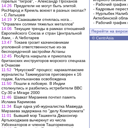
горелых "тигров", - Александр Проханов
-
Рабочий график 
14:26
Предатели не могут быть элитой.
-
Кадровые перес
РосНарод и Кремль воюют в разных окопах?
-
Нурлыбек Налиб
- С.Латышев
Актюбинской обла
14:19
У Саакашвили отнялась нога...
-
Рабочий график 
"Отравлен солями тяжелых металлов"
14:06
Текущие тренды в рамках отношений
Перейти на верс
Европейского Союза и стран Центральной
Азии, - А.Чеботарев
©
CentrAsia
13:47
Токаев грозит казчиновникам
уголовной ответственностью из-за
беспорядочной застройки Астаны
12:45
РосАрта накрыла и прикопала
британских инструкторов морского спецназа
в Очакове
11:52
"Нукусский" процесс: каракалпакские
журналисты Тажимуратов приговорен к 16
годам, Каллыханова освобождена
11:50
Пошли в лобовую. В Индии
столкнулись и разбились истребители ВВС
Су-30 и Mirage 2000
11:46
Шавкат Мирзиеев почтил память
Ислама Каримова
11:34
Еще одна узб-журналистка Мавжуда
Мирзаева задержана по "делу Компромата"
11:01
Бывший мэр Ташкента Джахонгир
Артыкходжаев вычеркнут из числа
Узбсенаторов и членов Ташгоркенеша