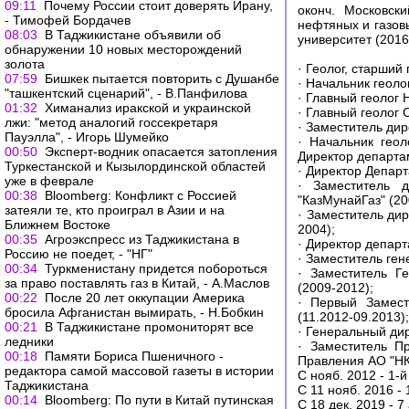
09:11
Почему России стоит доверять Ирану,
оконч. Московск
- Тимофей Бордачев
нефтяных и газов
08:03
В Таджикистане объявили об
университет (201
обнаружении 10 новых месторождений
золота
· Геолог, старший
07:59
Бишкек пытается повторить с Душанбе
· Начальник геоло
"ташкентский сценарий", - В.Панфилова
· Главный геолог
01:32
Химанализ иракской и украинской
· Главный геолог 
лжи: "метод аналогий госсекретаря
· Заместитель дир
Пауэлла", - Игорь Шумейко
· Начальник геол
00:50
Эксперт-водник опасается затопления
Директор департа
Туркестанской и Кызылординской областей
· Директор Департ
уже в феврале
· Заместитель 
00:38
Bloomberg: Конфликт с Россией
"КазМунайГаз" (20
затеяли те, кто проиграл в Азии и на
· Заместитель ди
Ближнем Востоке
2004);
00:35
Агроэкспресс из Таджикистана в
· Директор департ
Россию не поедет, - "НГ"
· Заместитель ген
00:34
Туркменистану придется побороться
· Заместитель Г
за право поставлять газ в Китай, - А.Маслов
(2009-2012);
00:22
После 20 лет оккупации Америка
· Первый Замест
бросила Афганистан вымирать, - Н.Бобкин
(11.2012-09.2013);
00:21
В Таджикистане промониторят все
· Генеральный ди
ледники
· Заместитель П
00:18
Памяти Бориса Пшеничного -
Правления АО "НК 
редактора самой массовой газеты в истории
С нояб. 2012 - 1-
Таджикистана
С 11 нояб. 2016 -
00:14
Bloomberg: По пути в Китай путинская
С 18 дек. 2019 - 7