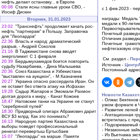
нефть делает остановку... в Европе
00:08
Стали ясны главные уроки СВО, -
с 1 фев.2023 - п
Иосиф Дискин
награды: Медаль "
Вторник, 31.01.2023
медали к 90-лети
23:02
"Транснефть" продолжает качать рос-
Первооткрыватель
нефть "партнерам" в Польшу. Заправочка
Почетный разведч
для "Леопардов"
Отличник разведки
22:36
Власть и народ: драматический
Почетные грамот
разрыв, - Андрей Соколов
нефтегазовую отр
21:16
В Таджикистане снова вводят
энерголимит. С 1 февраля
См. раздел -
Пер
20:39
Бердымухамедов боится повторить
Источник -
Центр
судьбу Назарбаева, - Дина Малышева
Постоянный адрес
20:36
Союз Казахстана и Узбекистана
"выставлен на аукцион", - М.Казначеев
20:27
Украина опасно рассердила Иран. Он
не оставит без ответа атаку на Исфахан
19:28
Садыр Жапаров и Эмомали Рахмон:
Новости Казахст
долгая дорога к миру, - Канат Кожоев
-
Олжас Бектенов 
18:47
Натовские танки на Украине не станут
узком формате в 
"серебряной пулей"
-
Развитие легкой
18:30
Придворный олигарх Абрамович дарит
-
Агитационная гр
ВСУ $3 млрд. Как это понимать?
встретилась с пр
16:13
Народную партию Казахстана на
-
Подозреваемый в
выборы поведет профессиональный
-
Незаконные займ
ренегат-перевертыш Ертысбаев
-
Из Вьетнама экс
15:07
"Леопарды" на марше. Памяти
игорного бизнеса