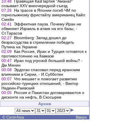
10:48
Правящая КазПартия "Аманат"
созывает XXV внеочередной съезд
07:26
На трассе в Японии погиб ЧМ по
горнолыжному фристайлу американец Кайл
Смейн
02:41
Эффектная пауза. Почему Иран не
обвиняет Израиль в атаке на его базы, -
Ст.Тарасов
02:27
Bloomberg: Запад дошел до
безрассудства в стремлении победить
Путина на Украине
02:09
Как Россия, Иран и Турция готовятся к
противостоянию на Кавказе
00:47
Иран под угрозой большой войны? -
Дм.Минин
00:08
Эрдоган спасовал перед иранским
влиянием в Сирии, - И.Субботин
00:07
Что мешает и помогает развитию
российско-турецких отношений, - Виктор
Надеин-Раевский
00:05
Россия и Пакистан договариваются о
дисконте на нефть, В.Скосырев
Архив
©
CentrAsia
Вверх