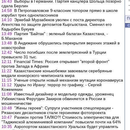
16:43
Выборы в Германии. Партия канцлера Шольца позорно
сдала Берлин
14:58
В Петропавловске 9-классник топором прямо в школе
изрубил трех одноклассников
П
14:10
Эркебай Мурзабеков уволен с поста директора
Агентства по защите депозитов Кыргызстана. Сменил его
Кадырбек Букуев
13:49
Партия "Байтак" : зеленый балаган Казахстана, -
Б.Маханов
13:48
В Андижане обрушились перекрытия верхних этажей в
новостройке
12:42
Число погибших после землетрясений в Турции
превысило 31 тыс.
12:11
Financial Times: Россия открывает "второй фронт"
против Запада в Африке
11:22
Казахстанские конькобежки завоевали серебряные
медали юниорского чемпионата мира
11:15
Ученые открыли новый механизм мутации коронавируса
11:12
Удары по Ирану: террор по графику, - Сергей
Кожемякин
11:08
Известный дизайнер и модельер одежды, уроженец
Узбекистана Ферутдин Закиров обвиняется в России в
мошенничестве
10:48
"Жены героев": Супруги участников спецоперации -
Рязанских десантников стали героинями фотопроекта
10:47
Рахмон против ТАЛКО?! Стоимость электричества для
"Таджикской алюминиевой компании" повысили почти на 64%
10:35
Аэропортом казахстанского Уральска будет управлять