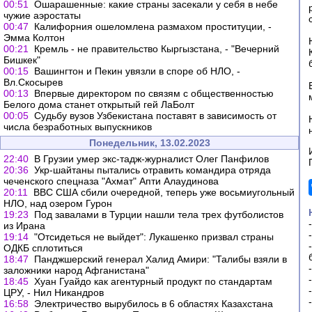
00:51
Ошарашенные: какие страны засекали у себя в небе
чужие аэростаты
00:47
Калифорния ошеломлена размахом проституции, -
Эмма Колтон
00:21
Кремль - не правительство Кыргызстана, - "Вечерний
Бишкек"
00:15
Вашингтон и Пекин увязли в споре об НЛО, -
Вл.Скосырев
00:13
Впервые директором по связям с общественностью
Белого дома станет открытый гей ЛаБолт
00:05
Судьбу вузов Узбекистана поставят в зависимость от
числа безработных выпускников
Понедельник, 13.02.2023
22:40
В Грузии умер экс-тадж-журналист Олег Панфилов
20:36
Укр-шайтаны пытались отравить командира отряда
чеченского спецназа "Ахмат" Апти Алаудинова
20:11
ВВС США сбили очередной, теперь уже восьмиугольный
НЛО, над озером Гурон
19:23
Под завалами в Турции нашли тела трех футболистов
из Ирана
19:14
"Отсидеться не выйдет": Лукашенко призвал страны
ОДКБ сплотиться
18:47
Панджшерский генерал Халид Амири: "Талибы взяли в
заложники народ Афганистана"
18:45
Хуан Гуайдо как агентурный продукт по стандартам
ЦРУ, - Нил Никандров
16:58
Электричество вырубилось в 6 областях Казахстана