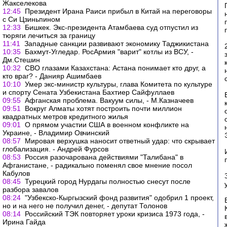
Жакселекова
12:45
Президент Ирана Раиси прибыл в Китай на переговоры
с Си Цзиньпином
12:33
Бишкек. Экс-президента Атамбаева суд отпустил из
тюряги лечиться за границу
11:41
Западные санкции развивают экономику Таджикистана
10:35
Бахмут-Угледар. РосАрмия "варит" котлы из ВСУ, -
Дм.Стешин
10:32
СВО глазами Казахстана: Астана понимает кто друг, а
кто враг? - Данияр Ашимбаев
10:10
Умер экс-министр культуры, глава Комитета по культуре
и спорту Сената Узбекистана Бахтиер Сайфуллаев
09:55
Афганская проблема. Вакуум силы, - М.Казначеев
09:51
Вокруг Алматы хотят построить почти миллион
квадратных метров кредитного жилья
09:01
О прямом участии США в военном конфликте на
Украине, - Владимир Овчинский
08:57
Мировая верхушка наносит ответный удар: что скрывает
глобализация. - Андрей Фурсов
08:53
Россия разочарована действиями "Талибана" в
Афганистане, - радикально поменял свое мнение посол
Кабулов
08:45
Турецкий город Нурдагы полностью снесут после
разбора завалов
08:24
"Узбекско-Кыргызский фонд развития" одобрил 1 проект,
но и на него не получил денег, - депутат Толонов
08:14
Российский ТЭК повторяет уроки кризиса 1973 года, -
Ирина Гайда