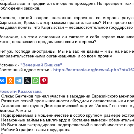
разрабатывал и продвигал отнюдь не президент. Но президент как 
соблюдении законов.
Наконец, третий вопрос: насколько корректно со стороны рату
Кыргызстан, Кремль с кыргызским правительством? И не просто соп
бы давая понять, что Кыргызстан – несамостоятельное государств
Возможно, на этом основании он считает и себя вправе вмешиват
мягко, ненавязчиво продавливая свои интересы?
Нет уж, господа иностранцы. Мы на вас не давим – и вы на нас не
неправительственными организациями и со всем прочим.
Источник -
"Вечерний Бишкек"
Постоянный адрес статьи -
https://centrasia.org/newsA.php?st=1
Новости Казахстана
-
Олжас Бектенов принял участие в заседании Евразийского межпра
-
Развитие легкой промышленности обсудили с отечественными пр
-
Агитационная группа Демократической партии "Ак жол" во главе с
бизнеса Алматы
-
Подозреваемый в мошенничестве в особо крупном размере экстра
-
Незаконные займы на миллиард: в Костанае вынесен обвинитель
-
Из Вьетнама экстрадирован подозреваемый в пособничестве в орг
-
Рабочий график главы государства