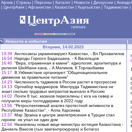
Архив
|
Страны
|
Персоны
|
Каталог
|
Новости
|
Дискуссии
|
Анекдо
|
ЦентрАзия
|
Афганистан
|
Казахстан
|
Кыргызстан
|
Таджикистан
|
Новости и события
|
Вторник, 14.02.2023
19:39
Англосаксы украинизируют Казахстан, - Вл.Прохватилов
16:54
Народы Горного Бадахшана, - К.Васильцов
16:40
"Вера, отраженная в камне": идеология, архитектура и
религия Шейбани-хана, - А.Маликов, К.Торланбаева
15:17
В Узбекистане организуют "Общенациональное
движение за правильное питание"
14:23
Численность таджиков в России растет в прогрессии
14:13
Оргнабор мардикоров. Минтруда Таджикистана не
знает сколько трудовых мигрантов выехало в Россию
14:02
Почти 8 тыс. казахов переселены с юга на север и
получили меры господдержки в 2022 году
13:56
"Ретроспективный анализ протестной активности в
Республике Казахстан", - Алла Харсеева
13:37
Мэр Эрзина в центре землетрясения в Турции стал
героем: не упал ни один дом
12:56
Назначены новые вице-министры юстиции Казахстана -
Даниель Ваисов (сын замгенпрокурора) и Ботагоз