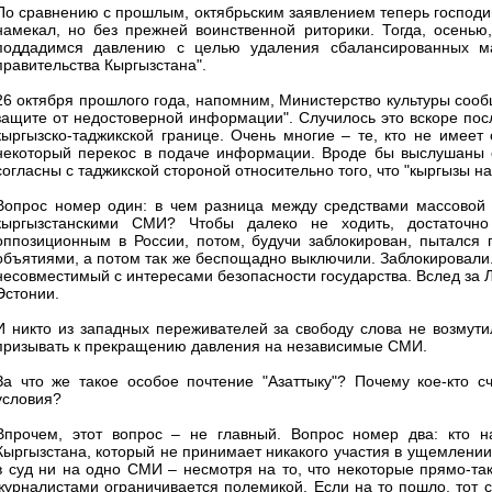
По сравнению с прошлым, октябрьским заявлением теперь господин
намекал, но без прежней воинственной риторики. Тогда, осенью
поддадимся давлению с целью удаления сбалансированных ма
правительства Кыргызстана".
26 октября прошлого года, напомним, Министерство культуры сообщ
защите от недостоверной информации". Случилось это вскоре посл
кыргызско-таджикской границе. Очень многие – те, кто не имее
некоторый перекос в подаче информации. Вроде бы выслушаны о
согласны с таджикской стороной относительно того, что "кыргызы н
Вопрос номер один: в чем разница между средствами массовой 
кыргызстанскими СМИ? Чтобы далеко не ходить, достаточно
оппозиционным в России, потом, будучи заблокирован, пытался 
объятиями, а потом так же беспощадно выключили. Заблокировали. З
несовместимый с интересами безопасности государства. Вслед за Л
Эстонии.
И никто из западных переживателей за свободу слова не возмути
призывать к прекращению давления на независимые СМИ.
За что же такое особое почтение "Азаттыку"? Почему кое-кто с
условия?
Впрочем, этот вопрос – не главный. Вопрос номер два: кто 
Кыргызстана, который не принимает никакого участия в ущемлении
в суд ни на одно СМИ – несмотря на то, что некоторые прямо-т
журналистами ограничивается полемикой. Если на то пошло, тот 