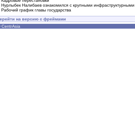
-
Кадровые перестановки
-
Нурлыбек Налибаев ознакомился с крупными инфраструктурными 
-
Рабочий график главы государства
ерейти на версию с фреймами
©
CentrAsia