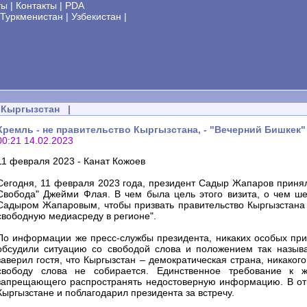
ты
|
Контакты
|
PDA
Туркменистан
|
Узбекистан
|
Кыргызстан
|
Кремль - не правительство Кыргызстана, - "Вечерний Бишкек"
00:21 14.02.2023
11 февраля 2023 - Канат Кожоев
Сегодня, 11 февраля 2023 года, президент Садыр Жапаров приня
Свобода" Джейми Флая. В чем была цель этого визита, о чем ше
Садыром Жапаровым, чтобы призвать правительство Кыргызстана 
свободную медиасреду в регионе".
По информации же пресс-службы президента, никаких особых при
обсудили ситуацию со свободой слова и положением так назыв
заверил гостя, что Кыргызстан – демократическая страна, никако
свободу слова не собирается. Единственное требование к ж
запрещающего распространять недостоверную информацию. В отв
Кыргызстане и поблагодарил президента за встречу.