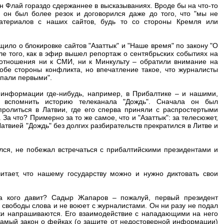
 Флай гораздо сдержаннее в высказываниях. Вроде бы на что-то
, он был более резок и договорился даже до того, что "мы не
териалов с наших сайтов, будь то со стороны Кремля или
ило о блокировке сайтов "Азаттык" и "Наше время" по закону "О
е того, как в эфир вышел репортаж о сентябрьских событиях на
т отношения ни к СМИ, ни к Минкульту – обратили внимание на
бе стороны конфликта, но впечатление такое, что журналисты
апали первыми".
информации где-нибудь, например, в Прибалтике – и нашими,
 вспомнить историю телеканала "Дождь". Сначала он был
пролиться в Латвии, где его сперва приняли с распростертыми
а что? Примерно за то же самое, что и "Азаттык": за телесюжет,
атвией "Дождь" без долгих разбирательств прекратился в Литве и
лся, не побежал встречаться с прибалтийскими президентами и
читает, что нашему государству можно и нужно диктовать свои
на кого давит? Садыр Жапаров – пожалуй, первый президент
 свободы слова и не воюет с журналистами. Он ни разу не подал
аки напрашиваются. Его взаимодействие с нападающими на него
самый закон о фейках (о защите от недостоверной информации)