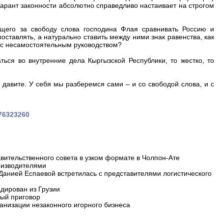
гарант законности абсолютно справедливо настаивает на строгом
ющего за свободу слова господина Флая сравнивать Россию и
оставлять, а натурально ставить между ними знак равенства, как
о с несамостоятельным руководством?
ься во внутренние дела Кыргызской Республики, то жестко, то
 давите. У себя мы разберемся сами – и со свободой слова, и с
676323260
вительственного совета в узком формате в Чолпон-Ате
оизводителями
 Данией Еспаевой встретилась с представителями логистического
дирован из Грузии
ный приговор
анизации незаконного игорного бизнеса