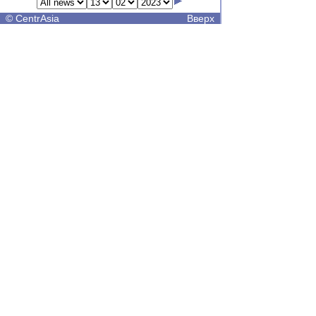
©
CentrAsia
Вверх