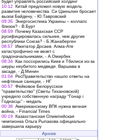
будет управлять российский холдинг
10:12
Китай предложил новую модель
развития человечества. Си Цзиньпин бросает
вызов Байдену, - Ю.Тавровский
09:35
Энергосистема Украины – коллапс
близок? - В.Бурт
08:59
Почему Казахская ССР
русифицировалась сильнее, чем другие
республики Союза? - Б.Жанаберген
08:57
Имитатор Досаев. Алма-Ате
катастрофично не везет с
градоначальниками, - А.Омирбек
08:34
Как поссорились Киев и Тбилиси из-за
шкуры неубитого медведя. Варшава в
засаде, - Д.Минин
01:04
РосПравительство нашло ответы на
нефтяные санкции, - НГ
00:57
Фейковое Белорусское
"правительство" (Светы Тихановской)
учредило собственную награду "Гонар і
Годнасць" - медаль
00:38
Американскому ВПК нужна вечная
война, - Financial Times
00:19
Казахстанская Олимпийская
чемпионка Ольга Рыпакова официально
завершила карьеру
Архив