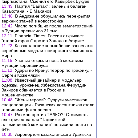
Кыргызстана. Сменил его Кадырбек Букуев
13:49
Партия "Байтак" : зеленый балаган
Казахстана, - Б.Маханов
13:48
В Андижане обрушились перекрытия
верхних этажей в новостройке
12:42
Число погибших после землетрясений
в Турции превысило 31 тыс.
12:11
Financial Times: Россия открывает
"второй фронт" против Запада в Африке
11:22
Казахстанские конькобежки завоевали
серебряные медали юниорского чемпионата
мира
11:15
Ученые открыли новый механизм
мутации коронавируса
11:12
Удары по Ирану: террор по графику, -
Сергей Кожемякин
11:08
Известный дизайнер и модельер
одежды, уроженец Узбекистана Ферутдин
Закиров обвиняется в России в
мошенничестве
10:48
"Жены героев": Супруги участников
спецоперации - Рязанских десантников стали
героинями фотопроекта
10:47
Рахмон против ТАЛКО?! Стоимость
электричества для "Таджикской
алюминиевой компании" повысили почти на
64%
10:35
Аэропортом казахстанского Уральска