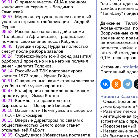
09:01
О прямом участии США в военном
"есть еще один э
конфликте на Украине, - Владимир
талибов изменитьс
Овчинский
"Талибану" придетс
08:57
Мировая верхушка наносит ответный
удар: что скрывает глобализация. - Андрей
Движение "Тали
Фурсов
Афганистаном по
08:53
Россия разочарована действиями
Вооруженные силы
"Талибана" в Афганистане, - радикально
временного прави
поменял свое мнение посол Кабулов
на принимаемые в
08:45
Турецкий город Нурдагы полностью
остается крайне 
снесут после разбора завалов
жителей голодают
08:24
"Узбекско-Кыргызский фонд развития"
0,1% госрезервов 
одобрил 1 проект, но и на него не получил
денег, - депутат Толонов
Источник -
stoleti
08:14
Российский ТЭК повторяет уроки
Постоянный адрес
кризиса 1973 года, - Ирина Гайда
00:51
Ошарашенные: какие страны засекали
у себя в небе чужие аэростаты
00:47
Калифорния ошеломлена размахом
проституции, - Эмма Колтон
Новости Казахст
00:21
Кремль - не правительство
-
Олжас Бектенов 
Кыргызстана, - "Вечерний Бишкек"
узком формате в 
00:15
Вашингтон и Пекин увязли в споре об
-
Развитие легкой
НЛО, - Вл.Скосырев
-
Агитационная гр
00:13
Впервые директором по связям с
встретилась с пр
общественностью Белого дома станет
-
Подозреваемый в
открытый гей ЛаБолт
-
Незаконные займ
00:05
Судьбу вузов Узбекистана поставят в
-
Из Вьетнама экс