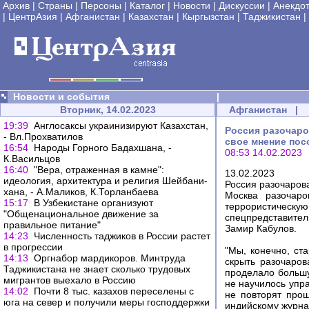
Архив
|
Страны
|
Персоны
|
Каталог
|
Новости
|
Дискуссии
|
Анекдо
|
ЦентрАзия
|
Афганистан
|
Казахстан
|
Кыргызстан
|
Таджикистан
|
Новости и события
|
Вторник, 14.02.2023
Афганистан
|
19:39
Англосаксы украинизируют Казахстан,
Россия разочаро
- Вл.Прохватилов
свое мнение пос
16:54
Народы Горного Бадахшана, -
08:53 14.02.2023
К.Васильцов
16:40
"Вера, отраженная в камне":
13.02.2023
идеология, архитектура и религия Шейбани-
Россия разочаров
хана, - А.Маликов, К.Торланбаева
Москва разочаро
15:17
В Узбекистане организуют
террористическу
"Общенациональное движение за
спецпредставител
правильное питание"
Замир Кабулов.
14:23
Численность таджиков в России растет
в прогрессии
"Мы, конечно, ст
14:13
Оргнабор мардикоров. Минтруда
скрыть разочаров
Таджикистана не знает сколько трудовых
проделало большу
мигрантов выехало в Россию
не научилось упра
14:02
Почти 8 тыс. казахов переселены с
не повторят прош
юга на север и получили меры господдержки
индийскому журна