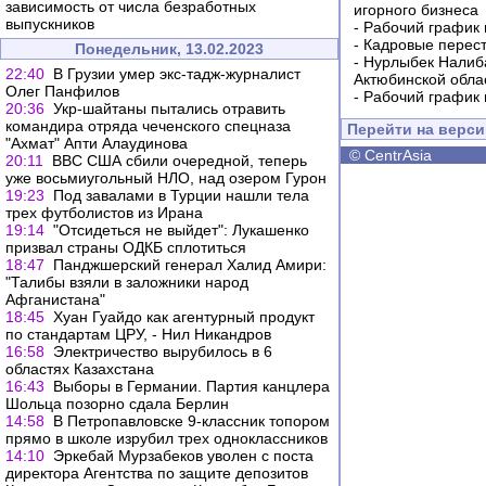
зависимость от числа безработных
игорного бизнеса
выпускников
-
Рабочий график 
-
Кадровые перес
Понедельник, 13.02.2023
-
Нурлыбек Налиб
22:40
В Грузии умер экс-тадж-журналист
Актюбинской обла
Олег Панфилов
-
Рабочий график 
20:36
Укр-шайтаны пытались отравить
командира отряда чеченского спецназа
Перейти на верс
"Ахмат" Апти Алаудинова
©
CentrAsia
20:11
ВВС США сбили очередной, теперь
уже восьмиугольный НЛО, над озером Гурон
19:23
Под завалами в Турции нашли тела
трех футболистов из Ирана
19:14
"Отсидеться не выйдет": Лукашенко
призвал страны ОДКБ сплотиться
18:47
Панджшерский генерал Халид Амири:
"Талибы взяли в заложники народ
Афганистана"
18:45
Хуан Гуайдо как агентурный продукт
по стандартам ЦРУ, - Нил Никандров
16:58
Электричество вырубилось в 6
областях Казахстана
16:43
Выборы в Германии. Партия канцлера
Шольца позорно сдала Берлин
14:58
В Петропавловске 9-классник топором
прямо в школе изрубил трех одноклассников
14:10
Эркебай Мурзабеков уволен с поста
директора Агентства по защите депозитов