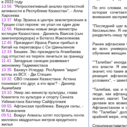
в 2022 году
13:56
"Ретроспективный анализ протестной
По его словам, о
активности в Республике Казахстан", - Алла
которая сочетае
Харсеева
внимания заслужи
13:37
Мэр Эрзина в центре землетрясения в
Турции стал героем: не упал ни один дом
"Последний шаг в
12:56
Назначены новые вице-министры
бессмыслен. Я не
юстиции Казахстана - Даниель Ваисов (сын
разделить нашу тр
замгенпрокурора) и Ботагоз Жакселекова
12:45
Президент Ирана Раиси прибыл в
Ранее афганские 
Китай на переговоры с Си Цзиньпином
во всех универс
12:33
Бишкек. Экс-президента Атамбаева
обучение женщин 
суд отпустил из тюряги лечиться за границу
11:41
Западные санкции развивают
""Талибан" иногд
экономику Таджикистана
его власти. Я им
10:35
Бахмут-Угледар. РосАрмия "варит"
значит, что такие
котлы из ВСУ, - Дм.Стешин
реакция афганск
10:32
СВО глазами Казахстана: Астана
условиях", – заме
понимает кто друг, а кто враг? - Данияр
Ашимбаев
"Талибам, как и 
10:10
Умер экс-министр культуры, глава
люди, как афганц
Комитета по культуре и спорту Сената
значит, хватит. 
Узбекистана Бахтиер Сайфуллаев
делаем все возмо
09:55
Афганская проблема. Вакуум силы, -
Афганистаном и 
М.Казначеев
Но "Талибан" дол
09:51
Вокруг Алматы хотят построить почти
крайней мере, отк
миллион квадратных метров кредитного
жилья
Спецпредставител