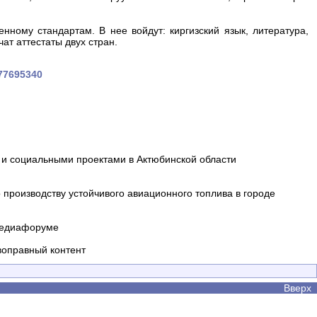
нному стандартам. В нее войдут: киргизский язык, литература,
ат аттестаты двух стран.
677695340
и социальными проектами в Актюбинской области
производству устойчивого авиационного топлива в городе
 медиафоруме
воправный контент
Вверх