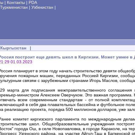
ты
|
Контакты
|
PDA
Туркменистан
|
Узбекистан
|
Кыргызстан
|
Россия построит еще девять школ в Киргизии. Может умнее в
21:29 01.03.2023
Россия планирует в этом году начать строительство девяти общеоб
вручения пожарных машин, переданных Россией Киргизии, сообщ
культурным связям с зарубежными странами Игорь Маслов, сообщает
"29 марта для подписания межправительственного соглашения в
премьер-министром Алексеем Оверчуком. Это важная программа. Ка
отвечать всем современным стандартам - от полной комплекта
включающей в себя два плавательных бассейна и футбольное поле в
на реализацию проекта, порядка 500 миллионов долларов, уже зало
Ранее комитет киргизского парламента по международным делам
строительстве школ. Общеобразовательные учреждения построят
Восток" города Ош, в селе Новопавловка, в городе Караколе, на те
Прогресс Узгенского района, на участке Айгул-Таш в Баткенской о