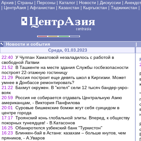
Архив
|
Страны
|
Персоны
|
Каталог
|
Новости
|
Дискуссии
|
Анекдо
|
ЦентрАзия
|
Афганистан
|
Казахстан
|
Кыргызстан
|
Таджикистан
|
Новости и события
|
Среда, 01.03.2023
22:40
У Чулпан Хаматовой незаладилось с работой в
свободной Латвии
21:52
В Ташкенте на месте здания Службы госбезопасности
построят 22-этажную гостиницу
21:29
Россия построит еще девять школ в Киргизии. Может
умнее в Донбассе ремонтировать?
21:22
Бахмут окружен. В "котел" сели 12 тысяч бандер-укро-
вояк
20:59
Россия не собирается отдавать Центральную Азию
американцам, - Виктория Панфилова
20:01
Суровые бишкекские бомжи жгут себя суицидом в
центре города
17:17
Троянский конь глобальной элиты. Вперед, к обществу
покорных тунеядцев! - В.Катасонов
16:25
Обанкротился узбекский банк "Туркистон"
16:23
Блинкен-бай в Астане: казахам – больше кнутов, чем
пряников, - А.Уваров