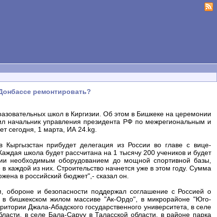
 Донбассе ремонтировать?
разовательных школ в Киргизии. Об этом в Бишкеке на церемонии
ил начальник управления президента РФ по межрегиональным и
 сегодня, 1 марта, ИА 24.kg.
 Кыргызстан прибудет делегация из России во главе с вице-
ждая школа будет рассчитана на 1 тысячу 200 учеников и будет
ции необходимым оборудованием до мощной спортивной базы,
 каждой из них. Строительство начнется уже в этом году. Сумма
жена в российский бюджет",- сказал он.
, обороне и безопасности поддержал соглашение с Россией о
 в бишкекском жилом массиве "Ак-Ордо", в микрорайоне "Юго-
рритории Джала-Абадского государственного университета, в селе
бласти, в селе Бала-Саруу в Таласской области, в районе парка