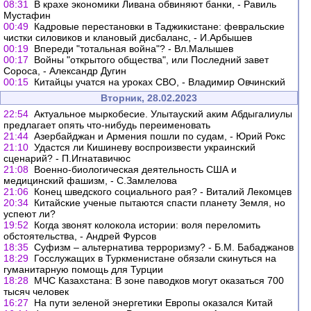
08:31
В крахе экономики Ливана обвиняют банки, - Равиль
Мустафин
00:49
Кадровые перестановки в Таджикистане: февральские
чистки силовиков и клановый дисбаланс, - И.Арбышев
00:19
Впереди "тотальная война"? - Вл.Малышев
00:17
Войны "открытого общества", или Последний завет
Сороса, - Александр Дугин
00:15
Китайцы учатся на уроках СВО, - Владимир Овчинский
Вторник, 28.02.2023
22:54
Актуальное мыркобесие. Улытауский аким Абдыгалиулы
предлагает опять что-нибудь переименовать
21:44
Азербайджан и Армения пошли по судам, - Юрий Рокс
21:10
Удастся ли Кишиневу воспроизвести украинский
сценарий? - П.Игнатавичюс
21:08
Военно-биологическая деятельность США и
медицинский фашизм, - С.Замлелова
21:06
Конец шведского социального рая? - Виталий Лекомцев
20:34
Китайские ученые пытаются спасти планету Земля, но
успеют ли?
19:52
Когда звонят колокола истории: воля переломить
обстоятельства, - Андрей Фурсов
18:35
Суфизм – альтернатива терроризму? - Б.М. Бабаджанов
18:29
Госслужащих в Туркменистане обязали скинуться на
гуманитарную помощь для Турции
18:28
МЧС Казахстана: В зоне паводков могут оказаться 700
тысяч человек
16:27
На пути зеленой энергетики Европы оказался Китай