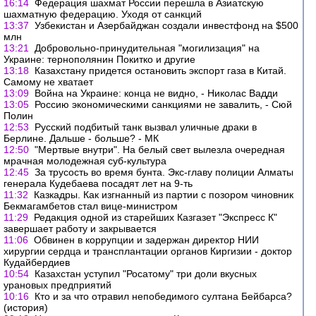
16:14
Федерация шахмат России перешла в Азиатскую
шахматную федерацию. Уходя от санкций
13:37
Узбекистан и Азербайджан создали инвестфонд на $500
млн
13:21
Добровольно-принудительная "могилизация" на
Украине: тернополянин Покитко и другие
13:18
Казахстану придется остановить экспорт газа в Китай.
Самому не хватает
13:09
Война на Украине: конца не видно, - Николас Вадди
13:05
Россию экономическими санкциями не завалить, - Сюй
Полин
12:53
Русский подбитый танк вызвал уличные драки в
Берлине. Дальше - больше? - МК
12:50
"Мертвые внутри". На белый свет вылезла очередная
мрачная молодежная суб-культура
12:45
За трусость во время бунта. Экс-главу полиции Алматы
генерала Кудебаева посадят лет на 9-ть
11:32
Казкадры. Как изгнанный из партии с позором чиновник
Бекмагамбетов стал вице-министром
11:29
Редакция одной из старейших Казгазет "Экспресс К"
завершает работу и закрывается
11:06
Обвинен в коррупции и задержан директор НИИ
хирургии сердца и трансплантации органов Киргизии - доктор
Кудайбердиев
10:54
Казахстан уступил "Росатому" три доли вкусных
урановых предприятий
10:16
Кто и за что отравил непобедимого султана Бейбарса?
(история)