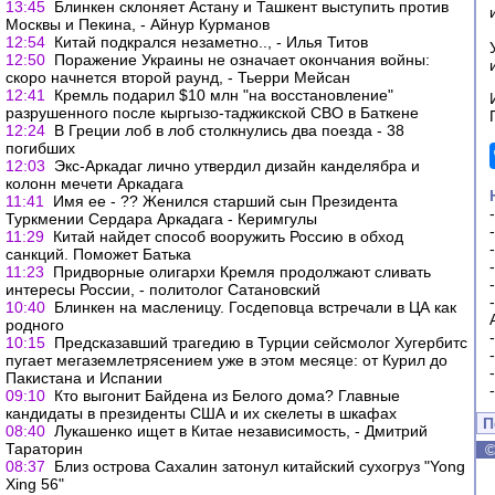
13:45
Блинкен склоняет Астану и Ташкент выступить против
Москвы и Пекина, - Айнур Курманов
12:54
Китай подкрался незаметно.., - Илья Титов
12:50
Поражение Украины не означает окончания войны:
скоро начнется второй раунд, - Тьерри Мейсан
12:41
Кремль подарил $10 млн "на восстановление"
разрушенного после кыргызо-таджикской СВО в Баткене
12:24
В Греции лоб в лоб столкнулись два поезда - 38
погибших
12:03
Экс-Аркадаг лично утвердил дизайн канделябра и
колонн мечети Аркадага
11:41
Имя ее - ?? Женился старший сын Президента
Туркмении Сердара Аркадага - Керимгулы
11:29
Китай найдет способ вооружить Россию в обход
санкций. Поможет Батька
11:23
Придворные олигархи Кремля продолжают сливать
интересы России, - политолог Сатановский
10:40
Блинкен на масленицу. Госдеповца встречали в ЦА как
родного
10:15
Предсказавший трагедию в Турции сейсмолог Хугербитс
пугает мегаземлетрясением уже в этом месяце: от Курил до
Пакистана и Испании
09:10
Кто выгонит Байдена из Белого дома? Главные
кандидаты в президенты США и их скелеты в шкафах
П
08:40
Лукашенко ищет в Китае независимость, - Дмитрий
Тараторин
08:37
Близ острова Сахалин затонул китайский сухогруз "Yong
Xing 56"