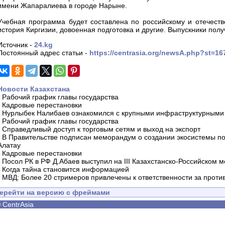
имени Жапаралиева в городе Нарыне.
Учебная программа будет составлена по российскому и отечестве
история Киргизии, довоенная подготовка и другие. Выпускники получ
Источник -
24.kg
Постоянный адрес статьи -
https://centrasia.org/newsA.php?st=1
Новости Казахстана
-
Рабочий график главы государства
-
Кадровые перестановки
-
Нурлыбек Налибаев ознакомился с крупными инфраструктурными 
-
Рабочий график главы государства
-
Справедливый доступ к торговым сетям и выход на экспорт
-
В Правительстве подписан меморандум о создании экосистемы по 
Алатау
-
Кадровые перестановки
-
Посол РК в РФ Д.Абаев выступил на III Казахстанско-Российском
-
Когда тайна становится информацией
-
МВД: Более 20 стримеров привлечены к ответственности за проти
ерейти на версию с фреймами
©
CentrAsia