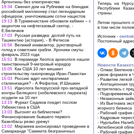
Аргентины без электричества
Теперь на Нурсу
19:34
Сменил дом на Рублевке на блиндаж:
Республики Каза
российский миллионер стал легендарным
страны.
офицером, уничтожившим сотни нацистов
19:13
В Туркменистане обновили кабмин – с
Летом прошлого г
акцентом на нефтегазовый сектор, -
в том числе полож
Е.Беличков
17:03
Русская разведка: долгий путь на
Источник -
centra
Ташкентию (история), - В.Фетисов
Постоянный адрес
16:56
Великий инквизитор, рукотворный
голод и советские грабли. Хроники смуты:
февраль 2023 года
15:51
В пирамиде Хеопса археологи нашли
таинственный 9-метровый коридор
Новости Казахст
15:05
Как США 10 лет мешают
-
Олжас Бектенов 
строительству газопровода Иран-Пакистан
узком формате в 
15:03
Россию ждет неотвратимая
-
Развитие легкой
сталинизация? - А.Фефелов, И.Шишкин
-
Агитационная гр
13:51
Идеолога белорусской про-западной
встретилась с пр
контры Беляцкого (нобелевского лауреата)
-
Подозреваемый в
осудили на 10 лет
-
Незаконные займ
13:19
Фуркат Сидиков поедет послом
-
Из Вьетнама экс
Узбекистана в США
игорного бизнеса
13:03
Выгонят из библиотеки?
-
Рабочий график 
Финансирование бывшего первого
-
Кадровые перес
Казелбасы резко урежут
-
Нурлыбек Налиб
13:02
Мирзиеев анонсировал проведение в
Актюбинской обла
Самарканде "Саммита безграничных
-
Рабочий график 