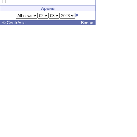
НГ
Архив
©
CentrAsia
Вверх