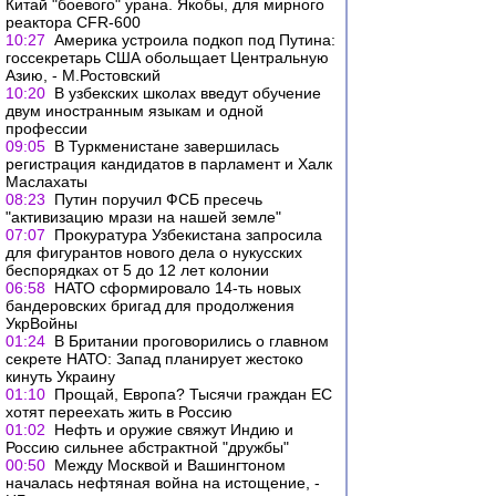
Китай "боевого" урана. Якобы, для мирного
реактора CFR-600
10:27
Америка устроила подкоп под Путина:
госсекретарь США обольщает Центральную
Азию, - М.Ростовский
10:20
В узбекских школах введут обучение
двум иностранным языкам и одной
профессии
09:05
В Туркменистане завершилась
регистрация кандидатов в парламент и Халк
Маслахаты
08:23
Путин поручил ФСБ пресечь
"активизацию мрази на нашей земле"
07:07
Прокуратура Узбекистана запросила
для фигурантов нового дела о нукусских
беспорядках от 5 до 12 лет колонии
06:58
НАТО сформировало 14-ть новых
бандеровских бригад для продолжения
УкрВойны
01:24
В Британии проговорились о главном
секрете НАТО: Запад планирует жестоко
кинуть Украину
01:10
Прощай, Европа? Тысячи граждан ЕС
хотят переехать жить в Россию
01:02
Нефть и оружие свяжут Индию и
Россию сильнее абстрактной "дружбы"
00:50
Между Москвой и Вашингтоном
началась нефтяная война на истощение, -