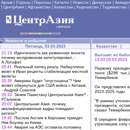
Архив
|
Страны
|
Персоны
|
Каталог
|
Новости
|
Дискуссии
|
Анекдо
|
ЦентрАзия
|
Афганистан
|
Казахстан
|
Кыргызстан
|
Таджикистан
|
Новости и события
|
Пятница, 03.03.2023
Казахстан
|
21:19
Идентичность как разменная монета:
Выгонят из библ
почему молдовенизм капитулировал, -
13:03 03.03.2023
А.Логофет
20:41
Реальный пипец риалу. Набиуллина
Первому президен
везет в Иран рецепты стабилизации местной
тенге ($298 тыс
валюты
Темирбеков.
20:35
Америка будет "опустошена"? Чем
может обернуться для США война с Китаем,
Он представлял в
- Андрей Соколов
2023-2025 годы.
20:10
Зачем Пакистану Центральная Азия? -
Р.Галимов
"В рамках уточне
20:07
Центральная Азия: почему
президента, остав
квалифицированные кадры покидают
сказал Темирбеко
регион?
19:45
Послом Англии в Киргизию приедет
В середине февра
Ник Боулер из Киева
утратившим силу 
19:44
Авария на АЭС оставила половину