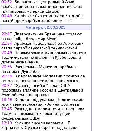
00:52
Боевиков из Центральной Азии
вербуют региональные террористические
группировки, - Лариса Шашок
00:49
Китайские бизнесмены хотят, чтобы
новый премьер был храбрецом, - НГ
Четверг, 02.03.2023
22:47
Диверсанты на Брянщине создают
casus belli, - Владимир Мухин
21:54
Арабская красавица Яра Алхогбани
стала первой саудовской теннисисткой
20:49
Первым замом минпромышленности
Таджикистана назначен г-н Курбонзода и
другие назначения
20:35
Роспремьер Мишустин прибыл с
визитом в Душанбе
20:34
В парламенте Молдавии произошла
потасовка из-за переименования языка
20:27
"Хуаньцю шибао": план США
подорвать влияние России в Центральной
Азии обречен на провал
18:49
Эрдоган под ударом. Политические
итоги землетрясения, - Алина Сбитнева
13:45
Развод по-американски: сторонники
Трампа призывают к реконструкции
федерализма США
13:19
Келинки писали каламом... В
кыргызском Сузаке вскрыто подпольное