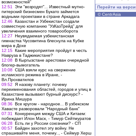
возможностей"
12:51
Эти "возродят"... Известный мутно-
Перейти на верс
питерский бизнесмен Букато займется
©
CentrAsia
водными проектами в стране Аркадага
12:46
Казахстан и Узбекистан создали
совместную компанию "УзКазТрейд" для
увеличения взаимного товарооборота
12:27
Неувядаемая узбекистанская
гимнастка Чусовитина блеснула на Кубке
мира в Дохе
12:15
Какие мероприятия пройдут в честь
Навруза в Таджикистане?
12:08
В Кыргызстане арестован очередной
блогер-вымогатель
10:08
США взяли курс на свержение
исламского режима в Иране, -
Вл.Прохватилов
09:52
Я назову планету: почему
переименования областей, городов и улиц в
Казахстане вызывают бурный дискурс? -
Ирина Мишура
08:36
Все кругом - народное... В узбекском
Хавасте разворовали "Народный банк"
07:31
Конкуренция между США и Китаем:
побеждает Илон Маск, - Тимур Сейтмуратов
06:28
Есть ли у России союзники? - СП
00:57
Байден захотел эту войну. Не
спрашивайте меня, почему.., - Сеймур Херш