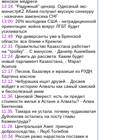
женское медресе
13:18
"Радужный" цензор. Одиозный экс-
министрKZ Абаев получил вкусную синекуру
- назначен замгенсека СНГ
13:00
20% молодежи США - нетрадиционной
ориентации: война вокруг ЛГБТ будет
усиливаться
12:48
Укр-диверсанты уже в Брянской
области: все ближе к Кремлю
12:31
Правительство Казахстана работает
на "тройку"... С минусом, - Данияр Ашимбаев
12:24
Дожить до рассвета. Каким будет
новый парламент Казахстана, - Марат
Асипов
12:17
Песков, Базалвук и мразиши из РУДН.
Картина маслом
12:12
Чебурашка ищет друзей... Досаев
войдет в историю Алматы как самый хамский
и бесполезный аким
11:36
Ценовой Эверест: есть ли предел
стоимости жилья в Астане и Алматы? - Алма
Бектенова
11:35
Тамара не устала: почему чудаковатая
Дуйсенова осталась на посту главы
Казминтруда?
11:26
Центральная Азия: принцип
добрососедства, - Якуб Толибов
10:34
Россия резко нарастила поставки в