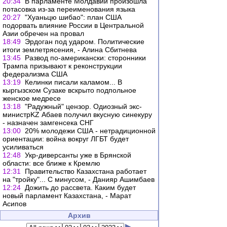
20:34
В парламенте Молдавии произошла
потасовка из-за переименования языка
20:27
"Хуаньцю шибао": план США
подорвать влияние России в Центральной
Азии обречен на провал
18:49
Эрдоган под ударом. Политические
итоги землетрясения, - Алина Сбитнева
13:45
Развод по-американски: сторонники
Трампа призывают к реконструкции
федерализма США
13:19
Келинки писали каламом... В
кыргызском Сузаке вскрыто подпольное
женское медресе
13:18
"Радужный" цензор. Одиозный экс-
министрKZ Абаев получил вкусную синекуру
- назначен замгенсека СНГ
13:00
20% молодежи США - нетрадиционной
ориентации: война вокруг ЛГБТ будет
усиливаться
12:48
Укр-диверсанты уже в Брянской
области: все ближе к Кремлю
12:31
Правительство Казахстана работает
на "тройку"... С минусом, - Данияр Ашимбаев
12:24
Дожить до рассвета. Каким будет
новый парламент Казахстана, - Марат
Асипов
Архив