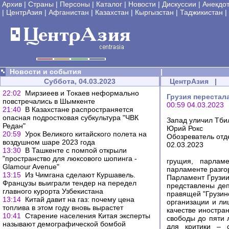
Архив
|
Страны
|
Персоны
|
Каталог
|
Новости
|
Дискуссии
|
Анекдо
|
ЦентрАзия
|
Афганистан
|
Казахстан
|
Кыргызстан
|
Таджикистан
|
Новости и события
|
Суббота, 04.03.2023
ЦентрАзия
|
22:02
Мирзиеев и Токаев неформально
Грузия перестал
повстречались в Шымкенте
00:59 04.03.2023
21:40
В Казахстане распространяется
опасная подростковая субкультура "ЧВК
Запад уличил Тбил
Редан"
Юрий Рокс
20:59
Урок Великого китайского полета на
Обозреватель отд
воздушном шаре 2023 года
02.03.2023
13:30
В Ташкенте с помпой открыли
"пространство для люксового шопинга -
грущия, парламе
Glamour Avenue"
парламенте разгор
13:15
Из Чимгана сделают Куршавель.
Парламент Грузии
Французы выиграли тендер на передел
представлены деп
главного курорта Узбекистана
правящей "Грузин
13:14
Китай давит на газ: почему цена
организации и ли
топлива в этом году вновь вырастет
качестве иностра
10:41
Старение населения Китая эксперты
свободы до пяти 
называют демографической бомбой
для критики – 