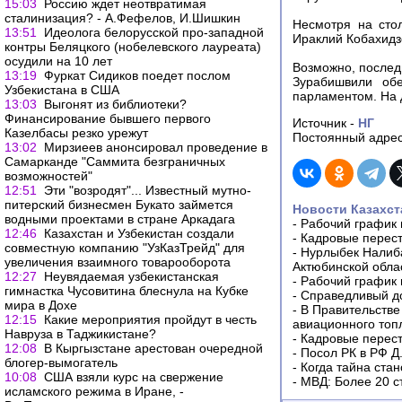
15:03
Россию ждет неотвратимая
сталинизация? - А.Фефелов, И.Шишкин
Несмотря на сто
13:51
Идеолога белорусской про-западной
Ираклий Кобахидзе
контры Беляцкого (нобелевского лауреата)
осудили на 10 лет
Возможно, послед
13:19
Фуркат Сидиков поедет послом
Зурабишвили об
Узбекистана в США
парламентом. На 
13:03
Выгонят из библиотеки?
Финансирование бывшего первого
Источник -
НГ
Казелбасы резко урежут
Постоянный адрес
13:02
Мирзиеев анонсировал проведение в
Самарканде "Саммита безграничных
возможностей"
12:51
Эти "возродят"... Известный мутно-
питерский бизнесмен Букато займется
Новости Казахст
водными проектами в стране Аркадага
-
Рабочий график 
12:46
Казахстан и Узбекистан создали
-
Кадровые перес
совместную компанию "УзКазТрейд" для
-
Нурлыбек Налиб
увеличения взаимного товарооборота
Актюбинской обла
12:27
Неувядаемая узбекистанская
-
Рабочий график 
гимнастка Чусовитина блеснула на Кубке
-
Справедливый до
мира в Дохе
-
В Правительстве
12:15
Какие мероприятия пройдут в честь
авиационного топ
Навруза в Таджикистане?
-
Кадровые перес
12:08
В Кыргызстане арестован очередной
-
Посол РК в РФ Д
блогер-вымогатель
-
Когда тайна ста
10:08
США взяли курс на свержение
-
МВД: Более 20 с
исламского режима в Иране, -