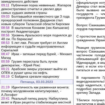
замедленного действия
официальную ноту
09:11
Публичная порка невменько. Жапаров
Демарш стал возм
демонстративно отчитал и уволил двух
было вызвано ее
самых худших акимов страны
государств – ч
09:03
Болтавшийся неизвестного где 3 года
президента Грузи
прокурорский полковник Дарданов стал
новым губером Таласской области Киргизии
Вопрос Саакашвил
08:58
В заштатном Конаеве (экс-Капшагае)
лордов парламент
построят Академгородок
08:56
Уровень Аральского моря поднялся до
С протестом выст
48 см. По баркасам!
гражданина Украи
08:53
5 лет лжи. Россия требует от Англии
информации о судьбе недоотравленных
Реакция грузинск
Скрипалей
вопрос Саакашвил
08:47
Ирак – затишье перед бурей, - Михаил
частичном голод
Магид
обязывающей фор
00:59
Грузия перестала быть лучом
Мдинарадзе, в ак
демократии, - Юрий Рокс
лжет, и если кто
00:21
Арабские эмиры угрожают выйти из
питаться и не зан
ОПЕК и рушат цены на нефть
00:19
С Байдена срезали карценому
В парламенте Г
видеодоказательс
Пятница, 03.03.2023
надо надеяться, 
21:19
Идентичность как разменная монета:
подробно расскаж
почему молдовенизм капитулировал, -
критику Запада.
А.Логофет
20:41
Реальный пипец риалу. Набиуллина
Тбилиси получил
везет в Иран рецепты стабилизации местной
институтов о кра