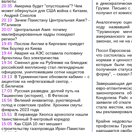
валюты
в демократическ
20:35
Америка будет "опустошена"? Чем
Грузии. Письмо 
может обернуться для США война с Китаем,
получил от комис
- Андрей Соколов
20:10
Зачем Пакистану Центральная Азия? -
Аналогичную оце
Р.Галимов
ходу назвавший
20:07
Центральная Азия: почему
"Грузинскую меч
квалифицированные кадры покидают
американского а
регион?
законах, но не на
19:45
Послом Англии в Киргизию приедет
Ник Боулер из Киева
Посол Евросоюза 
19:44
Авария на АЭС оставила половину
что состоялась н
Аргентины без электричества
нормам и ценност
19:34
Сменил дом на Рублевке на блиндаж:
которые были пе
российский миллионер стал легендарным
получения статус
офицером, уничтожившим сотни нацистов
форму", – сказал 
19:13
В Туркменистане обновили кабмин – с
акцентом на нефтегазовый сектор, -
Завершающая дипл
Е.Беличков
евро-атлантичес
17:03
Русская разведка: долгий путь на
законопроекта о
Ташкентию (история), - В.Фетисов
Кондолиза Райс 
16:56
Великий инквизитор, рукотворный
заявили об откате
голод и советские грабли. Хроники смуты:
стала местом, к
февраль 2023 года
мы рекламировали 
15:51
В пирамиде Хеопса археологи нашли
таинственный 9-метровый коридор
Крайне недоволь
15:05
Как США 10 лет мешают
профсоюзы Грузии
строительству газопровода Иран-Пакистан
нарушается свобо