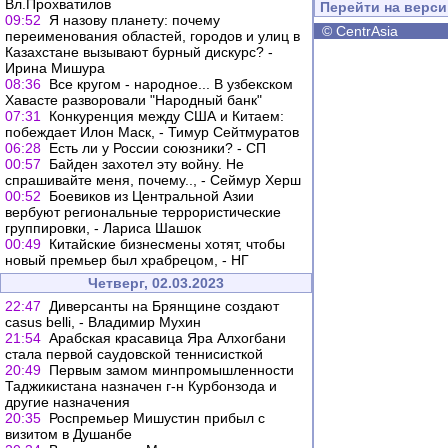
Вл.Прохватилов
Перейти на верс
09:52
Я назову планету: почему
©
CentrAsia
переименования областей, городов и улиц в
Казахстане вызывают бурный дискурс? -
Ирина Мишура
08:36
Все кругом - народное... В узбекском
Хавасте разворовали "Народный банк"
07:31
Конкуренция между США и Китаем:
побеждает Илон Маск, - Тимур Сейтмуратов
06:28
Есть ли у России союзники? - СП
00:57
Байден захотел эту войну. Не
спрашивайте меня, почему.., - Сеймур Херш
00:52
Боевиков из Центральной Азии
вербуют региональные террористические
группировки, - Лариса Шашок
00:49
Китайские бизнесмены хотят, чтобы
новый премьер был храбрецом, - НГ
Четверг, 02.03.2023
22:47
Диверсанты на Брянщине создают
casus belli, - Владимир Мухин
21:54
Арабская красавица Яра Алхогбани
стала первой саудовской теннисисткой
20:49
Первым замом минпромышленности
Таджикистана назначен г-н Курбонзода и
другие назначения
20:35
Роспремьер Мишустин прибыл с
визитом в Душанбе