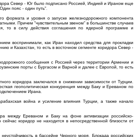
дора Север - Юг было подписано Россией, Индией и Ираном еще
"Один пояс - один путь".
ого формата и уровня о запуске железнодорожного компонента
атными. Причем "чувствительным звеном" в большинстве случаев
ия, то в силу действия соглашения по ядерной программе и
нием воспринимали, как Иран находил средства для прокладки
ию и Казахстан, то есть в восточном сегменте коридора Север -
знодорожного сообщения с Россией через территории Армении и
рузинские порты с Бургасом и Варной и далее с Европой, то есть
тного коридора заключался в снижении зависимости от Турции.
есткая геополитическая конкуренция между Баку и Ереваном по
подключением Ирана.
рабахская война и усиление влияния Турции, а также начало
вора между Ереваном и Баку на фоне активизации российско-
 сейчас коридор не находится в непосредственной близости от
 неустойчивость в бассейне Черного моря. Блокада российских