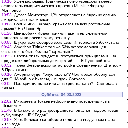
13:10
Ушел молодым. Трагически погиб узбекский вайнер
основатель юмористического проекта Mittivine Фарход
Маннопов
10:58
Дуглас Макгрегор: ЦРУ отправляет на Украину армию
американских наемников
10:08
Бойцы ЧВК "Вагнер" сражаются за всю российскую
армию? На Часов Яр!
01:28
Центробанк Ирана принял пакет мер укрепления
нацвалюты по российскому рецепту
00:58
Шухратжон Собиров возглавил Интерпол в Узбекистане
00:48
American Thinker: только 53% афроамериканцев
считают, что быть белым "нормально"
00:35
Европе опять придется "поступаться принципами". За
пределами либеральных демократий…, - Е.Пустовойтова
00:32
Тайна февральских катастроф в Соединенных Штатах, -
В.Прохватилов
00:10
Америка будет "опустошена"? Чем может обернуться
для США война с Китаем, - Андрей Соколов
00:08
Постхристианство или антихристианство? - Святослав
Князев
Суббота, 04.03.2023
22:02
Мирзиеев и Токаев неформально повстречались в
Шымкенте
21:40
В Казахстане распространяется опасная подростковая
субкультура "ЧВК Редан"
20:59
Урок Великого китайского полета на воздушном шаре
2023 года