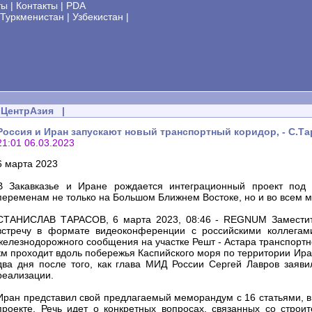
ты
|
Контакты
|
PDA
Туркменистан
|
Узбекистан
|
ЦентрАзия
|
Россия и Иран запускают новый транспортный коридор, - С.Т
21:01 06.03.2023
6 марта 2023
В Закавказье и Иране рождается интеграционный проект под 
переменам не только на Большом Ближнем Востоке, но и во всем м
СТАНИСЛАВ ТАРАСОВ, 6 марта 2023, 08:46 - REGNUM Заместит
встречу в формате видеоконференции с российскими коллегам
железнодорожного сообщения на участке Решт - Астара транспортно
км проходит вдоль побережья Каспийского моря по территории Ира
два дня после того, как глава МИД России Сергей Лавров заявил
реализации.
Иран представил свой предлагаемый меморандум с 16 статьями, в 
проекте. Речь идет о конкретных вопросах, связанных со строи