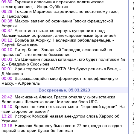
09:30
Турецкая оппозиция пережила политическое
землетрясение, - Игорь Субботин
09:28
Токаев и Мирзиеев встретились по-восточному тихо, -
В.Панфилова
00:38
Макрон заявил об окончании "эпохи французской
Африки"
00:37
Аргентина пытается вернуть суверенитет над
Мальвинскими островами, аннексированными Британией
00:12
Борьба за Африку. Наследники рабовладельцев, -
Сергей Кожемякин
00:10
Питер Кениг: Западный "порядок, основанный на
правилах" - это полное беззаконие
00:03
Cи Цзиньпин показал китайцам, кто будет политиком №
2, - Владимир Скосырев
00:01
Иран торгуется с МАГАТЭ. Что будут решать в Вене, -
Д.Моисеев
00:00
Вырождающийся мир формирует гендерфлюидную
массу, - А.Кренгель
Воскресенье, 05.03.2023
20:42
Мексиканка Алекса Грасса отняла у кыргызстански
Валентины Шевченко пояс Чемпионки боев UFC
19:40
Кремль не хочет отказываться от "зерновой сделки". На
чьей стороне он воюет?
13:20
Историк Хомский назвал анекдотом слова Харрис об
Украине
13:16
Николаю Баранову было всего 27 лет, когда он создал
первый в истории Душанбе Генплан