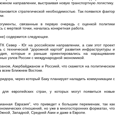
 южном направлении, выстраивая новую транспортную логистику.
 становится стратегической необходимостью. Так появился фактор
ии.
ргументы, связанные в первую очередь с оценкой политики
ь с мертвой точки, началась конкретная работа.
овне) содержится следующее.
ТК Север - Юг на российском направлении, а сам этот проект
 с технической "дорожной картой" развития инфраструктуры и
Индия, которые и раньше ориентировались на наращивание
очных узлов России с международной экономикой.
раном, Азербайджаном и Россией, что скажется на политическом
на всем Ближнем Востоке.
оридора, через который Баку планирует наладить коммуникации с
 для европейских стран, у которых могут появиться новые
ианная Евразия", что приведет к большим переменам, так как
номических отношений, но уже в многосторонних форматах, что
Южной, Западной, Средней Азии и даже в Европе.