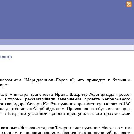
арасов
названием "Меридианная Евразия", что приведет к большим
ире.
ель министра транспорта Ирана Шахрияр Афандизаде провел
и. Стороны рассматривали завершение проекта непрерывного
го коридора Север - Юг. Этот участок протяженностью около 160
на до границы с Азербайджаном. Произошло это буквально через
 в Баку, что участники проекта приступили к его практической
которых обозначается, как Тегеран видит участие Москвы в этом
тельством и проектированием технических сооружений на всем