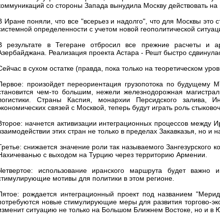
коммуникаций со стороны Запада вынудила Москву действовать на
В Иране поняли, что все "всерьез и надолго", что для Москвы это
системной определенности с учетом новой геополитической ситуац
В результате в Тегеране отбросил все прежние расчеты и а
Азербайджана. Реализация проекта Астара - Решт быстро сдвинулас
Сейчас в сухом остатке (правда, пока только на теоретическом ур
Первое: произойдет переориентация грузопотока по будущему М
становится чем-то большим, нежели железнодорожная магистраль
логистики. Страны Каспия, монархии Персидского залива, 
экономических связей с Москвой, теперь будут играть роль стыков
Второе: начнется активизации интеграционных процессов между И
взаимодействии этих стран не только в пределах Закавказья, но и 
Третье: снижается значение роли так называемого Зангезурского к
Нахичеванью с выходом на Турцию через территорию Армении.
Четвертое: использование иранского маршрута будет важно и
стимулирующие мотивы для политики в этом регионе.
Пятое: рождается интеграционный проект под названием "Мерид
потребуются новые стимулирующие меры для развития торгово-эко
изменит ситуацию не только на Большом Ближнем Востоке, но и в 