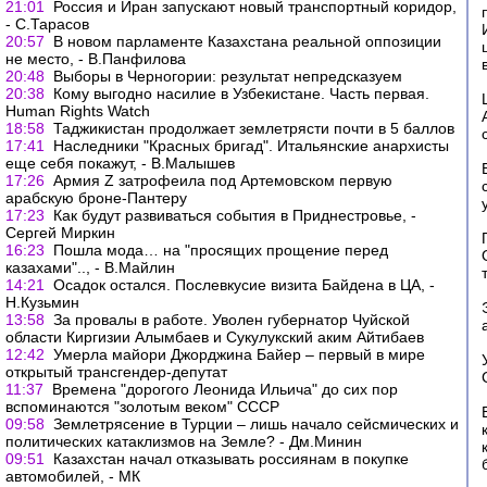
21:01
Россия и Иран запускают новый транспортный коридор,
- С.Тарасов
20:57
В новом парламенте Казахстана реальной оппозиции
не место, - В.Панфилова
20:48
Выборы в Черногории: результат непредсказуем
20:38
Кому выгодно насилие в Узбекистане. Часть первая.
Human Rights Watch
18:58
Таджикистан продолжает землетрясти почти в 5 баллов
17:41
Наследники "Красных бригад". Итальянские анархисты
еще себя покажут, - В.Малышев
17:26
Армия Z затрофеила под Артемовском первую
арабскую броне-Пантеру
17:23
Как будут развиваться события в Приднестровье, -
Сергей Миркин
16:23
Пошла мода… на "просящих прощение перед
казахами".., - В.Майлин
14:21
Осадок остался. Послевкусие визита Байдена в ЦА, -
Н.Кузьмин
13:58
За провалы в работе. Уволен губернатор Чуйской
области Киргизии Алымбаев и Сукулукский аким Айтибаев
12:42
Умерла майори Джорджина Байер – первый в мире
открытый трансгендер-депутат
11:37
Времена "дорогого Леонида Ильича" до сих пор
вспоминаются "золотым веком" СССР
09:58
Землетрясение в Турции – лишь начало сейсмических и
политических катаклизмов на Земле? - Дм.Минин
09:51
Казахстан начал отказывать россиянам в покупке
автомобилей, - МК