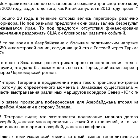
Межправительственное соглашение о создании транспортного кори
в 2000 году, задолго до того, как Китай запустил в 2013 году проект 
Прошло 23 года, в течение которых велись переговоры различн
коридора. Но под разными предлогами они оказывались безрезульт
оказывался Иран. То под предлогом отсутствия финансирован
нежелания раздражать США он блокировал развитие событий.
В то же время в Азербайджане с большим политическим напряже
650-километровой линии, соединяющей его с Россией через Туркмен
Юг.
Тегеран в Закавказье рассматривал проект восстановления желе
Грузии, что дало бы возможность связать Персидский залив через г
через Черноморский регион.
Интерес Тегерана в продвижении идеи такого транспортно-транзи
Поэтому до определенного момента в Закавказье существовала ж
части выстраивания различных маршрутов коридора Север - Юг с 
Но затем произошла победоносная для Азербайджана вторая ка
дрейфа Армении в сторону Запада.
В Тегеране видят, что затягивается подписание мирного дого
азербайджанских многопрофильных связей и отношений, и то, что
регионального армяно-азербайджанского конфликта.
Плюс к тому украинский кризис, который выявил геополитическую