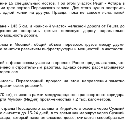
ние 15 специальных мостов. При этом участок Решт - Астара в
и трех портов Персидского залива. Для этого нужно построить
 одной колеи на другую. Правда, пока не совсем ясно, какой
не - 143,5 см, и иранский участок железной дороги от Решта до
дложение построить третью железную дорогу параллельно
ую мощность дороги.
раном и Москвой, общий объем перевозок грузов между двумя
е заняться развитием инфраструктуры и мощностей, в частности,
й о финансовом участии в проекте. Ранее предполагалось, что
ечено к строительным работам, однако сейчас рассматривается
мерен сам.
енилась. Переговорный процесс на этом направлении заметно
практических решений.
(170 км), вписан в рамки международного транспортного коридора
орта Мумбаи (Индия) протяженностью 7,2 тыс. километров.
 страны Персидского залива и Индийского океана через Суэцкий
о снизится до 15-24 дней, в то время как маршрут через Суэцкий
Астара, который накопил сложное досье, считается своеобразным