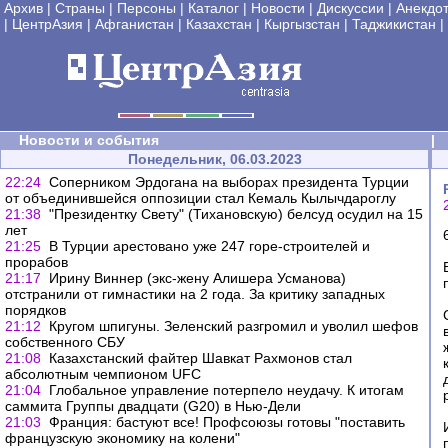
Архив
|
Страны
|
Персоны
|
Каталог
|
Новости
|
Дискуссии
|
Анекдо
|
ЦентрАзия
|
Афганистан
|
Казахстан
|
Кыргызстан
|
Таджикистан
|
Новости и события
|
Понедельник, 06.03.2023
22:24
Соперником Эрдогана на выборах президента Турции
от объединившейся оппозиции стал Кемаль Кылычдароглу
21:38
"Президентку Свету" (Тихановскую) белсуд осудил на 15
лет
21:25
В Турции арестовано уже 247 горе-строителей и
прорабов
21:17
Ирину Виннер (экс-жену Алишера Усманова)
отстранили от гимнастики на 2 года. За критику западных
порядков
21:12
Кругом шпигуны. Зеленский разгромил и уволил шефов
собственного СБУ
21:08
Казахстанский файтер Шавкат Рахмонов стал
абсолютным чемпионом UFC
21:04
Глобальное управление потерпело неудачу. К итогам
саммита Группы двадцати (G20) в Нью-Дели
21:03
Франция: бастуют все! Профсоюзы готовы "поставить
французскую экономику на колени"