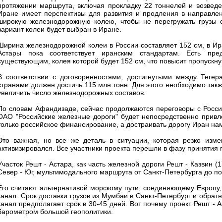
протяжении маршрута, включая прокладку 22 тоннелей и возведе
Иране имеет перспективы для развития и продления в направлени
широкую железнодорожную колею, чтобы не перегружать грузы с
вариант колеи будет выбран в Иране.
Ширина железнодорожной колеи в России составляет 152 см, в Ира
Астары пока соответствует иранским стандартам. Есть пре
существующим, колея которой будет 152 см, что повысит пропускн
В соответствии с договоренностями, достигнутыми между Теге
странами должен достичь 115 млн тонн. Для этого необходимо такж
увеличить число железнодорожных составов.
По словам Афандизаде, сейчас продолжаются переговоры с Россие
ОАО "Российские железные дороги" будет непосредственно привл
только российское финансирование, а достраивать дорогу Иран на
Это важная, но все же деталь в ситуации, которая резко изм
активизировался. Все участники проекта перешли в фазу принятия 
Участок Решт - Астара, как часть железной дороги Решт - Казвин 
Север - Юг, мультимодального маршрута от Санкт-Петербурга до п
Его считают альтернативой морскому пути, соединяющему Европу,
канал. Срок доставки грузов из Мумбаи в Санкт-Петербург и обратн
канал предполагает срок в 30-45 дней. Вот почему проект Решт - 
барометром большой геополитики.