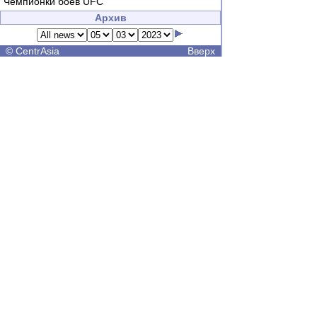
Чемпионки боев UFC
Архив
©
CentrAsia
Вверх