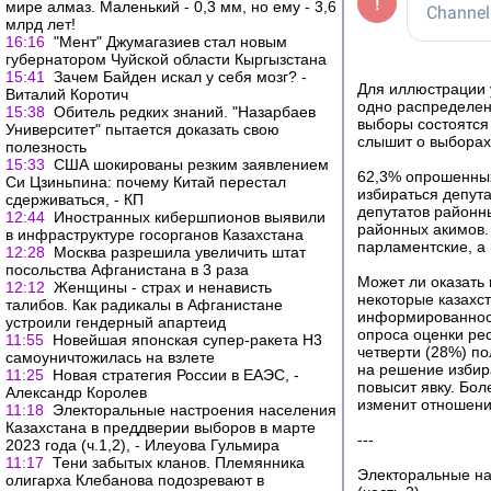
мире алмаз. Маленький - 0,3 мм, но ему - 3,6
млрд лет!
16:16
"Мент" Джумагазиев стал новым
губернатором Чуйской области Кыргызстана
15:41
Зачем Байден искал у себя мозг? -
Для иллюстрации 
Виталий Коротич
одно распределен
15:38
Обитель редких знаний. "Назарбаев
выборы состоятся 
Университет" пытается доказать свою
слышит о выборах 
полезность
15:33
США шокированы резким заявлением
62,3% опрошенных 
Си Цзиньпина: почему Китай перестал
избираться депут
сдерживаться, - КП
депутатов районн
12:44
Иностранных кибершпионов выявили
районных акимов. 
в инфраструктуре госорганов Казахстана
парламентские, а 
12:28
Москва разрешила увеличить штат
посольства Афганистана в 3 раза
Может ли оказать 
12:12
Женщины - страх и ненависть
некоторые казахст
талибов. Как радикалы в Афганистане
информированност
устроили гендерный апартеид
опроса оценки ре
11:55
Новейшая японская супер-ракета H3
четверти (28%) по
самоуничтожилась на взлете
на решение избира
11:25
Новая стратегия России в ЕАЭС, -
повысит явку. Бол
Александр Королев
изменит отношение
11:18
Электоральные настроения населения
Казахстана в преддверии выборов в марте
---
2023 года (ч.1,2), - Илеуова Гульмира
11:17
Тени забытых кланов. Племянника
Электоральные на
олигарха Клебанова подозревают в