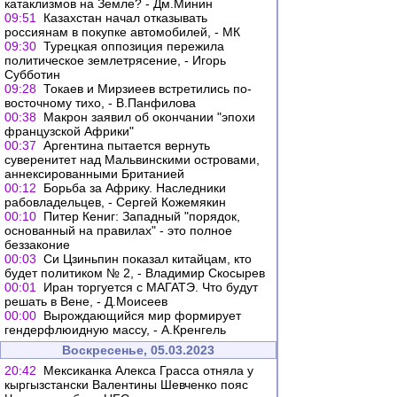
катаклизмов на Земле? - Дм.Минин
09:51
Казахстан начал отказывать
россиянам в покупке автомобилей, - МК
09:30
Турецкая оппозиция пережила
политическое землетрясение, - Игорь
Субботин
09:28
Токаев и Мирзиеев встретились по-
восточному тихо, - В.Панфилова
00:38
Макрон заявил об окончании "эпохи
французской Африки"
00:37
Аргентина пытается вернуть
суверенитет над Мальвинскими островами,
аннексированными Британией
00:12
Борьба за Африку. Наследники
рабовладельцев, - Сергей Кожемякин
00:10
Питер Кениг: Западный "порядок,
основанный на правилах" - это полное
беззаконие
00:03
Cи Цзиньпин показал китайцам, кто
будет политиком № 2, - Владимир Скосырев
00:01
Иран торгуется с МАГАТЭ. Что будут
решать в Вене, - Д.Моисеев
00:00
Вырождающийся мир формирует
гендерфлюидную массу, - А.Кренгель
Воскресенье, 05.03.2023
20:42
Мексиканка Алекса Грасса отняла у
кыргызстански Валентины Шевченко пояс