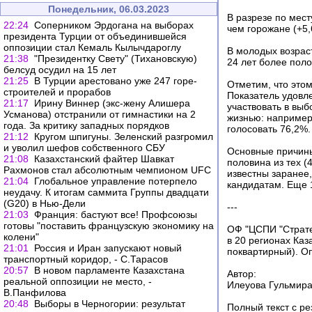
Понедельник, 06.03.2023
В разрезе по мест
22:24
Соперником Эрдогана на выборах
чем горожане (+5,
президента Турции от объединившейся
оппозиции стал Кемаль Кылычдароглу
В молодых возраст
21:38
"Президентку Свету" (Тихановскую)
24 лет более поло
белсуд осудил на 15 лет
21:25
В Турции арестовано уже 247 горе-
Отметим, что это
строителей и прорабов
Показатель удовле
21:17
Ирину Виннер (экс-жену Алишера
участвовать в вы
Усманова) отстранили от гимнастики на 2
жизнью: например
года. За критику западных порядков
голосовать 76,2%.
21:12
Кругом шпигуны. Зеленский разгромил
и уволил шефов собственного СБУ
Основные причины 
21:08
Казахстанский файтер Шавкат
половина из тех (
Рахмонов стал абсолютным чемпионом UFC
известны заранее,
21:04
Глобальное управление потерпело
кандидатам. Еще 
неудачу. К итогам саммита Группы двадцати
(G20) в Нью-Дели
---
21:03
Франция: бастуют все! Профсоюзы
готовы "поставить французскую экономику на
ОФ "ЦСПИ "Страте
колени"
в 20 регионах Каз
21:01
Россия и Иран запускают новый
поквартирный). Оп
транспортный коридор, - С.Тарасов
20:57
В новом парламенте Казахстана
Автор:
реальной оппозиции не место, -
Илеуова Гульмир
В.Панфилова
20:48
Выборы в Черногории: результат
Полный текст с ре