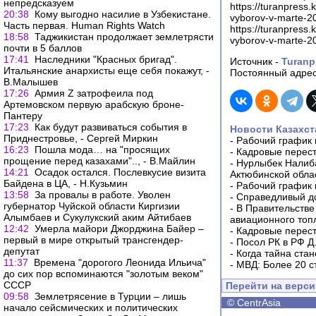
непредсказуем
https://turanpress
20:38
Кому выгодно насилие в Узбекистане.
vyborov-v-marte-2
Часть первая. Human Rights Watch
https://turanpress
18:58
Таджикистан продолжает землетрясти
vyborov-v-marte-2
почти в 5 баллов
17:41
Наследники "Красных бригад".
Источник -
Turanp
Итальянские анархисты еще себя покажут, -
Постоянный адрес
В.Малышев
17:26
Армия Z затрофеила под
Артемовском первую арабскую броне-
Пантеру
17:23
Как будут развиваться события в
Новости Казахст
Приднестровье, - Сергей Миркин
-
Рабочий график 
16:23
Пошла мода… на "просящих
-
Кадровые перес
прощение перед казахами".., - В.Майлин
-
Нурлыбек Налиб
14:21
Осадок остался. Послевкусие визита
Актюбинской обла
Байдена в ЦА, - Н.Кузьмин
-
Рабочий график 
13:58
За провалы в работе. Уволен
-
Справедливый до
губернатор Чуйской области Киргизии
-
В Правительстве
Алымбаев и Сукулукский аким Айтибаев
авиационного топ
12:42
Умерла майори Джорджина Байер –
-
Кадровые перес
первый в мире открытый трансгендер-
-
Посол РК в РФ Д
депутат
-
Когда тайна ста
11:37
Времена "дорогого Леонида Ильича"
-
МВД: Более 20 с
до сих пор вспоминаются "золотым веком"
СССР
Перейти на верс
09:58
Землетрясение в Турции – лишь
©
CentrAsia
начало сейсмических и политических