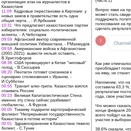
(часть 2)
организации атак на журналистов в
Казахстане
Вопрос явки на п
11:09
Кадровые перестановки в Киргизии: у
может стать свиде
новых замов в правительстве есть одна
поддержать полит
общая черта.., - И.Арбышев
голосования на пр
10:31
Что предлагают казахстанские партии
сделать результа
избирателям: социально-политические
аспекты, - А.Чеботарев
09:59
Афганский вектор современной
внешней политики Узбекистана, - Р.Махмудов
09:58
Американские войска в Афганистане
(2001-2021): вывести нельзя оставить, -
В.Христофоров
08:38
США провоцируют в Китае "чиповый"
Как уже отмечалос
голод, - В.Скосырев
преобладает позиц
08:20
Пентагон готовит союзников к
на явку, не стане
сценарию столкновения с Ираном, -
И.Субботин
Напомним, что на
00:55
Транзит алко-трипа. Казахстан взялся
составила 63,3 %,
спаивать Россию
результатам пост
00:23
Великая Капиталистическая Стена:
года, свое участи
именно эту стену сейчас разбивают
глобалисты, - А.Фурсов
Что можно сказать
00:05
Токаеву подарили картографический
конце февраля 202
фолиант "Непрерывная государственность
всего пойдут на в
Казахстана в потоке истории"
участие в выборах
00:01
Здравоохранение в Казахстане тяжело
болеет, - С.Туник
38,6% сказали, чт