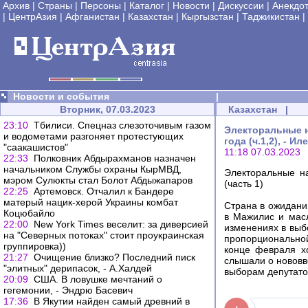
Архив
|
Страны
|
Персоны
|
Каталог
|
Новости
|
Дискуссии
|
Анекдо
|
ЦентрАзия
|
Афганистан
|
Казахстан
|
Кыргызстан
|
Таджикистан
|
Новости и события
|
Вторник, 07.03.2023
Казахстан
|
23:10
Тбилиси. Спецназ слезоточивым газом
Электоральные н
и водометами разгоняет протестующих
года (ч.1,2), - И
"саакашистов"
11:18 07.03.2023
22:33
Полковник Абдырахманов назначен
начальником Службы охраны КырМВД,
Электоральные н
мэром Сулюкты стал Болот Абдыжапаров
(часть 1)
22:25
Артемовск. Отчалил к Бандере
матерый нацик-херой Украины комбат
Страна в ожидани
Коцюбайло
в Мажилис и мас
22:00
New York Times веселит: за диверсией
изменениях в выбо
на "Северных потоках" стоит проукраинская
пропорционально
группировка))
конце февраля х
21:27
Очищение близко? Последний писк
слышали о нововве
"элитных" дерипасок, - А.Халдей
выборам депутато
20:09
США. В ловушке мечтаний о
гегемонии, - Эндрю Басевич
17:36
В Якутии найден самый древний в