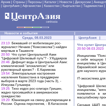
Архив
|
Страны
|
Персоны
|
Каталог
|
Новости
|
Дискуссии
|
Анекдо
|
ЦентрАзия
|
Афганистан
|
Казахстан
|
Кыргызстан
|
Таджикистан
|
Новости и события
|
Среда, 08.03.2023
ЦентрАзия
|
23:13
Бежавший от мобилизации рос-
Что сулит Центр
журналист Нечаев ("Комсомолка") найден
20:50 08.03.2023
мертвым в Ташкенте
20:50
Что сулит Центральной Азии
Инициатива "Пояса
"Цифровой Шелковый путь"? - У.Кудаяров
в себя мощную I
20:46
Дефицит воды в Центральной Азии:
инициативы в Цен
климатический "апокалипсис" или
Евразийской экон
рукотворный кризис? - Е.Каримова
для научного журн
19:54
Электоральные настроения
населения Казахстана в преддверии
IT-экосистема для
выборов в марте 2023 года (часть 3), -
Илеуова Гульмира
"Цифровой Шелко
19:25
Тихо издох рос-олигарх Гришин,
инициативы, "мяг
жадно просившийся в американское
появляется в ки
гражданство
масштабному прое
19:20
Юанизация на смену долларизации в
России. Оценка перспектив, - В.Катасонов
Сегодня ЦШП пре