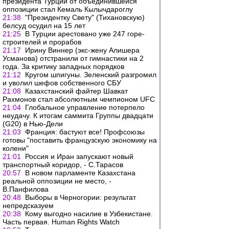
президента Турции от объединившейся
оппозиции стал Кемаль Кылычдароглу
21:38
"Президентку Свету" (Тихановскую)
белсуд осудил на 15 лет
21:25
В Турции арестовано уже 247 горе-
строителей и прорабов
21:17
Ирину Виннер (экс-жену Алишера
Усманова) отстранили от гимнастики на 2
года. За критику западных порядков
21:12
Кругом шпигуны. Зеленский разгромил
и уволил шефов собственного СБУ
21:08
Казахстанский файтер Шавкат
Рахмонов стал абсолютным чемпионом UFC
21:04
Глобальное управление потерпело
неудачу. К итогам саммита Группы двадцати
(G20) в Нью-Дели
21:03
Франция: бастуют все! Профсоюзы
готовы "поставить французскую экономику на
колени"
21:01
Россия и Иран запускают новый
транспортный коридор, - С.Тарасов
20:57
В новом парламенте Казахстана
реальной оппозиции не место, -
В.Панфилова
20:48
Выборы в Черногории: результат
непредсказуем
20:38
Кому выгодно насилие в Узбекистане.
Часть первая. Human Rights Watch