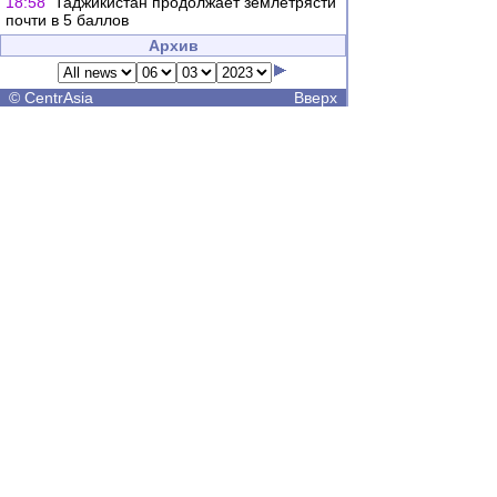
18:58
Таджикистан продолжает землетрясти
почти в 5 баллов
Архив
©
CentrAsia
Вверх