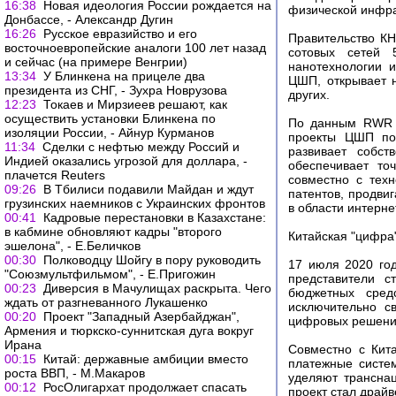
16:38
Новая идеология России рождается на
физической инфра
Донбассе, - Александр Дугин
16:26
Русское евразийство и его
Правительство КН
восточноевропейские аналоги 100 лет назад
сотовых сетей 5
и сейчас (на примере Венгрии)
нанотехнологии 
13:34
У Блинкена на прицеле два
ЦШП, открывает н
президента из СНГ, - Зухра Новрузова
других.
12:23
Токаев и Мирзиеев решают, как
осуществить установки Блинкена по
По данным RWR A
изоляции России, - Айнур Курманов
проекты ЦШП по 
11:34
Сделки с нефтью между Россий и
развивает собст
Индией оказались угрозой для доллара, -
обеспечивает точ
плачется Reuters
совместно с тех
09:26
В Тбилиси подавили Майдан и ждут
патентов, продви
грузинских наемников с Украинских фронтов
в области интерне
00:41
Кадровые перестановки в Казахстане:
в кабмине обновляют кадры "второго
Китайская "цифра
эшелона", - Е.Беличков
00:30
Полководцу Шойгу в пору руководить
17 июля 2020 год
"Союзмультфильмом", - Е.Пригожин
представители с
00:23
Диверсия в Мачулищах раскрыта. Чего
бюджетных сред
ждать от разгневанного Лукашенко
исключительно с
00:20
Проект "Западный Азербайджан",
цифровых решени
Армения и тюркско-суннитская дуга вокруг
Ирана
Совместно с Кит
00:15
Китай: державные амбиции вместо
платежные систе
роста ВВП, - М.Макаров
уделяют транснац
00:12
РосОлигархат продолжает спасать
проект стал драй