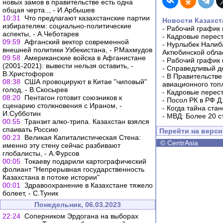
новых замов в правительстве есть одна
общая черта.., - И.Арбышев
10:31
Что предлагают казахстанские партии
Новости Казахст
избирателям: социально-политические
-
Рабочий график 
аспекты, - А.Чеботарев
-
Кадровые перес
09:59
Афганский вектор современной
-
Нурлыбек Налиб
внешней политики Узбекистана, - Р.Махмудов
Актюбинской обла
09:58
Американские войска в Афганистане
-
Рабочий график 
(2001-2021): вывести нельзя оставить, -
-
Справедливый до
В.Христофоров
-
В Правительстве
08:38
США провоцируют в Китае "чиповый"
авиационного топ
голод, - В.Скосырев
-
Кадровые перес
08:20
Пентагон готовит союзников к
-
Посол РК в РФ Д
сценарию столкновения с Ираном, -
-
Когда тайна ста
И.Субботин
-
МВД: Более 20 с
00:55
Транзит алко-трипа. Казахстан взялся
спаивать Россию
Перейти на верс
00:23
Великая Капиталистическая Стена:
©
CentrAsia
именно эту стену сейчас разбивают
глобалисты, - А.Фурсов
00:05
Токаеву подарили картографический
фолиант "Непрерывная государственность
Казахстана в потоке истории"
00:01
Здравоохранение в Казахстане тяжело
болеет, - С.Туник
Понедельник, 06.03.2023
22:24
Соперником Эрдогана на выборах