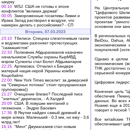
шкурку
00:10
WSJ: США не готовы к эпохе
На Центральную
конфликтов "великих держав"
"Цифрового Шелко
00:05
Замороженные госактивы Ливии и
проектов развива
Ирака Запад растворил в воздухе, что
проектам "умного
намерен делать с российскими? - СП
основном они зан
Вторник, 07.03.2023
В региональных п
23:10
Тбилиси. Спецназ слезоточивым газом
BeiDou, Dahua, A
и водометами разгоняет протестующих
экономическими 
"саакашистов"
покупателей (хотя
22:33
Полковник Абдырахманов назначен
начальником Службы охраны КырМВД,
Однако в целом 
мэром Сулюкты стал Болот Абдыжапаров
экономические (в
22:25
Артемовск. Отчалил к Бандере
ТНК достаточно с
матерый нацик-херой Украины комбат
серьезной конкур
Коцюбайло
22:00
New York Times веселит: за диверсией
Цифровое лидерст
на "Северных потоках" стоит проукраинская
группировка))
Конечная цель "Ц
21:27
Очищение близко? Последний писк
обеспечив Пекин
"элитных" дерипасок, - А.Халдей
данных. Во всех 
20:09
США. В ловушке мечтаний о
Huawei еще в 2017
гегемонии, - Эндрю Басевич
говорит о тесной 
17:36
В Якутии найден самый древний в
мире алмаз. Маленький - 0,3 мм, но ему - 3,6
Все китайские Т
млрд лет!
обеспечивают циф
16:16
"Мент" Джумагазиев стал новым