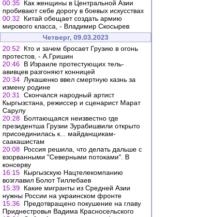
00:35
Как женщины в Центральной Азии
пробивают себе дорогу в боевых искусствах
00:32
Китай обещает создать армию
мирового класса, - Владимир Скосырев
Четверг, 09.03.2023
20:52
Кто и зачем бросает Грузию в огонь
протестов, - А.Гришин
20:46
В Израиле протестующих тель-
авивцев разгоняют конницей
20:34
Лукашенко ввел смертную казнь за
измену родине
20:31
Скончался народный артист
Кыргызстана, режиссер и сценарист Марат
Сарулу
20:28
Болтающаяся неизвестно где
президентша Грузии Зурабишвили открыто
присоединилась к... майданщикам-
саакашистам
20:08
Россия решила, что делать дальше с
взорванными "Северными потоками". В
консерву
16:15
Кыргызскую Нацтелекомпанию
возглавил Болот Тиллебаев
15:39
Какие мигранты из Средней Азии
нужны России на украинском фронте
15:36
Предотвращено покушение на главу
Приднестровья Вадима Красносельского