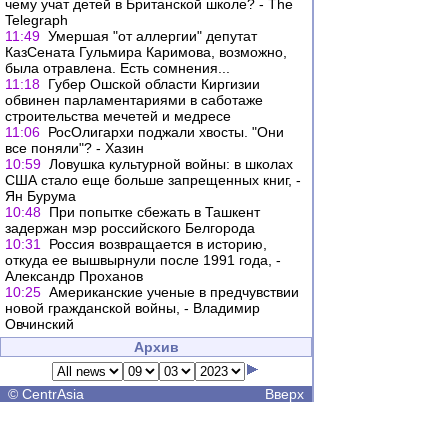
чему учат детей в Британской школе? - The
Telegraph
11:49
Умершая "от аллергии" депутат
КазСената Гульмира Каримова, возможно,
была отравлена. Есть сомнения...
11:18
Губер Ошской области Киргизии
обвинен парламентариями в саботаже
строительства мечетей и медресе
11:06
РосОлигархи поджали хвосты. "Они
все поняли"? - Хазин
10:59
Ловушка культурной войны: в школах
США стало еще больше запрещенных книг, -
Ян Бурума
10:48
При попытке сбежать в Ташкент
задержан мэр российского Белгорода
10:31
Россия возвращается в историю,
откуда ее вышвырнули после 1991 года, -
Александр Проханов
10:25
Американские ученые в предчувствии
новой гражданской войны, - Владимир
Овчинский
Архив
©
CentrAsia
Вверх