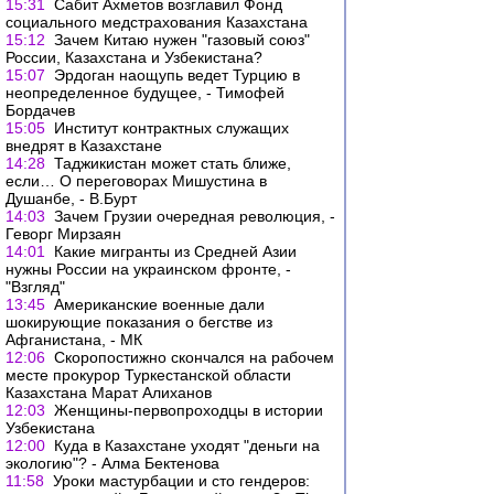
15:31
Сабит Ахметов возглавил Фонд
социального медстрахования Казахстана
15:12
Зачем Китаю нужен "газовый союз"
России, Казахстана и Узбекистана?
15:07
Эрдоган наощупь ведет Турцию в
неопределенное будущее, - Тимофей
Бордачев
15:05
Институт контрактных служащих
внедрят в Казахстане
14:28
Таджикистан может стать ближе,
если… О переговорах Мишустина в
Душанбе, - В.Бурт
14:03
Зачем Грузии очередная революция, -
Геворг Мирзаян
14:01
Какие мигранты из Средней Азии
нужны России на украинском фронте, -
"Взгляд"
13:45
Американские военные дали
шокирующие показания о бегстве из
Афганистана, - МК
12:06
Скоропостижно скончался на рабочем
месте прокурор Туркестанской области
Казахстана Марат Алиханов
12:03
Женщины-первопроходцы в истории
Узбекистана
12:00
Куда в Казахстане уходят "деньги на
экологию"? - Алма Бектенова
11:58
Уроки мастурбации и сто гендеров: