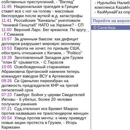
собственных преступлений, - "Взгляд"
-
Нурлыбек Налиб
11:46
Национальная трагедия в Греции
комплекса Kazakhs
ставит все с ног на голову - массовые
-
КазМунайГаз опр
беспорядки после жуткой ж.д. катастрофы
11:41
Российские "Кинжалы" уничтожили
Перейти на верс
"теневой Генштаб" НАТО на Украине? - СП
©
CentrAsia
11:00
Верхний Ларс. Бег креаклов. По кругу..,
- Г.Симаков
10:57
За длинным баксом: как дефицит
долларов разрушает мировую экономику
10:53
Европа не хочет, по призыву США,
обострять отношения с Китаем, - "Politico"
10:39
Заготовленный Западом для Грузии
"план Б" срывается, - С.Тарасов
10:05
Освобожденный стараниями
Абрамовича британский наемник теперь
командует взводом ВСУ в Артемовске
09:26
Си Цзиньпин переизбран на
должность председателя КНР на третий
пятилетний срок
07:23
Гамбург. Бойня у церкви Свидетелей
Иеговы - 6 убитых, более 20 человек
получили ранения
07:21
Суд отклонил иск Брижит Макрон
против назвавших ее трансгендером женщин
00:54
Улица против мечты: к чему приведут
новые акции протеста в Грузии, - Игорь
Кармазин