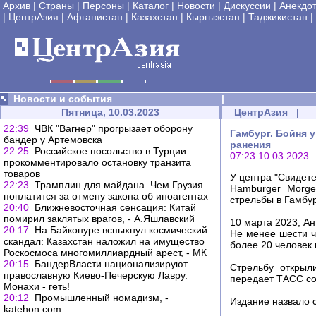
Архив
|
Страны
|
Персоны
|
Каталог
|
Новости
|
Дискуссии
|
Анекдо
|
ЦентрАзия
|
Афганистан
|
Казахстан
|
Кыргызстан
|
Таджикистан
|
Новости и события
|
Пятница, 10.03.2023
ЦентрАзия
|
22:39
ЧВК "Вагнер" прогрызает оборону
Гамбург. Бойня 
бандер у Артемовска
ранения
22:25
Российское посольство в Турции
07:23 10.03.2023
прокомментировало остановку транзита
товаров
У центра "Свидет
22:23
Трамплин для майдана. Чем Грузия
Hamburger Morge
поплатится за отмену закона об иноагентах
стрельбы в Гамбу
20:40
Ближневосточная сенсация: Китай
помирил заклятых врагов, - А.Яшлавский
10 марта 2023, А
20:17
На Байконуре вспыхнул космический
Не менее шести ч
скандал: Казахстан наложил на имущество
более 20 человек
Роскосмоса многомиллиардный арест, - МК
20:15
БандерВласти национализируют
Стрельбу открыл
православную Киево-Печерскую Лавру.
передает ТАСС со
Монахи - геть!
20:12
Промышленный номадизм, -
Издание назвало 
katehon.com