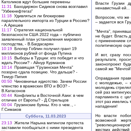
Католиков ждут большие перемены
Власти Грузии 
11:31
Баходиржон Сидиков снова возглавил
ненавистный ей...
"Узбекнефтегаз"
11:18
Удивляться ли блокировке
Вопросом, что же 
параллельного импорта из Турции в Россию?
– задается вся Гру
- А.Арешев
11:17
Стратегия национальной
"Мечта", принявша
безопасности США 2022 года – публично
не будет. Власть 
заявленный план установления мирового
с применением сл
господства, - В.Багдасарян
политическую оцен
10:19
Блогер Гоблин получил грант 19
миллионов рублей от фонда Путина
И вот, сразу пос
10:15
Выборы в Турции: кто победит и что
результате, прос
ждать России? - Айнур Курманов
законопроект буд
10:14
Правящая "Грузинская Мечта"
самой же "Мечтой"
позорно сдала позицию. Что дальше? -
Темур Пипия
Оправдания правя
00:50
Чиновничье идиотство. Зачем России
с молодежью, – н
членство в вражеских ВТО и ВОЗ? -
молодежь стрелял
В.Катасонов
сей раз митингую
00:44
Конфликты в Восточной Азии: в чем
парламента с цел
отличие от Европы? - Д.Стрельцов
этот раз имелись 
00:04
Грузинские буяны. Кто о чем.., -
нападения!
Г.Симаков
Но власти побо
Суббота, 11.03.2023
возможной жерт
23:13
Жители Нарына митингом протеста
"революционеров"
заставили пообщаться с ними президента
жестких действий