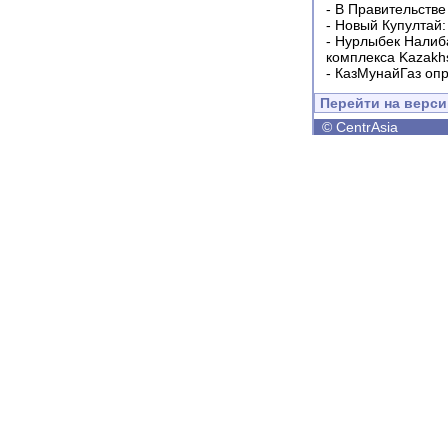
-
В Правительстве
-
Новый Купултай:
-
Нурлыбек Налиб
комплекса Kazakhs
-
КазМунайГаз опр
Перейти на верс
©
CentrAsia