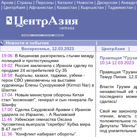
Архив
|
Страны
|
Персоны
|
Каталог
|
Новости
|
Дискуссии
|
Анекдо
|
ЦентрАзия
|
Афганистан
|
Казахстан
|
Кыргызстан
|
Таджикистан
|
Новости и события
|
Воскресенье, 12.03.2023
ЦентрАзия
|
19:06
В Кишиневе разгорелись стычки между
Правящая "Грузи
полицией и протестующими
10:14 12.03.2023
19:02
Россия заключила с Ираном сделку по
продаже 24 истребителей Су-35
Правящая "Грузин
18:58
Кыргызы, казахи, таджики, узбеки -
Темур Пипия. 12.
герои СВО увековечены на выставке
художницы Елены Сухоруковой (Kirmizi Nar) в
Власти Грузии 
Шахтах
ненавистный ей з
17:04
Новым министром обороны Китая
последнего моме
стал "космонавт", генерал и сын генерала Ли
сдалась!
Шанфу
17:00
Сделка Саудовской Аравии с Ираном
Свой же законопр
ударила по Израилю, - А.Яшлавский
чтении, власть 
11:46
Узбекская гимнастка Оксана
положительное го
Чусовитина выиграла "серебро" Кубка мира.
Депутаты "Мечты"
В 47 лет!!!
под унизительные
11:36
"Конфликт набирает обороты".