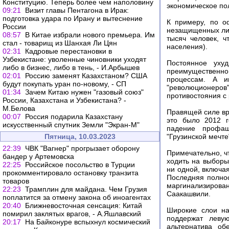
Конституцию. Теперь более чем наполовину
экономическое по
09:21
Визит главы Пентагона в Ирак:
подготовка удара по Ирану и вытеснение
К примеру, по о
России
незащищенных лиц
08:57
В Китае избрали нового премьера. Им
тысяч человек, 
стал - товарищ из Шанхая Ли Цян
населения).
02:31
Кадровые перестановки в
Узбекистане: уволенные чиновники уходят
Постоянное уху
либо в бизнес, либо в тень, - И.Арбышев
преимущественн
02:01
Россию заменят Казахстаном? США
процессам. А и
будут покупать уран по-новому, - СП
"революционеров
01:34
Зачем Китаю нужен "газовый союз"
противостояния с 
России, Казахстана и Узбекистана? -
М.Белова
Правящей силе вря
00:07
Россия подарила Казахстану
это было 2012 г
искусственный спутник Земли "Экран-М"
падение профаш
Пятница, 10.03.2023
"Грузинской мечте
22:39
ЧВК "Вагнер" прогрызает оборону
Примечательно, ч
бандер у Артемовска
ходить на выборы
22:25
Российское посольство в Турции
ни одной, включа
прокомментировало остановку транзита
Последняя полно
товаров
маргинализирова
22:23
Трамплин для майдана. Чем Грузия
Саакашвили.
поплатится за отмену закона об иноагентах
20:40
Ближневосточная сенсация: Китай
Широкие слои на
помирил заклятых врагов, - А.Яшлавский
поддержат левую
20:17
На Байконуре вспыхнул космический
альтернатива о