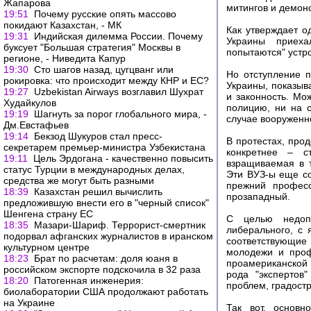
Жапарова
митингов и демон
19:51
Почему русские опять массово
покидают Казахстан, - МК
Как утверждает о
19:31
Индийская дилемма России. Почему
Украины приеха
буксует "Большая стратегия" Москвы в
попытаются" устро
регионе, - Ниведита Капур
19:30
Сто шагов назад, цугцванг или
Но отступление п
рокировка: что происходит между КНР и ЕС?
Украины, показыв
19:27
Uzbekistan Airways возглавил Шухрат
и законность. Мо
Худайкулов
полицию, ни на 
19:19
Шагнуть за порог глобального мира, -
случае вооруженн
Дм.Евстафьев
19:14
Бекзод Шукуров стал пресс-
В протестах, про
секретарем премьер-министра Узбекистана
конкретнее – ст
19:11
Цель Эрдогана - качественно повысить
взращиваемая в 
статус Турции в международных делах,
Эти ВУЗ-ы еще с
средства же могут быть разными
прежний професс
18:39
Казахстан решил вычислить
прозападный.
предложившую внести его в "черный список"
Шенгена страну ЕС
С целью недопу
18:35
Мазари-Шариф. Террорист-смертник
либерального, с
подорвал афганских журналистов в иранском
соответствующи
культурном центре
молодежи и проф
18:23
Брат по расчетам: доля юаня в
проамериканской
российском экспорте подскочила в 32 раза
рода "экспертов
18:20
Патогенная инженерия:
проблем, градостр
биолаборатории США продолжают работать
на Украине
Так вот, основн