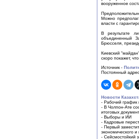
вооруженное сост
Предположительно
Можно предполаг
власти с гаранти
В результате ли
объединенный З
Брюсселя, презид
Киевский "майдан"
скоро покажет, чт
Источник -
Полит
Постоянный адрес
Новости Казахст
-
Рабочий график 
-
В Чолпон-Ате со
итоговых докумен
-
Выборы и ИИ
-
Кадровые перес
-
Первый заместит
экономического и
-
Сейсмостойкий з