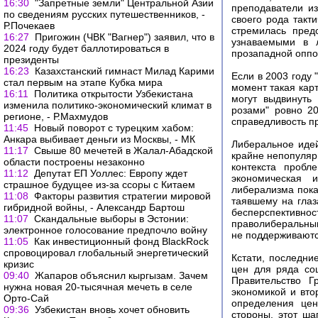
16:30
"Запретные земли" Центральной Азии
преподаватели и
по сведениям русских путешественников, -
своего рода такт
Р.Почекаев
стремилась пред
16:27
Пригожин (ЧВК "Вагнер") заявил, что в
узнаваемыми в л
2024 году будет баллотироваться в
прозападной оппо
президенты
16:23
Казахстанский гимнаст Милад Карими
Если в 2003 году
стал первым на этапе Кубка мира
момент такая кар
16:11
Политика открытости Узбекистана
могут выдвинуть
изменила политико-экономический климат в
розами" ровно 2
регионе, - Р.Махмудов
справедливость п
11:45
Новый поворот с турецким хабом:
Анкара выбивает деньги из Москвы, - МК
Либеральное идей
11:17
Свыше 80 мечетей в Жалал-Абадской
крайне непопуляр
области построены незаконно
контекста пробл
11:12
Депутат ЕП Уоллес: Европу ждет
экономическая и
страшное будущее из-за ссоры с Китаем
либерализма пока
11:08
Факторы развития стратегии мировой
таявшему на глаз
гибридной войны, - Александр Бартош
бесперспективно
11:07
Скандальные выборы в Эстонии:
праволиберальным
электронное голосование предпочло войну
не поддерживаютс
11:05
Как инвестиционный фонд BlackRock
спровоцировал глобальный энергетический
Кстати, последни
кризис
цен для ряда соц
09:40
Жапаров объяснил кыргызам. Зачем
Правительство 
нужна новая 20-тысячная мечеть в селе
экономикой и вто
Орто-Сай
определения цен
09:36
Узбекистан вновь хочет обновить
стороны, этот ша