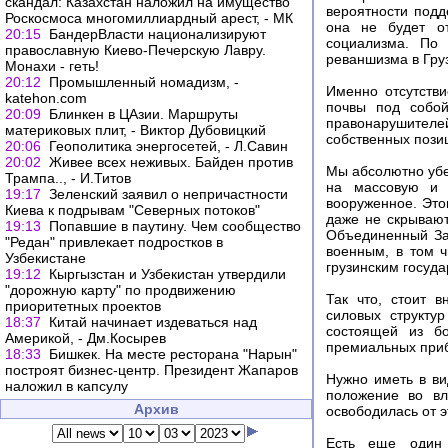
скандал: Казахстан наложил на имущество
вероятности подд
Роскосмоса многомиллиардный арест, - МК
она не будет от
20:15
БандерВласти национализируют
социализма. По 
православную Киево-Печерскую Лавру.
реваншизма в Гру
Монахи - геть!
20:12
Промышленный номадизм, -
Именно отсутств
katehon.com
почвы под собой
20:09
Блинкен в ЦАзии. Маршруты
правонарушителей
материковых плит, - Виктор Дубовицкий
собственных пози
20:06
Геополитика энергосетей, - Л.Савин
20:02
Живее всех неживых. Байден против
Мы абсолютно убе
Трампа.., - И.Титов
на массовую и 
19:17
Зеленский заявил о непричастности
вооруженное. Это
Киева к подрывам "Северных потоков"
даже не скрывают
19:13
Попавшие в паутину. Чем сообщество
Объединенный За
"Редан" привлекает подростков в
военным, в том 
Узбекистане
грузинским госуда
19:12
Кыргызстан и Узбекистан утвердили
"дорожную карту" по продвижению
Так что, стоит 
приоритетных проектов
силовых структу
18:37
Китай начинает издеваться над
состоящей из б
Америкой, - Дм.Косырев
премиальных приб
18:33
Бишкек. На месте ресторана "Нарын"
построят бизнес-центр. Президент Жапаров
Нужно иметь в ви
наложил в капсулу
положение во вл
Архив
освободилась от э
Есть еще один 