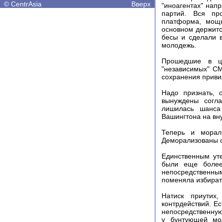
©
CentrAsia
Вверх
"иноагентах" нап
партий. Вся пр
платформа, мощ
основном держитс
бесы и сделали 
молодежь.
Прошедшие в це
"независимых" С
сохранения приви
Надо признать, 
вынуждены согла
лишилась шанса 
Вашингтона на вн
Теперь и морал
Деморализованы с
Единственным уте
были еще более
непосредственны
поменяла избират
Натиск приутих
контрдействий. Ес
непосредственную
у бунтующей мо