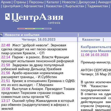
Архив
|
Страны
|
Персоны
|
Каталог
|
Новости
|
Дискуссии
|
Анекдо
|
ЦентрАзия
|
Афганистан
|
Казахстан
|
Кыргызстан
|
Таджикистан
|
Новости и события
|
Четверг, 16.03.2023
Казахстан
|
22:48
Жест "доброй неволи". Зерновая
КазПравительств
сделка сводит на нет песко-захаровские
олигарха Машкев
пиар-усилия Кремля, - СП
11:08 16.03.2023
22:14
Париж - в разнос. Власти Франции
проходят испытания пенсионной реформой
Премьер-министр,
21:58
Задержан за драку популярный
узбекский вайнер Дильшод Уразбаев
АНТОН СЕРГИЕН
21:56
Арабо-иранская нормализация
Четверг, 16 Мар 2
расширяет границы, - И.Субботин
21:51
Кризис в отношениях Еревана с ОДКБ:
В целях исключе
кто из кого выходит, - Г.Мирзаян
"НК "Казахстан
15:06
Выступая в Анкаре. Президент Токаев
посредническими
предложил Тюркским странам создать
В ответах на оди
совместные силы органов ЧС
энергетической 
13:17
Ошский губер Жамалдинов в который
действующее зак
раз обвинен (кырдепутатами) в аферах с
отрасли (переход
землей
единый закупщик)