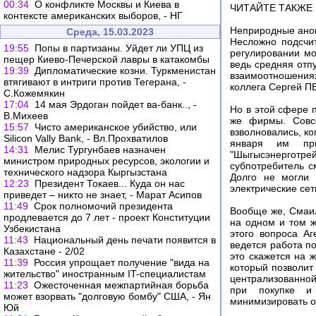
00:34
О конфликте Москвы и Киева в
ЧИТАЙТЕ ТАКЖЕ
контексте американских выборов, - НГ
Неприродные аном
Среда, 15.03.2023
Несложно подсчи
19:55
Попы в партизаны. Уйдет ли УПЦ из
регулировании мо
пещер Киево-Печерской лавры в катакомбы
ведь средняя отпу
19:39
Дипломатические козни. Туркменистан
взаимоотношения
втягивают в интриги против Тегерана, -
коллега Сергей П
С.Кожемякин
17:04
14 мая Эрдоган пойдет ва-банк.., -
Но в этой сфере 
В.Михеев
же фирмы. Совсе
15:57
Чисто американское убийство, или
взволновались, ко
Silicon Vally Bank, - Вл.Прохватилов
января им пр
14:31
Мелис Тургунбаев назначен
"Шыгысэнерготрей
министром природных ресурсов, экологии и
субпотребитель с
технического надзора Кыргызстана
Долго не могли 
12:23
Президент Токаев... Куда он нас
электрические се
приведет – никто не знает, - Марат Асипов
11:49
Срок полномочий президента
Вообще же, Смаил
продлевается до 7 лет - проект Конституции
на одном и том 
Узбекистана
этого вопроса А
11:43
Национальный день печати появится в
ведется работа п
Казахстане - 2/02
это скажется на 
11:39
Россия упрощает получение "вида на
который позволит
жительство" иностранным IT-специалистам
централизованной
11:23
Ожесточенная межпартийная борьба
при покупке и 
может взорвать "долговую бомбу" США, - Ян
минимизировать от
Юй