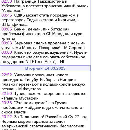
02:53
На границе Таджикистана и
Узбекистана построят трансграничный рынок
"Андархон"
00:45
ОДКБ может стать посредником в
переговорах Таджикистана и Киргизии, -
В.Панфилова
00:05
Банки, деньги, пик битка: как
проблемы финсектора США подняли курс
крипты
00:03
Зерновая сделка продлена с новыми
уступками Москвы. Позорники! - М.Сергеев
00:00
Кипой их разум возмущенный. Иудеи-
педерасты пытаются основать собственное
государство "ЛГБТель-Авив", - НГ
Вторник, 14.03.2023
22:52
Учечукву проклинает нового
президента Тинубу. Выборы в Нигерии
плавно перетекают в исламо-христианскую
резню, - М.Фаустова.
22:50
Тунис, похоже, скоро опять взорвется,
- Равиль Мустафин
20:33
"Это неминуемо" – в Грузии
пообещали майданить до окончательного
сноса власти
20:22
За Талалихина! Российский Су-27 над
Черным морем тараном завалил
американский стратегический беспилотник