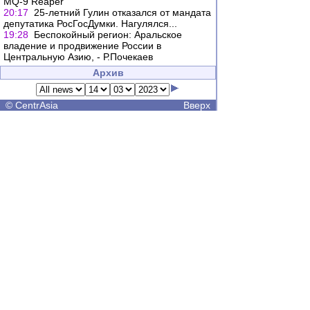
MQ-9 Reaper
20:17
25-летний Гулин отказался от мандата
депутатика РосГосДумки. Нагулялся...
19:28
Беспокойный регион: Аральское
владение и продвижение России в
Центральную Азию, - Р.Почекаев
Архив
©
CentrAsia
Вверх