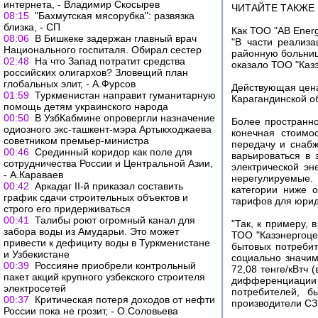
интернета, - Владимир Скосырев
ЧИТАЙТЕ ТАКЖЕ
08:15
"Бахмутская мясорубка": развязка
близка, - СП
Как ТОО "AB Ener
08:06
В Бишкеке задержан главный врач
"В части реализа
Национального госпиталя. Обирал сестер
районную больниц
02:48
На что Запад потратит средства
оказало ТОО "Казэ
российских олигархов? Зловещий план
глобальных элит, - А.Фурсов
Действующая цена
01:59
Туркменистан направит гуманитарную
Карагандинской об
помощь детям украинского народа
00:50
В УзбКабмине опровергли назначение
Более пространн
одиозного экс-ташкент-мэра Артыкходжаева
конечная стоимо
советником премьер-министра
передачу и снаб
00:46
Срединный коридор как поле для
варьироваться в 
сотрудничества России и Центральной Азии,
электрической эн
- А.Караваев
нерегулируемые.
00:42
Аркадаг II-й приказал составить
категории ниже 
график сдачи строительных объектов и
тарифов для юрид
строго его придерживаться
00:41
Талибы роют огромный канал для
"Так, к примеру,
забора воды из Амударьи. Это может
ТОО "Казэнергоце
привести к дефициту воды в Туркменистане
бытовых потребите
и Узбекистане
социально значим
00:39
Россияне приобрели контрольный
72,08 тенге/кВтч
пакет акций крупного узбекского строителя
дифференциаци
электросетей
потребителей, б
00:37
Критическая потеря доходов от нефти
производители СЗП
России пока не грозит, - О.Соловьева