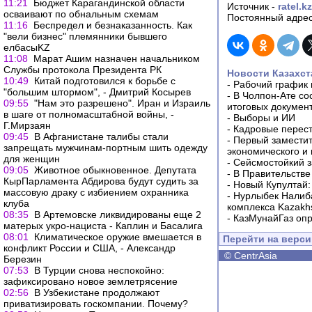
11:21
Бюджет Карагандинской области
Источник -
ratel.kz
осваивают по обнальным схемам
Постоянный адрес
11:16
Беспредел и безнаказанность. Как
"вели бизнес" племянники бывшего
елбасыKZ
11:08
Марат Ашим назначен начальником
Службы протокола Президента РК
Новости Казахст
10:49
Китай подготовился к борьбе с
-
Рабочий график 
"большим штормом", - Дмитрий Косырев
-
В Чолпон-Ате со
09:55
"Нам это разрешено". Иран и Израиль
итоговых докумен
в шаге от полномасштабной войны, -
-
Выборы и ИИ
Г.Мирзаян
-
Кадровые перес
09:45
В Афганистане талибы стали
-
Первый заместит
запрещать мужчинам-портным шить одежду
экономического и
для женщин
-
Сейсмостойкий з
09:05
Животное обыкновенное. Депутата
-
В Правительстве
КырПарламента Абдирова будут судить за
-
Новый Купултай:
массовую драку с избиением охранника
-
Нурлыбек Налиб
клуба
комплекса Kazakhs
08:35
В Артемовске ликвидированы еще 2
-
КазМунайГаз опр
матерых укро-нациста - Каплин и Басалига
08:01
Климатическое оружие вмешается в
Перейти на верс
конфликт России и США, - Александр
©
CentrAsia
Березин
07:53
В Турции снова неспокойно:
зафиксировано новое землетрясение
02:56
В Узбекистане продолжают
приватизировать госкомпании. Почему?