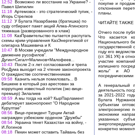
12:52
Возможно ли восстание на Украине? -
покупке и продаж
Павел Шипилин
отклонения перет
11:18
Артемовск - это стратегический тупик, -
планы.
Игорь Стрелков
11:12
У Булата Назарбаева (братишка) по
ЧИТАЙТЕ ТАКЖЕ
суду отбирают пакет акций Алма-Атинского
тяжмаша (разворованного в хлам)
Отчего после публ
11:08
КазПравительство пытается распутать
Что касается к
схемы крим-управления КазЭнергетикой от
Национального бю
олигарха Машкевича и К
государственной 
10:47
В Москве учредили "Международное
году его ведомст
движение русофилов".
(ст. 361 УК) в от
Дугин+Сигал+Малинов+Малофеев...
участие компани
10:43
После 2-х лет согласований и трепа
излишнего посред
РосДума выходит на 2 чтение законопроекта
жолы" и АО "К
О гражданстве соотечественникам
посредническими 
09:58
Казнить нельзя помиловать... В
Бишкеке в который раз арестован за
А генеральный 
коррупцию известный политик (экс-вице-
деятельность пос
премьер) Зилалиев
за 2021-2022 год
08:59
А мы тогда на кой? КырПарламент
Булата Нуржано
дебатирует законопроект "О Народном
субъектам опто
Курултае"
электроэнергию п
08:56
Вице-президент Турции Актай
экономики напра
награжден узбекским орденом "Дружбы"
указанных субъ
08:54
Украина тянет Казахстан на войну, -
энергопередающи
И.Логинов
конкретно моменто
08:18
Пекин может оставить Тайвань без