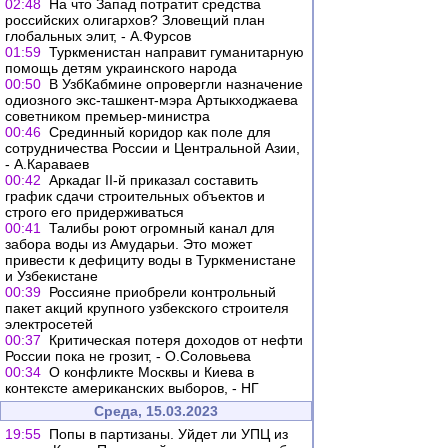
02:48
На что Запад потратит средства
российских олигархов? Зловещий план
глобальных элит, - А.Фурсов
01:59
Туркменистан направит гуманитарную
помощь детям украинского народа
00:50
В УзбКабмине опровергли назначение
одиозного экс-ташкент-мэра Артыкходжаева
советником премьер-министра
00:46
Срединный коридор как поле для
сотрудничества России и Центральной Азии,
- А.Караваев
00:42
Аркадаг II-й приказал составить
график сдачи строительных объектов и
строго его придерживаться
00:41
Талибы роют огромный канал для
забора воды из Амударьи. Это может
привести к дефициту воды в Туркменистане
и Узбекистане
00:39
Россияне приобрели контрольный
пакет акций крупного узбекского строителя
электросетей
00:37
Критическая потеря доходов от нефти
России пока не грозит, - О.Соловьева
00:34
О конфликте Москвы и Киева в
контексте американских выборов, - НГ
Среда, 15.03.2023
19:55
Попы в партизаны. Уйдет ли УПЦ из