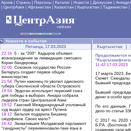
Архив
|
Страны
|
Персоны
|
Каталог
|
Новости
|
Дискуссии
|
Анекдо
|
ЦентрАзия
|
Афганистан
|
Казахстан
|
Кыргызстан
|
Таджикистан
|
Новости и события
|
Пятница, 17.03.2023
Кыргызстан
|
22:16
5 - за "200". Кадыров объявил
Продолжаются пе
вознаграждение за ликвидацию сжегшего
"Кыргызнефтега
Коран бандеровца
11:42 17.03.2023
22:00
Союзное государство Россия-
Беларусь создает первое общее
17 марта 2023, Б
министерство
Сюжет: Скандалы 
21:54
Путин наконец-то уволил одиозного
Бывший председат
губера Смоленской области Островского
19:54
Эрдоган использует тюркский союз
Бывший председа
для победы в выборах. Анкара собрала
денег в особо кр
лидеров стран Центральной Азии
19:52
Гаагский Международный уголовный
По его данным, 
суд выдал ордер на арест Путина
дело по статье 33
18:12
Бельгия подарила Бишкеку
смурфиков. Своих мало?
С 2017 по 2020 
16:42
Захватившие Молдавский парламент
Б.Р.А. (Бостонов
"сандунисты" переименовали-таки язык в
созданию сети а