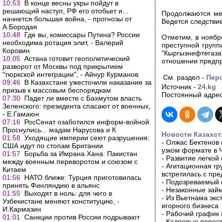
10:53
В конце весны укры пойдут в
решающий наступ, РФ его отобьет и...
Продолжаются ме
начнется большая война, - прогнозы от
Ведется следствие
А.Бородая
10:48
Где вы, комиссары Путина? России
Отметим, в ноябр
необходима ротация элит, - Валерий
преступной групп
Коровин
"Кыргызнефтега
10:05
Астана готовит геополитический
отношении предп
разворот от Москвы под прикрытием
"тюркской интеграции", - Айнур Курманов
См. раздел -
Пер
09:46
В Казахстане ужесточили наказание за
Источник -
24.kg
призыв к массовым беспорядкам
Постоянный адрес
07:30
Падет ли вместе с Бахмутом власть
Зеленского: президента спасают от военных,
- Е.Гамаюн
07:16
РосСенат озаботился информ-войной.
Проснулись... мадам Нарусова и К
Новости Казахст
01:58
Уходящие империи сеют разрушения:
-
Олжас Бектенов 
США идут по стопам Британии
узком формате в 
01:57
Борьба за Имрана Хана: Пакистан
-
Развитие легкой
между военным переворотом и союзом с
-
Агитационная гр
Китаем
встретилась с пр
01:56
НАТО ближе: Турция приготовилась
-
Подозреваемый в
принять Финляндию в альянс
-
Незаконные займ
01:55
Выходят в ноль: для чего в
-
Из Вьетнама экс
Узбекистане меняют конституцию, -
игорного бизнеса
И.Кармазин
-
Рабочий график 
01:01
Санкции против России подрывают
-
Кадровые перес