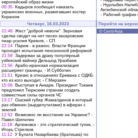
европейский образ жизни
-
Нурлыбек Налиб
00:35
Кадыров пообещал наказать
Актюбинской обла
украинских военных, разжигавших костер
-
Рабочий график 
Кораном
Четверг, 16.03.2023
Перейти на верс
22:48
Жест "доброй неволи". Зерновая
©
CentrAsia
сделка сводит на нет песко-захаровские
пиар-усилия Кремля, - СП
22:14
Париж - в разнос. Власти Франции
проходят испытания пенсионной реформой
21:58
Задержан за драку популярный
узбекский вайнер Дильшод Уразбаев
21:56
Арабо-иранская нормализация
расширяет границы, - И.Субботин
21:51
Кризис в отношениях Еревана с ОДКБ:
кто из кого выходит, - Г.Мирзаян
15:06
Выступая в Анкаре. Президент Токаев
предложил Тюркским странам создать
совместные силы органов ЧС
13:17
Ошский губер Жамалдинов в который
раз обвинен (кырдепутатами) в аферах с
землей
12:52
Возможно ли восстание на Украине? -
Павел Шипилин
11:18
Артемовск - это стратегический тупик, -
Игорь Стрелков
11:12
У Булата Назарбаева (братишка) по