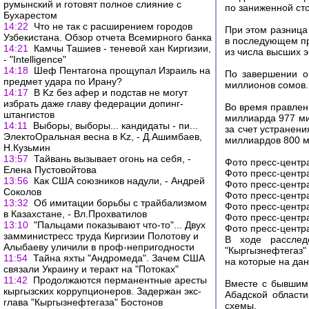
румынский и готовят полное слияние с
по заниженной ст
Бухарестом
14:22
Что не так с расширением городов
При этом разница
Узбекистана. Обзор отчета Всемирного банка
в последующем пр
14:21
Камчы Ташиев - теневой хан Киргизии,
из числа высших 
- "Intelligence"
14:18
Шеф Пентагона прощупал Израиль на
По завершении о
предмет удара по Ирану?
миллионов сомов.
14:17
В Kz без афер и подстав не могут
избрать даже главу федерации допинг-
Во время правлен
штангистов
миллиарда 977 ми
14:11
Выборы, выборы... кандидаты - пи...
за счет устранен
ЭлектоОральная весна в Kz, - Д.Ашимбаев,
миллиардов 800 м
Н.Кузьмин
13:57
Тайвань вызывает огонь на себя, -
Фото пресс-центр
Елена Пустовойтова
Фото пресс-центр
13:56
Как США союзников надули, - Андрей
Фото пресс-центр
Соколов
Фото пресс-центр
13:32
Об имитации борьбы с трайбализмом
Фото пресс-центр
в Казахстане, - Вл.Прохватилов
Фото пресс-центр
13:10
"Пальцами показывают что-то"... Двух
Фото пресс-центр
замминистресс труда Киргизии Полотову и
В ходе расслед
Алыбаеву уличили в проф-непригодности
"Кыргызнефтегаз"
11:54
Тайна яхты "Андромеда". Зачем США
на которые на да
связали Украину и теракт на "Потоках"
11:42
Продолжаются перманентные аресты
Вместе с бывшим
кыргызских коррупционеров. Задержан экс-
Абадской област
глава "Кыргызнефтегаза" Бостонов
схемы.