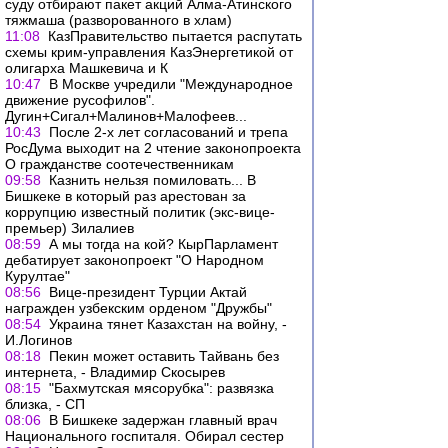
суду отбирают пакет акций Алма-Атинского
тяжмаша (разворованного в хлам)
11:08
КазПравительство пытается распутать
схемы крим-управления КазЭнергетикой от
олигарха Машкевича и К
10:47
В Москве учредили "Международное
движение русофилов".
Дугин+Сигал+Малинов+Малофеев...
10:43
После 2-х лет согласований и трепа
РосДума выходит на 2 чтение законопроекта
О гражданстве соотечественникам
09:58
Казнить нельзя помиловать... В
Бишкеке в который раз арестован за
коррупцию известный политик (экс-вице-
премьер) Зилалиев
08:59
А мы тогда на кой? КырПарламент
дебатирует законопроект "О Народном
Курултае"
08:56
Вице-президент Турции Актай
награжден узбекским орденом "Дружбы"
08:54
Украина тянет Казахстан на войну, -
И.Логинов
08:18
Пекин может оставить Тайвань без
интернета, - Владимир Скосырев
08:15
"Бахмутская мясорубка": развязка
близка, - СП
08:06
В Бишкеке задержан главный врач
Национального госпиталя. Обирал сестер