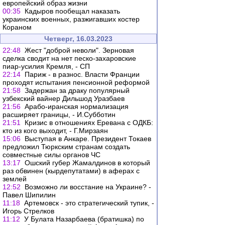
европейский образ жизни
00:35
Кадыров пообещал наказать
украинских военных, разжигавших костер
Кораном
Четверг, 16.03.2023
22:48
Жест "доброй неволи". Зерновая
сделка сводит на нет песко-захаровские
пиар-усилия Кремля, - СП
22:14
Париж - в разнос. Власти Франции
проходят испытания пенсионной реформой
21:58
Задержан за драку популярный
узбекский вайнер Дильшод Уразбаев
21:56
Арабо-иранская нормализация
расширяет границы, - И.Субботин
21:51
Кризис в отношениях Еревана с ОДКБ:
кто из кого выходит, - Г.Мирзаян
15:06
Выступая в Анкаре. Президент Токаев
предложил Тюркским странам создать
совместные силы органов ЧС
13:17
Ошский губер Жамалдинов в который
раз обвинен (кырдепутатами) в аферах с
землей
12:52
Возможно ли восстание на Украине? -
Павел Шипилин
11:18
Артемовск - это стратегический тупик, -
Игорь Стрелков
11:12
У Булата Назарбаева (братишка) по