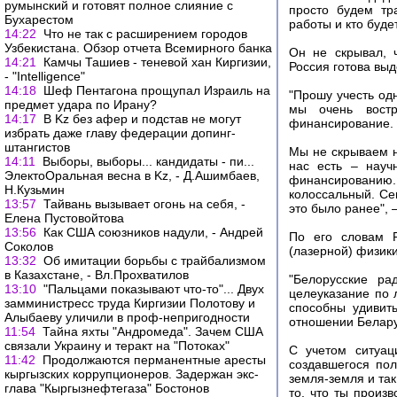
румынский и готовят полное слияние с
просто будем тр
Бухарестом
работы и кто буде
14:22
Что не так с расширением городов
Узбекистана. Обзор отчета Всемирного банка
Он не скрывал, 
14:21
Камчы Ташиев - теневой хан Киргизии,
Россия готова выд
- "Intelligence"
14:18
Шеф Пентагона прощупал Израиль на
"Прошу учесть одн
предмет удара по Ирану?
мы очень востр
14:17
В Kz без афер и подстав не могут
финансирование. 
избрать даже главу федерации допинг-
штангистов
Мы не скрываем н
14:11
Выборы, выборы... кандидаты - пи...
нас есть – науч
ЭлектоОральная весна в Kz, - Д.Ашимбаев,
финансированию
Н.Кузьмин
колоссальный. Се
13:57
Тайвань вызывает огонь на себя, -
это было ранее", 
Елена Пустовойтова
13:56
Как США союзников надули, - Андрей
По его словам Р
Соколов
(лазерной) физик
13:32
Об имитации борьбы с трайбализмом
в Казахстане, - Вл.Прохватилов
"Белорусские ра
13:10
"Пальцами показывают что-то"... Двух
целеуказание по
замминистресс труда Киргизии Полотову и
способны удивит
Алыбаеву уличили в проф-непригодности
отношении Белару
11:54
Тайна яхты "Андромеда". Зачем США
связали Украину и теракт на "Потоках"
С учетом ситуа
11:42
Продолжаются перманентные аресты
создавшегося пол
кыргызских коррупционеров. Задержан экс-
земля-земля и так
глава "Кыргызнефтегаза" Бостонов
то, что ты произ