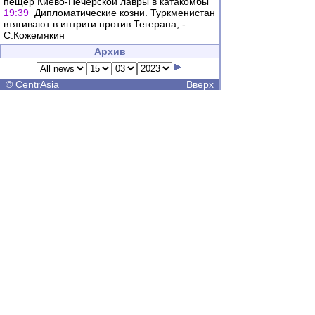
пещер Киево-Печерской лавры в катакомбы
19:39
Дипломатические козни. Туркменистан
втягивают в интриги против Тегерана, -
С.Кожемякин
Архив
©
CentrAsia
Вверх