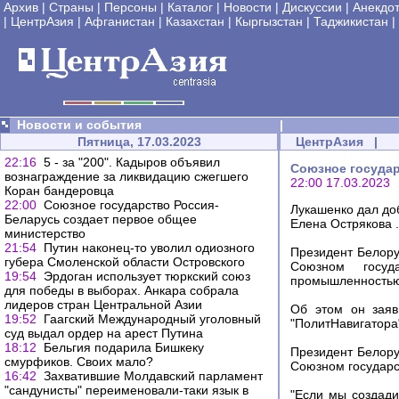
Архив
|
Страны
|
Персоны
|
Каталог
|
Новости
|
Дискуссии
|
Анекдо
|
ЦентрАзия
|
Афганистан
|
Казахстан
|
Кыргызстан
|
Таджикистан
|
Новости и события
|
Пятница, 17.03.2023
ЦентрАзия
|
22:16
5 - за "200". Кадыров объявил
Союзное государ
вознаграждение за ликвидацию сжегшего
22:00 17.03.2023
Коран бандеровца
22:00
Союзное государство Россия-
Лукашенко дал до
Беларусь создает первое общее
Елена Острякова .
министерство
21:54
Путин наконец-то уволил одиозного
Президент Белору
губера Смоленской области Островского
Союзном госуд
19:54
Эрдоган использует тюркский союз
промышленностью
для победы в выборах. Анкара собрала
лидеров стран Центральной Азии
Об этом он заяв
19:52
Гаагский Международный уголовный
"ПолитНавигатора
суд выдал ордер на арест Путина
18:12
Бельгия подарила Бишкеку
Президент Белору
смурфиков. Своих мало?
Союзном государст
16:42
Захватившие Молдавский парламент
"сандунисты" переименовали-таки язык в
"Если мы создади