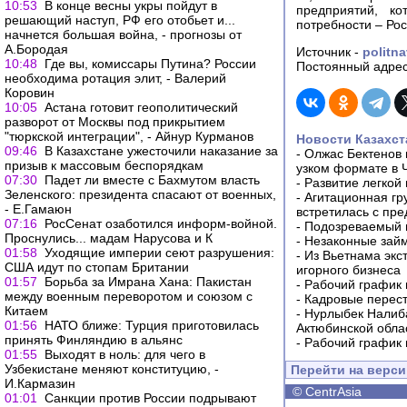
10:53
В конце весны укры пойдут в
предприятий, ко
решающий наступ, РФ его отобьет и...
потребности – Рос
начнется большая война, - прогнозы от
А.Бородая
Источник -
politna
10:48
Где вы, комиссары Путина? России
Постоянный адрес
необходима ротация элит, - Валерий
Коровин
10:05
Астана готовит геополитический
разворот от Москвы под прикрытием
"тюркской интеграции", - Айнур Курманов
Новости Казахст
09:46
В Казахстане ужесточили наказание за
-
Олжас Бектенов 
призыв к массовым беспорядкам
узком формате в 
07:30
Падет ли вместе с Бахмутом власть
-
Развитие легкой
Зеленского: президента спасают от военных,
-
Агитационная гр
- Е.Гамаюн
встретилась с пр
07:16
РосСенат озаботился информ-войной.
-
Подозреваемый в
Проснулись... мадам Нарусова и К
-
Незаконные займ
01:58
Уходящие империи сеют разрушения:
-
Из Вьетнама экс
США идут по стопам Британии
игорного бизнеса
01:57
Борьба за Имрана Хана: Пакистан
-
Рабочий график 
между военным переворотом и союзом с
-
Кадровые перес
Китаем
-
Нурлыбек Налиб
01:56
НАТО ближе: Турция приготовилась
Актюбинской обла
принять Финляндию в альянс
-
Рабочий график 
01:55
Выходят в ноль: для чего в
Узбекистане меняют конституцию, -
Перейти на верс
И.Кармазин
©
CentrAsia
01:01
Санкции против России подрывают