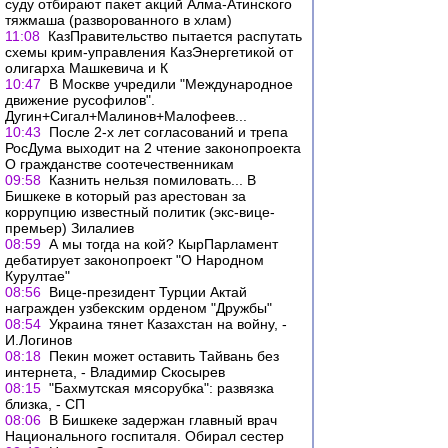
суду отбирают пакет акций Алма-Атинского
тяжмаша (разворованного в хлам)
11:08
КазПравительство пытается распутать
схемы крим-управления КазЭнергетикой от
олигарха Машкевича и К
10:47
В Москве учредили "Международное
движение русофилов".
Дугин+Сигал+Малинов+Малофеев...
10:43
После 2-х лет согласований и трепа
РосДума выходит на 2 чтение законопроекта
О гражданстве соотечественникам
09:58
Казнить нельзя помиловать... В
Бишкеке в который раз арестован за
коррупцию известный политик (экс-вице-
премьер) Зилалиев
08:59
А мы тогда на кой? КырПарламент
дебатирует законопроект "О Народном
Курултае"
08:56
Вице-президент Турции Актай
награжден узбекским орденом "Дружбы"
08:54
Украина тянет Казахстан на войну, -
И.Логинов
08:18
Пекин может оставить Тайвань без
интернета, - Владимир Скосырев
08:15
"Бахмутская мясорубка": развязка
близка, - СП
08:06
В Бишкеке задержан главный врач
Национального госпиталя. Обирал сестер