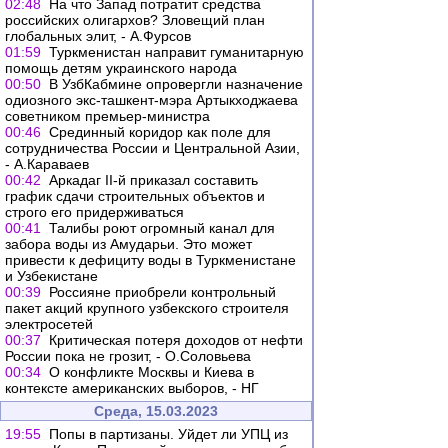
02:48
На что Запад потратит средства
российских олигархов? Зловещий план
глобальных элит, - А.Фурсов
01:59
Туркменистан направит гуманитарную
помощь детям украинского народа
00:50
В УзбКабмине опровергли назначение
одиозного экс-ташкент-мэра Артыкходжаева
советником премьер-министра
00:46
Срединный коридор как поле для
сотрудничества России и Центральной Азии,
- А.Караваев
00:42
Аркадаг II-й приказал составить
график сдачи строительных объектов и
строго его придерживаться
00:41
Талибы роют огромный канал для
забора воды из Амударьи. Это может
привести к дефициту воды в Туркменистане
и Узбекистане
00:39
Россияне приобрели контрольный
пакет акций крупного узбекского строителя
электросетей
00:37
Критическая потеря доходов от нефти
России пока не грозит, - О.Соловьева
00:34
О конфликте Москвы и Киева в
контексте американских выборов, - НГ
Среда, 15.03.2023
19:55
Попы в партизаны. Уйдет ли УПЦ из