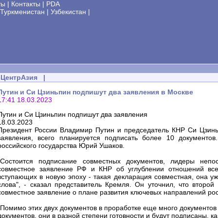
ты
|
Контакты
|
PDA
Туркменистан
|
Узбекистан
|
ЦентрАзия
|
Путин и Си Цзиньпин подпишут два заявления в Москве
17:41 18.03.2023
Путин и Си Цзиньпин подпишут два заявления
18.03.2023
Президент России Владимир Путин и председатель КНР Си Цзинь
заявления, всего планируется подписать более 10 документо
российского государства Юрий Ушаков.
"Состоится подписание совместных документов, лидеры непос
совместное заявление РФ и КНР об углублении отношений всео
вступающих в новую эпоху - такая декларация совместная, она у
слова", - сказал представитель Кремля. Он уточнил, что второй
совместное заявление о плане развития ключевых направлений росс
"Помимо этих двух документов в проработке еще много документов
документов, они в разной степени готовности и будут подписаны, как