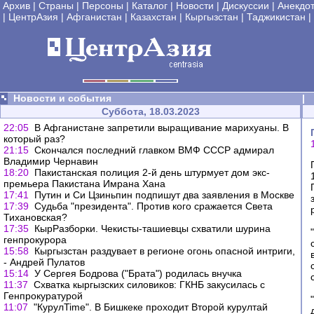
Архив
|
Страны
|
Персоны
|
Каталог
|
Новости
|
Дискуссии
|
Анекдо
|
ЦентрАзия
|
Афганистан
|
Казахстан
|
Кыргызстан
|
Таджикистан
|
Новости и события
|
Суббота, 18.03.2023
22:05
В Афганистане запретили выращивание марихуаны. В
который раз?
21:15
Скончался последний главком ВМФ СССР адмирал
Владимир Чернавин
18:20
Пакистанская полиция 2-й день штурмует дом экс-
премьера Пакистана Имрана Хана
17:41
Путин и Си Цзиньпин подпишут два заявления в Москве
17:39
Судьба "президента". Против кого сражается Света
Тихановская?
17:35
КырРазборки. Чекисты-ташиевцы схватили шурина
генпрокурора
15:58
Кыргызстан раздувает в регионе огонь опасной интриги,
- Андрей Пулатов
15:14
У Сергея Бодрова ("Брата") родилась внучка
11:37
Схватка кыргызских силовиков: ГКНБ закусилась с
Генпрокуратурой
11:07
"КурулTime". В Бишкеке проходит Второй курултай