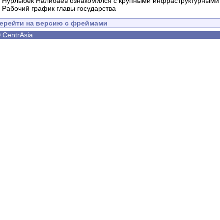
-
Нурлыбек Налибаев ознакомился с крупными инфраструктурными 
-
Рабочий график главы государства
ерейти на версию с фреймами
©
CentrAsia