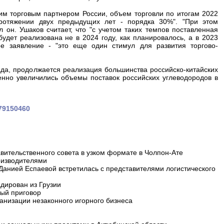
им торговым партнером России, объем торговли по итогам 2022
ротяжении двух предыдущих лет - порядка 30%". "При этом
 он. Ушаков считает, что "с учетом таких темпов поставленная
удет реализована не в 2024 году, как планировалось, а в 2023
ое заявление - "это еще один стимул для развития торгово-
да, продолжается реализация большинства российско-китайских
енно увеличились объемы поставок российских углеводородов в
679150460
вительственного совета в узком формате в Чолпон-Ате
оизводителями
 Данией Еспаевой встретилась с представителями логистического
дирован из Грузии
ный приговор
анизации незаконного игорного бизнеса