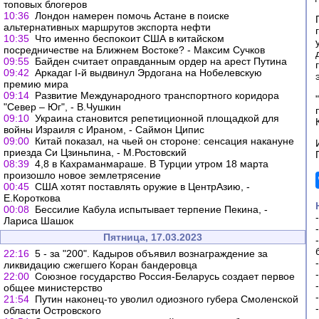
топовых блогеров
10:36
Лондон намерен помочь Астане в поиске
альтернативных маршрутов экспорта нефти
10:35
Что именно беспокоит США в китайском
посредничестве на Ближнем Востоке? - Максим Сучков
09:55
Байден считает оправданным ордер на арест Путина
09:42
Аркадаг I-й выдвинул Эрдогана на Нобелевскую
премию мира
09:14
Развитие Международного транспортного коридора
"Север – Юг", - В.Чушкин
09:10
Украина становится репетиционной площадкой для
войны Израиля с Ираном, - Саймон Ципис
09:00
Китай показал, на чьей он стороне: сенсация накануне
приезда Си Цзиньпина, - М.Ростовский
08:39
4,8 в Кахраманмараше. В Турции утром 18 марта
произошло новое землетрясение
00:45
США хотят поставлять оружие в ЦентрАзию, -
Е.Короткова
00:08
Бессилие Кабула испытывает терпение Пекина, -
Лариса Шашок
Пятница, 17.03.2023
22:16
5 - за "200". Кадыров объявил вознаграждение за
ликвидацию сжегшего Коран бандеровца
22:00
Союзное государство Россия-Беларусь создает первое
общее министерство
21:54
Путин наконец-то уволил одиозного губера Смоленской
области Островского