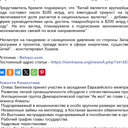
Представитель Кремля подчеркнул, что "Китай является крупнейш
года составил около $185 млрд, его ежегодный прирост на п
увеличивается доля расчетов в национальных валютах", - добавил
двумя руководителями цель достичь товарооборота в $200 млрд б
году". На его взгляд, планируемое к подписанию экономическ
экономических связей по всем направлениям".
"Несмотря на пандемию и санкционное давление со стороны Запа
программ и проектов, прежде всего в сфере энергетики, существ
Китай", - констатировал Ушаков.
Источник -
Belvpo.com
Постоянный адрес статьи -
https://centrasia.org/newsA.php?st=1
Новости Казахстана
-
Олжас Бектенов принял участие в заседании Евразийского межпра
-
Развитие легкой промышленности обсудили с отечественными пр
-
Агитационная группа Демократической партии "Ак жол" во главе с
бизнеса Алматы
-
Подозреваемый в мошенничестве в особо крупном размере экстра
-
Незаконные займы на миллиард: в Костанае вынесен обвинитель
-
Из Вьетнама экстрадирован подозреваемый в пособничестве в орг
-
Рабочий график главы государства
-
Кадровые перестановки