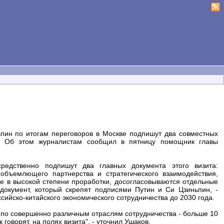
пин по итогам переговоров в Москве подпишут два совместных
в. Об этом журналистам сообщил в пятницу помощник главы
редственно подпишут два главных документа этого визита:
бъемлющего партнерства и стратегического взаимодействия,
же в высокой степени проработки, досогласовываются отдельные
 документ, который скрепят подписями Путин и Си Цзиньпин, -
ийско-китайского экономического сотрудничества до 2030 года.
 по совершенно различным отраслям сотрудничества - больше 10
 говорят, на полях визита", - уточнил Ушаков.