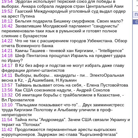
19:54
Эрдоган использует тюркский союз для победы в
выборах. Анкара собрала лидеров стран Центральной Азии
19:52
Гаагский Международный уголовный суд выдал ордер
П
на арест Путина
18:12
Бельгия подарила Бишкеку смурфиков. Своих мало?
16:42
Захватившие Молдавский парламент "сандунисты"
переименовали-таки язык в румынский и готовят полное
слияние с Бухарестом
14:22
Что не так с расширением городов Узбекистана. Обзор
отчета Всемирного банка
14:21
Камчы Ташиев - теневой хан Киргизии, - "Intelligence"
14:18
Шеф Пентагона прощупал Израиль на предмет удара
по Ирану?
14:17
В Kz без афер и подстав не могут избрать даже главу
федерации допинг-штангистов
14:11
Выборы, выборы... кандидаты - пи... ЭлектоОральная
весна в Kz, - Д.Ашимбаев, Н.Кузьмин
13:57
Тайвань вызывает огонь на себя, - Елена Пустовойтова
13:56
Как США союзников надули, - Андрей Соколов
13:32
Об имитации борьбы с трайбализмом в Казахстане, -
Вл.Прохватилов
13:10
"Пальцами показывают что-то"... Двух замминистресс
труда Киргизии Полотову и Алыбаеву уличили в проф-
непригодности
11:54
Тайна яхты "Андромеда". Зачем США связали Украину и
теракт на "Потоках"
11:42
Продолжаются перманентные аресты кыргызских
коррупционеров. Задержан экс-глава "Кыргызнефтегаза"