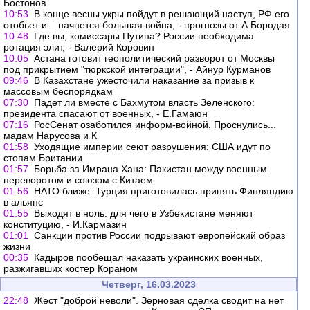
Бостонов
10:53
В конце весны укры пойдут в решающий наступ, РФ его
отобьет и... начнется большая война, - прогнозы от А.Бородая
10:48
Где вы, комиссары Путина? России необходима
ротация элит, - Валерий Коровин
10:05
Астана готовит геополитический разворот от Москвы
под прикрытием "тюркской интеграции", - Айнур Курманов
09:46
В Казахстане ужесточили наказание за призыв к
массовым беспорядкам
07:30
Падет ли вместе с Бахмутом власть Зеленского:
президента спасают от военных, - Е.Гамаюн
07:16
РосСенат озаботился информ-войной. Проснулись...
мадам Нарусова и К
01:58
Уходящие империи сеют разрушения: США идут по
стопам Британии
01:57
Борьба за Имрана Хана: Пакистан между военным
переворотом и союзом с Китаем
01:56
НАТО ближе: Турция приготовилась принять Финляндию
в альянс
01:55
Выходят в ноль: для чего в Узбекистане меняют
конституцию, - И.Кармазин
01:01
Санкции против России подрывают европейский образ
жизни
00:35
Кадыров пообещал наказать украинских военных,
разжигавших костер Кораном
Четверг, 16.03.2023
22:48
Жест "доброй неволи". Зерновая сделка сводит на нет