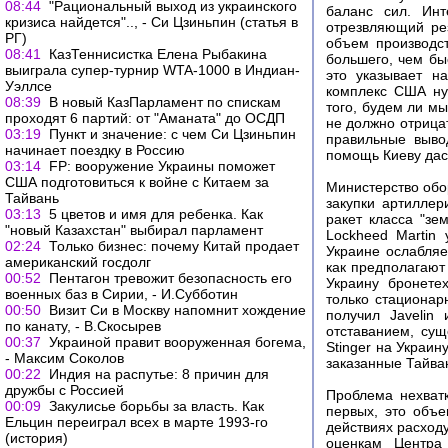
08:44
"Рациональный выход из украинского
баланс сил. Инт
кризиса найдется".., - Си Цзиньпин (статья в
отрезвляющий рез
РГ)
объем производст
08:41
КазТеннисистка Елена Рыбакина
большего, чем бы
выиграла супер-турнир WTA-1000 в Индиан-
это указывает н
Уэллсе
комплекс США ну
08:39
В новый КазПарламент по спискам
того, будем ли м
проходят 6 партий: от "Аманата" до ОСДП
не должно отрицат
03:19
Пункт и значение: с чем Си Цзиньпин
правильные выво
начинает поездку в Россию
помощь Киеву дас
03:14
FP: вооружение Украины поможет
США подготовиться к войне с Китаем за
Министерство обо
Тайвань
закупки артиллер
03:13
5 цветов и имя для ребенка. Как
ракет класса "зе
"новый Казахстан" выбирал парламент
Lockheed Martin 
02:24
Только бизнес: почему Китай продает
Украине ослабляе
американский госдолг
как предполагают
00:52
Пентагон тревожит безопасность его
Украину бронете
военных баз в Сирии, - И.Субботин
только стационар
00:50
Визит Си в Москву напомнит хождение
получил Javelin
по канату, - В.Скосырев
отставанием, сущ
00:37
Украиной правит вооруженная богема,
Stinger на Украи
- Максим Соколов
заказанные Тайва
00:22
Индия на распутье: 8 причин для
дружбы с Россией
Проблема нехватк
00:09
Закулисье борьбы за власть. Как
первых, это объе
Ельцин переиграл всех в марте 1993-го
действиях расходу
(история)
оценкам Центра