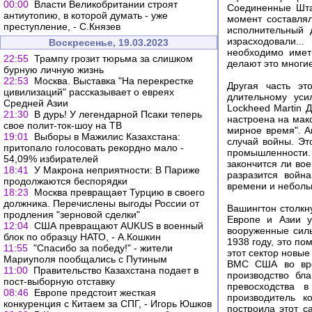
00:00
Власти Великобритании строят
Соединенные Штат
антиутопию, в которой думать - уже
момент составлял
преступление, - С.Князев
исполнительный 
израсходовали..
Воскресенье, 19.03.2023
необходимо имет
22:55
Трампу грозит тюрьма за слишком
делают это многие
бурную личную жизнь
22:53
Москва. Выставка "На перекрестке
Другая часть эт
цивилизаций" рассказывает о евреях
длительному уси
Средней Азии
Lockheed Martin 
21:30
В дурь! У легендарной Псаки теперь
настроена на мак
свое полит-ток-шоу на ТВ
мирное время". А
19:01
Выборы в Мажилис Казахстана:
случай войны. Эт
притопало голосовать рекордно мало -
промышленности. 
54,09% избирателей
закончится ли во
18:41
У Макрона неприятности: В Париже
разразится войн
продолжаются беспорядки
времени и неболь
18:23
Москва превращает Турцию в своего
должника. Перечислены выгоды России от
Вашингтон столкн
продления "зерновой сделки"
Европе и Азии у
12:04
США превращают AUKUS в военный
вооруженные сил
блок по образцу НАТО, - А.Кошкин
1938 году, это п
11:55
"Спасибо за победу!" - жители
этот сектор новы
Мариуполя пообщались с Путиным
ВМС США во вре
11:00
Правительство Казахстана подает в
производство бл
пост-выборную отставку
превосходства 
08:46
Европе предстоит жесткая
производитель к
конкуренция с Китаем за СПГ, - Игорь Юшков
построила этот с