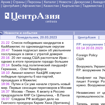
Архив
|
Страны
|
Персоны
|
Каталог
|
Новости
|
Дискуссии
|
Анекдо
|
ЦентрАзия
|
Афганистан
|
Казахстан
|
Кыргызстан
|
Таджикистан
|
Новости и события
|
Понедельник, 20.03.2023
ЦентрАзия
|
21:22
Список победивших кандидатов в
FP: вооружение 
КазМажилис по одномандатным округам
03:14 20.03.2023
20:47
Токаев подписал закон об увольнении
госслужащих в связи с утратой доверия
Foreign Policy
20:16
20 лет назад США растоптали Ирак -
США
однако в итоге проиграли гораздо большее
20:14
Бомба под политический ландшафт
Вооружать Украин
Германии, - Олег Никифоров
FP: вооружение У
18:10
Аманат-компот. КазЦИК озвучил
победные проценты 6 каз-партий,
Конфликт на Укр
прошедших в Мажилис
пишет Foreign Po
18:06
Путин и Си уже начали строить новый
нужно. Вооружени
мир. Первые сенсации переговоров в Москве
16:37
Москва - Пекин. К визиту в Россию
Независимо от ц
председателя КНР Си Цзиньпина, - В.Панов
промышленности.
16:07
Следком РФ возбудил дело на
Гаагского прокурора Карим Хана (британец)
Теперь, когда у