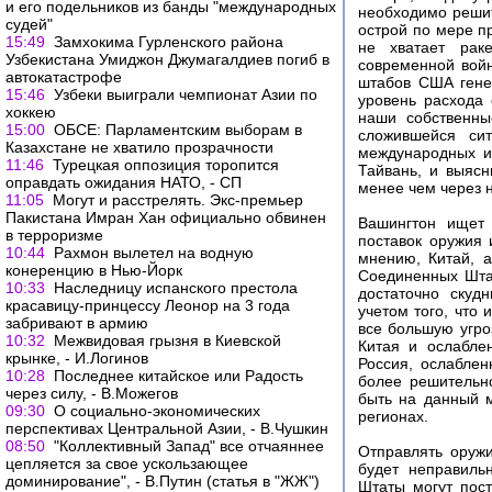
и его подельников из банды "международных
необходимо решит
судей"
острой по мере п
15:49
Замхокима Гурленского района
не хватает рак
Узбекистана Умиджон Джумагалдиев погиб в
современной войн
автокатастрофе
штабов США гене
15:46
Узбеки выиграли чемпионат Азии по
уровень расхода
хоккею
наши собственны
15:00
ОБСЕ: Парламентским выборам в
сложившейся сит
Казахстане не хватило прозрачности
международных и
11:46
Турецкая оппозиция торопится
Тайвань, и выясн
оправдать ожидания НАТО, - СП
менее чем через 
11:05
Могут и расстрелять. Экс-премьер
Пакистана Имран Хан официально обвинен
Вашингтон ищет 
в терроризме
поставок оружия 
10:44
Рахмон вылетел на водную
мнению, Китай, 
конеренцию в Нью-Йорк
Соединенных Штат
10:33
Наследницу испанского престола
достаточно скуд
красавицу-принцессу Леонор на 3 года
учетом того, что
забривают в армию
все большую угро
10:32
Межвидовая грызня в Киевской
Китая и ослабле
крынке, - И.Логинов
Россия, ослабле
10:28
Последнее китайское или Радость
более решительн
через силу, - В.Можегов
быть на данный м
09:30
О социально-экономических
регионах.
перспективах Центральной Азии, - В.Чушкин
08:50
"Коллективный Запад" все отчаяннее
Отправлять оруж
цепляется за свое ускользающее
будет неправиль
доминирование", - В.Путин (статья в "ЖЖ")
Штаты могут пост