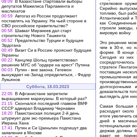
08:09
В Казахстане стартовали выборы
стрелковое оружи
депутатов Мажилиса Парламента и
Серийно выпускае
маслихатов
топливо, был раб
00:59
Автогаз из России продолжают
Атлантический и 
поставлять на Украину. На чьей стороне в
как Соединенные
СВО российское правительство?
строили заводы, 
00:58
Шавкат Мирзиеев дал старт
мировую войну.
строительству Нового Ташкента
00:52
Предательство Турции и будущее
Это решение може
Эрдогана
чем в 30-е, но 
00:49
Визит Си в Россию прояснит будущее
форме. В конце 
Украины
Сегодня из них 
00:22
Канцлер Шольц приветствовал
сосредоточилось
решение МУС об "ордере на арест" Путина
стратеги Пентаго
00:03
Путин - вне закона. Гегемон
поставщик нескол
вынуждает не-Запад определиться, - Федор
промышленная ава
Лукьянов
производственн
Суббота, 18.03.2023
долгосрочными и
доказательств тог
22:05
В Афганистане запретили
выглядеть для ни
выращивание марихуаны. В который раз?
21:15
Скончался последний главком ВМФ
Самая большая п
СССР адмирал Владимир Чернавин
расходует около
18:20
Пакистанская полиция 2-й день
итоге увеличить с
штурмует дом экс-премьера Пакистана
дней в месячных
Имрана Хана
потенциальная во
17:41
Путин и Си Цзиньпин подпишут два
держав должны б
заявления в Москве
ракет не прин