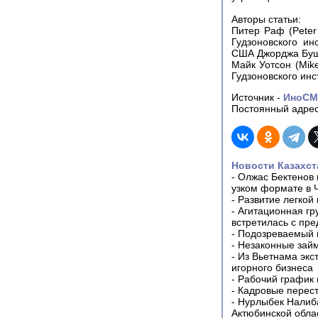
Авторы статьи:
Питер Раф (Peter
Гудзоновского и
США Джорджа Бу
Майк Уотсон (Mik
Гудзоновского инс
Источник -
ИноС
Постоянный адрес
Новости Казахст
-
Олжас Бектенов 
узком формате в 
-
Развитие легкой
-
Агитационная гр
встретилась с пр
-
Подозреваемый в
-
Незаконные займ
-
Из Вьетнама экс
игорного бизнеса
-
Рабочий график 
-
Кадровые перес
-
Нурлыбек Налиб
Актюбинской обла