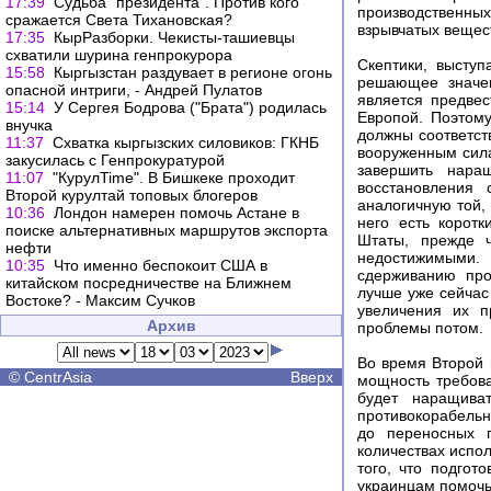
17:39
Судьба "президента". Против кого
производственны
сражается Света Тихановская?
взрывчатых вещест
17:35
КырРазборки. Чекисты-ташиевцы
схватили шурина генпрокурора
Скептики, высту
15:58
Кыргызстан раздувает в регионе огонь
решающее значен
опасной интриги, - Андрей Пулатов
является предве
15:14
У Сергея Бодрова ("Брата") родилась
Европой. Поэтому
внучка
должны соответст
11:37
Схватка кыргызских силовиков: ГКНБ
вооруженным сила
закусилась с Генпрокуратурой
завершить нара
11:07
"КурулTime". В Бишкеке проходит
восстановления 
Второй курултай топовых блогеров
аналогичную той, 
10:36
Лондон намерен помочь Астане в
него есть корот
поиске альтернативных маршрутов экспорта
Штаты, прежде 
нефти
недостижимыми.
10:35
Что именно беспокоит США в
сдерживанию про
китайском посредничестве на Ближнем
лучше уже сейчас
Востоке? - Максим Сучков
увеличения их п
Архив
проблемы потом.
Во время Второй 
©
CentrAsia
Вверх
мощность требова
будет наращива
противокорабельн
до переносных п
количествах испо
того, что подгот
украинцам помочь