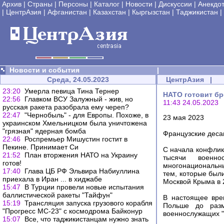
Архив
|
Страны
|
Персоны
|
Каталог
|
Новости
|
Дискуссии
|
Анекдо
|
ЦентрАзия
|
Афганистан
|
Казахстан
|
Кыргызстан
|
Таджикистан
|
Новости и события
|
Среда, 24.05.2023
ЦентрАзия
|
23:20
Умерла певица Тина Тернер
НАТО готовит бр
22:56
Главком ВСУ Залужный - жив, но
11:43 24.05.2023
русская ракета разобрала ему череп?
22:47
"Чернобыль" - для Европы. Похоже, в
23 мая 2023
украинском Хмельницком была уничтожена
"грязная" ядерная бомба
Французские деса
22:46
Роспремьер Мишустин гостит в
Пекине. Принимает Си
С начала конфлик
21:52
План вторжения НАТО на Украину
тысячи военно
готов!
многонациональны
17:40
Глава ЦБ РФ Эльвира Набиуллина
тем, которые был
приехала в Иран ... в хиджабе
Москвой Крыма в 2
15:47
В Турции провели новые испытания
баллистической ракеты "Тайфун"
В настоящее вре
15:19
Трансляция запуска грузового корабля
Польше до разм
"Прогресс МС-23" с космодрома Байконур
военнослужащих "г
15:07
Все, что таджикистанцам нужно знать