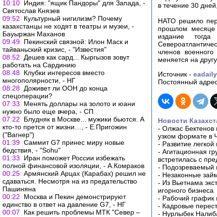
10:10
Индия: "ящик Пандоры" для Запада, -
в течение 30 дней
Святослав Князев
09:52
Культурный нигилизм? Почему
НАТО решило пер
казахстанцы не ходят в театры и музеи, -
прошлом месяце 
Бауыржан Маханов
издание тогда
09:49
Пекинский связной: Илон Маск и
Североатлантичес
тайваньский кризис, - "Известия"
членов военного
08:52
Дешев как сард... Кыргызов зовут
меняется на друг
работать на Сардинию
08:48
Клубки интересов вместо
Источник -
eadail
многополярности, - НГ
Постоянный адрес
08:28
Доживет ли ООН до конца
спецоперации?
07:33
Менять доллары на золото и юани
нужно было еще вчера, - СП
07:22
Блудняк в Москве... мужики бьются. А
Новости Казахст
кто-то прется от жизни…, - Е.Пригожин
-
Олжас Бектенов 
("Вагнер")
узком формате в 
01:39
Саммит G7 принес миру новые
-
Развитие легкой
бедствия, - "Sohu"
-
Агитационная гр
01:33
Иран поможет России избежать
встретилась с пр
полной финансовой изоляции, - А.Комраков
-
Подозреваемый в
00:25
Армянский Арцах (Карабах) решил не
-
Незаконные займ
сдаваться. Несмотря на из предательство
-
Из Вьетнама экс
Пашиняна
игорного бизнеса
00:22
Москва и Пекин демонстрируют
-
Рабочий график 
единство в ответ на давление G7, - НГ
-
Кадровые перес
00:07
Как решить проблемы МТК "Север –
-
Нурлыбек Налиб