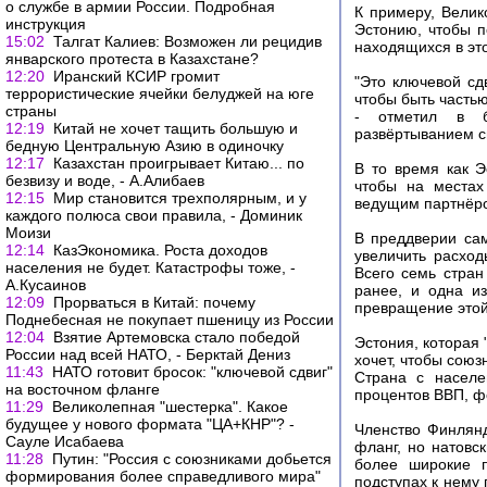
о службе в армии России. Подробная
К примеру, Велик
инструкция
Эстонию, чтобы п
15:02
Талгат Калиев: Возможен ли рецидив
находящихся в это
январского протеста в Казахстане?
12:20
Иранский КСИР громит
"Это ключевой сд
террористические ячейки белуджей на юге
чтобы быть частью
страны
- отметил в б
12:19
Китай не хочет тащить большую и
развëртыванием с
бедную Центральную Азию в одиночку
12:17
Казахстан проигрывает Китаю... по
В то время как Э
безвизу и воде, - А.Алибаев
чтобы на местах
12:15
Мир становится трехполярным, и у
ведущим партнëро
каждого полюса свои правила, - Доминик
Моизи
В преддверии са
12:14
КазЭкономика. Роста доходов
увеличить расхо
населения не будет. Катастрофы тоже, -
Всего семь стран
А.Кусаинов
ранее, и одна и
12:09
Прорваться в Китай: почему
превращение этой
Поднебесная не покупает пшеницу из России
12:04
Взятие Артемовска стало победой
Эстония, которая 
России над всей НАТО, - Берктай Дениз
хочет, чтобы союз
11:43
НАТО готовит бросок: "ключевой сдвиг"
Страна с населе
на восточном фланге
процентов ВВП, ф
11:29
Великолепная "шестерка". Какое
будущее у нового формата "ЦА+КНР"? -
Членство Финлян
Сауле Исабаева
фланг, но натовс
11:28
Путин: "Россия с союзниками добьется
более широкие 
формирования более справедливого мира"
подступах к нему 