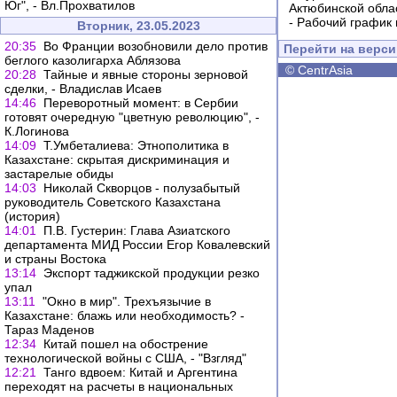
Юг", - Вл.Прохватилов
Актюбинской обла
-
Рабочий график 
Вторник, 23.05.2023
20:35
Во Франции возобновили дело против
Перейти на верс
беглого казолигарха Аблязова
©
CentrAsia
20:28
Тайные и явные стороны зерновой
сделки, - Владислав Исаев
14:46
Переворотный момент: в Сербии
готовят очередную "цветную революцию", -
К.Логинова
14:09
Т.Умбеталиева: Этнополитика в
Казахстане: скрытая дискриминация и
застарелые обиды
14:03
Николай Скворцов - полузабытый
руководитель Советского Казахстана
(история)
14:01
П.В. Густерин: Глава Азиатского
департамента МИД России Егор Ковалевский
и страны Востока
13:14
Экспорт таджикской продукции резко
упал
13:11
"Окно в мир". Трехъязычие в
Казахстане: блажь или необходимость? -
Тараз Маденов
12:34
Китай пошел на обострение
технологической войны с США, - "Взгляд"
12:21
Танго вдвоем: Китай и Аргентина
переходят на расчеты в национальных