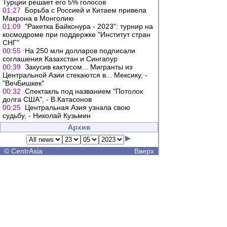
Турции решает его 5% голосов
01:27
Борьба с Россией и Китаем привела
Макрона в Монголию
01:09
"Ракетка Байконура - 2023": турнир на
космодроме при поддержке "Институт стран
СНГ"
00:55
На 250 млн долларов подписали
соглашения Казахстан и Сингапур
00:39
Закусив кактусом... Мигранты из
Центральной Азии стекаются в... Мексику, -
"ВечБишкек"
00:32
Спектакль под названием "Потолок
долга США", - В.Катасонов
00:25
Центральная Азия узнала свою
судьбу, - Николай Кузьмин
Архив
©
CentrAsia
Вверх