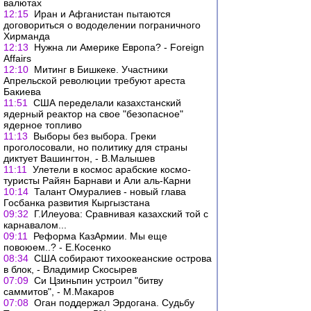
валютах
12:15
Иран и Афганистан пытаются
договориться о вододелении пограничного
Хирманда
12:13
Нужна ли Америке Европа? - Foreign
Affairs
12:10
Митинг в Бишкеке. Участники
Апрельской революции требуют ареста
Бакиева
11:51
США переделали казахстанский
ядерный реактор на свое "безопасное"
ядерное топливо
11:13
Выборы без выбора. Греки
проголосовали, но политику для страны
диктует Вашингтон, - В.Малышев
11:11
Улетели в космос арабские космо-
туристы Райян Барнави и Али аль-Карни
10:14
Талант Омуралиев - новый глава
Госбанка развития Кыргызстана
09:32
Г.Илеуова: Сравнивая казахский той с
карнавалом...
09:11
Реформа КазАрмии. Мы еще
повоюем..? - Е.Косенко
08:34
США собирают тихоокеанские острова
в блок, - Владимир Скосырев
07:09
Си Цзиньпин устроил "битву
саммитов", - М.Макаров
07:08
Оган поддержал Эрдогана. Судьбу