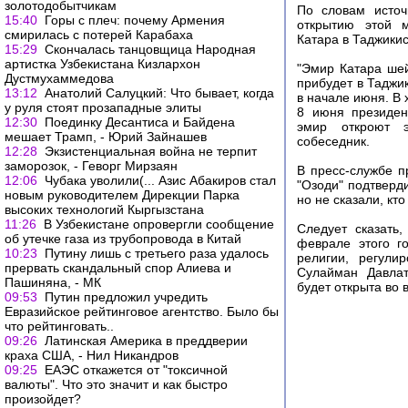
золотодобытчикам
По словам источ
15:40
Горы с плеч: почему Армения
открытию этой 
смирилась с потерей Карабаха
Катара в Таджикис
15:29
Скончалась танцовщица Народная
артистка Узбекистана Кизлархон
"Эмир Катара ше
Дустмухаммедова
прибудет в Таджи
13:12
Анатолий Салуцкий: Что бывает, когда
в начале июня. В х
у руля стоят прозападные элиты
8 июня президе
12:30
Поединку Десантиса и Байдена
эмир откроют э
мешает Трамп, - Юрий Зайнашев
собеседник.
12:28
Экзистенциальная война не терпит
заморозок, - Геворг Мирзаян
В пресс-службе п
12:06
Чубака уволили(... Азис Абакиров стал
"Озоди" подтверди
новым руководителем Дирекции Парка
но не сказали, кт
высоких технологий Кыргызстана
11:26
В Узбекистане опровергли сообщение
Следует сказать
об утечке газа из трубопровода в Китай
феврале этого г
10:23
Путину лишь с третьего раза удалось
религии, регули
прервать скандальный спор Алиева и
Сулайман Давлат
Пашиняна, - МК
будет открыта во 
09:53
Путин предложил учредить
Евразийское рейтинговое агентство. Было бы
что рейтинговать..
09:26
Латинская Америка в преддверии
краха США, - Нил Никандров
09:25
ЕАЭС откажется от "токсичной
валюты". Что это значит и как быстро
произойдет?