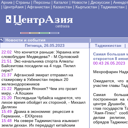
Архив
|
Страны
|
Персоны
|
Каталог
|
Новости
|
Дискуссии
|
Анекдо
|
ЦентрАзия
|
Афганистан
|
Казахстан
|
Кыргызстан
|
Таджикистан
|
Новости и события
|
Пятница, 26.05.2023
Таджикистан
|
22:02
Что кончится раньше: Украина или
Самая большая м
словоблудие Медведева? - М.Орловский
откроется 8 июн
21:51
Экс-начальника спорта Алматы
00:43 26.05.2023
Байсеитова посадили на 4 года. Пилил
гирю?
Мехрофарин Наджи
21:37
Афганский эмират отправил на
стажировку в Узбекистан первых 20
Ожидается, что 
железнодорожников
участие главы Тад
21:22
Ядерная Япония? Чем это грозит
миру, - А.Кошкин
Самая больша
21:20
Последыши Чубайса надеются, что
построенная на 
лихое время обойдет их стороной, - Михаил
центре Душанбе, 
Делягин
глав государств Т
15:49
Драма в экономике: рецессия в
"Азия-Плюс" соо
Германии, - EXXpress
делам религии,
15:48
На севере Таджикистана изымают
обрядов Таджикис
земли дехкан. Их передадут китайским