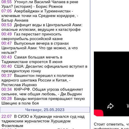
08:55
Утонул ли Василий Чапаев в реке
Урал? (история) - Борис Рожнов
07:05
Азербайджан и Туркменистан -
ключевые точки на Среднем коридоре, -
Батыр Аннаев
00:53
Дефицит воды в Центральной Азии:
опасные иллюзии, ведущие к катастрофе
00:49
Газ перестает приносить
сверхприбыль российской казне
00:47
Выпускные вечера в странах
Центральной Азии: Что где можно, а что
нельзя?
00:43
Самая большая мечеть в
Таджикистане откроется 8 июня
00:40
США: Десантис официально вступил в
президентскую гонку
00:37
Вашингтон перешел к политике
ядерного шантажа России и Китая, -
Ростислав Ищенко
00:34
КНР+РФ. Общая угроза объединяет
сильнее, чем общая любовь, - Дм.Выдрин
00:28
Банды мигрантов превращают тихую
Швецию в поле боя
Четверг, 25.05.2023
22:07
В СИЗО в Худжанде начался суд над
таджикским журналистом Хуршедом
Стоит отметить, 
Фозиловым
информации, в не