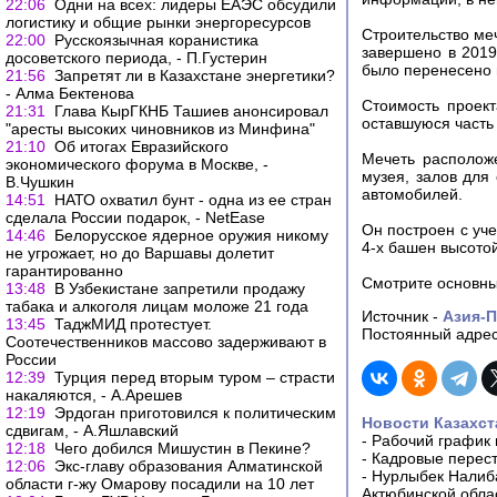
22:06
Одни на всех: лидеры ЕАЭС обсудили
логистику и общие рынки энергоресурсов
Строительство меч
22:00
Русскоязычная коранистика
завершено в 2019
досоветского периода, - П.Густерин
было перенесено н
21:56
Запретят ли в Казахстане энергетики?
- Алма Бектенова
Стоимость проект
21:31
Глава КырГКНБ Ташиев анонсировал
оставшуюся часть
"аресты высоких чиновников из Минфина"
21:10
Об итогах Евразийского
Мечеть располож
экономического форума в Москве, -
музея, залов для
В.Чушкин
автомобилей.
14:51
НАТО охватил бунт - одна из ее стран
сделала России подарок, - NetEase
Он построен с уче
14:46
Белорусское ядерное оружия никому
4-х башен высотой
не угрожает, но до Варшавы долетит
гарантированно
Смотрите основны
13:48
В Узбекистане запретили продажу
табака и алкоголя лицам моложе 21 года
Источник -
Азия-
13:45
ТаджМИД протестует.
Постоянный адрес
Соотечественников массово задерживают в
России
12:39
Турция перед вторым туром – страсти
накаляются, - А.Арешев
12:19
Эрдоган приготовился к политическим
Новости Казахст
сдвигам, - А.Яшлавский
-
Рабочий график 
12:18
Чего добился Мишустин в Пекине?
-
Кадровые перес
12:06
Экс-главу образования Алматинской
-
Нурлыбек Налиб
области г-жу Омарову посадили на 10 лет
Актюбинской обла