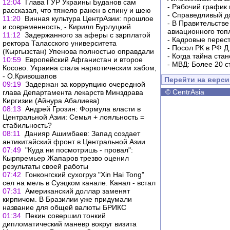
12:04
Глава ГУР Украины Буданов сам
-
Рабочий график 
рассказал, что тяжело ранен в спину и шею
-
Справедливый до
11:20
Винная культура ЦентрАзии: прошлое
-
В Правительстве
и современность, - Кирилл Бурлуцкий
авиационного топ
11:12
Задержанного за аферы с зарплатой
-
Кадровые перес
ректора Таласского университета
-
Посол РК в РФ Д
(Кыргызстан) Упенова полностью оправдали
-
Когда тайна ста
10:59
Европейский Афганистан и второе
-
МВД: Более 20 с
Косово. Украина стала наркотическим хабом,
- О.Кривошапов
Перейти на верс
09:19
Задержан за коррупцию очередной
©
CentrAsia
глава Департамента лекарств Минздрава
Киргизии (Айнура Абалиева)
08:13
Андрей Грозин: Формула власти в
Центральной Азии: Семья + лояльность =
стабильность?
08:11
Данияр Ашимбаев: Запад создает
антикитайский фронт в Центральной Азии
07:49
"Куда ни посмотришь - провал":
Кырпремьер Жапаров трезво оценил
результаты своей работы
07:42
Гонконгский сухогруз "Xin Hai Tong"
сел на мель в Суэцком канале. Канал - встал
07:31
Американский доллар заменят
кирпичом. В Бразилии уже придумали
название для общей валюты БРИКС
01:34
Пекин совершил тонкий
дипломатический маневр вокруг визита