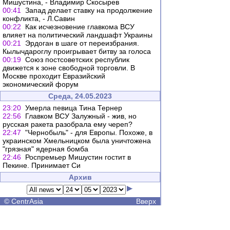
Мишустина, - Владимир Скосырев
00:41
Запад делает ставку на продолжение
конфликта, - Л.Савин
00:22
Как исчезновение главкома ВСУ
влияет на политический ландшафт Украины
00:21
Эрдоган в шаге от переизбрания.
Кылычдароглу проигрывает битву за голоса
00:19
Союз постсоветских республик
движется к зоне свободной торговли. В
Москве проходит Евразийский
экономический форум
Среда, 24.05.2023
23:20
Умерла певица Тина Тернер
22:56
Главком ВСУ Залужный - жив, но
русская ракета разобрала ему череп?
22:47
"Чернобыль" - для Европы. Похоже, в
украинском Хмельницком была уничтожена
"грязная" ядерная бомба
22:46
Роспремьер Мишустин гостит в
Пекине. Принимает Си
Архив
©
CentrAsia
Вверх