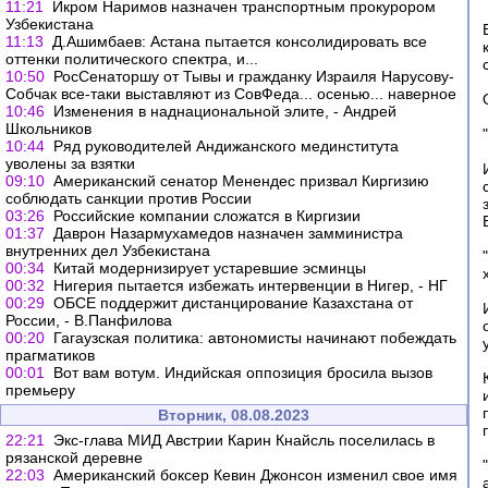
11:21
Икром Наримов назначен транспортным прокурором
Узбекистана
11:13
Д.Ашимбаев: Астана пытается консолидировать все
оттенки политического спектра, и...
10:50
РосСенаторшу от Тывы и гражданку Израиля Нарусову-
Собчак все-таки выставляют из СовФеда... осенью... наверное
10:46
Изменения в наднациональной элите, - Андрей
Школьников
10:44
Ряд руководителей Андижанского мединститута
уволены за взятки
09:10
Американский сенатор Менендес призвал Киргизию
соблюдать санкции против России
03:26
Российские компании сложатся в Киргизии
01:37
Даврон Назармухамедов назначен замминистра
внутренних дел Узбекистана
00:34
Китай модернизирует устаревшие эсминцы
00:32
Нигерия пытается избежать интервенции в Нигер, - НГ
00:29
ОБСЕ поддержит дистанцирование Казахстана от
России, - В.Панфилова
00:20
Гагаузская политика: автономисты начинают побеждать
прагматиков
00:01
Вот вам вотум. Индийская оппозиция бросила вызов
премьеру
Вторник, 08.08.2023
22:21
Экс-глава МИД Австрии Карин Кнайсль поселилась в
рязанской деревне
22:03
Американский боксер Кевин Джонсон изменил свое имя