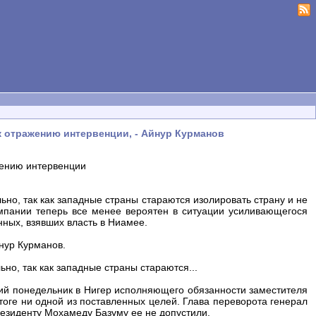
к отражению интервенции, - Айнур Курманов
жению интервенции
ьно, так как западные страны стараются изолировать страну и не
мпании теперь все менее вероятен в ситуации усиливающегося
нных, взявших власть в Ниамее.
нур Курманов.
но, так как западные страны стараются...
й понедельник в Нигер исполняющего обязанности заместителя
тоге ни одной из поставленных целей. Глава переворота генерал
президенту Мохамеду Базуму ее не допустили.