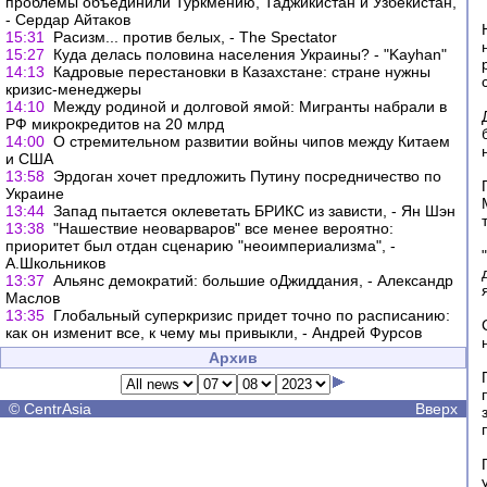
проблемы объединили Туркмению, Таджикистан и Узбекистан,
- Сердар Айтаков
15:31
Расизм... против белых, - The Spectator
15:27
Куда делась половина населения Украины? - "Kayhan"
14:13
Кадровые перестановки в Казахстане: стране нужны
кризис-менеджеры
14:10
Между родиной и долговой ямой: Мигранты набрали в
РФ микрокредитов на 20 млрд
14:00
О стремительном развитии войны чипов между Китаем
и США
13:58
Эрдоган хочет предложить Путину посредничество по
Украине
13:44
Запад пытается оклеветать БРИКС из зависти, - Ян Шэн
13:38
"Нашествие неоварваров" все менее вероятно:
приоритет был отдан сценарию "неоимпериализма", -
А.Школьников
13:37
Альянс демократий: большие оДжиддания, - Александр
Маслов
13:35
Глобальный суперкризис придет точно по расписанию:
как он изменит все, к чему мы привыкли, - Андрей Фурсов
Архив
©
CentrAsia
Вверх