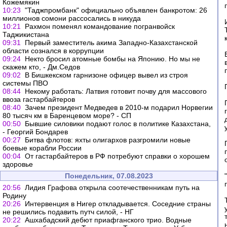
Кожемякин
10:23
"Таджпромбанк" официально объявлен банкротом: 26
миллионов сомони рассосались в никуда
10:21
Рахмон поменял командование погранвойск
Таджикистана
09:31
Первый заместитель акима Западно-Казахстанской
области сознался в коррупции
09:24
Некто бросил атомные бомбы на Японию. Но мы не
скажем кто, - Дм.Седов
09:02
В Бишкекском гарнизоне офицер вывел из строя
системы ПВО
08:44
Некому работать: Латвия готовит почву для массового
ввоза гастарбайтеров
08:40
Зачем президент Медведев в 2010-м подарил Норвегии
80 тысяч км в Баренцевом море? - СП
00:50
Бывшие силовики подают голос в политике Казахстана,
- Георгий Бондарев
00:27
Битва флотов: яхты олигархов разгромили новые
боевые корабли России
00:04
От гастарбайтеров в РФ потребуют справки о хорошем
здоровье
Понедельник, 07.08.2023
20:56
Лидия Графова открыла соотечественникам путь на
Родину
20:26
Интервенция в Нигер откладывается. Соседние страны
не решились подавить путч силой, - НГ
20:22
Ашхабадский дебют приафганского трио. Водные