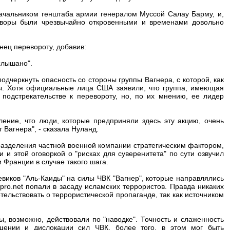
ачальником генштаба армии генералом Муссой Салау Барму, и,
говоры были чрезвычайно откровенными и временами довольно
нец перевороту, добавив:
слышано".
дчеркнуть опасность со стороны группы Вагнера, с которой, как
ты. Хотя официальные лица США заявили, что группа, имеющая
 подстрекательстве к перевороту, но, по их мнению, ее лидер
ение, что люди, которые предприняли здесь эту акцию, очень
 Вагнера", - сказала Нуланд.
разделения частной военной компании стратегическим фактором,
и этой оговоркой о "рисках для суверенитета" по сути озвучил
 Франции в случае такого шага.
виков "Аль-Каиды" на силы ЧВК "Вагнер", которые направлялись
ro.net попали в засаду исламских террористов. Правда никаких
ельствовать о террористической пропаганде, так как источником
ы, возможно, действовали по "наводке". Точность и слаженность
ении и дислокации сил ЧВК, более того, в этом мог быть