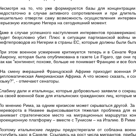
Несмотря на то, что уже формируются базы для концентрации 
недостаточно в случае активного сопротивления и при длител
решительно отвергли саму возможность осуществления интервенц
серьезную изоляцию Нигера на сегодняшний момент.
Даже в случае успешного наступления интервентов проамериканс
будет безусловно убит. Плюс в ситуации партизанской войны м
нефтепроводов из Нигерии в страны ЕС, которые должны были быт
При этом военное усмирение критикуется теперь и в Сенате Фр
Макрону, которая была опубликована в газете Le Figaro, где они
так как "континент, похоже, больше не понимает Францию и все бол
"На смену вчерашней Французской Африке приходит военная Ро
дипломатическая Американская Африка. А что можно сказать, к с
языку?", - отмечают сенаторы.
Слабину дали и итальянцы, которые добровольно заявили о сокращ
на своей военной базе для итальянских гражданских лиц, которые м
По мнению Рима, за одним кризисом может скрываться другой. За
переворота в Ниамее вырисовывается тяжелая проблема для ев
занимает стратегическое место на миграционных маршрутах кон
проекционную платформу – вместе с Тунисом – на Италию. В Риме
Поэтому итальянские лидеры предостерегали от соблазна воен
усугубить хаос в Сахеле. Ссылаясь на рост числа мигрантов, при