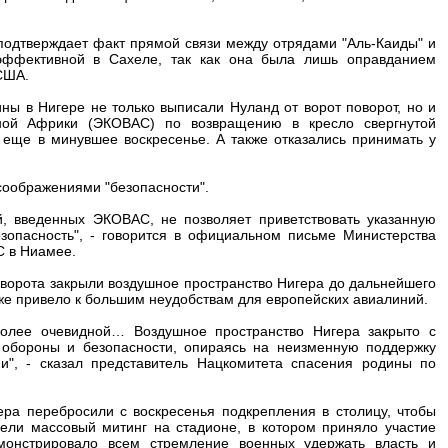
 подтверждает факт прямой связи между отрядами "Аль-Каиды" и
эффективной в Сахеле, так как она была лишь оправданием
США.
ы в Нигере не только выписали Нуланд от ворот поворот, но и
дной Африки (ЭКОВАС) по возвращению в кресло свергнутой
 еще в минувшее воскресенье. А также отказались принимать у
соображениями "безопасности".
й, введенных ЭКОВАС, не позволяет приветствовать указанную
зопасность", - говорится в официальном письме Министерства
С в Ниамее.
еворота закрыли воздушное пространство Нигера до дальнейшего
уже привело к большим неудобствам для европейских авиалиний.
более очевидной… Воздушное пространство Нигера закрыто с
обороны и безопасности, опираясь на неизменную поддержку
и", - сказал представитель Нацкомитета спасения родины по
ра перебросили с воскресенья подкрепления в столицу, чтобы
ели массовый митинг на стадионе, в котором приняло участие
монстрировало всем стремление военных удержать власть и