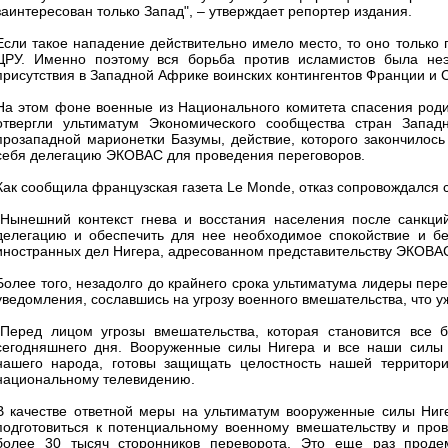
заинтересован только Запад", – утверждает репортер издания.
Если такое нападение действительно имело место, то оно только
ЦРУ. Именно поэтому вся борьба против исламистов была не
присутствия в Западной Африке воинских контингентов Франции и 
На этом фоне военные из Национального комитета спасения родин
отвергли ультиматум Экономического сообщества стран Запа
прозападной марионетки Базумы, действие, которого закончилось
себя делегацию ЭКОВАС для проведения переговоров.
Как сообщила французская газета Le Monde, отказ сопровождался 
"Нынешний контекст гнева и восстания населения после санкци
делегацию и обеспечить для нее необходимое спокойствие и бе
иностранных дел Нигера, адресованном представительству ЭКОВА
Более того, незадолго до крайнего срока ультиматума лидеры пер
уведомления, сославшись на угрозу военного вмешательства, что 
"Перед лицом угрозы вмешательства, которая становится все 
сегодняшнего дня. Вооруженные силы Нигера и все наши силы 
нашего народа, готовы защищать целостность нашей территори
национальному телевидению.
В качестве ответной меры на ультиматум вооруженные силы Ниге
подготовиться к потенциальному военному вмешательству и пров
более 30 тысяч сторонников переворота. Это еще раз проде