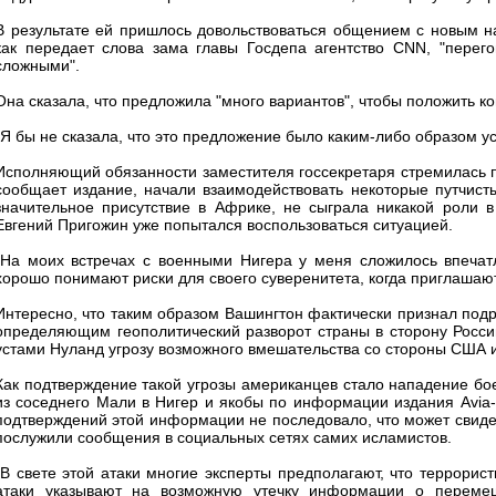
В результате ей пришлось довольствоваться общением с новым н
как передает слова зама главы Госдепа агентство CNN, "пере
сложными".
Она сказала, что предложила "много вариантов", чтобы положить ко
"Я бы не сказала, что это предложение было каким-либо образом у
Исполняющий обязанности заместителя госсекретаря стремилась по
сообщает издание, начали взаимодействовать некоторые путчис
значительное присутствие в Африке, не сыграла никакой роли в
Евгений Пригожин уже попытался воспользоваться ситуацией.
"На моих встречах с военными Нигера у меня сложилось впечатл
хорошо понимают риски для своего суверенитета, когда приглашают
Интересно, что таким образом Вашингтон фактически признал под
определяющим геополитический разворот страны в сторону России 
устами Нуланд угрозу возможного вмешательства со стороны США и
Как подтверждение такой угрозы американцев стало нападение бое
из соседнего Мали в Нигер и якобы по информации издания Аvia-p
подтверждений этой информации не последовало, что может свидет
послужили сообщения в социальных сетях самих исламистов.
"В свете этой атаки многие эксперты предполагают, что террорист
атаки указывают на возможную утечку информации о перемещ