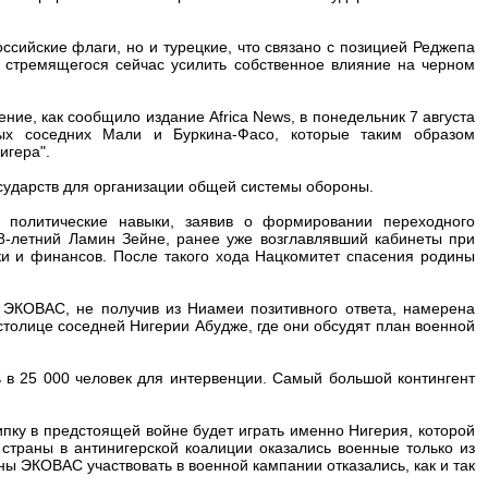
ссийские флаги, но и турецкие, что связано с позицией Реджепа
и стремящегося сейчас усилить собственное влияние на черном
ие, как сообщило издание Africa News, в понедельник 7 августа
ых соседних Мали и Буркина-Фасо, которые таким образом
игера".
сударств для организации общей системы обороны.
 политические навыки, заявив о формировании переходного
58-летний Ламин Зейне, ранее уже возглавлявший кабинеты при
и и финансов. После такого хода Нацкомитет спасения родины
 ЭКОВАС, не получив из Ниамеи позитивного ответа, намерена
 столице соседней Нигерии Абудже, где они обсудят план военной
 в 25 000 человек для интервенции. Самый большой контингент
ипку в предстоящей войне будет играть именно Нигерия, которой
страны в антинигерской коалиции оказались военные только из
ны ЭКОВАС участвовать в военной кампании отказались, как и так