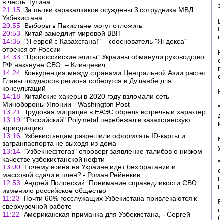
в честь Путина
21:15
За пытки каракалпаков осуждены 3 сотрудника МВД
Узбекистана
20:55
Выборы в Пакистане могут отложить
20:53
Китай замедлит мировой ВВП
14:35
"Я еврей с Казахстана!" – сооснователь "Яндекса"
отрекся от России
14:33
"Пророссийские элиты" Украины обманули руководство
РФ накануне СВО, – Клинцевич
14:24
Конкуренция между странами Центральной Азии растет.
Главы государств региона соберутся в Душанбе для
консультаций
14:18
Китайские хакеры в 2020 году взломали сеть
Минобороны Японии - Washington Post
13:21
Трудовая миграция в ЕАЭС обрела встречный характер
13:19
"Российский" Polymetal перебежал в казахстанскую
юрисдикцию
13:16
Узбекистанцам разрешили оформлять ID-карты и
загранпаспорта не выходя из дома
13:14
"Узбекнефтегаз" опроверг заявление талибов о низком
качестве узбекистанской нефти
13:00
Почему война на Украине идет без братаний и
массовой сдачи в плен? - Роман Рейнекин
12:53
Андрей Полонский: Понимание справедливости СВО
изменило российское общество
11:23
Почти 60% госслужащих Узбекистана привлекаются к
сверхурочной работе
11:22
Американская приманка для Узбекистана, - Сергей