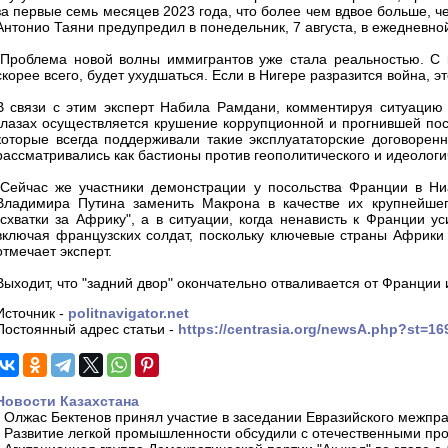
за первые семь месяцев 2023 года, что более чем вдвое больше, ч
Антонио Таяни предупредил в понедельник, 7 августа, в ежедневной
"Проблема новой волны иммигрантов уже стала реальностью. С к
скорее всего, будет ухудшаться. Если в Нигере разразится война, э
В связи с этим эксперт Набила Рамдани, комментируя ситуацию 
глазах осуществляется крушение коррупционной и прогнившей пос
которые всегда поддерживали такие эксплуататорские договорен
рассматривались как бастионы против геополитического и идеолог
"Сейчас же участники демонстрации у посольства Франции в Н
Владимира Путина заменить Макрона в качестве их крупнейшего
"схватки за Африку", а в ситуации, когда ненависть к Франции 
включая французских солдат, поскольку ключевые страны Африки 
отмечает эксперт.
Выходит, что "задний двор" окончательно отваливается от Франции 
Источник -
politnavigator.net
Постоянный адрес статьи -
https://centrasia.org/newsA.php?st=1
Новости Казахстана
-
Олжас Бектенов принял участие в заседании Евразийского межпра
-
Развитие легкой промышленности обсудили с отечественными пр