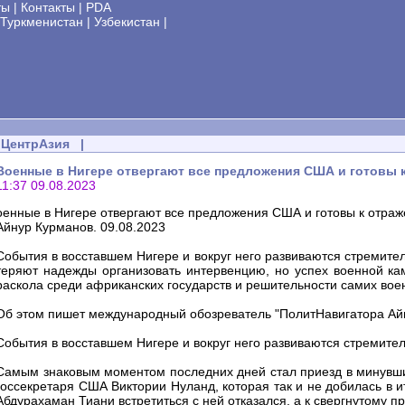
ты
|
Контакты
|
PDA
Туркменистан
|
Узбекистан
|
ЦентрАзия
|
Военные в Нигере отвергают все предложения США и готовы 
11:37 09.08.2023
оенные в Нигере отвергают все предложения США и готовы к отра
Айнур Курманов. 09.08.2023
События в восставшем Нигере и вокруг него развиваются стремител
теряют надежды организовать интервенцию, но успех военной ка
раскола среди африканских государств и решительности самих вое
Об этом пишет международный обозреватель "ПолитНавигатора Ай
События в восставшем Нигере и вокруг него развиваются стремитель
Самым знаковым моментом последних дней стал приезд в минувши
госсекретаря США Виктории Нуланд, которая так и не добилась в и
Абдурахаман Тиани встретиться с ней отказался, а к свергнутому 