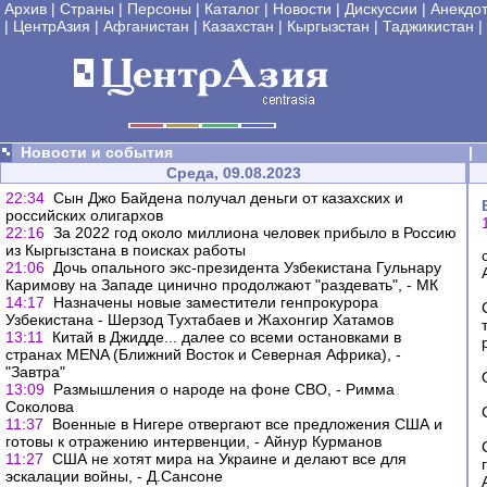
Архив
|
Страны
|
Персоны
|
Каталог
|
Новости
|
Дискуссии
|
Анекдо
|
ЦентрАзия
|
Афганистан
|
Казахстан
|
Кыргызстан
|
Таджикистан
|
Новости и события
|
Среда, 09.08.2023
22:34
Сын Джо Байдена получал деньги от казахских и
российских олигархов
22:16
За 2022 год около миллиона человек прибыло в Россию
из Кыргызстана в поисках работы
21:06
Дочь опального экс-президента Узбекистана Гульнару
Каримову на Западе цинично продолжают "раздевать", - МК
14:17
Назначены новые заместители генпрокурора
Узбекистана - Шерзод Тухтабаев и Жахонгир Хатамов
13:11
Китай в Джидде... далее со всеми остановками в
странах MENA (Ближний Восток и Северная Африка), -
"Завтра"
13:09
Размышления о народе на фоне СВО, - Римма
Соколова
11:37
Военные в Нигере отвергают все предложения США и
готовы к отражению интервенции, - Айнур Курманов
11:27
США не хотят мира на Украине и делают все для
эскалации войны, - Д.Сансоне