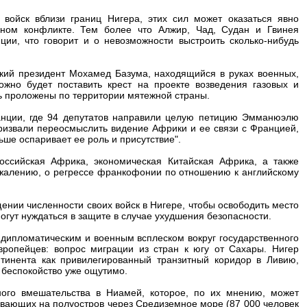
войск вблизи границ Нигера, этих сил может оказаться явно
ьном конфликте. Тем более что Алжир, Чад, Судан и Гвинея
ии, что говорит и о невозможности выстроить сколько-нибудь
кий президент Мохамед Базума, находящийся в руках военных,
ожно будет поставить крест на проекте возведения газовых и
ь проложены по территории мятежной страны.
анции, где 94 депутатов направили целую петицию Эмманюэлю
 призвали переосмыслить видение Африки и ее связи с Францией,
ьше оспаривает ее роль и присутствие".
ссийская Африка, экономическая Китайская Африка, а также
ожалению, о регрессе франкофонии по отношению к английскому
ении численности своих войск в Нигере, чтобы освободить место
огут нуждаться в защите в случае ухудшения безопасности.
 дипломатическим и военным всплеском вокруг государственного
ропейцев: вопрос миграции из стран к югу от Сахары. Нигер
тинента как привилегированный транзитный коридор в Ливию,
 беспокойство уже ощутимо.
ного вмешательства в Ниамей, которое, по их мнению, может
бывающих на полуостров через Средиземное море (87 000 человек