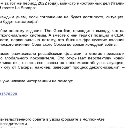
ем за тот же период 2022 года), министр иностранных дел Италии
 газете La Stampa:
аждым днем, если соглашение не будет достигнуто, ситуация,
то будет катастрофа".
британскому изданию Тhe Guardian, приходит к выводу, что на
тколониальной системы. А вместе с ней теряют позиции и США,
ности, первоначально потому, что бывшие французские колонии
ического влияния Советского Союза во время холодной войны.
иамее размахивали российскими флагами, и многие призывали
 глобального покровителя. Это открывает перспективу новой
усиливается, то есть все шансы на полномасштабную эвакуацию,
к югу от Сахары, наконец, завершат процесс деколонизации", –
и уже никакие интервенции не помогут.
691570220
вительственного совета в узком формате в Чолпон-Ате
оизводителями