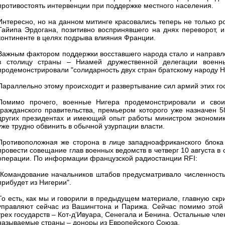
противостоять интервенции при поддержке местного населения.
Интересно, но на данном митинге красовались теперь не только ро
Тайипа Эрдогана, позитивно воспринявшего на днях переворот, 
континенте в целях подрыва влияния Франции.
Важным фактором поддержки восставшего народа стало и направлен
в столицу страны – Ниамей дружественной делегации военн
продемонстрировали "солидарность двух стран братскому народу Н
Параллельно этому происходит и развертывание сил армий этих го
Помимо прочего, военные Нигера продемонстрировали и свои
гражданского правительства, премьером которого уже назначен 
других президентах и имеющий опыт работы министром экономик
уже трудно обвинить в обычной узурпации власти.
Противоположная же сторона в лице западноафриканского блока
провести совещание глав военных ведомств в четверг 10 августа в
операции. По информации французской радиостанции RFI:
"Командование начальников штабов предусматривало численность
прибудет из Нигерии".
То есть, как мы и говорили в предыдущем материале, главную скр
управляют сейчас из Вашингтона и Парижа. Сейчас помимо этой 
трех государств – Кот-д’Ивуара, Сенегала и Бенина. Остальные чле
называемые страны – доноры из Европейского Союза.