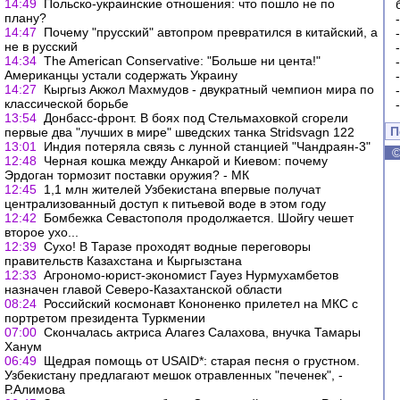
14:49
Польско-украинские отношения: что пошло не по
плану?
14:47
Почему "прусский" автопром превратился в китайский, а
не в русский
14:34
The American Conservative: "Больше ни цента!"
Американцы устали содержать Украину
14:27
Кыргыз Акжол Махмудов - двукратный чемпион мира по
классической борьбе
13:54
Донбасс-фронт. В боях под Стельмаховкой сгорели
П
первые два "лучших в мире" шведских танка Stridsvagn 122
13:01
Индия потеряла связь с лунной станцией "Чандраян-3"
12:48
Черная кошка между Анкарой и Киевом: почему
Эрдоган тормозит поставки оружия? - МК
12:45
1,1 млн жителей Узбекистана впервые получат
централизованный доступ к питьевой воде в этом году
12:42
Бомбежка Севастополя продолжается. Шойгу чешет
второе ухо...
12:39
Сухо! В Таразе проходят водные переговоры
правительств Казахстана и Кыргызстана
12:33
Агрономо-юрист-экономист Гауез Нурмухамбетов
назначен главой Северо-Казахтанской области
08:24
Российский космонавт Кононенко прилетел на МКС с
портретом президента Туркмении
07:00
Скончалась актриса Алагез Салахова, внучка Тамары
Ханум
06:49
Щедрая помощь от USAID*: старая песня о грустном.
Узбекистану предлагают мешок отравленных "печенек", -
Р.Алимова