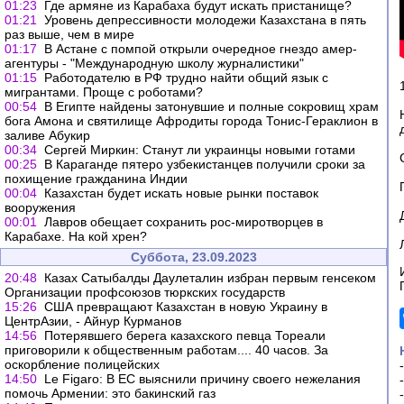
01:23
Где армяне из Карабаха будут искать пристанище?
01:21
Уровень депрессивности молодежи Казахстана в пять
раз выше, чем в мире
01:17
В Астане с помпой открыли очередное гнездо амер-
агентуры - "Международную школу журналистики"
01:15
Работодателю в РФ трудно найти общий язык с
мигрантами. Проще с роботами?
00:54
В Египте найдены затонувшие и полные сокровищ храм
бога Амона и святилище Афродиты города Тонис-Гераклион в
заливе Абукир
00:34
Сергей Миркин: Станут ли украинцы новыми готами
00:25
В Караганде пятеро узбекистанцев получили сроки за
похищение гражданина Индии
00:04
Казахстан будет искать новые рынки поставок
вооружения
00:01
Лавров обещает сохранить рос-миротворцев в
Карабахе. На кой хрен?
Суббота, 23.09.2023
20:48
Казах Сатыбалды Даулеталин избран первым генсеком
Организации профсоюзов тюркских государств
15:26
США превращают Казахстан в новую Украину в
ЦентрАзии, - Айнур Курманов
14:56
Потерявшего берега казахского певца Тореали
приговорили к общественным работам.... 40 часов. За
оскорбление полицейских
14:50
Le Figaro: В ЕС выяснили причину своего нежелания
помочь Армении: это бакинский газ