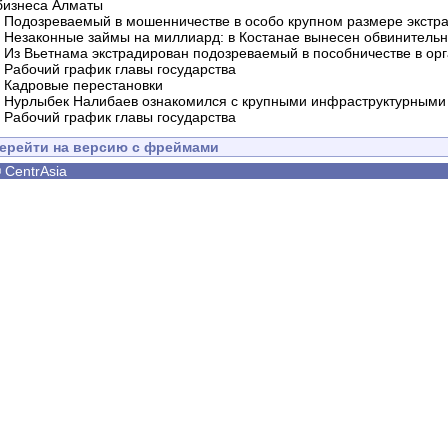
бизнеса Алматы
-
Подозреваемый в мошенничестве в особо крупном размере экстра
-
Незаконные займы на миллиард: в Костанае вынесен обвинитель
-
Из Вьетнама экстрадирован подозреваемый в пособничестве в орг
-
Рабочий график главы государства
-
Кадровые перестановки
-
Нурлыбек Налибаев ознакомился с крупными инфраструктурными 
-
Рабочий график главы государства
ерейти на версию с фреймами
©
CentrAsia