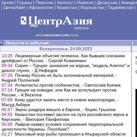
Архив
|
Страны
|
Персоны
|
Каталог
|
Новости
|
Дискуссии
|
Анекдо
|
ЦентрАзия
|
Афганистан
|
Казахстан
|
Кыргызстан
|
Таджикистан
|
Новости и события
|
Воскресенье, 24.09.2023
13:25
Лицемерные объятия гегемона. Как бывшие союзники
дрейфуют от России, - Сергей Кожемякин
09:34
Сирия – Турция: аннексия на марше, "модель Алеппо" и
диалог глухих, - Д.Нефедов
07:29
Почему России не быть колониальной империей, -
Андрей Полонский
07:24
Атлантисты против глобалистов, - Святослав Князев
07:14
Греция на поводке, или Как ее используют против
России, - А.Веселов
07:09
Кому удастся занять место в новом миропорядке, -
Масуд Акбари
06:57
Зерно раздора взошло в Европе, - Борис Грызлов
06:55
Казахстан поставил заслон на пути российского зерна в
Киргизию, - Виктория Панфилова
05:00
Лавров назвал условия сохранения территориальной
целостности Украины. Пособник?
01:27
Массовый мор рыбы произошел в Атырауской области