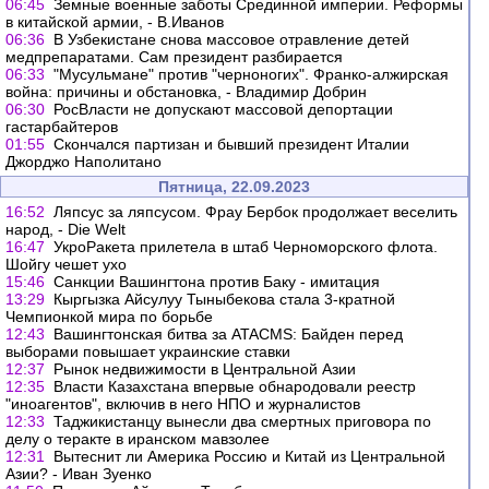
06:45
Земные военные заботы Срединной империи. Реформы
в китайской армии, - В.Иванов
06:36
В Узбекистане снова массовое отравление детей
медпрепаратами. Сам президент разбирается
06:33
"Мусульмане" против "черноногих". Франко-алжирская
война: причины и обстановка, - Владимир Добрин
06:30
РосВласти не допускают массовой депортации
гастарбайтеров
01:55
Скончался партизан и бывший президент Италии
Джорджо Наполитано
Пятница, 22.09.2023
16:52
Ляпсус за ляпсусом. Фрау Бербок продолжает веселить
народ, - Die Welt
16:47
УкроРакета прилетела в штаб Черноморского флота.
Шойгу чешет ухо
15:46
Санкции Вашингтона против Баку - имитация
13:29
Кыргызка Айсулуу Тыныбекова стала 3-кратной
Чемпионкой мира по борьбе
12:43
Вашингтонская битва за ATACMS: Байден перед
выборами повышает украинские ставки
12:37
Рынок недвижимости в Центральной Азии
12:35
Власти Казахстана впервые обнародовали реестр
"иноагентов", включив в него НПО и журналистов
12:33
Таджикистанцу вынесли два смертных приговора по
делу о теракте в иранском мавзолее
12:31
Вытеснит ли Америка Россию и Китай из Центральной
Азии? - Иван Зуенко