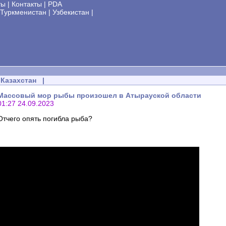
ты
|
Контакты
|
PDA
Туркменистан
|
Узбекистан
|
Казахстан
|
Массовый мор рыбы произошел в Атырауской области
01:27 24.09.2023
Отчего опять погибла рыба?