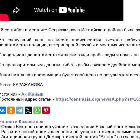
18 сентября в местечке Севрюжья коса Исатайского района была з
На следующий день на место происшествия выехала рабочая
департамента полиции, ветеринарной службы и местных исполните
Специалисты департамента экологии взяли пробы воды и почвы на
По предварительным данным, гибель рыбы связана с дрейфом морск
Дополнительная информация будет сообщена по результатам иссл
Ляззат КАРАЖАНОВА
Источник -
Ак Жайык
Постоянный адрес статьи -
https://centrasia.org/newsA.php?st=1
Новости Казахстана
-
Олжас Бектенов принял участие в заседании Евразийского межпра
-
Развитие легкой промышленности обсудили с отечественными пр
-
Агитационная группа Демократической партии "Ак жол" во главе с