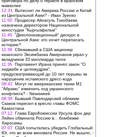
приговора по делу о теракте в иранском
мавзолее
12:31
Вытеснит ли Америка Россию и Китай
из Центральной Азии? - Иван Зуенко
11:50
Продюсер Айнагуль Токобаева
назначена директором Национальной
киностудии "Кыргызфильм"
11:45
"Деколонизационный" дискурс в
Центральной Азии: кто хочет переписать
историю?
11:39
Сбежавший в США акционер
казахского Эксимбанка Амирханов украл у
вкладчиков 33 миллиарда тенге
11:35
Парламент Ирана принял закон "О
хиджабе и целомудрии",
предусматривающий до 10 лет тюрьмы за
нарушение исламского дресс-кода
08:42
Могут ли американские танки М1
"Абрамс" изменить ход украинского
конфликта? - Newsweek
08:39
Бывший Павлодарский облаким
Скаков пересел в кресло главы ФОМС
Казахстана
07:12
Глава ЕвроКомиссии Урсула фон дер
Ляйен обвинила Россию в... бомбежке
Хиросимы
07:07
CША попытались убедить Глобальный
Юг, что во всем виновата Россия. Не вышло, -