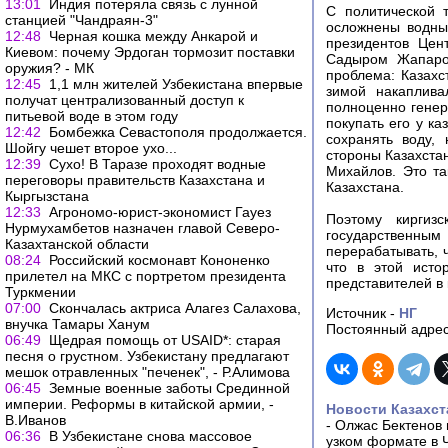
13:01
Индия потеряла связь с лунной
С политической 
станцией "Чандраян-3"
осложнены водны
12:48
Черная кошка между Анкарой и
президентов Цен
Киевом: почему Эрдоган тормозит поставки
Садыром Жапаро
оружия? - МК
проблема: Казахс
12:45
1,1 млн жителей Узбекистана впервые
зимой накаплива
получат централизованный доступ к
полноценно генер
питьевой воде в этом году
покупать его у ка
12:42
Бомбежка Севастополя продолжается.
сохранять воду,
Шойгу чешет второе ухо...
стороны Казахстан
12:39
Сухо! В Таразе проходят водные
Михайлов. Это та
переговоры правительств Казахстана и
Казахстана.
Кыргызстана
12:33
Агрономо-юрист-экономист Гауез
Поэтому киргизс
Нурмухамбетов назначен главой Северо-
государственн
Казахтанской области
перерабатывать, 
08:24
Российский космонавт Кононенко
что в этой исто
прилетел на МКС с портретом президента
представителей в
Туркмении
07:00
Скончалась актриса Алагез Салахова,
Источник -
НГ
внучка Тамары Ханум
Постоянный адрес
06:49
Щедрая помощь от USAID*: старая
песня о грустном. Узбекистану предлагают
мешок отравленных "печенек", - Р.Алимова
06:45
Земные военные заботы Срединной
империи. Реформы в китайской армии, -
Новости Казахст
В.Иванов
-
Олжас Бектенов 
06:36
В Узбекистане снова массовое
узком формате в 