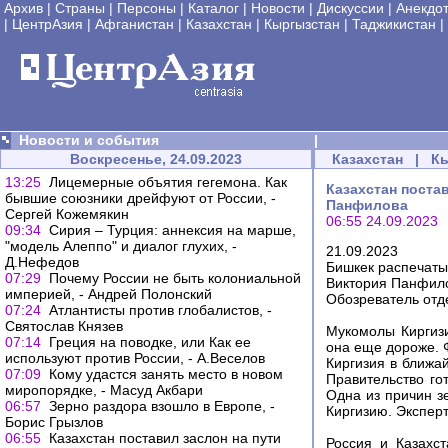
Архив
|
Страны
|
Персоны
|
Каталог
|
Новости
|
Дискуссии
|
Анекдо
|
ЦентрАзия
|
Афганистан
|
Казахстан
|
Кыргызстан
|
Таджикистан
|
Новости и события
|
Воскресенье, 24.09.2023
Казахстан
|
К
13:25
Лицемерные объятия гегемона. Как
Казахстан постав
бывшие союзники дрейфуют от России, -
Панфилова
Сергей Кожемякин
06:55 24.09.2023
09:34
Сирия – Турция: аннексия на марше,
"модель Алеппо" и диалог глухих, -
21.09.2023
Д.Нефедов
Бишкек распечаты
07:29
Почему России не быть колониальной
Виктория Панфил
империей, - Андрей Полонский
Обозреватель отд
07:24
Атлантисты против глобалистов, -
Святослав Князев
Мукомолы Киргизи
07:14
Греция на поводке, или Как ее
она еще дороже. 
используют против России, - А.Веселов
Киргизия в ближа
07:09
Кому удастся занять место в новом
Правительство го
миропорядке, - Масуд Акбари
Одна из причин з
06:57
Зерно раздора взошло в Европе, -
Киргизию. Эксперт
Борис Грызлов
06:55
Казахстан поставил заслон на пути
Россия и Казахс