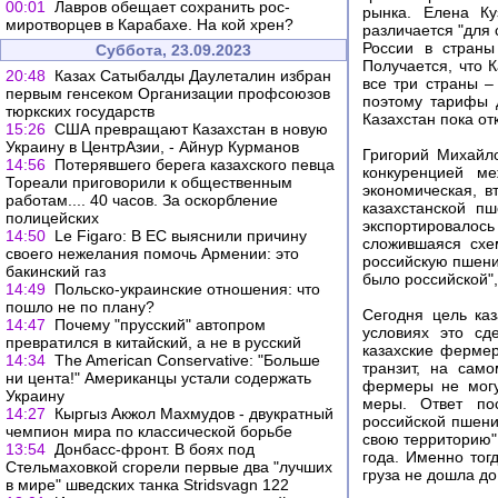
00:01
Лавров обещает сохранить рос-
рынка. Елена Ку
миротворцев в Карабахе. На кой хрен?
различается "для 
России в страны
Суббота, 23.09.2023
Получается, что 
20:48
Казах Сатыбалды Даулеталин избран
все три страны –
первым генсеком Организации профсоюзов
поэтому тарифы д
тюркских государств
Казахстан пока от
15:26
США превращают Казахстан в новую
Украину в ЦентрАзии, - Айнур Курманов
Григорий Михайло
14:56
Потерявшего берега казахского певца
конкуренцией м
Тореали приговорили к общественным
экономическая, в
работам.... 40 часов. За оскорбление
казахстанской п
полицейских
экспортировалос
14:50
Le Figaro: В ЕС выяснили причину
сложившаяся схе
своего нежелания помочь Армении: это
российскую пшени
бакинский газ
было российской",
14:49
Польско-украинские отношения: что
пошло не по плану?
Сегодня цель каз
14:47
Почему "прусский" автопром
условиях это сд
превратился в китайский, а не в русский
казахские фермер
14:34
The American Conservative: "Больше
транзит, на сам
ни цента!" Американцы устали содержать
фермеры не могу
Украину
меры. Ответ пос
14:27
Кыргыз Акжол Махмудов - двукратный
российской пшени
чемпион мира по классической борьбе
свою территорию",
13:54
Донбасс-фронт. В боях под
года. Именно тогд
Стельмаховкой сгорели первые два "лучших
груза не дошла до
в мире" шведских танка Stridsvagn 122