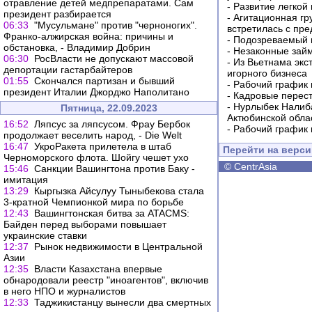
отравление детей медпрепаратами. Сам
-
Развитие легкой
президент разбирается
-
Агитационная гр
06:33
"Мусульмане" против "черноногих".
встретилась с пр
Франко-алжирская война: причины и
-
Подозреваемый в
обстановка, - Владимир Добрин
-
Незаконные займ
06:30
РосВласти не допускают массовой
-
Из Вьетнама экс
депортации гастарбайтеров
игорного бизнеса
01:55
Скончался партизан и бывший
-
Рабочий график 
президент Италии Джорджо Наполитано
-
Кадровые перес
-
Нурлыбек Налиб
Пятница, 22.09.2023
Актюбинской обла
16:52
Ляпсус за ляпсусом. Фрау Бербок
-
Рабочий график 
продолжает веселить народ, - Die Welt
16:47
УкроРакета прилетела в штаб
Перейти на верс
Черноморского флота. Шойгу чешет ухо
©
CentrAsia
15:46
Санкции Вашингтона против Баку -
имитация
13:29
Кыргызка Айсулуу Тыныбекова стала
3-кратной Чемпионкой мира по борьбе
12:43
Вашингтонская битва за ATACMS:
Байден перед выборами повышает
украинские ставки
12:37
Рынок недвижимости в Центральной
Азии
12:35
Власти Казахстана впервые
обнародовали реестр "иноагентов", включив
в него НПО и журналистов
12:33
Таджикистанцу вынесли два смертных