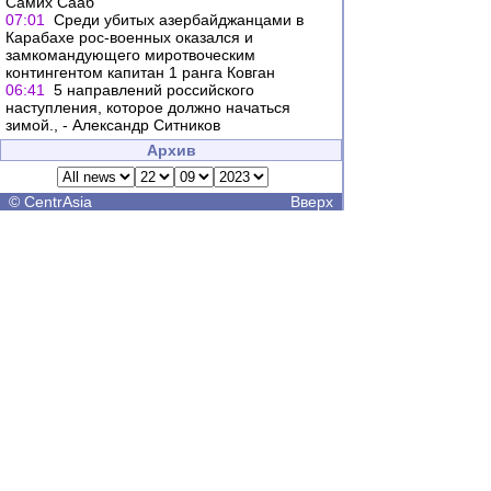
Самих Сааб
07:01
Среди убитых азербайджанцами в
Карабахе рос-военных оказался и
замкомандующего миротвоческим
контингентом капитан 1 ранга Ковган
06:41
5 направлений российского
наступления, которое должно начаться
зимой., - Александр Ситников
Архив
©
CentrAsia
Вверх