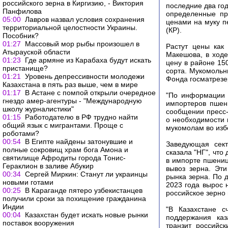
российского зерна в Киргизию, - Виктория
последние два го
Панфилова
определенные пр
05:00
Лавров назвал условия сохранения
ценами на муку п
территориальной целостности Украины.
(КР).
Пособник?
01:27
Массовый мор рыбы произошел в
Растут цены как
Атырауской области
Макешова, в ход
01:23
Где армяне из Карабаха будут искать
цену в районе 150
пристанище?
сорта. Мукомольн
01:21
Уровень депрессивности молодежи
Фонда госматрезе
Казахстана в пять раз выше, чем в мире
01:17
В Астане с помпой открыли очередное
"По информации 
гнездо амер-агентуры - "Международную
импортеров пшени
школу журналистики"
сообщении пресс-
01:15
Работодателю в РФ трудно найти
о необходимости 
общий язык с мигрантами. Проще с
мукомолам во изб
роботами?
00:54
В Египте найдены затонувшие и
Заведующая сек
полные сокровищ храм бога Амона и
сказала "НГ", что
святилище Афродиты города Тонис-
в импорте пшениц
Гераклион в заливе Абукир
вывоз зерна. Эти
00:34
Сергей Миркин: Станут ли украинцы
рынка зерна. По 
новыми готами
2023 года вырос 
00:25
В Караганде пятеро узбекистанцев
российское зерно 
получили сроки за похищение гражданина
Индии
"В Казахстане с
00:04
Казахстан будет искать новые рынки
поддержания каз
поставок вооружения
транзит российс