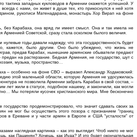
то тактика западных кукловодов в Армении окажется успешной. У
сегда с нами, он живет в душе тех, кто прикоснулся к ней хотя
адзином, рукописи Матенадарана, монастырь Хор Вирап на фоне
ь, без Карабаха, она вряд ли имеет смысл. Она и так имела не
я Арменией Советской, сразу стала осколком былого величия.
и нулевые годы давали надежду, что эта государственность будет
о, кажется, было другим. Оно было убеждено, что жизнь не
играв, предав Карабах, нынешние армянские обыватели предают
– предан на растерзание. Бедная Армения, не государство, шут с
 поэзия, музыка, пространство…
аха – особенно на фоне СВО – выразил Александр Ходаковский:
агедию этой маленькой области, которую Армения не удосужилась
ъюнктура не позволила Армении забрать Карабах в свой состав, –
ним лет жили в статусе, подобном нашему, и закончили, как могли
ятно… Мы потеряли кусочек христианского мира. Мне бесконечно
 государство продемонстрировало, что значит сдавать своих за
нян не мог бы осуществить этого позора с признанием "границ
ров в Ереване и у части армян в Европе и США "усталости" от
лазами наглядная картинка – как это выглядит. Чтоб никто не мог
чешь, как Пашинян? Хочешь, как Иуда? И это будет окончательная