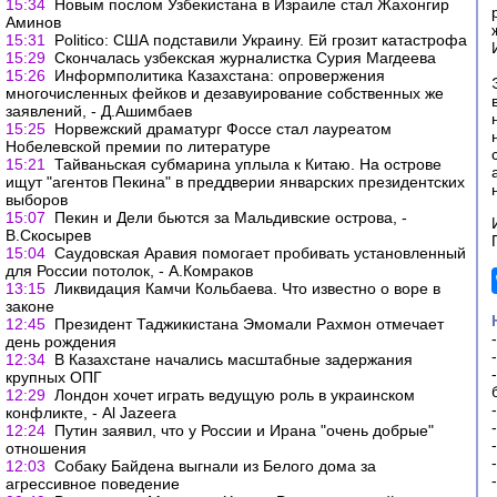
15:34
Новым послом Узбекистана в Израиле стал Жахонгир
Аминов
15:31
Politico: США подставили Украину. Ей грозит катастрофа
15:29
Скончалась узбекская журналистка Сурия Магдеева
15:26
Информполитика Казахстана: опровержения
многочисленных фейков и дезавуирование собственных же
заявлений, - Д.Ашимбаев
15:25
Норвежский драматург Фоссе стал лауреатом
Нобелевской премии по литературе
15:21
Тайваньская субмарина уплыла к Китаю. На острове
ищут "агентов Пекина" в преддверии январских президентских
выборов
15:07
Пекин и Дели бьются за Мальдивские острова, -
В.Скосырев
15:04
Саудовская Аравия помогает пробивать установленный
для России потолок, - А.Комраков
13:15
Ликвидация Камчи Кольбаева. Что известно о воре в
законе
12:45
Президент Таджикистана Эмомали Рахмон отмечает
день рождения
12:34
В Казахстане начались масштабные задержания
крупных ОПГ
12:29
Лондон хочет играть ведущую роль в украинском
конфликте, - Al Jazeera
12:24
Путин заявил, что у России и Ирана "очень добрые"
отношения
12:03
Собаку Байдена выгнали из Белого дома за
агрессивное поведение