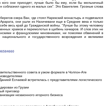
ез кого они приходят; лучше было бы ему, если бы мельничный
н соблазнил одного из малых сих". Это Евангелие. Грозные слова
берегов озера Ван, где стоял Нарекский монастырь и подвязался
 Арарата, они ушли из Нахичевани еще в Средние века и только
 себе весь край до Гражданской войны. "Лучше бы этому человеку
ушенных храмов и перемолотых в щебень хачкаров. И слов этих не
анскими и французскими чиновниками, ни помоями обвинений в
 национального и государственного возрождения и великими
696584660
вительственного совета в узком формате в Чолпон-Ате
оизводителями
 Данией Еспаевой встретилась с представителями логистического
дирован из Грузии
ный приговор
анизации незаконного игорного бизнеса