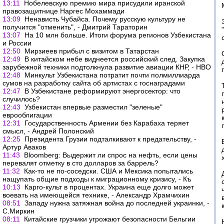
13:11
Нобелевскую премию мира присудили иранской
правозащитнице Наргес Мохаммади
13:09
Ненависть Чубайса. Почему русскую культуру не
получится "отменить", - Дмитрий Тараторин
13:07
На 10 млн больше. Итоги форума регионов Узбекистана
и России
12:50
Мирзиеев прибыл с визитом в Татарстан
12:49
В китайском небе виднеется российский след. Закупка
зарубежной техники подтолкнула развитие авиации КНР, - НВО
12:48
Минкульт Узбекистана потратит почти полмиллиарда
сумов на разработку сайта об артистах с госнаградами
12:47
В Узбекистане реформируют энергосектор: что
случилось?
12:43
Узбекистан впервые разместил "зеленые"
еврооблигации
12:31
Государственность Армении без Карабаха теряет
смысл, - Андрей Полонский
12:25
Президента Грузии подталкивают к предательству, -
Артур Аваков
11:43
Bloomberg: Выдержит ли спрос на нефть, если цены
перевалят отметку в сто долларов за баррель?
11:32
Как-то не по-соседски. США и Мексика попытались
нащупать общие подходы к миграционному кризису, - Къ
10:13
Карго-культ в процентах. Украина еще долго может
воевать на имеющейся технике, - Александр Храмчихин
08:51
Западу нужна затяжная война до последней украинки, -
С.Миркин
08:11
Китайские грузчики угрожают безопасности Бельгии