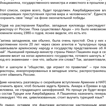
Мнацаканяна, государственного министра и известного в прошлом 
Этот список, скорее всего, будет продолжен. Азербайджанские вл
"совершивших преступления против мира и человечности". Единст
сохранить свое "лицо" на фоне окончательной победы.
Отдав на растерзание Карабах, западные кукловоды преследуют
диаспору от России. Пока существовал Арцах – это было невозмож
помнили конец 1980-х годов, яснее видели, кто есть кто.
Тактика западников, как обычно, была очень простой. Она у них 
протяжении почти 20 лет через своих агентов и "культурных пре
навязывали армянскому народу и государству представление об А
рай". Нынешний премьер-министр страны Никол Пашинян еще в сер
камнем висит на ногах армянского государства, готового шагнуть в
под его знаменами – они что, забыли эти слова? Так, запамятовал
Вот и шагнули в "общество, где играют по правилам" – при по
диаспоры, инкорпорированных в западные элиты, распространяющих
хотят обвинить Россию.
Даже начались разговоры о скорейшем вступлении Армении в НАТО,
сочинить враги, чтоб больнее задеть Кремль. Анкара и Ереван в о
человека, не страдающего шизофренией. Но проще уж будет возрод
в состав Турции или Азербайджана. А Пашиняна назначить генера
командует. Что им, цивилизованным, стоит выучить турецкий язык?
Ну ладно, оставим эти фантазии антирусски настроенным армя