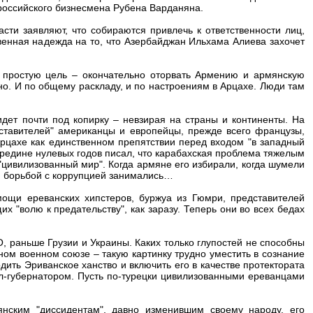
российского бизнесмена Рубена Варданяна.
асти заявляют, что собираются привлечь к ответственности лиц,
венная надежда на то, что Азербайджан Ильхама Алиева захочет
 простую цель – окончательно оторвать Армению и армянскую
но. И по общему раскладу, и по настроениям в Арцахе. Люди там
идет почти под копирку – невзирая на страны и континенты. На
дставителей" американцы и европейцы, прежде всего французы,
рцахе как единственном препятствии перед входом "в западный
едине нулевых годов писал, что карабахская проблема тяжелым
 "цивилизованный мир". Когда армяне его избирали, когда шумели
и, борьбой с коррупцией занимались…
мощи ереванских хипстеров, буржуа из Гюмри, представителей
 "волю к предательству", как заразу. Теперь они во всех бедах
 раньше Грузии и Украины. Каких только глупостей не способны
дном военном союзе – такую картинку трудно уместить в сознание
ить Эриванское ханство и включить его в качестве протектората
л-губернатором. Пусть по-турецки цивилизованными ереванцами
нским "диссидентам", давно изменившим своему народу, его