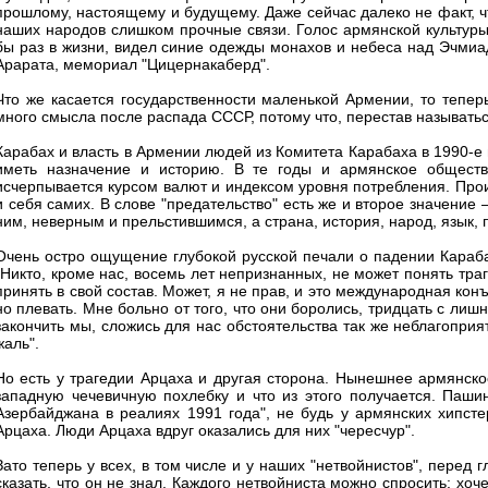
прошлому, настоящему и будущему. Даже сейчас далеко не факт, ч
наших народов слишком прочные связи. Голос армянской культуры в
бы раз в жизни, видел синие одежды монахов и небеса над Эчми
Арарата, мемориал "Цицернакаберд".
Что же касается государственности маленькой Армении, то тепер
много смысла после распада СССР, потому что, перестав называтьс
Карабах и власть в Армении людей из Комитета Карабаха в 1990-е 
иметь назначение и историю. В те годы и армянское обществ
исчерпывается курсом валют и индексом уровня потребления. Про
и себя самих. В слове "предательство" есть же и второе значение 
ним, неверным и прельстившимся, а страна, история, народ, язык,
Очень остро ощущение глубокой русской печали о падении Караб
"Никто, кроме нас, восемь лет непризнанных, не может понять тр
принять в свой состав. Может, я не прав, и это международная кон
но плевать. Мне больно от того, что они боролись, тридцать с лиш
закончить мы, сложись для нас обстоятельства так же неблагопри
жаль".
Но есть у трагедии Арцаха и другая сторона. Нынешнее армянское
западную чечевичную похлебку и что из этого получается. Паши
Азербайджана в реалиях 1991 года", не будь у армянских хипсте
Арцаха. Люди Арцаха вдруг оказались для них "чересчур".
Зато теперь у всех, в том числе и у наших "нетвойнистов", перед г
сказать, что он не знал. Каждого нетвойниста можно спросить: хо