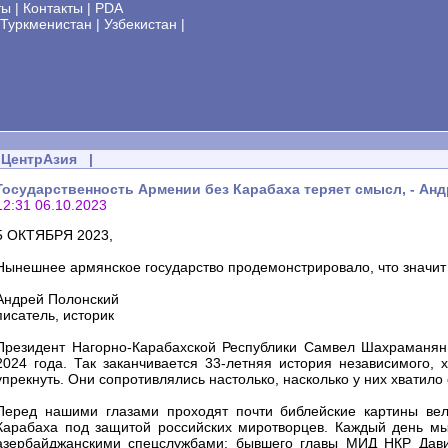
ты
|
Контакты
|
PDA
Туркменистан
|
Узбекистан
|
ЦентрАзия
|
Государственность Армении без Карабаха теряет смысл, - Ан
12:31 06.10.2023
5 ОКТЯБРЯ 2023,
Нынешнее армянское государство продемонстрировало, что значит с
Андрей Полонский
писатель, историк
Президент Нагорно-Карабахской Республики Самвел Шахраманян
2024 года. Так заканчивается 33-летняя история независимого,
упрекнуть. Они сопротивлялись настолько, насколько у них хватило 
Перед нашими глазами проходят почти библейские картины вел
Карабаха под защитой российских миротворцев. Каждый день мы
азербайджанскими спецслужбами: бывшего главы МИД НКР Дави