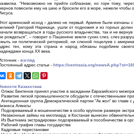
развилка. "Невозможно не прийти соблазнам, но горе тому, чер
жернов повесили ему на шею и бросили его в море, нежели чтобы о
Иисуса.
Этот армянский исход – далеко не первый. Армяне были изгнаны с 
великий Григорий Нарекаци, ушли от подножия и из горных долин
начали возвращаться в годы русского владычества, так и не вернув
не рождаться", – говорит о Пашиняне земля сухих слез, слез разр
смыть ни политической риторикой, ни слюной поцелуев с америк
адрес тех, кому эта страна и народ обязаны подобием своего
надеждами конца ХХ века.
Источник -
взгляд
Постоянный адрес статьи -
https://centrasia.org/newsA.php?st=1
Новости Казахстана
-
Олжас Бектенов принял участие в заседании Евразийского межпра
-
Развитие легкой промышленности обсудили с отечественными пр
-
Агитационная группа Демократической партии "Ак жол" во главе с
бизнеса Алматы
-
Подозреваемый в мошенничестве в особо крупном размере экстра
-
Незаконные займы на миллиард: в Костанае вынесен обвинитель
-
Из Вьетнама экстрадирован подозреваемый в пособничестве в орг
-
Рабочий график главы государства
-
Кадровые перестановки