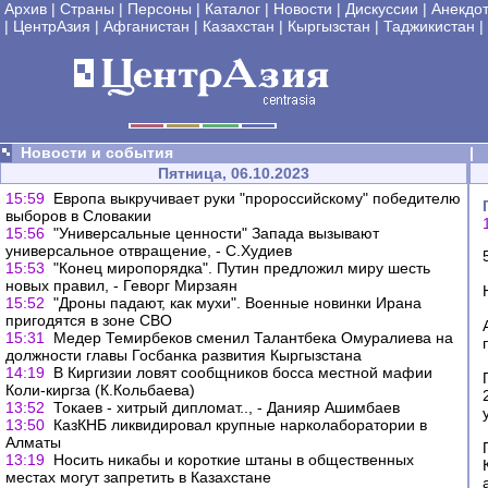
Архив
|
Страны
|
Персоны
|
Каталог
|
Новости
|
Дискуссии
|
Анекдо
|
ЦентрАзия
|
Афганистан
|
Казахстан
|
Кыргызстан
|
Таджикистан
|
Новости и события
|
Пятница, 06.10.2023
15:59
Европа выкручивает руки "пророссийскому" победителю
выборов в Словакии
15:56
"Универсальные ценности" Запада вызывают
универсальное отвращение, - С.Худиев
15:53
"Конец миропорядка". Путин предложил миру шесть
новых правил, - Геворг Мирзаян
15:52
"Дроны падают, как мухи". Военные новинки Ирана
пригодятся в зоне СВО
15:31
Медер Темирбеков сменил Талантбека Омуралиева на
должности главы Госбанка развития Кыргызстана
14:19
В Киргизии ловят сообщников босса местной мафии
Коли-киргза (К.Кольбаева)
13:52
Токаев - хитрый дипломат.., - Данияр Ашимбаев
13:50
КазКНБ ликвидировал крупные нарколаборатории в
Алматы
13:19
Носить никабы и короткие штаны в общественных
местах могут запретить в Казахстане