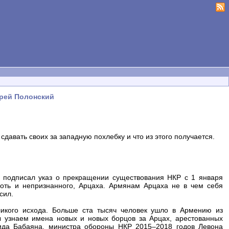
дрей Полонский
давать своих за западную похлебку и что из этого получается.
 подписал указ о прекращении существования НКР с 1 января
 хоть и непризнанного, Арцаха. Армянам Арцаха не в чем себя
сил.
икого исхода. Больше ста тысяч человек ушло в Армению из
 узнаем имена новых и новых борцов за Арцах, арестованных
да Бабаяна, министра обороны НКР 2015–2018 годов Левона