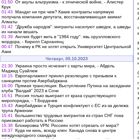
01:50
От акулы альтруизма - к этнической войне, - Алистер
Крук
01:43
Мандат ни при чем? Какие контракты напрямую
получала компания депутата, восстанавливающая акимат
Алматы
01:42
"Дружба народов": мигранты насилуют шведок, а шведы
их начали вешать
01:39
Англия будет жить в "1984 году": явь оруэлловского
мордора, - Кирилл Сарханянц
00:47
Почему в РК не хотят открыть Университет Центральной
Азии
Четверг, 05.10.2023
21:30
Украина просто исчезнет с карты мира, - Абдель
Маджид Суайлем
16:15
Европарламент принял резолюцию с призывом к
санкциям против Азербайджана
16:00
Прямая трансляция: Выступление Путина на заседании
клуба "Валдай" 2023 в Сочи
15:51
Россия только выиграет от краха существующего
миропорядка, - Т.Бордачев
15:43
Азербайджан и Турция конфликтуют с ЕС из-за дележа
трупа Армении
15:41
Большинство трудовых мигрантов из стран СНГ пока
приезжают работать в Россию
15:38
Блокировка VPN: Россиян хотят отрезать от мира?
15:37
Куда ни кинь, всюду клен: Канада снова в центре
международного скандала