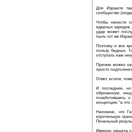
Для Израиля так
сообщество (когда
Чтобы нанести с
ядерных зарядов, 
удар может посл
пыль тот же Израи
Поэтому и все кр
пользу бедных. Т
отступать нам не
Причем можно начи
просто подтолкнет
Ответ, кстати, то
И последнее, но
обрезанную, нищу
позаботившись о
концепцию "а что
Напомню, что Га
коротенькую гран
Печальный резуль
Именно нищета с