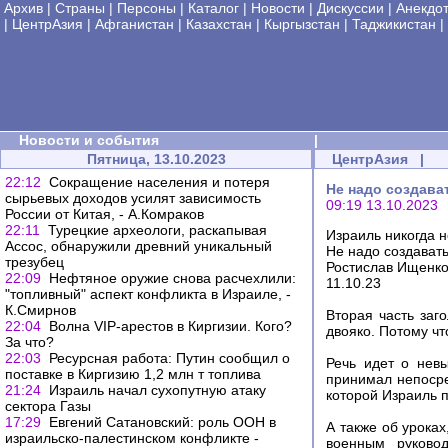
Архив
|
Страны
|
Персоны
|
Каталог
|
Новости
|
Дискуссии
|
Анекдо
|
ЦентрАзия
|
Афганистан
|
Казахстан
|
Кыргызстан
|
Таджикистан
|
Новости и события
|
Пятница, 13.10.2023
ЦентрАзия
|
22:12
Сокращение населения и потеря
Не надо создава
сырьевых доходов усилят зависимость
09:19 13.10.2023
России от Китая, - А.Комраков
22:11
Турецкие археологи, раскапывая
Израиль никогда н
Ассос, обнаружили древний уникальный
Не надо создавать
трезубец
Ростислав Ищенк
22:09
Нефтяное оружие снова расчехлили:
11.10.23
"топливный" аспект конфликта в Израиле, -
К.Смирнов
Вторая часть за
22:04
Волна VIP-арестов в Киргизии. Кого?
двояко. Потому чт
За что?
22:03
Ресурсная работа: Путин сообщил о
Речь идет о нев
поставке в Киргизию 1,2 млн т топлива
принимал непосре
21:24
Израиль начал сухопутную атаку
которой Израиль п
сектора Газы
17:29
Евгений Сатановский: роль ООН в
А также об уроках
израильско-палестинском конфликте -
военным руково