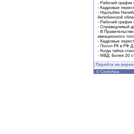
-
Рабочий график 
-
Кадровые перес
-
Нурлыбек Налиб
Актюбинской обла
-
Рабочий график 
-
Справедливый до
-
В Правительстве
авиационного топ
-
Кадровые перес
-
Посол РК в РФ Д
-
Когда тайна ста
-
МВД: Более 20 с
Перейти на верс
©
CentrAsia