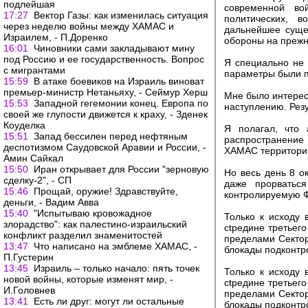
подлейшая
современной во
17:27
Вектор Газы: как изменилась ситуация
политических, в
через неделю войны между ХАМАС и
дальнейшее сущес
Израилем, - П.Доренко
обороны на прежн
16:01
Чиновники сами закладывают мину
под Россию и ее государственность. Вопрос
Я специально не 
с мигрантами
параметры были по
15:59
В атаке боевиков на Израиль виноват
премьер-министр Нетаньяху, - Сеймур Херш
Мне было интерес
15:53
Западной гегемонии конец. Европа по
наступлению. Резу
своей же глупости движется к краху, - Зденек
Коуделка
Я полагал, что 
15:51
Запад бессилен перед нефтяным
распространение 
деспотизмом Саудовской Аравии и России, -
ХАМАС территорию
Амин Сайкал
15:50
Иран открывает для России "зерновую
Но весь день 8 о
сделку-2", - СП
даже прорватьс
15:46
Прощай, оружие! Здравствуйте,
контролируемую Ф
деньги, - Вадим Авва
15:40
"Испытываю кровожадное
Только к исходу 
злорадство": как палестино-израильский
сtредине третьего
конфликт разделил знаменитостей
пределами Сектор
13:47
Что написано на эмблеме ХАМАС, -
блокады подконтр
П.Густерин
13:45
Израиль – только начало: пять точек
Только к исходу 
новой войны, которые изменят мир, -
сtредине третьего
И.Головнев
пределами Сектор
13:41
Есть ли друг: могут ли остальные
блокады подконтр