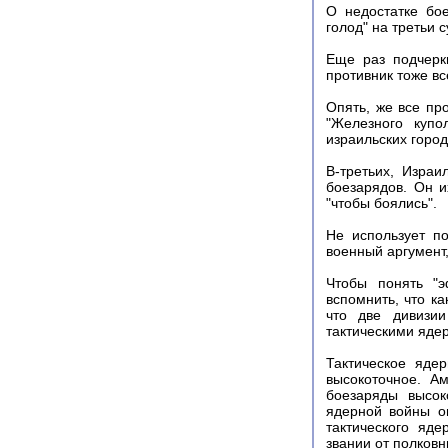
О недостатке бо
голод" на третьи 
Еще раз подчерк
противник тоже вс
Опять, же все пр
"Железного купо
израильских город
В-третьих, Изра
боезарядов. Он и
"чтобы боялись".
Не использует п
военный аргумент,
Чтобы понять "э
вспомнить, что ка
что две дивизии
тактическими яде
Тактическое яде
высокоточное. А
боезаряды высок
ядерной войны о
тактического яд
звании от полковн