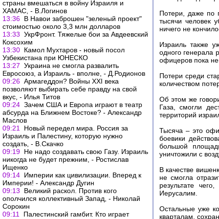
страны вмешаться в войну Израиля и
ХАМАС, - В.Логинов
Потери, даже по 
13:36
В Навои заброшен "зеленый проект"
тысячи человек 
стоимостью около 3,3 млн долларов
ничего не кончило
13:33
УкрФронт. Тяжелые бои за Авдеевский
Коксохим
Израиль также у
13:30
Камол Мухтаров - новый посол
одного генерала 
Узбекистана при ЮНЕСКО
офицеров пока не
13:27
Украина не смогла развалить
Евросоюз, а Израиль - вполне, - Д.Родионов
Потери среди ста
09:26
Армагеддон? Войны XXI века
количеством потер
позволяют выбирать себе правду на свой
вкус, - Илья Титов
Об этом же говори
09:24
Зачем США и Европа играют в театр
Газа, смогли де
абсурда на Ближнем Востоке? - Александр
территорий израил
Маслов
09:21
Новый передел мира. Россия за
Тысяча – это офи
Израиль и Палестину, которую нужно
боевики действов
создать, - В.Скачко
большой площад
09:19
Не надо создавать свою Газу. Израиль
уничтожили с возд
никогда не будет прежним, - Ростислав
Ищенко
В качестве вишен
09:14
Империи как цивилизации. Вперед к
не смогла отрази
Империи! - Александр Дугин
результате чего
09:13
Великий раскол. Против кого
Иерусалим.
ополчился коллективный Запад, - Николай
Сорокин
Остальные уже ко
09:11
Палестинский гамбит. Кто играет
кварталам, сохра