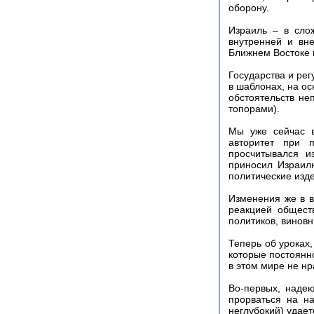
оборону.
Израиль – в сло
внутренней и вне
Ближнем Востоке 
Государства и ре
в шаблонах, на о
обстоятельств н
топорами).
Мы уже сейчас в
авторитет при 
просчитывался и
приносил Израил
политические изде
Изменения же в в
реакцией общест
политиков, винов
Теперь об уроках,
которые постоянно
в этом мире не нр
Во-первых, наде
прорваться на н
неглубокий) удает