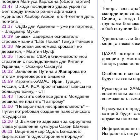
победил Магнуса Карлсена (обзор партии)
21:47
В ходе последнего удара укров по
Теперь весь ара
Белгороду тяжело ранен афганский
скоординированная
журналист Хайбар Акифи, его 4-летняя дочь
Сирии, а когда 
погибла
группами боевико
21:37
ОДКБ для Армении – уже не партнер,
в бой вступили бы
- Владимир Мухин
16:39
Бишкек. Задержан основатель
Удержалось ли бы
стройкомпании "Elite House" Тимур Файзиев
море, а также как
16:38
Мировая экономика хромает, но
держится, - Мартин Вулф
ЦАХАЛ потерял о
16:36
Просчеты США в ближневосточной
доверия у местн
стратегии с последствиями для Китая и
теперь резко осло
Украины, - Юкихиро Сакагути
16:32
Заявление Путина и Жапарова по
Особенно в связи
итогам переговоров в Бишкеке
будут вызваны сп
15:59
Израиль-ХАМАС: Иран, Турция,
Россия, США, КСА просчитывают шансы на
Руководство ХАМ
большую войну, - СП
восполнены за с
15:43
Простить себе все долги: Молдавия
возможность выжи
решила не платить "Газпрому"
15:00
"Невероятная несправедливость" –
В результате пре
Путин потребовал создания палестинского
которой будет эл
государства
оружием неплохо 
12:20
В Шымкенте задержан за коррупцию
глава управления культуры Сакен Шакеев
Информационно-по
08:11
Вице-премьер Эдиль Байсалов:
Исправлять ситуац
Кыргызстан "в одностороннем порядке"