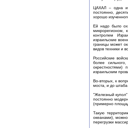
ЦАХАЛ – одна из
постоянно, десят
хорошо изученног
Ей надо было ох
микрорегионом, 
контролем Изра
израильские воен
границы может ок
видов техники и в
Российские войск
более сильного
окрестностями) 
израильским пров
Во-вторых, к воп
моста, и до штаба
"Железный купол"
постоянно модерн
(примерно площад
Такую территори
океанами), можно
перегрузки массир