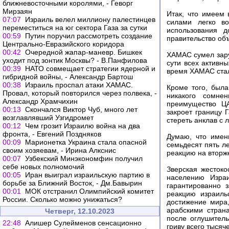
ближневосточными королями, - Геворг
Мирзаян
Итак, что имеем
07:07
Израиль велел миллиону палестинцев
силами легко в
переместиться на юг сектора Газа за сутки
использования д
00:59
Путин поручил рассмотреть создание
правительство об
Центрально-Евразийского коридора
00:42
Очередной жапар-маневр. Бишкек
ХАМАС сумел зару
уходит под зонтик Москвы? - В.Панфилова
сути всех активн
00:39
НАТО совмещает стратегии ядерной и
время ХАМАС стал
гибридной войны, - Александр Бартош
00:38
Израиль проспал атаки ХАМАС.
Кроме того, была
Провал, который повторился через полвека, -
никакого сомне
Александр Храмчихин
преимущество ЦА
00:13
Скончался Виктор Чуб, много лет
закроет границу 
возглавлявший Узгидромет
стереть анклав с 
00:12
Чем грозит Израилю война на два
фронта, - Евгений Поздняков
Думаю, что имен
00:09
Марионетка Украина стала опасной
семьдесят пять ле
своим хозяевам, - Ирина Алкснис
реакцию на вторж
00:07
Узбекский Минэкономфин получил
себе новых полномочий
Зверская жесток
00:05
Иран выиграл израильскую партию в
населению Изра
борьбе за Ближний Восток, - Дм.Бавырин
гарантированно 
00:01
МОК отстранил Олимпийский комитет
реакцию израиль
России. Сколько можно унижаться?
достижение мира
арабскими стран
Четверг, 12.10.2023
после оглушитель
22:48
Алишер Сулейменов сенсационно
гриву всего тысяч