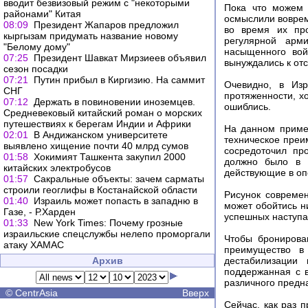
вводит безвизовый режим с "некоторыми
Пока что можем 
районами" Китая
осмыслили воврем
08:09
Президент Жапаров предложил
во время их про
кыргызам придумать название новому
регулярной арм
"Белому дому"
насыщенного вой
07:25
Президент Шавкат Мирзиеев объявил
вынуждались к от
сезон посадки
07:21
Путин прибыл в Киргизию. На саммит
Очевидно, в Из
СНГ
протяженности, х
07:12
Держать в повиновении иноземцев.
ошиблись.
Средневековый китайский роман о морских
путешествиях к берегам Индии и Африки
На данном пример
02:01
В Андижанском университете
техническое преи
выявлено хищение почти 40 млрд сумов
сосредоточил пр
01:58
Хокимият Ташкента закупил 2000
должно было в 1
китайских электробусов
действующие в оп
01:57
Сакральные объекты: зачем сарматы
строили геоглифы в Костанайской области
Рисунок совреме
01:40
Израиль может попасть в западню в
может обойтись н
Газе, - Р.Харден
успешных наступа
01:33
New York Times: Почему грозные
израильские спецслужбы нелепо проморгали
Чтобы бронирова
атаку ХАМАС
преимущество в
Архив
дестабилизации 
поддержанная с в
различного предн
©
CentrAsia
Вверх
Сейчас, как раз 