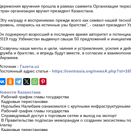
Церемония вручения прошла в рамках саммита Организации тюркски
стран организации вручил президент Казахстана.
"Эту награду я воспринимаю прежде всего как символ нашей тесно
уровень, опираясь на истинные узы братства", - сказал президент 
Он подчеркнул возросший в последнее время авторитет и потенциал
2019 году Узбекистан выдвинул свыше 50 предложений и инициати
"Созвучны наши мечты и цели, чаяния и устремления, усилия и де
дружба и братство, и впредь будут вместе, в согласии и взаимопон
Мирзиеев.
Источник -
Газета.uz
Постоянный адрес статьи -
https://centrasia.org/newsA.php?st=1
Новости Казахстана
-
Рабочий график главы государства
-
Кадровые перестановки
-
Нурлыбек Налибаев ознакомился с крупными инфраструктурными 
-
Рабочий график главы государства
-
Справедливый доступ к торговым сетям и выход на экспорт
-
В Правительстве подписан меморандум о создании экосистемы по 
Алатау
-
Кадровые перестановки