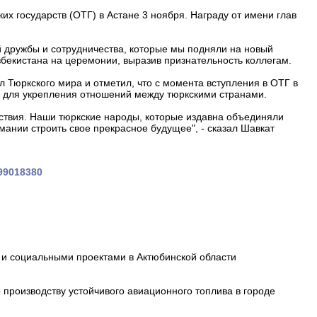
х государств (ОТГ) в Астане 3 ноября. Награду от имени глав
й дружбы и сотрудничества, которые мы подняли на новый
Узбекистана на церемонии, выразив признательность коллегам.
 Тюркского мира и отметил, что с момента вступления в ОТГ в
в для укрепления отношений между тюркскими странами.
йствия. Наши тюркские народы, которые издавна объединяли
имании строить свое прекрасное будущее", - сказал Шавкат
699018380
и социальными проектами в Актюбинской области
производству устойчивого авиационного топлива в городе