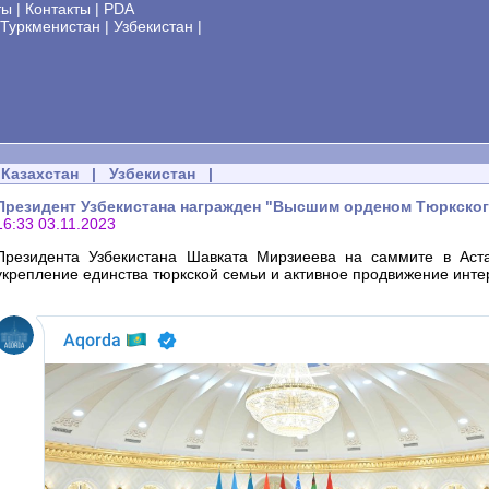
ты
|
Контакты
|
PDA
Туркменистан
|
Узбекистан
|
Казахстан
|
Узбекистан
|
Президент Узбекистана награжден "Высшим орденом Тюркског
16:33 03.11.2023
Президента Узбекистана Шавката Мирзиеева на саммите в Аст
укрепление единства тюркской семьи и активное продвижение инте