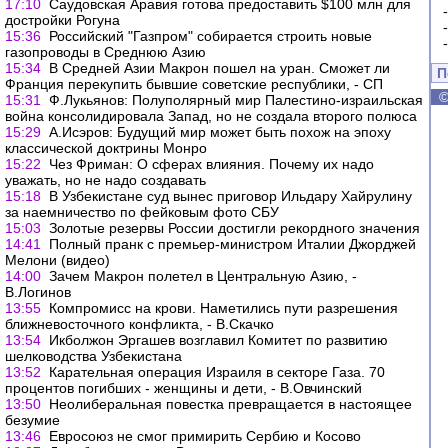
17:10
Саудовская Аравия готова предоставить $100 млн для
достройки Рогуна
15:36
Российский "Газпром" собирается строить новые
газопроводы в Среднюю Азию
15:34
В Средней Азии Макрон пошел на уран. Сможет ли
П
Франция перекупить бывшие советские республики, - СП
15:31
Ф.Лукьянов: Полуполярный мир Палестино-израильская
война консолидировала Запад, но не создала второго полюса
15:29
А.Исэров: Будущий мир может быть похож на эпоху
классической доктрины Монро
15:22
Чез Фриман: О сферах влияния. Почему их надо
уважать, но не надо создавать
15:18
В Узбекистане суд вынес приговор Ильдару Хайрулину
за наемничество по фейковым фото СБУ
15:03
Золотые резервы России достигли рекордного значения
14:41
Полный пранк с премьер-министром Италии Джорджей
Мелони (видео)
14:00
Зачем Макрон полетел в Центральную Азию, -
В.Логинов
13:55
Компромисс на крови. Наметились пути разрешения
ближневосточного конфликта, - В.Скачко
13:54
Икболжон Эргашев возглавил Комитет по развитию
шелководства Узбекистана
13:52
Карательная операция Израиля в секторе Газа. 70
процентов погибших - женщины и дети, - В.Овчинский
13:50
Неолиберальная повестка превращается в настоящее
безумие
13:46
Евросоюз не смог примирить Сербию и Косово