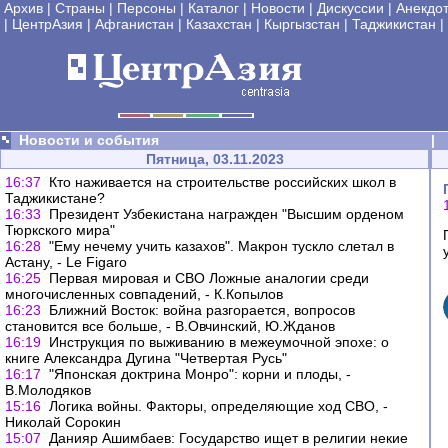
Архив
|
Страны
|
Персоны
|
Каталог
|
Новости
|
Дискуссии
|
Анекдо
|
ЦентрАзия
|
Афганистан
|
Казахстан
|
Кыргызстан
|
Таджикистан
|
Новости и события
|
Пятница, 03.11.2023
16:37
Кто наживается на строительстве российских школ в
Таджикистане?
16:33
Президент Узбекистана награжден "Высшим орденом
Тюркского мира"
16:28
"Ему нечему учить казахов". Макрон тускло слетал в
Астану, - Le Figaro
16:25
Первая мировая и СВО Ложные аналогии среди
многочисленных совпадений, - К.Копылов
16:23
Ближний Восток: война разгорается, вопросов
становится все больше, - В.Овчинский, Ю.Жданов
16:19
Инструкция по выживанию в межеумочной эпохе: о
книге Александра Дугина "Четвертая Русь"
16:17
"Японская доктрина Монро": корни и плоды, -
В.Молодяков
15:16
Логика войны. Факторы, определяющие ход СВО, -
Николай Сорокин
15:07
Данияр Ашимбаев: Государство ищет в религии некие