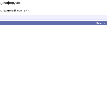
 медиафоруме
воправный контент
Вверх