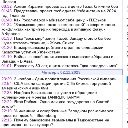
Шерзад
08:32
Армия Израиля прорвалась в центр Газы: ближние бои
01:45
Представлен проект госбюджета Узбекистана на 2024
год. Главное
01:40
Как Росолигархи набивают себе цену, - П.Еськов
01:34
"Закрывающееся окно возможностей" в современных
конфликтах как триггер их перехода в активную фазу, -
А.Фролов
01:33
Пока "весь мир" занят Газой, Западу стоило бы без
шума отказать Украине, - Жюль Сийес
01:20
В американском рейтинге стран по силе армии
Казахстан уступил Узбекистану
01:10
Война - способ политического выживания Украины и
Запада, - В.Авва
01:01
Евросоюзу 30 лет, а жить осталось "два понедельника"
Четверг, 02.11.2023
23:20
2 ноября - День провозглашения Российской империи
22:54
США ввели санкции против СПБ биржи, торгующей
американскими акциями
22:35
Нацбанк Казахстана выпустил в обращение
коллекционные монеты TANIRLIK TANYM
22:22
Яков Рабкин: Одно или два государства на Святой
земле?
22:19
Униженные и оскорбленные Западном рос-олигархи
просятся домой, - Bloomberg
22:16
Почему банковские терминалы в Таджикистане не
принимают новые купюры?