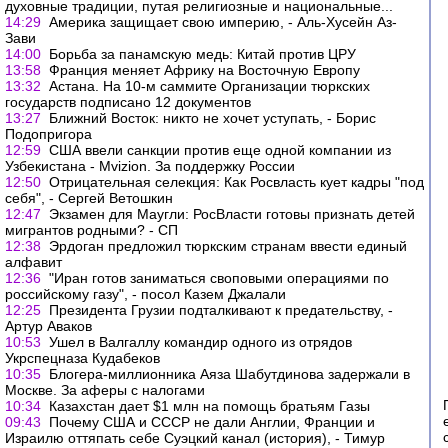
духовные традиции, путая религиозные и национальные...
14:29
Америка защищает свою империю, - Аль-Хусейн Аз-
Зави
14:00
Борьба за панамскую медь: Китай против ЦРУ
13:58
Франция меняет Африку на Восточную Европу
13:32
Астана. На 10-м саммите Организации тюркских
государств подписано 12 документов
13:27
Ближний Восток: никто не хочет уступать, - Борис
Подопригора
12:59
США ввели санкции против еще одной компании из
Узбекистана - Mvizion. За поддержку России
12:50
Отрицательная селекция: Как Росвласть кует кадры "под
себя", - Сергей Ветошкин
12:47
Экзамен для Маугли: РосВласти готовы признать детей
мигрантов родными? - СП
12:38
Эрдоган предложил тюркским странам ввести единый
алфавит
12:36
"Иран готов заниматься своповыми операциями по
российскому газу", - посол Казем Джалали
12:25
Президента Грузии подталкивают к предательству, -
Артур Аваков
10:53
Ушел в Валгаллу командир одного из отрядов
Укрспецназа Кудабеков
10:35
Блогера-миллионника Аяза Шабутдинова задержали в
Москве. За аферы с налогами
10:34
Казахстан дает $1 млн на помощь братьям Газы
09:43
Почему США и СССР не дали Англии, Франции и
Израилю оттяпать себе Суэцкий канал (история), - Тимур