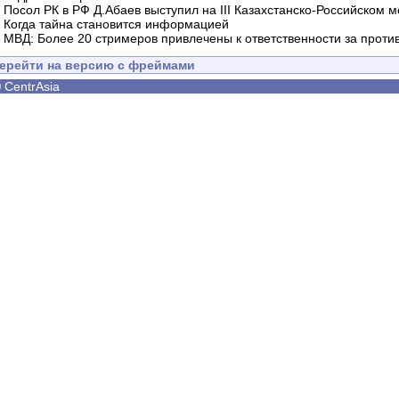
-
Посол РК в РФ Д.Абаев выступил на III Казахстанско-Российском
-
Когда тайна становится информацией
-
МВД: Более 20 стримеров привлечены к ответственности за проти
ерейти на версию с фреймами
©
CentrAsia