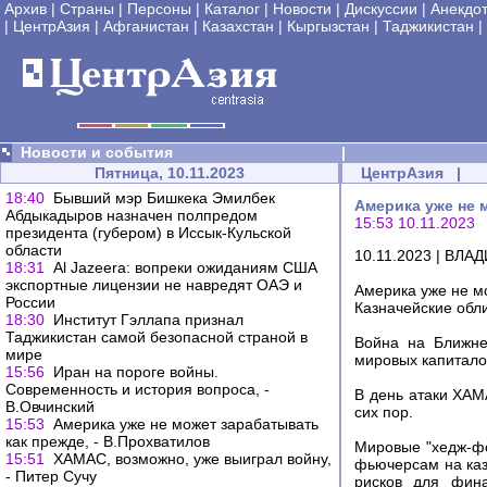
Архив
|
Страны
|
Персоны
|
Каталог
|
Новости
|
Дискуссии
|
Анекдо
|
ЦентрАзия
|
Афганистан
|
Казахстан
|
Кыргызстан
|
Таджикистан
|
Новости и события
|
Пятница, 10.11.2023
ЦентрАзия
|
18:40
Бывший мэр Бишкека Эмилбек
Америка уже не 
Абдыкадыров назначен полпредом
15:53 10.11.2023
президента (губером) в Иссык-Кульской
области
10.11.2023 | ВЛ
18:31
Al Jazeera: вопреки ожиданиям США
экспортные лицензии не навредят ОАЭ и
Америка уже не м
России
Казначейские обл
18:30
Институт Гэллапа признал
Таджикистан самой безопасной страной в
Война на Ближне
мире
мировых капитало
15:56
Иран на пороге войны.
Современность и история вопроса, -
В день атаки ХАМ
В.Овчинский
сих пор.
15:53
Америка уже не может зарабатывать
как прежде, - В.Прохватилов
Мировые "хедж-фо
15:51
ХАМАС, возможно, уже выиграл войну,
фьючерсам на каз
- Питер Сучу
рисков для фина