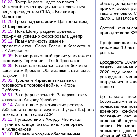
10:23
Такер Карлсон идет во власть?
обвал долларовог
Мятежный телеведущий может оказаться
причем обвал ры
вице-президентом США, - Владимир
такого не было. 
Малышев
было… Казалось бы
10:20
Гроза над китайским Центробанком, -
Ю.Тавровский
Датский финансов
09:15
Пока Шойгу раздает ордена...
принадлежало 33%
УкрАрмия успешно форсировала Днепр
09:12
Прагматичность измен и
Профессиональны
предательства. "Союз" России и Казахстана,
динамики 10-летн
- К.Аверьянов
рынках.
09:09
Как миграционный кризис уничтожает
экономику Германии, - Глеб Простаков
Доходность 10-ле
09:05
Казахстан оказался самым близким
падать, начиная 
союзником Кремля. Обнимашки с камнем за
2020 году, когда 
пазухой, - НГ
рекордного мини
09:02
Турция и Израиль выказывают
погрузились в ха
готовность к торговой войне, - Игорь
госдолг.
Субботин
08:51
За аферы с землей. Задержан аким
До самого посл
казахского Атырау Уразбаев
безопасными инве
03:14
Агентство стратегических реформ
пользовались пов
Узбекистана реорганизуется. Шухрат Вафаев
военного конфл
покидает пост главы АСР
последних лет н
03:11
Путешествие в Акорду. Что искал
половиной недел
Путин в столице Казахстана, - репортаж
пишет: "На миро
А.Колесникова
аномалия: доход
03:10
Почему молодые обеспеченные
облигаций США. Р