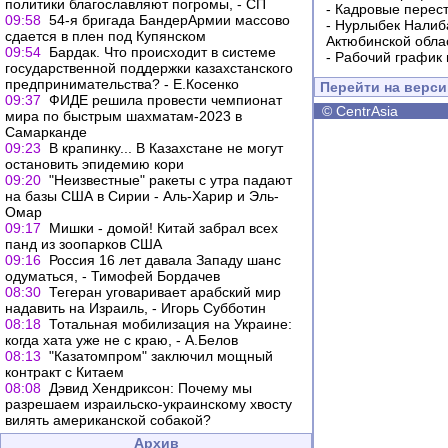
политики благославляют погромы, - СП
-
Кадровые перес
09:58
54-я бригада БандерАрмии массово
-
Нурлыбек Налиб
сдается в плен под Купянском
Актюбинской обла
09:54
Бардак. Что происходит в системе
-
Рабочий график 
государственной поддержки казахстанского
предпринимательства? - Е.Косенко
Перейти на верс
09:37
ФИДЕ решила провести чемпионат
©
CentrAsia
мира по быстрым шахматам-2023 в
Самарканде
09:23
В крапинку... В Казахстане не могут
остановить эпидемию кори
09:20
"Неизвестные" ракеты с утра падают
на базы США в Сирии - Аль-Харир и Эль-
Омар
09:17
Мишки - домой! Китай забрал всех
панд из зоопарков США
09:16
Россия 16 лет давала Западу шанс
одуматься, - Тимофей Бордачев
08:30
Тегеран уговаривает арабский мир
надавить на Израиль, - Игорь Субботин
08:18
Тотальная мобилизация на Украине:
когда хата уже не с краю, - А.Белов
08:13
"Казатомпром" заключил мощный
контракт с Китаем
08:08
Дэвид Хендриксон: Почему мы
разрешаем израильско-украинскому хвосту
вилять американской собакой?
Архив