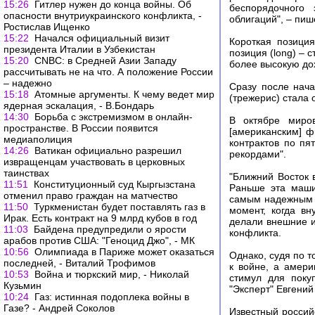
15:26
Гитлер нужен до конца войны. Об
беспорядочного 
опасности внутриукраинского конфликта, -
облигаций", – пиш
Ростислав Ищенко
15:22
Начался официальный визит
Короткая позиция
президента Италии в Узбекистан
позиция (long) – 
15:20
CNBC: в Средней Азии Западу
более высокую дох
рассчитывать не на что. А положение России
– надежно
Сразу после нач
15:18
Атомные аргументы. К чему ведет мир
(трежерис) стала
ядерная эскалация, - В.Бондарь
14:30
Борьба с экстремизмом в онлайн-
В октябре миро
пространстве. В России появится
[американским] ф
медиаполиция
контрактов по п
14:26
Ватикан официально разрешил
рекордами".
извращенцам участвовать в церковных
таинствах
"Ближний Восток 
11:51
Конституционный суд Кыргызстана
Раньше эта маши
отменил право граждан на матчество
самым надежным у
11:50
Туркменистан будет поставлять газ в
момент, когда в
Ирак. Есть контракт на 9 млрд кубов в год
делали внешние и
11:03
Байдена предупредили о ярости
конфликта.
арабов против США: "Геноцид Джо", - МК
10:56
Олимпиада в Париже может оказаться
Однако, судя по т
последней, - Виталий Трофимов
к войне, а амер
10:53
Война и тюркский мир, - Николай
стимул для поку
Кузьмин
"Эксперт" Евгений
10:24
Газ: истинная подоплека войны в
Газе? - Андрей Соколов
Известный россий