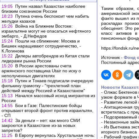
19:05
Путин назвал Казахстан наиболее
Таким образом, 
близким союзником России
американской эко
18:23
Путина очень беспокоит чем набить
факто вышел из п
желудки казахов
раскладах произ
15:26
Война на Ближнем Востоке:
обесценит. Это р
израильтяне могут не опасаться нефтяного
класс активов в
эмбарго, - Д.Нефедов
пенсионных фондо
15:24
Пошли на сближение: Москва и
Бишкек наращивают сотрудничество, -
https://fondsk.ru/
К.Логинова
15:22
Дилеры автобрендов из Китая стали
Источник -
Фонд с
лидерами рынка России
Постоянный адрес
15:20
В России арестованы счета
армянского поставщика Utair по иску о
неполученных двигателях
15:18
Путин и Токаев подписали очередную
филькину грамотку - "трехлетний план
Новости Казахст
действий между Россией и Казахстаном"
-
Олжас Бектенов 
15:13
Начался массовый исход мигрантов из
узком формате в 
России
-
Развитие легкой
14:55
Бои в Газе: Палестинские бойцы
-
Агитационная гр
открывают второй фронт против израильтян,
встретилась с пр
- СП
-
Подозреваемый в
14:42
За деньги – нет: как много СМИ
-
Незаконные займ
закроются в Казахстане из-за новых
-
Из Вьетнама экс
запретов?
игорного бизнеса
11:25
В Европу вернулась Хрустальная ночь:
-
Рабочий график 