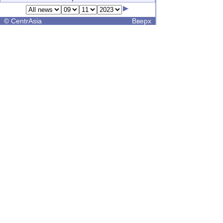
©
CentrAsia
Вверх