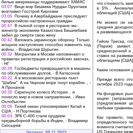
белые американцы поддерживают ХАМАС
что стоимость за
03:07
Вице-мэр Бишкека Нурдан Орунтаев
в 5%... Аномали
возглавил Госстрой Киргизии
облигаций [США] 
03:05
Почему в Азербайджане преследуют
пророссийски настроенных граждан
Но можно ли наз
00:47
В пьяной ссоре в ресторане экс-
средняя доходнос
министр экономики Казахстана Бишимбаев
а развивающихся р
забил до смерти свою жену
00:42
Взломать украинскую оборону. Только
Гийом Треска, гл
мощное наступление способно изменить ход
(Париж) заявил
войны, - Владислав Шурыгин
среднесрочной и 
00:32
Мигрантам в Москве напоминают о
ставок на развив
правилах регистрации и российских законах,
облигациям [США]
- НГ
00:28
Госбюджеты превращаются в машины
Какие основания 
по обслуживанию долгов, - В.Катасонов
00:22
А в московских ресторанах пьют
Прежде всего эт
"Шабли". А на Черном море тонут корабли.., -
октябре 2023 года
А.Проханов
00:20
Скрипнуло колесо Истории... и
На фондовых рынка
понесло мир в новом направлении, - Иван
акцию (запрашив
Охлобыстин
(предлагаемая ц
00:05
Тихий океан утихомиривает Китай и
любыми сравнимы
США, - Н.Портякова
00:03
ЗРК С-400 стали орудием
Как правило, пе
предвыборной борьбы в Индии, - Владимир
определенного пе
Скосырев
момента считаетс
US Treasures резк
Четверг, 09.11.2023