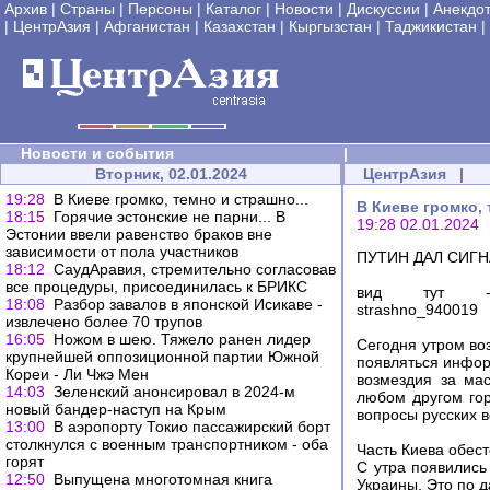
Архив
|
Страны
|
Персоны
|
Каталог
|
Новости
|
Дискуссии
|
Анекдо
|
ЦентрАзия
|
Афганистан
|
Казахстан
|
Кыргызстан
|
Таджикистан
|
Новости и события
|
Вторник, 02.01.2024
ЦентрАзия
|
19:28
В Киеве громко, темно и страшно...
В Киеве громко, 
18:15
Горячие эстонские не парни... В
19:28 02.01.2024
Эстонии ввели равенство браков вне
зависимости от пола участников
ПУТИН ДАЛ СИГН
18:12
СаудАравия, стремительно согласовав
все процедуры, присоединилась к БРИКС
вид тут - https:
18:08
Разбор завалов в японской Исикаве -
strashno_940019
извлечено более 70 трупов
16:05
Ножом в шею. Тяжело ранен лидер
Сегодня утром во
крупнейшей оппозиционной партии Южной
появляться инфор
Кореи - Ли Чжэ Мен
возмездия за ма
14:03
Зеленский анонсировал в 2024-м
любом другом гор
новый бандер-наступ на Крым
вопросы русских 
13:00
В аэропорту Токио пассажирский борт
столкнулся с военным транспортником - оба
Часть Киева обест
горят
С утра появились
12:50
Выпущена многотомная книга
Украины. Это по 