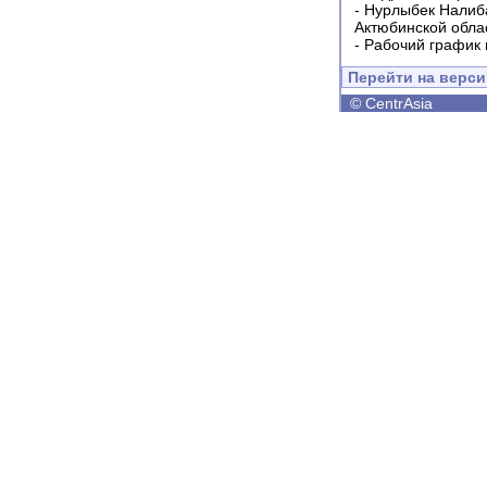
-
Нурлыбек Налиб
Актюбинской обла
-
Рабочий график 
Перейти на верс
©
CentrAsia