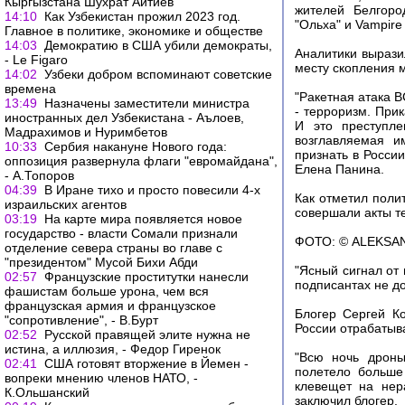
Кыргызстана Шухрат Айтиев
жителей Белгор
14:10
Как Узбекистан прожил 2023 год.
"Ольха" и Vampire
Главное в политике, экономике и обществе
14:03
Демократию в США убили демократы,
Аналитики вырази
- Le Figaro
месту скопления 
14:02
Узбеки добром вспоминают советские
времена
"Ракетная атака 
13:49
Назначены заместители министра
- терроризм. Прик
иностранных дел Узбекистана - Аълоев,
И это преступле
Мадрахимов и Нуримбетов
возглавляемая и
10:33
Сербия накануне Нового года:
признать в России
оппозиция развернула флаги "евромайдана",
Елена Панина.
- А.Топоров
04:39
В Иране тихо и просто повесили 4-х
Как отметил поли
израильских агентов
совершали акты те
03:19
На карте мира появляется новое
государство - власти Сомали признали
ФОТО: © ALEKS
отделение севера страны во главе с
"президентом" Мусой Бихи Абди
"Ясный сигнал от 
02:57
Французские проститутки нанесли
подписантах не до
фашистам больше урона, чем вся
французская армия и французское
Блогер Сергей Ко
"сопротивление", - В.Бурт
России отрабатыв
02:52
Русской правящей элите нужна не
истина, а иллюзия, - Федор Гиренок
"Всю ночь дроны
02:41
США готовят вторжение в Йемен -
полетело больше 
вопреки мнению членов НАТО, -
клевещет на нер
К.Ольшанский
заключил блогер.