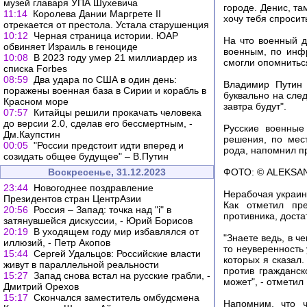
музей главаря УПА Шухевича
городе. Денис, та
11:14
Королева Дании Маргрете II
хочу тебя спросит
отрекается от престола. Устала старушенция
10:12
Черная страница истории. ЮАР
На что военный д
обвиняет Израиль в геноциде
военным, по инфр
10:08
В 2023 году умер 21 миллиардер из
смогли опомниться
списка Forbes
08:59
Два удара по США в один день:
Владимир Путин 
поражены военная база в Сирии и корабль в
буквально на сле
Красном море
завтра будут".
07:57
Китайцы решили прокачать человека
до версии 2.0, сделав его бессмертным, -
Русские военные
Дм.Каупстин
решения, по мес
00:05
"России предстоит идти вперед и
рода, напомнил п
созидать общее будущее" – В.Путин
Воскресенье, 31.12.2023
ФОТО: © ALEKS
23:44
Новогоднее поздравление
Нерабочая украи
Президентов стран ЦентрАзии
Как отметил пр
20:56
Россия – Запад: точка над "i" в
противника, доста
затянувшейся дискуссии, - Юрий Борисов
20:19
В уходящем году мир избавлялся от
"Знаете ведь, в че
иллюзий, - Петр Акопов
то неуверенность
15:44
Сергей Удальцов: Российские власти
которых я сказал.
живут в параллельной реальности
против гражданс
15:27
Запад снова встал на русские грабли, -
может", - отметил
Дмитрий Орехов
15:17
Скончался заместитель омбудсмена
Напомним, что ч