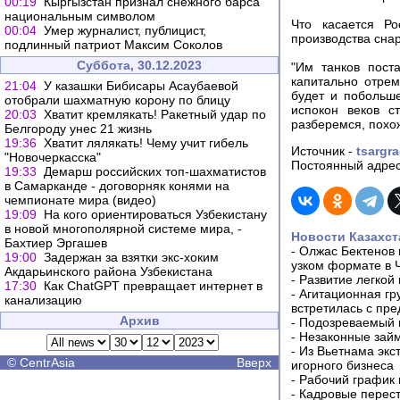
00:19
Кыргызстан признал снежного барса
национальным символом
Что касается Р
00:04
Умер журналист, публицист,
производства снар
подлинный патриот Максим Соколов
Суббота, 30.12.2023
"Им танков пост
капитально отрем
21:04
У казашки Бибисары Асаубаевой
будет и побольше
отобрали шахматную корону по блицу
испокон веков с
20:03
Хватит кремлякать! Ракетный удар по
разберемся, похож
Белгороду унес 21 жизнь
19:36
Хватит лялякать! Чему учит гибель
Источник -
tsargra
"Новочеркасска"
Постоянный адрес
19:33
Демарш российских топ-шахматистов
в Самарканде - договорняк конями на
чемпионате мира (видео)
19:09
На кого ориентироваться Узбекистану
в новой многополярной системе мира, -
Новости Казахст
Бахтиер Эргашев
-
Олжас Бектенов 
19:00
Задержан за взятки экс-хоким
узком формате в 
Акдарьинского района Узбекистана
-
Развитие легкой
17:30
Как ChatGPT превращает интернет в
-
Агитационная гр
канализацию
встретилась с пр
Архив
-
Подозреваемый в
-
Незаконные займ
-
Из Вьетнама экс
©
CentrAsia
Вверх
игорного бизнеса
-
Рабочий график 
-
Кадровые перес