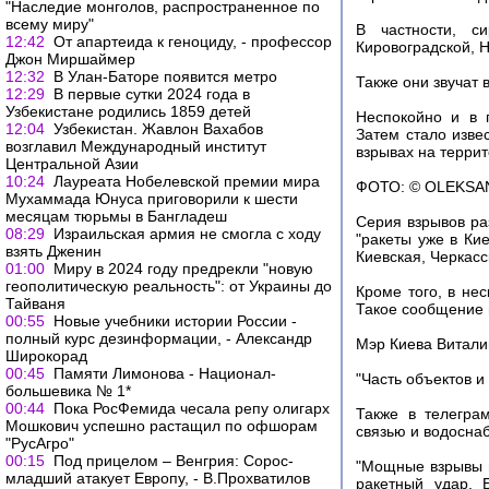
"Наследие монголов, распространенное по
всему миру"
В частности, си
12:42
От апартеида к геноциду, - профессор
Кировоградской, Н
Джон Миршаймер
12:32
В Улан-Баторе появится метро
Также они звучат 
12:29
В первые сутки 2024 года в
Узбекистане родились 1859 детей
Неспокойно и в 
12:04
Узбекистан. Жавлон Вахабов
Затем стало изве
возглавил Международный институт
взрывах на террит
Центральной Азии
10:24
Лауреата Нобелевской премии мира
ФОТО: © OLEKS
Мухаммада Юнуса приговорили к шести
месяцам тюрьмы в Бангладеш
Серия взрывов ра
08:29
Израильская армия не смогла с ходу
"ракеты уже в Ки
взять Дженин
Киевская, Черкасс
01:00
Миру в 2024 году предрекли "новую
геополитическую реальность": от Украины до
Кроме того, в нес
Тайваня
Такое сообщение 
00:55
Новые учебники истории России -
полный курс дезинформации, - Александр
Мэр Киева Виталий
Широкорад
00:45
Памяти Лимонова - Национал-
"Часть объектов и
большевика № 1*
00:44
Пока РосФемида чесала репу олигарх
Также в телегра
Мошкович успешно растащил по офшорам
связью и водосна
"РусАгро"
00:15
Под прицелом – Венгрия: Сорос-
"Мощные взрывы в
младший атакует Европу, - В.Прохватилов
ракетный удар. 