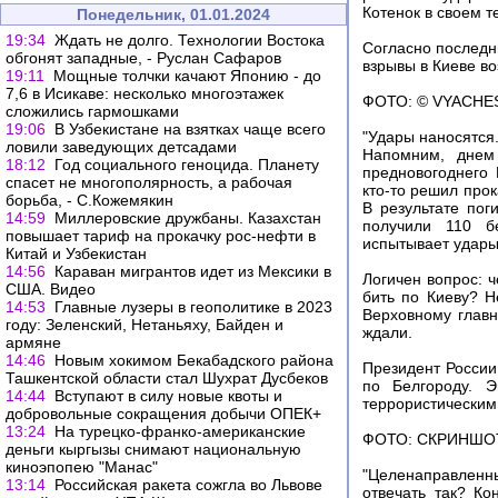
Котенок в своем т
Понедельник, 01.01.2024
19:34
Ждать не долго. Технологии Востока
Согласно последн
обгонят западные, - Руслан Сафаров
взрывы в Киеве во
19:11
Мощные толчки качают Японию - до
7,6 в Исикаве: несколько многоэтажек
ФОТО: © VYACHE
сложились гармошками
19:06
В Узбекистане на взятках чаще всего
"Удары наносятся.
ловили заведующих детсадами
Напомним, днем 
18:12
Год социального геноцида. Планету
предновогоднего 
спасет не многополярность, а рабочая
кто-то решил прок
борьба, - С.Кожемякин
В результате пог
14:59
Миллеровские дружбаны. Казахстан
получили 110 бе
повышает тариф на прокачку рос-нефти в
испытывает удары
Китай и Узбекистан
14:56
Караван мигрантов идет из Мексики в
Логичен вопрос: 
США. Видео
бить по Киеву? 
14:53
Главные лузеры в геополитике в 2023
Верховному глав
году: Зеленский, Нетаньяху, Байден и
ждали.
армяне
14:46
Новым хокимом Бекабадского района
Президент России
Ташкентской области стал Шухрат Дусбеков
по Белгороду. 
14:44
Вступают в силу новые квоты и
террористическим
добровольные сокращения добычи ОПЕК+
13:24
На турецко-франко-американские
ФОТО: СКРИНШО
деньги кыргызы снимают национальную
киноэпопею "Манас"
"Целенаправленн
13:14
Российская ракета сожгла во Львове
отвечать так? К