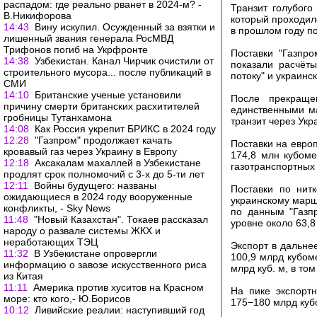
распадом: где реально рванет в 2024-м? -
Транзит голубого
В.Никифорова
который проходил
14:43
Вину искупил. Осужденный за взятки и
в прошлом году п
лишенный звания генерала РосМВД
Трифонов погиб на Укрфронте
Поставки "Газпр
14:38
Узбекистан. Канал Чирчик очистили от
показали расчëт
строительного мусора... после публикаций в
потоку" и украинс
СМИ
14:10
Британские ученые установили
После прекраще
причину смерти британских расхитителей
единственными ма
гробницы Тутанхамона
транзит через Укр
14:08
Как Россия укрепит БРИКС в 2024 году
12:28
"Газпром" продолжает качать
Поставки на европ
кровавый газ через Украину в Европу
174,8 млн кубоме
12:18
Аксакалам махаллей в Узбекистане
газотранспортных 
продлят срок полномочий с 3-х до 5-ти лет
12:11
Войны будущего: названы
Поставки по нитк
ожидающиеся в 2024 году вооруженные
украинскому маршр
конфликты, - Sky News
по данным "Газп
11:48
"Новый Казахстан". Токаев рассказал
уровне около 63,8
народу о развале системы ЖКХ и
неработающих ТЭЦ
Экспорт в дальне
11:32
В Узбекистане опровергли
100,9 млрд кубом
информацию о завозе искусственного риса
млрд куб. м, в то
из Китая
11:11
Америка против хуситов на Красном
На пике экспорт
море: кто кого,- Ю.Борисов
175−180 млрд кубо
10:12
Ливийские реалии: наступивший год