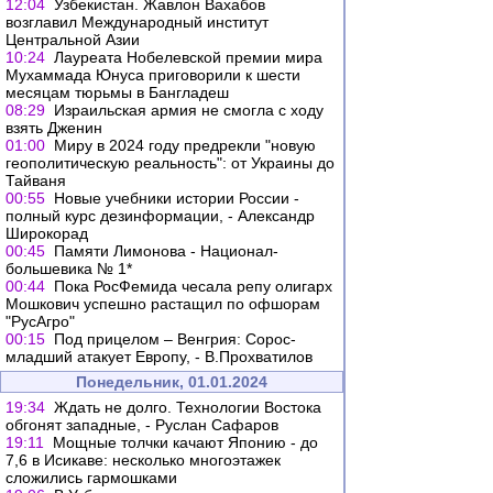
12:04
Узбекистан. Жавлон Вахабов
возглавил Международный институт
Центральной Азии
10:24
Лауреата Нобелевской премии мира
Мухаммада Юнуса приговорили к шести
месяцам тюрьмы в Бангладеш
08:29
Израильская армия не смогла с ходу
взять Дженин
01:00
Миру в 2024 году предрекли "новую
геополитическую реальность": от Украины до
Тайваня
00:55
Новые учебники истории России -
полный курс дезинформации, - Александр
Широкорад
00:45
Памяти Лимонова - Национал-
большевика № 1*
00:44
Пока РосФемида чесала репу олигарх
Мошкович успешно растащил по офшорам
"РусАгро"
00:15
Под прицелом – Венгрия: Сорос-
младший атакует Европу, - В.Прохватилов
Понедельник, 01.01.2024
19:34
Ждать не долго. Технологии Востока
обгонят западные, - Руслан Сафаров
19:11
Мощные толчки качают Японию - до
7,6 в Исикаве: несколько многоэтажек
сложились гармошками