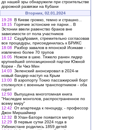
до нашей эры обнаружили при строительстве
дорожной развязки на Кубани
Вторник, 02.01.2024
19:28
В Киеве громко, темно и страшно...
18:15
Горячие эстонские не парни... В
Эстонии ввели равенство браков вне
зависимости от пола участников
18:12
СаудАравия, стремительно согласовав
все процедуры, присоединилась к БРИКС
18:08
Разбор завалов в японской Исикаве -
извлечено более 70 трупов
16:05
Ножом в шею. Тяжело ранен лидер
крупнейшей оппозиционной партии Южной
Кореи - Ли Чжэ Мен
14:03
Зеленский анонсировал в 2024-м
новый бандер-наступ на Крым
13:00
В аэропорту Токио пассажирский борт
столкнулся с военным транспортником - оба
горят
12:50
Выпущена многотомная книга
"Наследие монголов, распространенное по
всему миру"
12:42
От апартеида к геноциду, - профессор
Джон Миршаймер
12:32
В Улан-Баторе появится метро
12:29
В первые сутки 2024 года в
Узбекистане родились 1859 детей