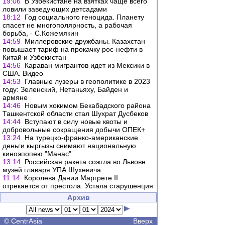
19:06
В Узбекистане на взятках чаще всего
ловили заведующих детсадами
18:12
Год социального геноцида. Планету
спасет не многополярность, а рабочая
борьба, - С.Кожемякин
14:59
Миллеровские дружбаны. Казахстан
повышает тариф на прокачку рос-нефти в
Китай и Узбекистан
14:56
Караван мигрантов идет из Мексики в
США. Видео
14:53
Главные лузеры в геополитике в 2023
году: Зеленский, Нетаньяху, Байден и
армяне
14:46
Новым хокимом Бекабадского района
Ташкентской области стал Шухрат Дусбеков
14:44
Вступают в силу новые квоты и
добровольные сокращения добычи ОПЕК+
13:24
На турецко-франко-американские
деньги кыргызы снимают национальную
киноэпопею "Манас"
13:14
Российская ракета сожгла во Львове
музей главаря УПА Шухевича
11:14
Королева Дании Маргрете II
отрекается от престола. Устала старушенция
Архив
©
CentrAsia
Вверх