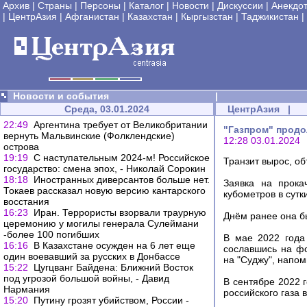
Архив
|
Страны
|
Персоны
|
Каталог
|
Новости
|
Дискуссии
|
Анекдо
|
ЦентрАзия
|
Афганистан
|
Казахстан
|
Кыргызстан
|
Таджикистан
|
Новости и события
|
Среда, 03.01.2024
ЦентрАзия
|
22:49
Аргентина требует от Великобритании
"Газпром" продо
вернуть Мальвинские (Фолклендские)
12:28 03.01.2024
острова
19:19
С наступательным 2024-м! Российское
Транзит вырос, об
государство: смена эпох, - Николай Сорокин
18:18
Иностранных диверсантов больше нет.
Заявка на прока
Токаев рассказал новую версию кантарского
кубометров в сутк
восстания
16:23
Иран. Террористы взорвали траурную
Днëм ранее она б
церемонию у могилы генерала Сулеймани
-более 100 погибших
В мае 2022 года 
16:16
В Казахстане осужден на 6 лет еще
сославшись на ф
один воевавший за русских в Донбассе
на "Суджу", напом
15:22
Цугцванг Байдена: Ближний Восток
под угрозой большой войны, - Давид
В сентябре 2022 
Нармания
российского газа 
15:20
Путину грозят убийством, России -