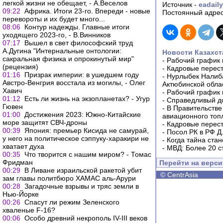
легкой жизни не обещает, - А.Веселов
Источник -
eadail
09:22
Африка. Итоги 23-го. Впереди - новые
Постоянный адрес
перевороты и их будет много...
08:06
Контур надежды. Главные итоги
уходящего 2023-го, - В.Винников
07:17
Вышел в свет философский труд
А.Дугина "Интернальные онтологии:
Новости Казахст
сакральная физика и опрокинутый мир"
-
Рабочий график 
(рецензия)
-
Кадровые перес
01:16
Призрак империи: в ушедшем году
-
Нурлыбек Налиб
Австро-Венгрия восстала из могилы, - Олег
Актюбинской обла
Хавич
-
Рабочий график 
01:12
Есть ли жизнь на экзопланетах? - Угур
-
Справедливый до
Гювен
-
В Правительстве
01:00
Достижения 2023: Южно-Китайские
авиационного топ
море защитят СВЧ-дроны
-
Кадровые перес
00:39
Япония: премьер Кисида не самурай,
-
Посол РК в РФ Д
у него на политическое сэппуку-харакири не
-
Когда тайна ста
хватает духа
-
МВД: Более 20 с
00:35
Что творится с нашим миром? - Томас
Фридман
Перейти на верс
00:29
В Ливане израильской ракетой убит
©
CentrAsia
зам главы политбюро ХАМАС аль-Арури
00:28
Загадочные взрывы и тряс земли в
Нью-Йорке
00:26
Спасут ли режим Зеленского
хваленые F-16?
00:06
Особо древний некрополь IV-III веков