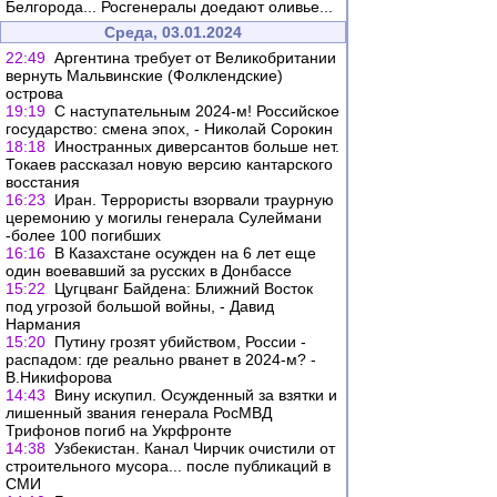
Белгорода... Росгенералы доедают оливье...
Среда, 03.01.2024
22:49
Аргентина требует от Великобритании
вернуть Мальвинские (Фолклендские)
острова
19:19
С наступательным 2024-м! Российское
государство: смена эпох, - Николай Сорокин
18:18
Иностранных диверсантов больше нет.
Токаев рассказал новую версию кантарского
восстания
16:23
Иран. Террористы взорвали траурную
церемонию у могилы генерала Сулеймани
-более 100 погибших
16:16
В Казахстане осужден на 6 лет еще
один воевавший за русских в Донбассе
15:22
Цугцванг Байдена: Ближний Восток
под угрозой большой войны, - Давид
Нармания
15:20
Путину грозят убийством, России -
распадом: где реально рванет в 2024-м? -
В.Никифорова
14:43
Вину искупил. Осужденный за взятки и
лишенный звания генерала РосМВД
Трифонов погиб на Укрфронте
14:38
Узбекистан. Канал Чирчик очистили от
строительного мусора... после публикаций в
СМИ