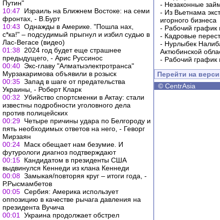
Путин"
-
Незаконные займ
10:47
Израиль на Ближнем Востоке: на семи
-
Из Вьетнама экс
фронтах, - В.Бурт
игорного бизнеса
10:43
Однажды в Америке. "Пошла нах,
-
Рабочий график 
с*ка!" – подсудимый прыгнул и избил судью в
-
Кадровые перес
Лас-Вегасе (видео)
-
Нурлыбек Налиб
01:38
2024 год будет еще страшнее
Актюбинской обла
предыдущего, - Арис Руссинос
-
Рабочий график 
00:40
Экс-главу "Алматыэлектротранса"
Мурзакаримова объявили в розыск
Перейти на верс
00:35
Запад в шаге от предательства
©
CentrAsia
Украины, - Роберт Кларк
00:32
Убийство спортсменки в Актау: стали
известны подробности уголовного дела
против полицейских
00:29
Четыре причины удара по Белгороду и
пять необходимых ответов на него, - Геворг
Мирзаян
00:24
Маск обещает нам безумие. И
футурологи диагноз подтверждают
00:15
Кандидатом в президенты США
выдвинулся Кеннеди из клана Кеннеди
00:08
Замыкая/повторяя круг – итоги года, -
Р.Рысмамбетов
00:05
Сербия: Америка использует
оппозицию в качестве рычага давления на
президента Вучича
00:01
Украина продолжает обстрел