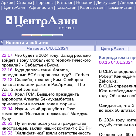
Архив
|
Страны
|
Персоны
|
Каталог
|
Новости
|
Дискуссии
|
Анекдо
|
ЦентрАзия
|
Афганистан
|
Казахстан
|
Кыргызстан
|
Таджикистан
|
Новости и события
|
Четверг, 04.01.2024
ЦентрАзия
|
22:17
Что будет в 2024 году: Запад реально
Кандидатом в пр
войдет в зону глобального геополитического
00:15 04.01.2024
провала? - Себастьен Бусуа
22:16
Куда делись танки Abrams,
В США определилс
переданные ВСУ в прошлом году? - Forbes
Роберт Кеннеди-м
22:13
Спасибо, товарищ Ким. СевКорея
Zakon.kz.
начала поставки ракет в РосАрмию, - The
В США определилс
Wall Street Journal
Юта необходимое 
22:10
Крал ГСМ. Бывшего президента
году. Об этом соо
аэропорта Алматы Бекмухамбетова
приговорили к восьми годам тюрьмы
Ожидается, что 3
22:04
Израильский дрон убил в Газе
во всех 50 штата
командира "Исламского джихада" Мамдуха
Лулу
В 2024 году жит
20:53
Путин подписал указ о гражданстве
судьбу страны на
иностранцев, заключивших контракт с ВС РФ
19:53
"Халифатчики" взяли ответственность
Очередные, 60-е