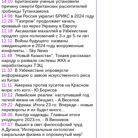
14:10
Британские ученые установили
причину смерти британских расхитителей
гробницы Тутанхамона
14:08
Как Россия укрепит БРИКС в 2024 году
12:28
"Газпром" продолжает качать
кровавый газ через Украину в Европу
12:18
Аксакалам махаллей в Узбекистане
продлят срок полномочий с 3-х до 5-ти лет
12:11
Войны будущего: названы
ожидающиеся в 2024 году вооруженные
конфликты, - Sky News
11:48
"Новый Казахстан". Токаев рассказал
народу о развале системы ЖКХ и
неработающих ТЭЦ
11:32
В Узбекистане опровергли
информацию о завозе искусственного риса
из Китая
11:11
Америка против хуситов на Красном
море: кто кого,- Ю.Борисов
10:12
Ливийские реалии: наступивший год
легкой жизни не обещает, - А.Веселов
09:22
Африка. Итоги 23-го. Впереди - новые
перевороты и их будет много...
08:06
Контур надежды. Главные итоги
уходящего 2023-го, - В.Винников
07:17
Вышел в свет философский труд
А.Дугина "Интернальные онтологии:
сакральная физика и опрокинутый мир"