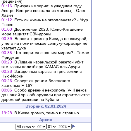
(рецензия)
01:16
Призрак империи: в ушедшем году
Австро-Венгрия восстала из могилы, - Олег
Хавич
01:12
Есть ли жизнь на экзопланетах? - Угур
Гювен
01:00
Достижения 2023: Южно-Китайские
море защитят СВЧ-дроны
00:39
Япония: премьер Кисида не самурай,
у него на политическое сэппуку-харакири не
хватает духа
00:35
Что творится с нашим миром? - Томас
Фридман
00:29
В Ливане израильской ракетой убит
зам главы политбюро ХАМАС аль-Арури
00:28
Загадочные взрывы и тряс земли в
Нью-Йорке
00:26
Спасут ли режим Зеленского
хваленые F-16?
00:06
Особо древний некрополь IV-III веков
до нашей эры обнаружили при строительстве
дорожной развязки на Кубани
Вторник, 02.01.2024
19:28
В Киеве громко, темно и страшно...
Архив