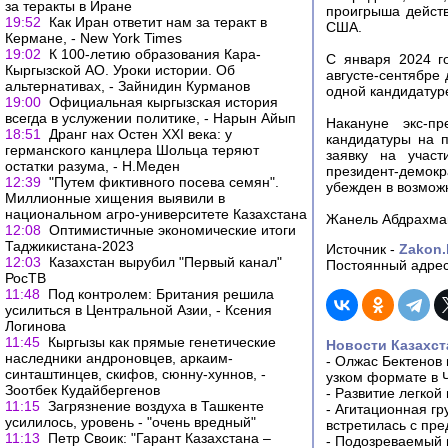
за теракты в Иране
проигрыша действ
19:52
Как Иран ответит нам за теракт в
США.
Кермане, - New York Times
19:02
К 100-летию образования Кара-
С января 2024 г
Кыргызской АО. Уроки истории. Об
августе-сентябре
альтернативах, - Зайнидин Курманов
одной кандидатур
19:00
Официальная кыргызская история
всегда в услужении политике, - Нарын Айып
Накануне экс-п
18:51
Дранг нах Остен XXI века: у
кандидатуры на п
германского канцлера Шольца теряют
заявку на учас
остатки разума, - Н.Меден
президент-демокр
12:39
"Путем фиктивного посева семян".
убежден в возмож
Миллионные хищения выявили в
национальном агро-университете Казахстана
Жанель Абдрахма
12:08
Оптимистичные экономические итоги
Таджикистана-2023
Источник -
Zakon.
12:03
Казахстан вырубил "Первый канал"
Постоянный адрес
РосТВ
11:48
Под контролем: Британия решила
усилиться в Центральной Азии, - Ксения
Логинова
11:45
Кыргызы как прямые генетические
Новости Казахст
наследники андроновцев, аркаим-
-
Олжас Бектенов 
синташтинцев, скифов, сюнну-хуннов, -
узком формате в 
Зоотбек Кудайбергенов
-
Развитие легкой
11:15
Загрязнение воздуха в Ташкенте
-
Агитационная гр
усилилось, уровень - "очень вредный"
встретилась с пр
11:13
Петр Своик: "Гарант Казахстана –
-
Подозреваемый в