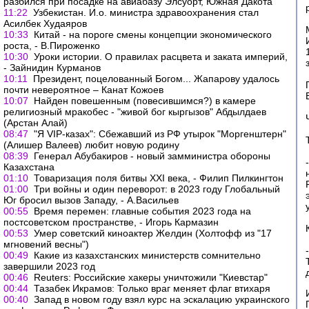
разбился при посадке на авиабазу Элсуорт, Южная Дакота
11:22
Узбекистан. И.о. министра здравоохранения стал
Асилбек Худаяров
10:33
Китай - на пороге смены концепции экономического
роста, - В.Пироженко
10:30
Уроки истории. О правилах расцвета и заката империй,
- Зайнидин Курманов
10:11
Президент, поцелованный Богом... Жапарову удалось
почти невероятное – Канат Кожоев
10:07
Найден повешенным (повесившимся?) в камере
религиозный мракобес - "живой бог кыргызов" Абдылдаев
(Арстан Алай)
08:47
"Я VIP-казах": Сбежавший из РФ утырок "Моргенштерн"
(Алишер Валеев) любит новую родину
08:39
Генерал Абубакиров - новый замминистра обороны
Казахстана
01:10
Товаризация поля битвы XXI века, - Филип Пилкингтон
01:00
Три войны и один переворот: в 2023 году Глобальный
Юг бросил вызов Западу, - А.Васильев
00:55
Время перемен: главные события 2023 года на
постсоветском пространстве, - Игорь Кармазин
00:53
Умер советский киноактер Желдин (Холтофф из "17
мгновений весны")
00:49
Какие из казахстанских министерств сомнительно
завершили 2023 год
00:46
Reuters: Российские хакеры уничтожили "Киевстар"
00:44
Тазабек Икрамов: Только враг меняет флаг втихаря
00:40
Запад в новом году взял курс на эскалацию украинского