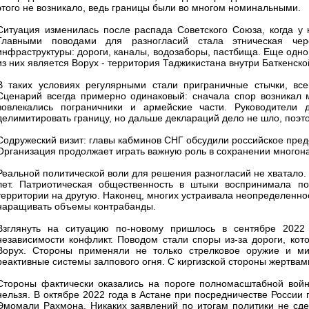
этого не возникало, ведь границы были во многом номинальными.
Ситуация изменилась после распада Советского Союза, когда у н
Главными поводами для разногласий стала этническая чер
инфраструктуры: дороги, каналы, водозаборы, пастбища. Еще одн
из них является Ворух - территория Таджикистана внутри Баткенско
В таких условиях регулярными стали приграничные стычки, вс
Сценарий всегда примерно одинаковый: сначала спор возникал 
вовлекались пограничники и армейские части. Руководители
делимитировать границу, но дальше деклараций дело не шло, поэт
Содружеский визит: главы кабминов СНГ обсудили российское пред
Организация продолжает играть важную роль в сохранении многона
Реальной политической воли для решения разногласий не хватало. 
лет. Патриотическая общественность в штыки воспринимала по
территории на другую. Наконец, многих устраивала неопределеннос
наращивать объемы контрабанды.
Взглянуть на ситуацию по-новому пришлось в сентябре 2022
независимости конфликт. Поводом стали споры из-за дороги, ко
Ворух. Стороны применяли не только стрелковое оружие и ми
реактивные системы залпового огня. С киргизской стороны жертва
Стороны фактически оказались на пороге полномасштабной войн
нельзя. В октябре 2022 года в Астане при посредничестве Росси
Эмомали Рахмона. Никаких заявлений по итогам политики не сде