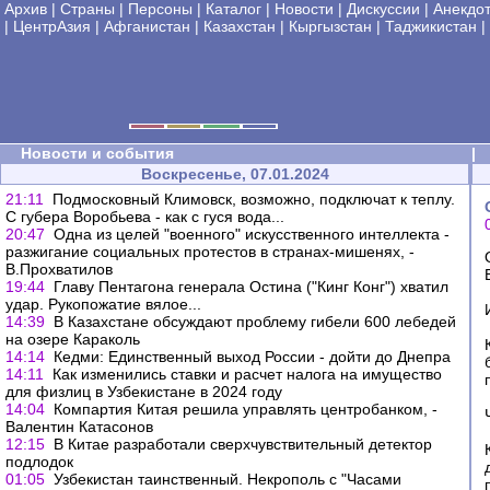
Архив
|
Страны
|
Персоны
|
Каталог
|
Новости
|
Дискуссии
|
Анекдо
|
ЦентрАзия
|
Афганистан
|
Казахстан
|
Кыргызстан
|
Таджикистан
|
Новости и события
|
Воскресенье, 07.01.2024
21:11
Подмосковный Климовск, возможно, подключат к теплу.
С губера Воробьева - как с гуся вода...
20:47
Одна из целей "военного" искусственного интеллекта -
разжигание социальных протестов в странах-мишенях, -
В.Прохватилов
19:44
Главу Пентагона генерала Остина ("Кинг Конг") хватил
удар. Рукопожатие вялое...
14:39
В Казахстане обсуждают проблему гибели 600 лебедей
на озере Караколь
14:14
Кедми: Единственный выход России - дойти до Днепра
14:11
Как изменились ставки и расчет налога на имущество
для физлиц в Узбекистане в 2024 году
14:04
Компартия Китая решила управлять центробанком, -
Валентин Катасонов
12:15
В Китае разработали сверхчувствительный детектор
подлодок
01:05
Узбекистан таинственный. Некрополь с "Часами