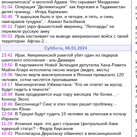
апокалипсиса" и могилой Адама. Что скрывает Миздахкан
01:04
Операция "Делимитация": как Киргизия и Таджикистан
делят границу, - Игорь Кармазин
00:46
"У кыргызов было и три, и четыре, и пять, и семь
чамгараков тундука", - Азамат Калыбеков
00:11
Горит укро-фашистский зверинец. "Леопарды" не
пережили русскую зиму
00:02
Ирак настаивает на выводе американских войск с своей
территории. Афган-2...
Суббота, 06.01.2024
23:42
Ирак. Американской ракетой убит один из лидеров
шиитского ополчения - аль-Джавари
19:50
В парламенте Новой Зеландии депутатка Хана-Равити
Майпи-Кларк исполнила песню маори (видео, жесть)
19:36
Число жертв землетрясения в Японии превысило 120
человек, сотни числятся пропавшими
19:17
Минэнергетики Узбекистана: "Кто не платит за мусор,
будет сидеть в темноте"
18:48
Киев продержится еще пару месяцев. Не более.., -
Коннор Эколс
18:46
Бессонница? Секс в этих позах решит проблему, -
Кристин Юнан
12:58
В Турции будут судить 15 человек за шпионаж в пользу
Израиля
11:29
Атомная заря: что даст странам Центральной Азии
ядерный статус? - Федор Кирсанов
10:43
Росолигарха Дерипаску обвиняют в внесанкционной