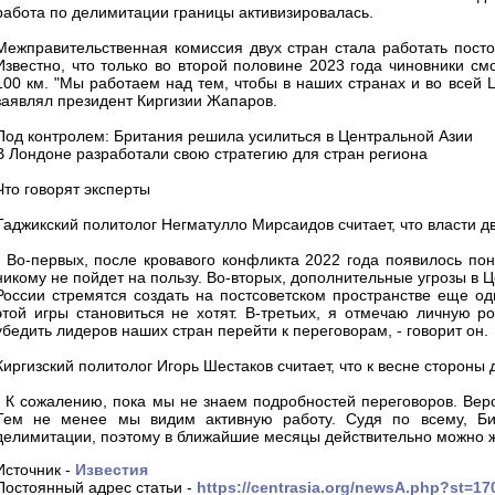
работа по делимитации границы активизировалась.
Межправительственная комиссия двух стран стала работать посто
Известно, что только во второй половине 2023 года чиновники см
100 км. "Мы работаем над тем, чтобы в наших странах и во всей 
заявлял президент Киргизии Жапаров.
Под контролем: Британия решила усилиться в Центральной Азии
В Лондоне разработали свою стратегию для стран региона
Что говорят эксперты
Таджикский политолог Негматулло Мирсаидов считает, что власти д
- Во-первых, после кровавого конфликта 2022 года появилось по
никому не пойдет на пользу. Во-вторых, дополнительные угрозы в 
России стремятся создать на постсоветском пространстве еще о
этой игры становиться не хотят. В-третьих, я отмечаю личную 
убедить лидеров наших стран перейти к переговорам, - говорит он.
Киргизский политолог Игорь Шестаков считает, что к весне сторон
- К сожалению, пока мы не знаем подробностей переговоров. Вер
Тем не менее мы видим активную работу. Судя по всему, Би
делимитации, поэтому в ближайшие месяцы действительно можно жд
Источник -
Известия
Постоянный адрес статьи -
https://centrasia.org/newsA.php?st=1