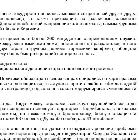
овых государств появилось множество претензий друг к другу.
есполосица, а также притязания на различные элементы
ой постоянной точкой напряжения стали анклавы, самым крупным
й области Киргизии.
его произошло более 200 инцидентов с применением оружия.
между местными жителями, постепенно он разрастался, в него
 двух стран в ручном режиме тормозили конфликт, обещали
ому очень быстро сценарий повторялся вновь.
седательство
ционального достояния стран постсоветского региона
Политики обеих стран в своих спорах опирались на карты разных
пытки договориться, выступала против любого обмена одной
ть на границе, ведь она позволяла коррумпировать чиновников и
 года. Тогда между странами вспыхнул крупнейший за годы
торая соединяет основную территорию Таджикистана с анклавом
нометы, но также тяжелую бронетехнику, боевую авиацию и
ми стали 63 человека, Душанбе сообщал о 41 погибшем.
ы, стало понятно, что дальше откладывать решение проблемы
и прошли переговоры президентов двух стран Садыра Жапарова и
лали, подробностей не сообщили. Тем не менее после встречи