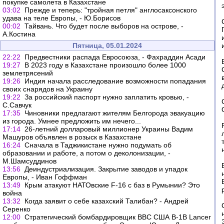
покупке самолета в Казахстане
03:02
Прежде и теперь: "тройная петля" англосаксонского
удава на теле Европы, - Ю.Борисов
00:02
Тайвань. Что будет после выборов на острове, -
А.Костина
Пятница, 05.01.2024
22:22
Предвестники распада Евросоюза, - Фахраддин Асади
19:27
В 2023 году в Казахстане произошло более 1000
землетрясений
19:26
Индия начала расследование возможности попадания
своих снарядов на Украину
19:22
За российский паспорт нужно заплатить кровью, -
С.Савчук
17:35
Чиновники предлагают жителям Белгорода эвакуацию
из города. Умнее предложить им нечего...
17:14
26-летний долларовый миллионер Украины Вадим
Машуров объявлен в розыск в Казахстане
16:24
Сначала в Таджикистане нужно подумать об
образовании и работе, а потом о деколонизации, -
М.Шамсуддинов
13:56
Деиндустриализация. Закрытие заводов и упадок
Европы, - Иван Гоффман
13:49
Крым атакуют НАТОвские F-16 с баз в Румынии? Это
война
13:32
Когда заявит о себе казахский Талибан? - Андрей
Серенко
12:00
Стратегический бомбардировщик ВВС США B-1B Lancer