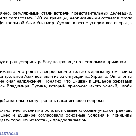
янно, регулярными стали встречи представительных делегаций.
огли согласовать 140 км границы, неописанными остается около
Центральной Азии был мир. Думаю, к весне уладим все споры", -
вух стран ускорили работу по границе по нескольким причинам.
нимание, что решить вопрос можно только мирным путем, война
Центральной Азии возникли из-за ситуации на Украине. Оппоненты
дин очаг напряжения. Понятно, что Бишкек и Душанбе жертвами
роль Владимира Путина, который приложил много усилий, чтобы
ы действительно могут решить накопившиеся вопросы.
оятно, неописанными остались самые сложные участки границы.
шкек и Душанбе согласовали основные условия и принципы
ать хороших новостей, - предполагает он.
704578640