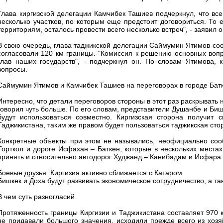
Глава киргизской делегации Камчибек Ташиев подчеркнул, что все
несколько участков, по которым еще предстоит договориться. То
территориям, осталось провести всего несколько встреч", - заявил о
В свою очередь, глава таджикской делегации Саймумин Ятимов соо
согласовали 120 км границы. "Комиссия к решению основных вопр
глав наших государств", - подчеркнул он. По словам Ятимова,
вопросы.
Саймумин Ятимов и Камчибек Ташиев на переговорах в городе Бат
Интересно, что детали переговоров стороны в этот раз раскрывать 
говорил чуть больше. По его словам, представители Душанбе и Би
будут использоваться совместно. Киргизская сторона получит 
Таджикистана, таким же правом будет пользоваться таджикская сто
Конкретные объекты при этом не назывались, неофициально сооб
Торткол и дороге Исфахан – Баткен, которые в нескольких места
принять и относительно автодорог Худжанд – Канибадам и Исфара –
Боевые друзья: Киргизия активно сближается с Катаром
Бишкек и Доха будут развивать экономическое сотрудничество, а т
В чем суть разногласий
Протяженность границы Киргизии и Таджикистана составляет 970 к
не придавали большого значения, исходили прежде всего из хозя