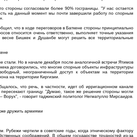
го стороны согласовали более 90% госграницы. "У нас остается
 есть на данный момент мы почти завершили работу по спорным
н.
бщил, что в ходе переговоров в Баткене стороны принципиально
осов относится очень ответственно, выполняет точные указания
 к весне Бишкек и Душанбе могут решить все территориальные
кене
не стали. Но в начале декабря после аналогичной встречи Ятимов
шкека договорились, что многие спорные объекты инфраструктуры
свободный, неограниченный доступ к объектам на территории
рона на территории Киргизии.
щалось, что речь, в частности, идет об ирригационном канале
х пересекают границу. "Думаю, такое же решение стороны могли
 Ворух", - говорит таджикский политолог Негматулло Мирсаидов.
акже дружить армиями
м. Рубежи чертили в советские годы, когда этническому фактору
йственных соображений. В общем государстве трудностей из-за