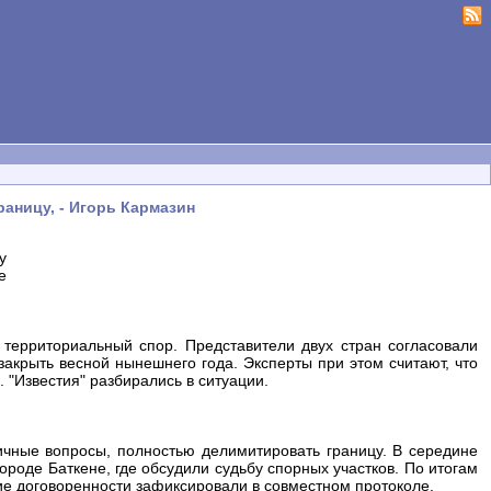
раницу, - Игорь Кармазин
у
е
 территориальный спор. Представители двух стран согласовали
акрыть весной нынешнего года. Эксперты при этом считают, что
 "Известия" разбирались в ситуации.
ничные вопросы, полностью делимитировать границу. В середине
ороде Баткене, где обсудили судьбу спорных участков. По итогам
ие договоренности зафиксировали в совместном протоколе.