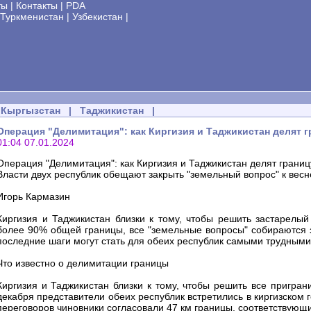
ты
|
Контакты
|
PDA
Туркменистан
|
Узбекистан
|
Кыргызстан
|
Таджикистан
|
Операция "Делимитация": как Киргизия и Таджикистан делят г
01:04 07.01.2024
Операция "Делимитация": как Киргизия и Таджикистан делят границ
Власти двух республик обещают закрыть "земельный вопрос" к весн
Игорь Кармазин
Киргизия и Таджикистан близки к тому, чтобы решить застарелый
более 90% общей границы, все "земельные вопросы" собираются з
последние шаги могут стать для обеих республик самыми трудными.
Что известно о делимитации границы
Киргизия и Таджикистан близки к тому, чтобы решить все пригра
декабря представители обеих республик встретились в киргизском г
переговоров чиновники согласовали 47 км границы, соответствующ