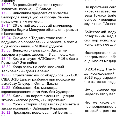
Украину
19:22
За российский паспорт нужно
По прочтении сег
заплатить кровью, - С.Савчук
иное, как известн
17:35
Чиновники предлагают жителям
века Томаса Байе
Белгорода эвакуацию из города. Умнее
основе имеющихс
предложить им нечего...
звучит так: "Изна
17:14
26-летний долларовый миллионер
Украины Вадим Машуров объявлен в розыск
Байесовский под
в Казахстане
потерянным над 
16:24
Сначала в Таджикистане нужно
сих пор использ
подумать об образовании и работе, а потом
используют ее дл
о деколонизации, - М.Шамсуддинов
13:56
Деиндустриализация. Закрытие
Исследователи ис
заводов и упадок Европы, - Иван Гоффман
программное об
13:49
Крым атакуют НАТОвские F-16 с баз в
оценивают медици
Румынии? Это война
13:32
Когда заявит о себе казахский
В 2014 году The N
Талибан? - Андрей Серенко
до исследований 
12:00
Стратегический бомбардировщик ВВС
2016 году вырази
США B-1B Lancer разбился при посадке на
что вытеснят люде
авиабазу Элсуорт, Южная Дакота
11:22
Узбекистан. И.о. министра
Итак, никакого пр
здравоохранения стал Асилбек Худаяров
моделях ИИ у Кар
10:33
Китай - на пороге смены концепции
экономического роста, - В.Пироженко
Что же касается
10:30
Уроки истории. О правилах расцвета и
неопределенность
заката империй, - Зайнидин Курманов
который стремится
10:11
Президент, поцелованный Богом...