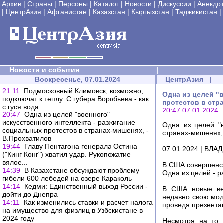
Архив
|
Страны
|
Персоны
|
Каталог
|
Новости
|
Дискуссии
|
Анекдо
|
ЦентрАзия
|
Афганистан
|
Казахстан
|
Кыргызстан
|
Таджикистан
|
Новости и события
|
Воскресенье, 07.01.2024
ЦентрАзия
|
21:11
Подмосковный Климовск, возможно,
Одна из целей "
подключат к теплу. С губера Воробьева - как
протестов в стр
с гуся вода...
20:47 07.01.2024
20:47
Одна из целей "военного"
искусственного интеллекта - разжигание
Одна из целей "в
социальных протестов в странах-мишенях, -
странах-мишенях,
В.Прохватилов
19:44
Главу Пентагона генерала Остина
07.01.2024 | ВЛ
("Кинг Конг") хватил удар. Рукопожатие
вялое...
В США совершенст
14:39
В Казахстане обсуждают проблему
Одна из целей - 
гибели 600 лебедей на озере Караколь
14:14
Кедми: Единственный выход России -
В США новые вер
дойти до Днепра
недавно свою мо
14:11
Как изменились ставки и расчет налога
проведя презента
на имущество для физлиц в Узбекистане в
2024 году
Несмотря на то,