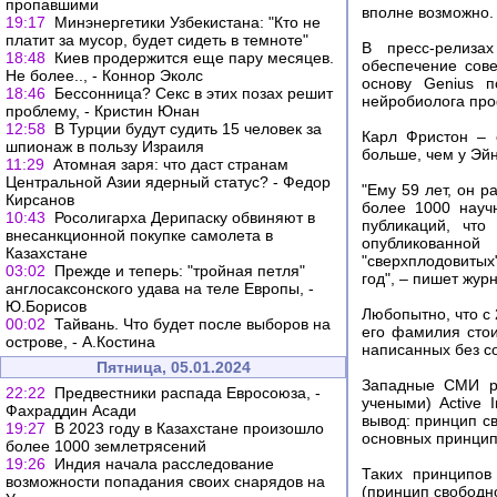
пропавшими
вполне возможно.
19:17
Минэнергетики Узбекистана: "Кто не
платит за мусор, будет сидеть в темноте"
В пресс-релиза
18:48
Киев продержится еще пару месяцев.
обеспечение сове
Не более.., - Коннор Эколс
основу Genius п
18:46
Бессонница? Секс в этих позах решит
нейробиолога проф
проблему, - Кристин Юнан
12:58
В Турции будут судить 15 человек за
Карл Фристон – 
шпионаж в пользу Израиля
больше, чем у Эй
11:29
Атомная заря: что даст странам
Центральной Азии ядерный статус? - Федор
"Ему 59 лет, он 
Кирсанов
более 1000 науч
10:43
Росолигарха Дерипаску обвиняют в
публикаций, что
внесанкционной покупке самолета в
опубликованно
Казахстане
"сверхплодовитых
03:02
Прежде и теперь: "тройная петля"
год", – пишет жур
англосаксонского удава на теле Европы, -
Ю.Борисов
Любопытно, что с 
00:02
Тайвань. Что будет после выборов на
его фамилия стои
острове, - А.Костина
написанных без со
Пятница, 05.01.2024
Западные СМИ ре
22:22
Предвестники распада Евросоюза, -
учеными) Active I
Фахраддин Асади
вывод: принцип св
19:27
В 2023 году в Казахстане произошло
основных принцип
более 1000 землетрясений
19:26
Индия начала расследование
Таких принципов 
возможности попадания своих снарядов на
(принцип свободно