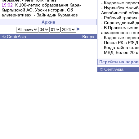
Кермане, - New York Times
-
Кадровые перес
19:02
К 100-летию образования Кара-
-
Нурлыбек Налиб
Кыргызской АО. Уроки истории. Об
Актюбинской обла
альтернативах, - Зайнидин Курманов
-
Рабочий график 
Архив
-
Справедливый до
-
В Правительстве
авиационного топ
©
CentrAsia
Вверх
-
Кадровые перес
-
Посол РК в РФ Д
-
Когда тайна ста
-
МВД: Более 20 с
Перейти на верс
©
CentrAsia