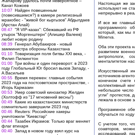
Жапарову удалось почти невероятное –
Настоящая же зас
Канат Кожоев
используют не ста
10:07
Найден повешенным
непрерывно в реа
(повесившимся?) в камере религиозный
мракобес - "живой бог кыргызов" Абдылдаев
И все же главны
(Арстан Алай)
программного об
08:47
"Я VIP-казах": Сбежавший из РФ
который, как мы 
утырок "Моргенштерн" (Алишер Валеев)
Minerva.
любит новую родину
08:39
Генерал Абубакиров - новый
Оба эти проекта 
замминистра обороны Казахстана
развитием военно
01:10
Товаризация поля битвы XXI века, -
антропологи, со
Филип Пилкингтон
менталитетом нас
01:00
Три войны и один переворот: в 2023
году Глобальный Юг бросил вызов Западу, -
Искусственный ин
А.Васильев
источников-агент
00:55
Время перемен: главные события
конечном счете 
2023 года на постсоветском пространстве, -
коллективный кен
Игорь Кармазин
небольшое число 
00:53
Умер советский киноактер Желдин
угли" протестов, 
(Холтофф из "17 мгновений весны")
лежала в основе з
00:49
Какие из казахстанских министерств
сомнительно завершили 2023 год
Программное обе
00:46
Reuters: Российские хакеры
обучаться по ходу
уничтожили "Киевстар"
00:44
Тазабек Икрамов: Только враг меняет
С учетом того, ч
флаг втихаря
соавторов, можн
00:40
Запад в новом году взял курс на
исследований, пр