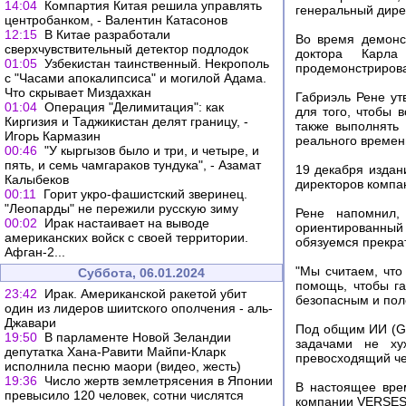
14:04
Компартия Китая решила управлять
генеральный дире
центробанком, - Валентин Катасонов
12:15
В Китае разработали
Во время демонс
сверхчувствительный детектор подлодок
доктора Карла
01:05
Узбекистан таинственный. Некрополь
продемонстрирова
с "Часами апокалипсиса" и могилой Адама.
Что скрывает Миздахкан
Габриэль Рене ут
01:04
Операция "Делимитация": как
для того, чтобы 
Киргизия и Таджикистан делят границу, -
также выполнять
Игорь Кармазин
реального времен
00:46
"У кыргызов было и три, и четыре, и
пять, и семь чамгараков тундука", - Азамат
19 декабря издан
Калыбеков
директоров компан
00:11
Горит укро-фашистский зверинец.
"Леопарды" не пережили русскую зиму
Рене напомнил,
00:02
Ирак настаивает на выводе
ориентированный 
американских войск с своей территории.
обязуемся прекрат
Афган-2...
"Мы считаем, чт
Суббота, 06.01.2024
помощь, чтобы га
23:42
Ирак. Американской ракетой убит
безопасным и поле
один из лидеров шиитского ополчения - аль-
Джавари
Под общим ИИ (Ge
19:50
В парламенте Новой Зеландии
задачами не хуж
депутатка Хана-Равити Майпи-Кларк
превосходящий че
исполнила песню маори (видео, жесть)
19:36
Число жертв землетрясения в Японии
В настоящее вре
превысило 120 человек, сотни числятся
компании VERSES 