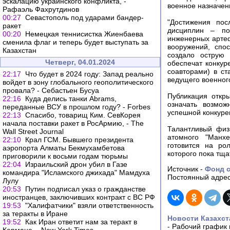
эскалацию украинского конфликта, -
военное назначен
Рафаэль Фахрутдинов
00:27
Севастополь под ударами бандер-
"Достижения пос
ракет
дисциплин – поз
00:20
Немецкая теннисистка Жиенбаева
инженерных артеф
сменила флаг и теперь будет выступать за
вооружений, спо
Казахстан
создало острую 
Четверг, 04.01.2024
обеспечат конкур
соавторами) в ста
22:17
Что будет в 2024 году: Запад реально
ведущего военног
войдет в зону глобального геополитического
провала? - Себастьен Бусуа
Публикация откр
22:16
Куда делись танки Abrams,
означать возмож
переданные ВСУ в прошлом году? - Forbes
успешной конкуре
22:13
Спасибо, товарищ Ким. СевКорея
начала поставки ракет в РосАрмию, - The
Талантливый физ
Wall Street Journal
атомного "Манхе
22:10
Крал ГСМ. Бывшего президента
готовится на ро
аэропорта Алматы Бекмухамбетова
которого пока тща
приговорили к восьми годам тюрьмы
22:04
Израильский дрон убил в Газе
Источник -
Фонд с
командира "Исламского джихада" Мамдуха
Постоянный адрес
Лулу
20:53
Путин подписал указ о гражданстве
иностранцев, заключивших контракт с ВС РФ
19:53
"Халифатчики" взяли ответственность
за теракты в Иране
Новости Казахст
19:52
Как Иран ответит нам за теракт в
-
Рабочий график 