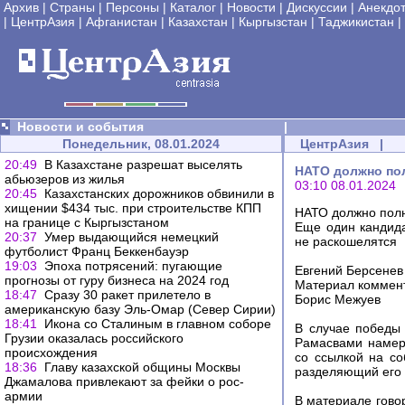
Архив
|
Страны
|
Персоны
|
Каталог
|
Новости
|
Дискуссии
|
Анекдо
|
ЦентрАзия
|
Афганистан
|
Казахстан
|
Кыргызстан
|
Таджикистан
|
Новости и события
|
Понедельник, 08.01.2024
ЦентрАзия
|
20:49
В Казахстане разрешат выселять
НАТО должно пол
абьюзеров из жилья
03:10 08.01.2024
20:45
Казахстанских дорожников обвинили в
хищении $434 тыс. при строительстве КПП
НАТО должно полн
на границе с Кыргызстаном
Еще один кандида
20:37
Умер выдающийся немецкий
не раскошелятся
футболист Франц Беккенбауэр
19:03
Эпоха потрясений: пугающие
Евгений Берсенев
прогнозы от гуру бизнеса на 2024 год
Материал коммен
18:47
Сразу 30 ракет прилетело в
Борис Межуев
американскую базу Эль-Омар (Север Сирии)
18:41
Икона со Сталиным в главном соборе
В случае победы
Грузии оказалась российского
Рамасвами намере
происхождения
со ссылкой на со
18:36
Главу казахской общины Москвы
разделяющий его в
Джамалова привлекают за фейки о рос-
армии
В материале гово