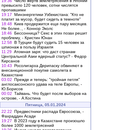
19:36
Число жертв землетрясения в Японии
превысило 120 человек, сотни числятся
пропавшими
19:17
Минэнергетики Узбекистана: "Кто не
платит за мусор, будет сидеть в темноте"
18:48
Киев продержится еще пару месяцев.
Не более.., - Коннор Эколс
18:46
Бессонница? Секс в этих позах решит
проблему, - Кристин Юнан
12:58
В Турции будут судить 15 человек за
шпионаж в пользу Израиля
11:29
Атомная заря: что даст странам
Центральной Азии ядерный статус? - Федор
Кирсанов
10:43
Росолигарха Дерипаску обвиняют в
внесанкционной покупке самолета в
Казахстане
03:02
Прежде и теперь: "тройная петля"
англосаксонского удава на теле Европы, -
Ю.Борисов
00:02
Тайвань. Что будет после выборов на
острове, - А.Костина
Пятница, 05.01.2024
22:22
Предвестники распада Евросоюза, -
Фахраддин Асади
19:27
В 2023 году в Казахстане произошло
более 1000 землетрясений