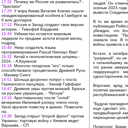
17:32
Почему же Россия не развалилась? -
людей. Он отмеча
"Spectator"
осенью 2023 года
17:29
У мэра Киева Виталия Кличко нашли
вывести Соедине
незадекларированный особняк в Гамбурге за
6 млн долларов
В то же время е
17:13
Россия и Запад создают свои версии
публикации Politi
истории, - Тимофей Бордачев
убежден, что бо
15:49
Узбекистан остается мировым
инвестициям. "П
лидером по продаже золота второй месяц
сказала она. В 
подряд
войны привела к 
15:40
Умер создатель языка
программирования Pascal Никлаус Вирт
Кстати, в октябр
15:32
Китай и геополитические штормы -
"разумной", но н
2024, - А.Каукенов
к сильнейшему за
15:18
Монголо-татарское "иго" только
что ранее амери
способствовало процветанию Древней Руси,
лидирующего ме
- Манвир Сингх
одностороннем по
14:51
Шольца досрочно попрут с поста
Германского канцлера, - Ханиф Гаффари
Впрочем, вряд л
14:47
Древние укры против мокшей. Братья
политик занимает
ли русские украинцам, - "Регнум"
республиканский к
14:16
Арестованному после "голой"
вечеринки Ивлеевой рэперу члено-носку
"Будучи президен
Vacio вручили повестку в армию. Повесили
еще сделает это, 
на...
предвыборной ка
13:38
Запад открыл "второй фронт" против
переоценки целей 
Украины: торговую войну с Киевом ведет
Варшава, - СП
Политолог Борис