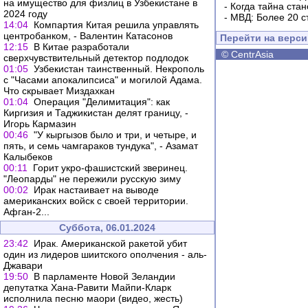
на имущество для физлиц в Узбекистане в
-
Когда тайна ста
2024 году
-
МВД: Более 20 с
14:04
Компартия Китая решила управлять
центробанком, - Валентин Катасонов
Перейти на верс
12:15
В Китае разработали
©
CentrAsia
сверхчувствительный детектор подлодок
01:05
Узбекистан таинственный. Некрополь
с "Часами апокалипсиса" и могилой Адама.
Что скрывает Миздахкан
01:04
Операция "Делимитация": как
Киргизия и Таджикистан делят границу, -
Игорь Кармазин
00:46
"У кыргызов было и три, и четыре, и
пять, и семь чамгараков тундука", - Азамат
Калыбеков
00:11
Горит укро-фашистский зверинец.
"Леопарды" не пережили русскую зиму
00:02
Ирак настаивает на выводе
американских войск с своей территории.
Афган-2...
Суббота, 06.01.2024
23:42
Ирак. Американской ракетой убит
один из лидеров шиитского ополчения - аль-
Джавари
19:50
В парламенте Новой Зеландии
депутатка Хана-Равити Майпи-Кларк
исполнила песню маори (видео, жесть)