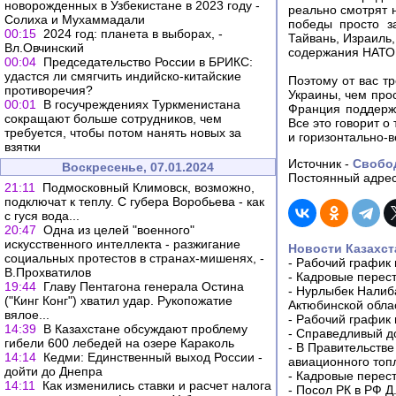
новорожденных в Узбекистане в 2023 году -
реально смотрят 
Солиха и Мухаммадали
победы просто з
00:15
2024 год: планета в выборах, -
Тайвань, Израиль
Вл.Овчинский
содержания НАТО
00:04
Председательство России в БРИКС:
удастся ли смягчить индийско-китайские
Поэтому от вас т
противоречия?
Украины, чем прос
00:01
В госучреждениях Туркменистана
Франция поддерж
сокращают больше сотрудников, чем
Все это говорит о
требуется, чтобы потом нанять новых за
и горизонтально-в
взятки
Источник -
Свобо
Воскресенье, 07.01.2024
Постоянный адрес
21:11
Подмосковный Климовск, возможно,
подключат к теплу. С губера Воробьева - как
с гуся вода...
20:47
Одна из целей "военного"
искусственного интеллекта - разжигание
Новости Казахст
социальных протестов в странах-мишенях, -
-
Рабочий график 
В.Прохватилов
-
Кадровые перес
19:44
Главу Пентагона генерала Остина
-
Нурлыбек Налиб
("Кинг Конг") хватил удар. Рукопожатие
Актюбинской обла
вялое...
-
Рабочий график 
14:39
В Казахстане обсуждают проблему
-
Справедливый до
гибели 600 лебедей на озере Караколь
-
В Правительстве
14:14
Кедми: Единственный выход России -
авиационного топ
дойти до Днепра
-
Кадровые перес
14:11
Как изменились ставки и расчет налога
-
Посол РК в РФ Д