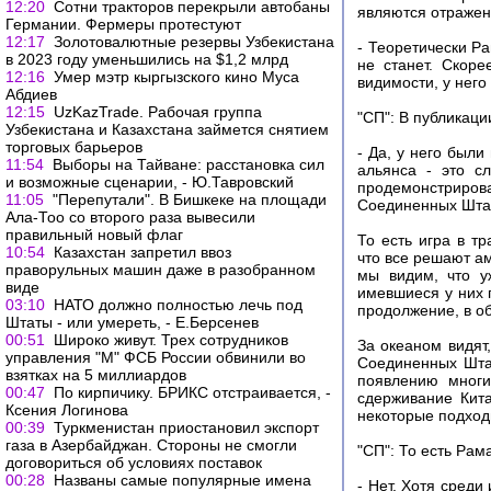
12:20
Сотни тракторов перекрыли автобаны
являются отражен
Германии. Фермеры протестуют
12:17
Золотовалютные резервы Узбекистана
- Теоретически Ра
в 2023 году уменьшились на $1,2 млрд
не станет. Скоре
12:16
Умер мэтр кыргызского кино Муса
видимости, у нег
Абдиев
12:15
UzKazTrade. Рабочая группа
"СП": В публикаци
Узбекистана и Казахстана займется снятием
торговых барьеров
- Да, у него были
11:54
Выборы на Тайване: расстановка сил
альянса - это с
и возможные сценарии, - Ю.Тавровский
продемонстриров
11:05
"Перепутали". В Бишкеке на площади
Соединенных Штат
Ала-Тоо со второго раза вывесили
правильный новый флаг
То есть игра в т
10:54
Казахстан запретил ввоз
что все решают ам
праворульных машин даже в разобранном
мы видим, что у
виде
имевшиеся у них 
03:10
НАТО должно полностью лечь под
продолжение, в о
Штаты - или умереть, - Е.Берсенев
00:51
Широко живут. Трех сотрудников
За океаном видят,
управления "М" ФСБ России обвинили во
Соединенных Шта
взятках на 5 миллиардов
появлению многи
00:47
По кирпичику. БРИКС отстраивается, -
сдерживание Кита
Ксения Логинова
некоторые подход
00:39
Туркменистан приостановил экспорт
газа в Азербайджан. Стороны не смогли
"СП": То есть Рам
договориться об условиях поставок
00:28
Названы самые популярные имена
- Нет. Хотя среди