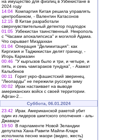
на имущество для физлиц в Узбекистане в
2024 году
14:04
Компартия Китая решила управлять
центробанком, - Валентин Катасонов
12:15
В Китае разработали
сверхчувствительный детектор подлодок
01:05
Узбекистан таинственный. Некрополь
с "Часами апокалипсиса" и могилой Адама.
Что скрывает Миздахкан
01:04
Операция "Делимитация": как
Киргизия и Таджикистан делят границу, -
Игорь Кармазин
00:46
"У кыргызов было и три, и четыре, и
пять, и семь чамгараков тундука", - Азамат
Калыбеков
00:11
Горит укро-фашистский зверинец.
"Леопарды" не пережили русскую зиму
00:02
Ирак настаивает на выводе
американских войск с своей территории.
Афган-2...
Суббота, 06.01.2024
23:42
Ирак. Американской ракетой убит
один из лидеров шиитского ополчения - аль-
Джавари
19:50
В парламенте Новой Зеландии
депутатка Хана-Равити Майпи-Кларк
исполнила песню маори (видео, жесть)