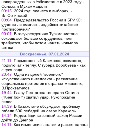
новорожденных в Узбекистане в 2023 году -
Солиха и Мухаммадали
00:15
2024 год: планета в выборах, -
Вл.Овчинский
00:04
Председательство России в БРИКС:
удастся ли смягчить индийско-китайские
противоречия?
00:01
В госучреждениях Туркменистана
сокращают больше сотрудников, чем
требуется, чтобы потом нанять новых за
взятки
Воскресенье, 07.01.2024
21:11
Подмосковный Климовск, возможно,
подключат к теплу. С губера Воробьева - как
с гуся вода...
20:47
Одна из целей "военного"
искусственного интеллекта - разжигание
социальных протестов в странах-мишенях, -
В.Прохватилов
19:44
Главу Пентагона генерала Остина
("Кинг Конг") хватил удар. Рукопожатие
вялое...
14:39
В Казахстане обсуждают проблему
гибели 600 лебедей на озере Караколь
14:14
Кедми: Единственный выход России -
дойти до Днепра
14:11
Как изменились ставки и расчет налога