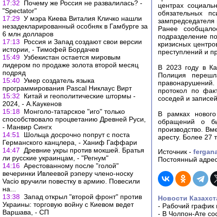
17:32
Почему же Россия не развалилась? -
центрах социаль
"Spectator"
обязательных пс
17:29
У мэра Киева Виталия Кличко нашли
зампредседателя 
незадекларированный особняк в Гамбурге за
Ранее сообщало
6 млн долларов
подразделение по
17:13
Россия и Запад создают свои версии
кризисных центро
истории, - Тимофей Бордачев
преступлений и п
15:49
Узбекистан остается мировым
лидером по продаже золота второй месяц
В 2023 году в Ка
подряд
Полиция перешл
15:40
Умер создатель языка
правонарушений. 
программирования Pascal Никлаус Вирт
протокол по фак
15:32
Китай и геополитические штормы -
соседей и записе
2024, - А.Каукенов
15:18
Монголо-татарское "иго" только
В рамках нового
способствовало процветанию Древней Руси,
обращений о бы
- Манвир Сингх
производство. Вм
14:51
Шольца досрочно попрут с поста
аресту. Более 27 
Германского канцлера, - Ханиф Гаффари
14:47
Древние укры против мокшей. Братья
Источник -
fergan
ли русские украинцам, - "Регнум"
Постоянный адрес
14:16
Арестованному после "голой"
вечеринки Ивлеевой рэперу члено-носку
Vacio вручили повестку в армию. Повесили
на...
13:38
Запад открыл "второй фронт" против
Новости Казахст
Украины: торговую войну с Киевом ведет
-
Рабочий график 
Варшава, - СП
-
В Чолпон-Ате со