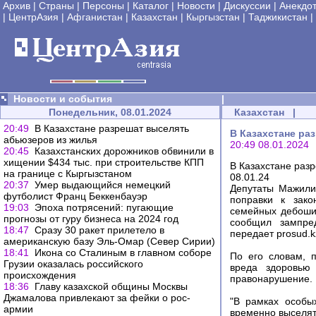
Архив
|
Страны
|
Персоны
|
Каталог
|
Новости
|
Дискуссии
|
Анекдо
|
ЦентрАзия
|
Афганистан
|
Казахстан
|
Кыргызстан
|
Таджикистан
|
Новости и события
|
Понедельник, 08.01.2024
Казахстан
|
20:49
В Казахстане разрешат выселять
В Казахстане ра
абьюзеров из жилья
20:49 08.01.2024
20:45
Казахстанских дорожников обвинили в
хищении $434 тыс. при строительстве КПП
В Казахстане раз
на границе с Кыргызстаном
08.01.24
20:37
Умер выдающийся немецкий
Депутаты Мажили
футболист Франц Беккенбауэр
поправки к зако
19:03
Эпоха потрясений: пугающие
семейных дебоши
прогнозы от гуру бизнеса на 2024 год
сообщил зампре
18:47
Сразу 30 ракет прилетело в
передает prosud.k
американскую базу Эль-Омар (Север Сирии)
18:41
Икона со Сталиным в главном соборе
По его словам, 
Грузии оказалась российского
вреда здоровью
происхождения
правонарушение.
18:36
Главу казахской общины Москвы
Джамалова привлекают за фейки о рос-
"В рамках особы
армии
временно выселят