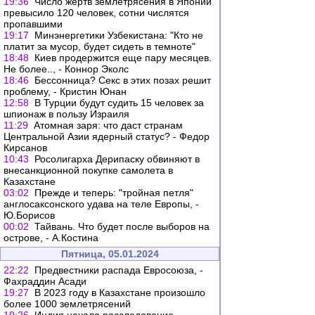
19:36
Число жертв землетрясения в Японии
превысило 120 человек, сотни числятся
пропавшими
19:17
Минэнергетики Узбекистана: "Кто не
платит за мусор, будет сидеть в темноте"
18:48
Киев продержится еще пару месяцев.
Не более.., - Коннор Эколс
18:46
Бессонница? Секс в этих позах решит
проблему, - Кристин Юнан
12:58
В Турции будут судить 15 человек за
шпионаж в пользу Израиля
11:29
Атомная заря: что даст странам
Центральной Азии ядерный статус? - Федор
Кирсанов
10:43
Росолигарха Дерипаску обвиняют в
внесанкционной покупке самолета в
Казахстане
03:02
Прежде и теперь: "тройная петля"
англосаксонского удава на теле Европы, -
Ю.Борисов
00:02
Тайвань. Что будет после выборов на
острове, - А.Костина
Пятница, 05.01.2024
22:22
Предвестники распада Евросоюза, -
Фахраддин Асади
19:27
В 2023 году в Казахстане произошло
более 1000 землетрясений