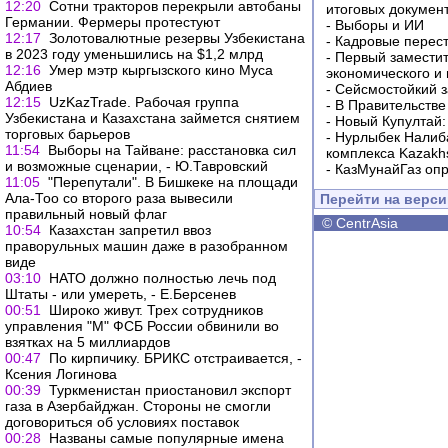
12:20
Сотни тракторов перекрыли автобаны
итоговых докумен
Германии. Фермеры протестуют
-
Выборы и ИИ
12:17
Золотовалютные резервы Узбекистана
-
Кадровые перес
в 2023 году уменьшились на $1,2 млрд
-
Первый заместит
12:16
Умер мэтр кыргызского кино Муса
экономического и
Абдиев
-
Сейсмостойкий з
12:15
UzKazTrade. Рабочая группа
-
В Правительстве
Узбекистана и Казахстана займется снятием
-
Новый Купултай:
торговых барьеров
-
Нурлыбек Налиб
11:54
Выборы на Тайване: расстановка сил
комплекса Kazakhs
и возможные сценарии, - Ю.Тавровский
-
КазМунайГаз опр
11:05
"Перепутали". В Бишкеке на площади
Ала-Тоо со второго раза вывесили
Перейти на верс
правильный новый флаг
©
CentrAsia
10:54
Казахстан запретил ввоз
праворульных машин даже в разобранном
виде
03:10
НАТО должно полностью лечь под
Штаты - или умереть, - Е.Берсенев
00:51
Широко живут. Трех сотрудников
управления "М" ФСБ России обвинили во
взятках на 5 миллиардов
00:47
По кирпичику. БРИКС отстраивается, -
Ксения Логинова
00:39
Туркменистан приостановил экспорт
газа в Азербайджан. Стороны не смогли
договориться об условиях поставок
00:28
Названы самые популярные имена