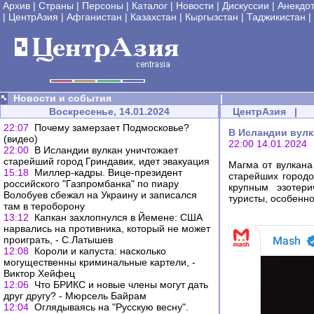
Архив
|
Страны
|
Персоны
|
Каталог
|
Новости
|
Дискуссии
|
Анекдо
|
ЦентрАзия
|
Афганистан
|
Казахстан
|
Кыргызстан
|
Таджикистан
|
Новости и события
|
Воскресенье, 14.01.2024
ЦентрАзия
|
22:07
Почему замерзает Подмосковье?
В Исландии вулк
(видео)
22:00 14.01.2024
22:00
В Исландии вулкан уничтожает
старейший город Гриндавик, идет эвакуация
Магма от вулкана
15:18
Миллер-кадры. Вице-президент
старейших городо
российского "Газпромбанка" по пиару
крупным эзотери
Волобуев сбежал на Украину и записался
туристы, особенно
там в тероборону
13:12
Капкан захлопнулся в Йемене: США
нарвались на противника, который не может
проиграть, - С.Латышев
12:08
Короли и капуста: насколько
могущественны криминальные картели, -
Виктор Хейфец
12:06
Что БРИКС и новые члены могут дать
друг другу? - Мюрсель Байрам
12:04
Оглядываясь на "Русскую весну".