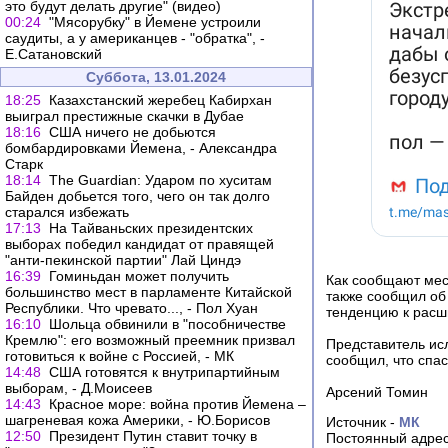
это будут делать другие" (видео)
00:24
"Мясорубку" в Йемене устроили
саудиты, а у американцев - "обратка", -
Е.Сатановский
Суббота, 13.01.2024
18:25
Казахстанский жеребец Кабирхан
выиграл престижные скачки в Дубае
18:16
США ничего не добьются
бомбардировками Йемена, - Александра
Старк
18:14
The Guardian: Ударом по хуситам
Байден добьется того, чего он так долго
старался избежать
17:13
На Тайваньских президентских
выборах победил кандидат от правящей
"анти-пекинской партии" Лай Циндэ
16:39
Гоминьдан может получить
Как сообщают мес
большинство мест в парламенте Китайской
также сообщил об
Республики. Что чревато..., - Пол Хуан
тенденцию к расш
16:10
Шольца обвинили в "пособничестве
Кремлю": его возможный преемник призвал
Представитель ис
готовиться к войне с Россией, - МК
сообщил, что спа
14:48
США готовятся к внутрипартийным
выборам, - Д.Моисеев
Арсений Томин
14:43
Красное море: война против Йемена –
шагреневая кожа Америки, - Ю.Борисов
Источник -
МК
12:50
Президент Путин ставит точку в
Постоянный адрес