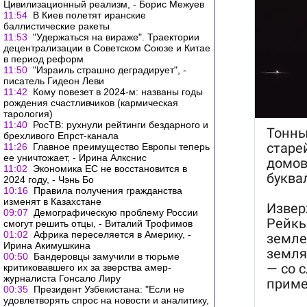
Цивилизационный реализм, - Борис Межуев
11:54
В Киев полетят иранские
баллистические ракеты
11:53
"Удержаться на вираже". Траектории
децентрализации в Советском Союзе и Китае
в период реформ
11:50
"Израиль страшно деградирует", -
писатель Гидеон Леви
11:42
Кому повезет в 2024-м: названы годы
рождения счастливчиков (кармическая
тарология)
11:40
РосТВ: рухнули рейтинги бездарного и
брехливого Епрст-канала
11:26
Главное преимущество Европы теперь
ее уничтожает, - Ирина Алкснис
11:02
Экономика ЕС не восстановится в
2024 году, - Чэнь Бо
10:16
Правила получения гражданства
изменят в Казахстане
09:07
Демографическую проблему России
смогут решить отцы, - Виталий Трофимов
01:02
Африка переселяется в Америку, -
Ирина Акимушкина
00:50
Бандеровцы замучили в тюрьме
критиковавшего их за зверства амер-
журналиста Гонсало Лиру
00:35
Президент Узбекистана: "Если не
удовлетворять спрос на новости и аналитику,