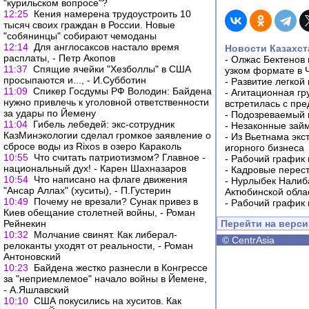
"курильском вопросе"?
12:25
Кения намерена трудоустроить 10
тысяч своих граждан в России. Новые
"собянинцы" собирают чемоданы
12:14
Для англосаксов настало время
Новости Казахст
расплаты, - Петр Акопов
-
Олжас Бектенов 
11:37
Спящие ячейки "Хезболлы" в США
узком формате в 
просыпаются и..., - И.Субботин
-
Развитие легкой
11:09
Спикер Госдумы РФ Володин: Байдена
-
Агитационная гр
нужно привлечь к уголовной ответственности
встретилась с пр
за удары по Йемену
-
Подозреваемый в
11:04
Гибель лебедей: экс-сотрудник
-
Незаконные займ
КазМинэкологии сделал громкое заявление о
-
Из Вьетнама экс
сбросе воды из Rixos в озеро Караколь
игорного бизнеса
10:55
Что считать патриотизмом? Главное -
-
Рабочий график 
национальный дух! - Карен Шахназаров
-
Кадровые перес
10:54
Что написано на флаге движения
-
Нурлыбек Налиб
"Ансар Аллах" (хуситы), - П.Густерин
Актюбинской обла
10:49
Почему не врезали? Сунак привез в
-
Рабочий график 
Киев обещание столетней войны, - Роман
Рейнекин
Перейти на верс
10:32
Молчание свинят. Как либерал-
©
CentrAsia
релоканты уходят от реальности, - Роман
Антоновский
10:23
Байдена жестко разнесли в Конгрессе
за "неприемлемое" начало войны в Йемене,
- А.Яшлавский
10:10
США покусились на хуситов. Как