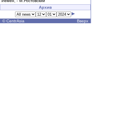
Йемен, - М.Ростовский
Архив
©
CentrAsia
Вверх