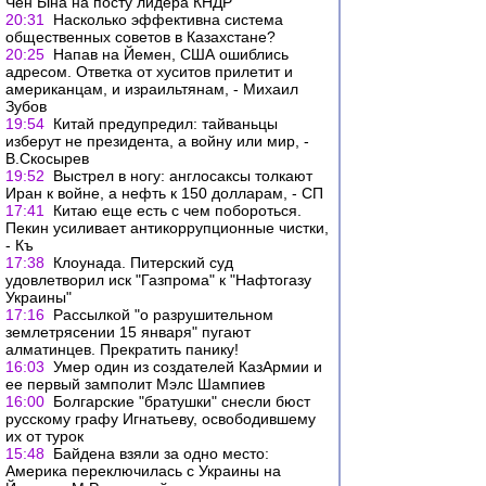
Чен Ына на посту лидера КНДР
20:31
Насколько эффективна система
общественных советов в Казахстане?
20:25
Напав на Йемен, США ошиблись
адресом. Ответка от хуситов прилетит и
американцам, и израильтянам, - Михаил
Зубов
19:54
Китай предупредил: тайваньцы
изберут не президента, а войну или мир, -
В.Скосырев
19:52
Выстрел в ногу: англосаксы толкают
Иран к войне, а нефть к 150 долларам, - СП
17:41
Китаю еще есть с чем побороться.
Пекин усиливает антикоррупционные чистки,
- Къ
17:38
Клоунада. Питерский суд
удовлетворил иск "Газпрома" к "Нафтогазу
Украины"
17:16
Рассылкой "о разрушительном
землетрясении 15 января" пугают
алматинцев. Прекратить панику!
16:03
Умер один из создателей КазАрмии и
ее первый замполит Мэлс Шампиев
16:00
Болгарские "братушки" снесли бюст
русскому графу Игнатьеву, освободившему
их от турок
15:48
Байдена взяли за одно место:
Америка переключилась с Украины на