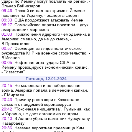
удары по Йемену могут повлиять на регион, -
Эльнар Байназаров
09:46
Плохой сигнал: как кризис в Йемене
повлияет на Украину, - эксперты спорят
09:33
США продолжают атаковать Йемен
08:27
Сомалийские пираты похитили... двух
американских морпехов
01:03
Приключения ядерного чемоданчика в
Америке: смешно, да не до смеха, -
В.Прохватилов
00:57
Эволюция взглядов политического
руководства КНР на военное строительство, -
В.Иванов
00:05
Нефтяная игра: удары США по
Йемену провоцируют экономический кризис,
- "Известия"
Пятница, 12.01.2024
20:45
Не маленькая и не победоносная
война. Америка попала в йеменский капкан,
- Г.Мирзаян
20:43
Причину роста кори в Казахстане
связали с пандемией коронавируса
20:42
"Токсичная инициатива". Румыния, как
и Украина, не дает автономию венграм
20:40
В Астане убрали памятник Нурсултану
Назарбаеву
20:36
Названа вероятная преемница Ким