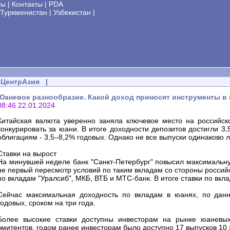
ты
|
Контакты
|
PDA
Туркменистан
|
Узбекистан
|
ЦентрАзия
|
Юаневое разнообразие. Какой доход приносят инструменты в к
08:46 22.01.2024
Китайская валюта уверенно заняла ключевое место на российс
конкурировать за юани. В итоге доходности депозитов достигли 
облигациям - 3,5–8,2% годовых. Однако не все выпуски одинаково л
Ставки на вырост
На минувшей неделе банк "Санкт-Петербург" повысил максимальную
не первый пересмотр условий по таким вкладам со стороны россий
по вкладам "Уралсиб", МКБ, ВТБ и МТС-банк. В итоге ставки по вкл
Сейчас максимальная доходность по вкладам в юанях, по дан
годовых, сроком на три года.
Более высокие ставки доступны инвесторам на рынке юаневых
эмитентов, годом ранее инвесторам было доступно 17 выпусков 10 