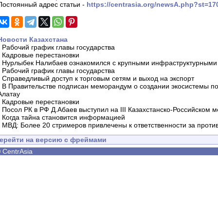
Постоянный адрес статьи -
https://centrasia.org/newsA.php?st=1
Новости Казахстана
-
Рабочий график главы государства
-
Кадровые перестановки
-
Нурлыбек Налибаев ознакомился с крупными инфраструктурными 
-
Рабочий график главы государства
-
Справедливый доступ к торговым сетям и выход на экспорт
-
В Правительстве подписан меморандум о создании экосистемы по 
Алатау
-
Кадровые перестановки
-
Посол РК в РФ Д.Абаев выступил на III Казахстанско-Российском
-
Когда тайна становится информацией
-
МВД: Более 20 стримеров привлечены к ответственности за проти
ерейти на версию с фреймами
©
CentrAsia