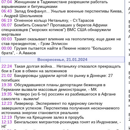
07:04
Женщинам в Таджикистане разрешили работать
взрывниками и битумщиками
06:43
Запад блефанул... Унылые военные перспективы Киева,
- Андрей Школьников
06:19
Огненное кольцо Нетаньяху, - Ст.Тарасов
06:07
Бомбить Сомали? Пропавших у берегов Африки
спецназовцев ("морских котиков") ВМС США обнаружили
мертвыми
00:03
Трамп оказывает влияние на геополитику, еще даже не
став президентом, - Грэм Эллисон
00:00
Грузия пытается найти в Пекине нового "Большого
брата", - А.Аваков
Воскресенье, 21.01.2024
22:24
Такая долгая война... Нетаньяху отказался прекращать
бои в Газе в обмен на заложников
21:02
Бандеровцы ударили артой по рынку в Донецке: 27
погибших
19:38
Обсуждавшиеся планы депортации беженцев в
Германии вызвали массовые демонстрации, - МК
19:35
Четверо (из 6-ти) россиян из разбившегося в Афгане
самолета - выжили!
12:23
Ливермор. Эксперимент по ядерному синтезу
завершился успехом. Перспектива получения нескончаемого
источника энергии становится реальнее
12:19
Путин на Крещение залез в прорубь
12:13
Бенгальских мигрантов-рохинджа гонят из Индонезии, -
НГ