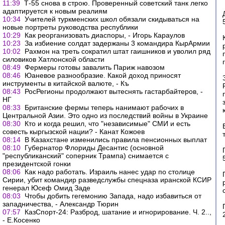
11:39
Т-55 снова в строю. Проверенный советский танк легко
адаптируется к новым реалиям
10:34
Учителей туркменских школ обязали скидываться на
новые портреты руководства республики
10:29
Как реорганизовать диаспоры, - Игорь Караулов
10:23
За избиение солдат задержаны 3 командира КырАрмии
10:02
Рахмон на треть сократил штат гаишников и уволил ряд
силовиков Хатлонской области
08:49
Фермеры готовы завалить Париж навозом
08:46
Юаневое разнообразие. Какой доход приносят
инструменты в китайской валюте, - Къ
08:43
РосРегионы продолжают вытеснять гастарбайтеров, -
НГ
08:33
Британские фермы теперь нанимают рабочих в
Центральной Азии. Это одно из последствий войны в Украине
08:30
Кто и когда решил, что "независимые" СМИ и есть
совесть кыргызской нации? - Канат Кожоев
08:14
В Казахстане изменились правила пенсионных выплат
08:10
Губернатор Флориды Десантис (основной
"республиканский" соперник Трампа) снимается с
президентской гонки
08:06
Как надо работать. Израиль нанес удар по столице
Сирии, убит командир разведслужбы спецназа иранской КСИР
генерал Юсеф Омид Заде
08:03
Чтобы добить гегемонию Запада, надо избавиться от
западничества, - Александр Тюрин
07:57
КазСпорт-24: Разброд, шатание и игнорирование. Ч. 2..,
- Е.Косенко