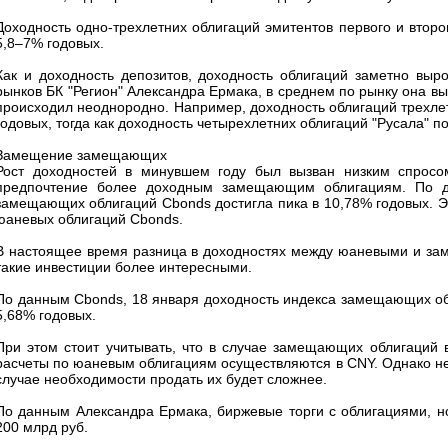
Доходность одно-трехлетних облигаций эмитентов первого и второ
5,8–7% годовых.
Как и доходность депозитов, доходность облигаций заметно выр
рынков БК "Регион" Александра Ермака, в среднем по рынку она вы
происходил неоднородно. Например, доходность облигаций трехлет
годовых, тогда как доходность четырехлетних облигаций "Русала" по
Замещение замещающих
Рост доходностей в минувшем году был вызван низким спросом
предпочтение более доходным замещающим облигациям. По д
замещающих облигаций Cbonds достигла пика в 10,78% годовых. Э
юаневых облигаций Cbonds.
В настоящее время разница в доходностях между юаневыми и за
такие инвестиции более интересными.
По данным Cbonds, 18 января доходность индекса замещающих обл
5,68% годовых.
При этом стоит учитывать, что в случае замещающих облигаций в
расчеты по юаневым облигациям осуществляются в CNY. Однако не у
случае необходимости продать их будет сложнее.
По данным Александра Ермака, биржевые торги с облигациями, н
200 млрд руб.