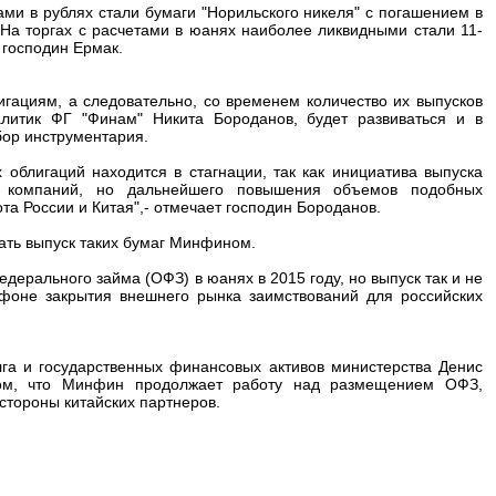
ми в рублях стали бумаги "Норильского никеля" с погашением в
 На торгах с расчетами в юанях наиболее ликвидными стали 11-
 господин Ермак.
ациям, а следовательно, со временем количество их выпусков
алитик ФГ "Финам" Никита Бороданов, будет развиваться и в
бор инструментария.
блигаций находится в стагнации, так как инициатива выпуска
а компаний, но дальнейшего повышения объемов подобных
а России и Китая",- отмечает господин Бороданов.
ать выпуск таких бумаг Минфином.
ерального займа (ОФЗ) в юанях в 2015 году, но выпуск так и не
 фоне закрытия внешнего рынка заимствований для российских
лга и государственных финансовых активов министерства Денис
ом, что Минфин продолжает работу над размещением ОФЗ,
стороны китайских партнеров.