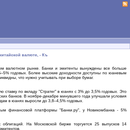
итайской валюте, - Къ
ком валютном рынке. Банки и эмитенты вынуждены все больше
3,5–5% годовых. Более высокие доходности доступны по юаневым
иквидны, что нужно учитывать при выборе бумаг.
 ставку по вкладу "Стратег" в юанях с 3% до 3,5% годовых. Это
ских банков. В ноябре-декабре минувшего года улучшали условия
адам в юанях выросли до 3,8–4,5% годовых.
ным финансовой платформы "Банки.ру", у Новикомбанка - 5%
 облигаций. На Московской бирже торгуется 25 выпусков 14
эмитентов.