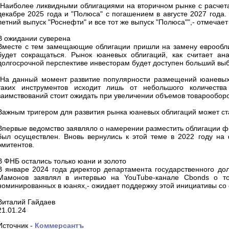
"Наиболее ликвидными облигациями на вторичном рынке с расчета
декабре 2025 года и "Полюса" с погашением в августе 2027 года.
летний выпуск "Роснефти" и все тот же выпуск "Полюса"",- отмечает
В ожидании суверена
Вместе с тем замещающие облигации пришли на замену еврооблиг
будет сокращаться. Рынок юаневых облигаций, как считает ан
долгосрочной перспективе инвесторам будет доступен больший вы
"На данный момент развитие популярности размещений юаневых о
таких инструментов исходит лишь от небольшого количеств
заимствований стоит ожидать при увеличении объемов товарооборот
Важным тригером для развития рынка юаневых облигаций может ст
Впервые ведомство заявляло о намерении разместить облигации фед
был осуществлен. Вновь вернулись к этой теме в 2022 году на
эмитентов.
В ФНБ остались только юани и золото
В январе 2024 года директор департамента государственного до
Мамонов заявлял в интервью на YouTube-канале Cbonds о т
номинированных в юанях,- ожидает поддержку этой инициативы со 
Виталий Гайдаев
21.01.24
Источник -
Коммерсантъ