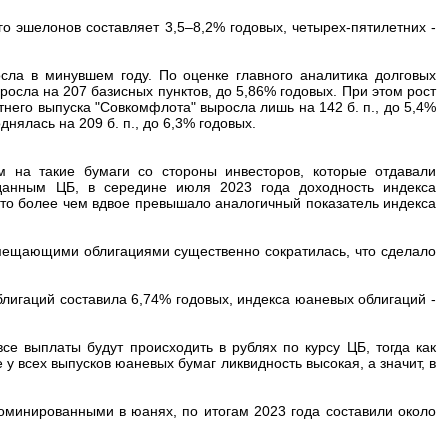
го эшелонов составляет 3,5–8,2% годовых, четырех-пятилетних -
осла в минувшем году. По оценке главного аналитика долговых
росла на 207 базисных пунктов, до 5,86% годовых. При этом рост
него выпуска "Совкомфлота" выросла лишь на 142 б. п., до 5,4%
днялась на 209 б. п., до 6,3% годовых.
 на такие бумаги со стороны инвесторов, которые отдавали
анным ЦБ, в середине июля 2023 года доходность индекса
то более чем вдвое превышало аналогичный показатель индекса
мещающими облигациями существенно сократилась, что сделало
игаций составила 6,74% годовых, индекса юаневых облигаций -
се выплаты будут происходить в рублях по курсу ЦБ, тогда как
 всех выпусков юаневых бумаг ликвидность высокая, а значит, в
оминированными в юанях, по итогам 2023 года составили около