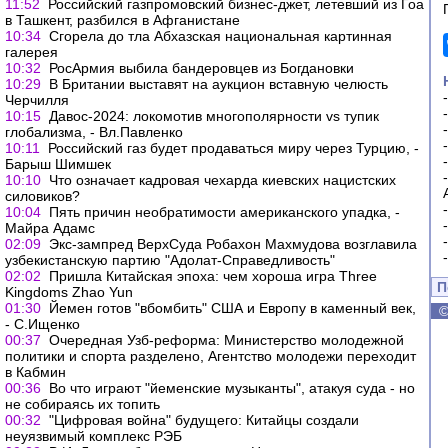
11:52
Российский газпромовский бизнес-джет, летевший из Гоа
в Ташкент, разбился в Афганистане
10:34
Сгорела до тла Абхазская национальная картинная
галерея
10:32
РосАрмия выбила бандеровцев из Богдановки
10:29
В Британии выставят на аукцион вставную челюсть
Черчилля
10:15
Давос-2024: локомотив многополярности vs тупик
глобализма, - Вл.Павленко
10:11
Российский газ будет продаваться миру через Турцию, -
Барыш Шимшек
10:10
Что означает кадровая чехарда киевских нацистских
силовиков?
10:04
Пять причин необратимости американского упадка, -
Майра Адамс
02:09
Экс-зампред ВерхСуда Робахон Махмудова возглавила
узбекистанскую партию "Адолат-Справедливость"
02:02
Пришла Китайская эпоха: чем хороша игра Three
П
Kingdoms Zhao Yun
01:30
Йемен готов "вбомбить" США и Европу в каменный век,
- С.Ищенко
00:37
Очередная Узб-реформа: Министерство молодежной
политики и спорта разделено, Агентство молодежи переходит
в Кабмин
00:36
Во что играют "йеменские музыканты", атакуя суда - но
не собираясь их топить
00:32
"Цифровая война" будущего: Китайцы создали
неуязвимый комплекс РЭБ