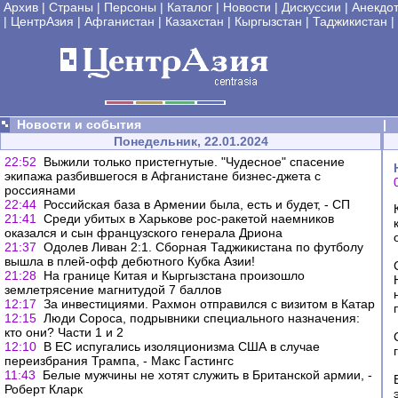
Архив
|
Страны
|
Персоны
|
Каталог
|
Новости
|
Дискуссии
|
Анекдо
|
ЦентрАзия
|
Афганистан
|
Казахстан
|
Кыргызстан
|
Таджикистан
|
Новости и события
|
Понедельник, 22.01.2024
22:52
Выжили только пристегнутые. "Чудесное" спасение
экипажа разбившегося в Афганистане бизнес-джета с
россиянами
22:44
Российская база в Армении была, есть и будет, - СП
21:41
Среди убитых в Харькове рос-ракетой наемников
оказался и сын французского генерала Дриона
21:37
Одолев Ливан 2:1. Сборная Таджикистана по футболу
вышла в плей-офф дебютного Кубка Азии!
21:28
На границе Китая и Кыргызстана произошло
землетрясение магнитудой 7 баллов
12:17
За инвестициями. Рахмон отправился с визитом в Катар
12:15
Люди Сороса, подрывники специального назначения:
кто они? Части 1 и 2
12:10
В ЕС испугались изоляционизма США в случае
переизбрания Трампа, - Макс Гастингс
11:43
Белые мужчины не хотят служить в Британской армии, -
Роберт Кларк