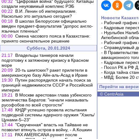
00:32
"Цифровая война" будущего: Китайцы
создали неуязвимый комплекс РЭБ
00:22
В.И. Ленин об империализме.
Насколько это актуально сегодня?
Новости Казахст
00:18
В школах Белоруссии официально
-
Рабочий график 
введен предмет-факультатив "допрос англо-
-
Кадровые перес
язычных пленных"
-
Нурлыбек Налиб
00:00
Смена часового пояса в Казахстане:
Актюбинской обла
принято окончательное решение
-
Рабочий график 
-
Справедливый до
Суббота, 20.01.2024
-
В Правительстве
21:17
Владельцы танкеров начали
авиационного топ
подготовку к затяжному кризису в Красном
-
Кадровые перес
море
-
Посол РК в РФ Д
20:09
20-ть шиитских? ракет прилетели в
-
Когда тайна ста
американскую базу Айн-аль-Асад в Ираке
-
МВД: Более 20 с
19:30
Путин распорядился начать поиск за
границей недвижимости СССР и Российской
Перейти на верс
империи
©
CentrAsia
19:21
В Москве арестован глава узбекского
землячества Баратов: "начали наказывать
русофобов по всей строгости"
17:48
КНДР успешно провела испытания
подводной системы ядерного оружия "Хэиль/
Цунами-5–23"
17:44
"Скрученная" власть на Тайване не
позволит втянуть остров в войну, - А.Кошкин
17:11
PAX AMERICANA рухнет после