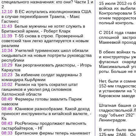
специального назначения: кто они? Части 1 и
15 июля 2012-го б
2
войска их выбили
12:10
В ЕС испугались изоляционизма США
Контролировали 5
в случае переизбрания Трампа, - Макс
огнем террористо
Гастингс
полный контроль.
11:43
Белые мужчины не хотят служить в
Британской армии, - Роберт Кларк
С 2014 года глав
11:39
Т-55 снова в строю. Проверенный
сплошной застр
советский танк легко адаптируется к новым
Макеевкой проход
реалиям
10:34
Учителей туркменских школ обязали
В обеих войнах т
скидываться на новые портреты руководства
и конструкторы у
республики
фугасных снаря
10:29
Как реорганизовать диаспоры, - Игорь
Максимальный уго
Караулов
роты. Больше не 
10:23
За избиение солдат задержаны 3
командира КырАрмии
Нет, были и сомн
10:02
Рахмон на треть сократил штат
152-мм гладкоств
гаишников и уволил ряд силовиков
и установили на 
Хатлонской области
Кировском заводе
08:49
Фермеры готовы завалить Париж
навозом
Штатная башня с
08:46
Юаневое разнообразие. Какой доход
гладкоствольной 
приносят инструменты в китайской валюте, -
году "объект 292
Къ
Ленинградом.
08:43
РосРегионы продолжают вытеснять
гастарбайтеров, - НГ
В итоге было выя
08:33
Британские фермы теперь нанимают
125-мм 2А46. Ос