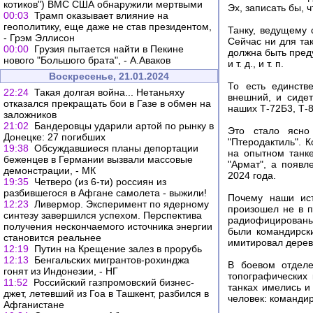
котиков") ВМС США обнаружили мертвыми
Эх, записать бы, 
00:03
Трамп оказывает влияние на
геополитику, еще даже не став президентом,
Танку, ведущему 
- Грэм Эллисон
Сейчас ни для так
00:00
Грузия пытается найти в Пекине
должна быть пред
нового "Большого брата", - А.Аваков
и т. д., и т. п.
Воскресенье, 21.01.2024
То есть единств
22:24
Такая долгая война... Нетаньяху
внешний, и сидет
отказался прекращать бои в Газе в обмен на
наших Т-72Б3, Т-8
заложников
21:02
Бандеровцы ударили артой по рынку в
Это стало ясно
Донецке: 27 погибших
"Птеродактиль". 
19:38
Обсуждавшиеся планы депортации
на опытном танк
беженцев в Германии вызвали массовые
"Армат", а появ
демонстрации, - МК
2024 года.
19:35
Четверо (из 6-ти) россиян из
разбившегося в Афгане самолета - выжили!
Почему наши ист
12:23
Ливермор. Эксперимент по ядерному
произошел не в п
синтезу завершился успехом. Перспектива
радиофицированы?
получения нескончаемого источника энергии
были командирск
становится реальнее
имитировал дерев
12:19
Путин на Крещение залез в прорубь
12:13
Бенгальских мигрантов-рохинджа
В боевом отделе
гонят из Индонезии, - НГ
топографических 
11:52
Российский газпромовский бизнес-
танках имелись и
джет, летевший из Гоа в Ташкент, разбился в
человек: командир
Афганистане