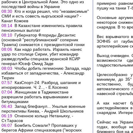
рабочих в Центральной Азии. Это одно из
примерно равном 
последствий войны в Украине
пушку на танки Т-
08:30
Кто и когда решил, что "независимые"
СМИ и есть совесть кыргызской нации? -
Основные аргумен
Канат Кожоев
некоторое снижени
08:14
В Казахстане изменились правила
снарядов. В то вр
пенсионных выплат
08:10
Губернатор Флориды Десантис
Вес взрывчатого 
(основной "республиканский" соперник
3ОФ45 от гаубиц
Трампа) снимается с президентской гонки
артиллерийские с
08:06
Как надо работать. Израиль нанес
удар по столице Сирии, убит командир
Выход очевиден. С
разведслужбы спецназа иранской КСИР
возможности с
генерал Юсеф Омид Заде
гладкоствольными
08:03
Чтобы добить гегемонию Запада, надо
избавиться от западничества, - Александр
Целесообразно у
Тюрин
минимум, до 35°
07:57
КазСпорт-24: Разброд, шатание и
естественно, б
игнорирование. Ч. 2.., - Е.Косенко
автоматического 
07:04
Женщинам в Таджикистане
навесной стрельб
разрешили работать взрывниками и
битумщиками
А как насчет б
06:43
Запад блефанул... Унылые военные
шестидюймовок в
перспективы Киева, - Андрей Школьников
снарядом. Интерес
06:19
Огненное кольцо Нетаньяху, -
Ст.Тарасов
Сейчас на Украин
06:07
Бомбить Сомали? Пропавших у
годах, вообще н
берегов Африки спецназовцев ("морских
ближнего боя на д