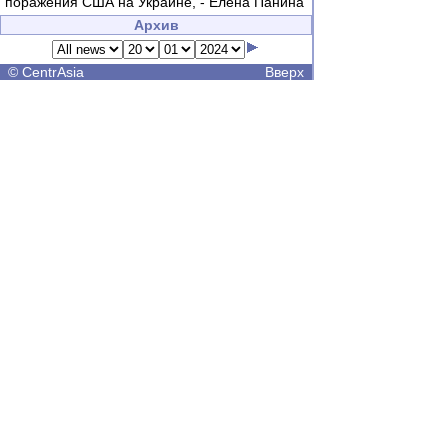
поражения США на Украине, - Елена Панина
Архив
©
CentrAsia
Вверх