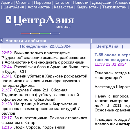
Архив
|
Страны
|
Персоны
|
Каталог
|
Новости
|
Дискуссии
|
Анекдо
|
ЦентрАзия
|
Афганистан
|
Казахстан
|
Кыргызстан
|
Таджикистан
|
Новости и события
|
Понедельник, 22.01.2024
ЦентрАзия
|
22:52
Выжили только пристегнутые.
Т-55 снова в ст
"Чудесное" спасение экипажа разбившегося
танк легко адап
в Афганистане бизнес-джета с россиянами
11:39 22.01.2024
22:44
Российская база в Армении была, есть
и будет, - СП
Генералы всегда г
21:41
Среди убитых в Харькове рос-ракетой
конструкторы?
наемников оказался и сын французского
генерала Дриона
Александр Широк
21:37
Одолев Ливан 2:1. Сборная
Таджикистана по футболу вышла в плей-
Начну с вопроса
офф дебютного Кубка Азии!
танков: смотрели
21:28
На границе Китая и Кыргызстана
лет? В 2011 го
произошло землетрясение магнитудой 7
Основные сражени
баллов
12:17
За инвестициями. Рахмон отправился
Площадь города А
с визитом в Катар
Алеппо шли четыре
12:15
Люди Сороса, подрывники