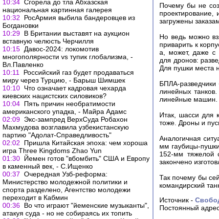
10:34
Сгорела до тла Абхазская
Почему бы не соз
национальная картинная галерея
проектирование, 
10:32
РосАрмия выбила бандеровцев из
загружены заказа
Богдановки
10:29
В Британии выставят на аукцион
Но ведь можно вз
вставную челюсть Черчилля
приварить к корпу
10:15
Давос-2024: локомотив
а, может, даже с
многополярности vs тупик глобализма, -
для дронов: разве
Вл.Павленко
Для пушки места 
10:11
Российский газ будет продаваться
миру через Турцию, - Барыш Шимшек
БПЛА-разведчики 
10:10
Что означает кадровая чехарда
линейных танков.
киевских нацистских силовиков?
линейные машин.
10:04
Пять причин необратимости
американского упадка, - Майра Адамс
Итак, шасси для 
02:09
Экс-зампред ВерхСуда Робахон
тоже. Дроны и пус
Махмудова возглавила узбекистанскую
партию "Адолат-Справедливость"
Аналогичная ситу
02:02
Пришла Китайская эпоха: чем хороша
мм гаубицы-пушки
игра Three Kingdoms Zhao Yun
152-мм тяжелой 
01:30
Йемен готов "вбомбить" США и Европу
закончено изготов
в каменный век, - С.Ищенко
00:37
Очередная Узб-реформа:
Так почему бы сей
Министерство молодежной политики и
командирский танк
спорта разделено, Агентство молодежи
переходит в Кабмин
Источник -
Свобо
00:36
Во что играют "йеменские музыканты",
Постоянный адрес
атакуя суда - но не собираясь их топить