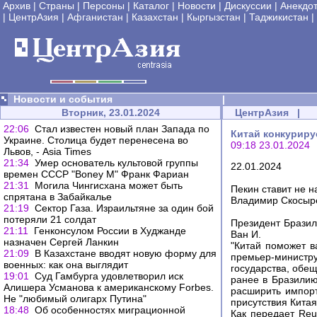
Архив
|
Страны
|
Персоны
|
Каталог
|
Новости
|
Дискуссии
|
Анекдо
|
ЦентрАзия
|
Афганистан
|
Казахстан
|
Кыргызстан
|
Таджикистан
|
Новости и события
|
Вторник, 23.01.2024
ЦентрАзия
|
22:06
Стал известен новый план Запада по
Китай конкуриру
Украине. Столица будет перенесена во
09:18 23.01.2024
Львов, - Asia Times
21:34
Умер основатель культовой группы
22.01.2024
времен СССР "Boney M" Франк Фариан
21:31
Могила Чингисхана может быть
Пекин ставит не 
спрятана в Забайкалье
Владимир Скосыр
21:19
Сектор Газа. Израильтяне за один бой
потеряли 21 солдат
Президент Бразил
21:11
Генконсулом России в Худжанде
Ван И.
назначен Сергей Ланкин
"Китай поможет в
21:09
В Казахстане вводят новую форму для
премьер-минист
военных: как она выглядит
государства, обещ
19:01
Суд Гамбурга удовлетворил иск
ранее в Бразилию
Алишера Усманова к американскому Forbes.
расширить импорт
Не "любимый олигарх Путина"
присутствия Китая
18:48
Об особенностях миграционной
Как передает Reu