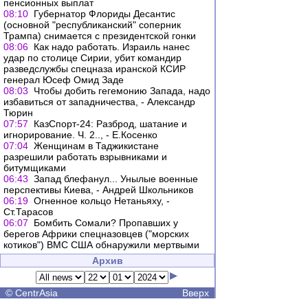
пенсионных выплат
08:10
Губернатор Флориды Десантис
(основной "республиканский" соперник
Трампа) снимается с президентской гонки
08:06
Как надо работать. Израиль нанес
удар по столице Сирии, убит командир
разведслужбы спецназа иранской КСИР
генерал Юсеф Омид Заде
08:03
Чтобы добить гегемонию Запада, надо
избавиться от западничества, - Александр
Тюрин
07:57
КазСпорт-24: Разброд, шатание и
игнорирование. Ч. 2.., - Е.Косенко
07:04
Женщинам в Таджикистане
разрешили работать взрывниками и
битумщиками
06:43
Запад блефанул... Унылые военные
перспективы Киева, - Андрей Школьников
06:19
Огненное кольцо Нетаньяху, -
Ст.Тарасов
06:07
Бомбить Сомали? Пропавших у
берегов Африки спецназовцев ("морских
котиков") ВМС США обнаружили мертвыми
Архив
©
CentrAsia
Вверх