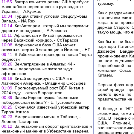
11:55
Завтра кончится рояль: США требуют
туризму.
масштабных перестановок в руководстве
Украины, - А.Кузмак
Как с раздражени
10:34
Турция ставит условия спецслужбам
в конечном счете
Запада, - ИА Rex
когда-то он прово
10:14
КазАвтопром, который мы заслужили:
держав Старого С
дорого и ненадежно, - А.Алехова
такую мощь, что е
10:11
Афганистан и Китай прорываются
через Ваханский коридор, - Ст.Тарасов
Как бы то ни был
10:08
Африканская база США может
партнера Латинск
оказаться жертвой эскалации в Йемене, - НГ
Джозефе Байден
09:41
В Узбекистане проведена новая "черта
проникновения Ки
бедности"
на нем оценивае
09:26
Землетрясение в Алматы: 44 -
Поднебесной на 
ранены, перепуганные жители ждут
компании Cosco 
афтершоков
Китаем.
09:18
Китай конкурирует с США и в
Латинской Америке, - Владимир Скосырев
Первая фаза порт
01:09
Прогнозируемый рост ВВП Китая в
строй приедет пр
2024 году – около 5 процентов
Белого дома по 
00:39
Зачем Европе нужна "маленькая
правительства не 
победоносная война"? - Е.Пустовойтова
00:25
Скончался известный узбекский актер
В беседе с "НГ"
Тургун Азизов
экономики, отмет
00:23
Американская мечта о Тайване, -
Юга. В Пекине сч
Леонид Пастернак
США, Японией, 
00:12
За незаконный оборот криптоактивов и
внешнеэкономиче
незаконный майнинг в Узбекистане введена
инфраструктурны