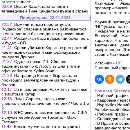
ответственность
Латинской Аме
00:09
Власти Казахстана запретят
проамериканской 
телеведущей Тине Канделаки въезд в страну
потом от этого отк
Понедельник, 22.01.2024
Научный руководи
22:52
Выжили только пристегнутые.
"НГ" указал на то
"Чудесное" спасение экипажа разбившегося
Никарагуа, а на э
в Афганистане бизнес-джета с россиянами
Венесуэлой, Ник
22:44
Российская база в Армении была, есть
характер. Что же
и будет, - СП
внутренние дел
21:41
Среди убитых в Харькове рос-ракетой
американцев. Эт
наемников оказался и сын французского
стран в Латинской
генерала Дриона
21:37
Одолев Ливан 2:1. Сборная
Источник -
НГ
Таджикистана по футболу вышла в плей-
Постоянный адрес
офф дебютного Кубка Азии!
21:28
На границе Китая и Кыргызстана
произошло землетрясение магнитудой 7
баллов
12:17
За инвестициями. Рахмон отправился
Новости Казахст
с визитом в Катар
-
Рабочий график 
12:15
Люди Сороса, подрывники
-
Кадровые перес
специального назначения: кто они? Части 1 и
-
Нурлыбек Налиб
2
Актюбинской обла
12:10
В ЕС испугались изоляционизма США
-
Рабочий график 
в случае переизбрания Трампа, - Макс
-
Справедливый до
Гастингс
-
В Правительстве
11:43
Белые мужчины не хотят служить в
авиационного топ