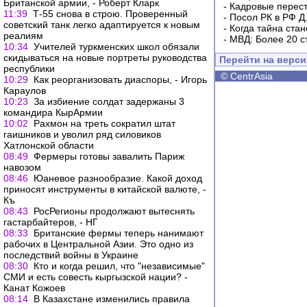
Британской армии, - Роберт Кларк
-
Кадровые перес
11:39
Т-55 снова в строю. Проверенный
-
Посол РК в РФ Д
советский танк легко адаптируется к новым
-
Когда тайна ста
реалиям
-
МВД: Более 20 с
10:34
Учителей туркменских школ обязали
скидываться на новые портреты руководства
Перейти на верс
республики
©
CentrAsia
10:29
Как реорганизовать диаспоры, - Игорь
Караулов
10:23
За избиение солдат задержаны 3
командира КырАрмии
10:02
Рахмон на треть сократил штат
гаишников и уволил ряд силовиков
Хатлонской области
08:49
Фермеры готовы завалить Париж
навозом
08:46
Юаневое разнообразие. Какой доход
приносят инструменты в китайской валюте, -
Къ
08:43
РосРегионы продолжают вытеснять
гастарбайтеров, - НГ
08:33
Британские фермы теперь нанимают
рабочих в Центральной Азии. Это одно из
последствий войны в Украине
08:30
Кто и когда решил, что "независимые"
СМИ и есть совесть кыргызской нации? -
Канат Кожоев
08:14
В Казахстане изменились правила