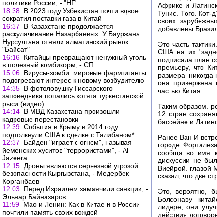
политики России, - "НГ"
Африке и Латинск
18:38
В 2023 году Узбекистан почти вдвое
Тунис, Того, Кот
сократил поставки газа в Китай
своих зарубежны
16:37
В Казахстане продолжается
добавлены Бразил
раскулачивание Назарбаевых. У Бауржана
Нурсултана отняли алматинский рынок
Это часть тактик
"Байсат"
США на их "задн
16:16
Китайцы превращают ненужный уголь
подписала план со
в полезный комбикорм, - СП
премьеру, что К
15:06
Вирусы-зомби: мировые фармгиганты
размера, никогда 
подогревают интерес к новому возбудителю
она привержена п
14:35
В фотоловушку Гиссарского
частью Китая.
заповедника попались котята туркестанской
рыси (видео)
Таким образом, р
14:14
В МВД Казахстана произошли
12 стран сохраня
кадровые перестановки
бассейне и Латин
12:39
События в Крыму в 2014 году
подтолкнули США к сделке с Талибаном*
Ранее Ван И встр
12:37
Байден "играет с огнем", называя
городе Форталез
йеменских хуситов "террористами", - Al
сообща во имя м
Jazeera
дискуссии не бы
12:15
Дроны являются серьезной угрозой
Виейрой, главой 
безопасности Кыргызстана, - Медербек
сказал, что две с
Корганбаев
12:03
Перед Израилем замаячили санкции, -
Это, вероятно, 
Эльнар Байназаров
Болсонару китай
11:59
Мао и Ленин: Как в Китае и в России
лидере, они улу
почтили память своих вождей
действия договор