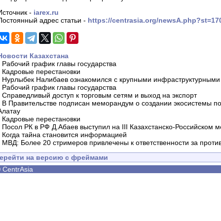
Источник -
iarex.ru
Постоянный адрес статьи -
https://centrasia.org/newsA.php?st=1
Новости Казахстана
-
Рабочий график главы государства
-
Кадровые перестановки
-
Нурлыбек Налибаев ознакомился с крупными инфраструктурными 
-
Рабочий график главы государства
-
Справедливый доступ к торговым сетям и выход на экспорт
-
В Правительстве подписан меморандум о создании экосистемы по 
Алатау
-
Кадровые перестановки
-
Посол РК в РФ Д.Абаев выступил на III Казахстанско-Российском
-
Когда тайна становится информацией
-
МВД: Более 20 стримеров привлечены к ответственности за проти
ерейти на версию с фреймами
©
CentrAsia