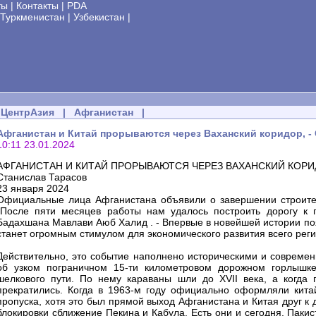
ты
|
Контакты
|
PDA
Туркменистан
|
Узбекистан
|
ЦентрАзия
|
Афганистан
|
Афганистан и Китай прорываются через Ваханский коридор, - 
10:11 23.01.2024
АФГАНИСТАН И КИТАЙ ПРОРЫВАЮТСЯ ЧЕРЕЗ ВАХАНСКИЙ КОР
Станислав Тарасов
23 января 2024
Официальные лица Афганистана объявили о завершении строител
"После пяти месяцев работы нам удалось построить дорогу к г
Бадахшана Мавлави Аюб Халид . - Впервые в новейшей истории по
станет огромным стимулом для экономического развития всего реги
Действительно, это событие наполнено историческими и совреме
об узком пограничном 15-ти километровом дорожном горлышк
шелкового пути. По нему караваны шли до XVII века, а когда 
прекратились. Когда в 1963-м году официально оформляли китай
пропуска, хотя это был прямой выход Афганистана и Китая друг к
блокировки сближение Пекина и Кабула. Есть они и сегодня. Пакис