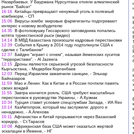
Назарбаевых. У Бауржана Нурсултана отняли алматинский
рынок "Байсат"
16:16
Китайцы превращают ненужный уголь в полезный
комбикорм, - СП
15:06
Вирусы-зомби: мировые фармгиганты подогревают
интерес к новому возбудителю
14:35
В фотоловушку Гиссарского заповедника попались
котята туркестанской рыси (видео)
14:14
В МВД Казахстана произошли кадровые перестановки
12:39
События в Крыму в 2014 году подтолкнули США к
сделке с Талибаном*
12:37
Байден "играет с огнем", называя йеменских хуситов
"террористами", - Al Jazeera
12:15
Дроны являются серьезной угрозой безопасности
Кыргызстана, - Медербек Корганбаев
12:03
Перед Израилем замаячили санкции, - Эльнар
Байназаров
11:59
Мао и Ленин: Как в Китае и в России почтили память
своих вождей
11:55
Завтра кончится рояль: США требуют масштабных
перестановок в руководстве Украины, - А.Кузмак
10:34
Турция ставит условия спецслужбам Запада, - ИА Rex
10:14
КазАвтопром, который мы заслужили: дорого и
ненадежно, - А.Алехова
10:11
Афганистан и Китай прорываются через Ваханский
коридор, - Ст.Тарасов
10:08
Африканская база США может оказаться жертвой
эскалации в Йемене, - НГ