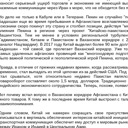
наносит серьезный ущерб торговле и экономике не имеющей вых
наземные коммуникации через Иран к морю, что не обходится без 
Но дело не только в Кабуле или в Тегеране. Пекин не случайно "
Бадахшан еще во время пребывания в Афганистане возглавляемо
союзники скоро покинут эту страну и столбил позиции, действуя "
влияния Пекина в регионе через проект "Китайско-пакистанс
Вашингтона. Тем не менее в условиях региональной турбулен
Таджикистаном, Китаем и Пакистаном в Ваханском коридоре с 2
(аналог Нацгвардии). В 2017 году Китай выделил более 90 млн дол
Бадахшан - той самой, где пролегает Ваханский коридор. Уже т
самых удаленных афганских провинций как "многоходовую подгото
было важной политической и геополитической игрой Пекина, котора
Правда, в отличие от прежних недавних времен, когда рассматрива
временно, стал выпадать из этой цепочки из-за действий США. Под
стал срываться, хотя относительно недавно Пакистан являл
товарооборот составляет около 1,5 млрд. долларов. Традиционно
индийского экономического сотрудничества. Теперь, похоже, появил
Вот почему встал вопрос о Ваханском коридоре Афганистана с Ки
много товаров. К тому же в последнее время Китай выстроил с та
взаимопонимания.
Одним словом, Китай не намерен сокращать свое присутствие
вписываться в вертикаль обеспечения интересов китайской инициат
транспортная коммуникация обеспечит ему доступ к мировым рынк
между Ираном и Индией в Центральную Азию.