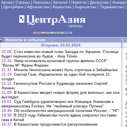
Архив
|
Страны
|
Персоны
|
Каталог
|
Новости
|
Дискуссии
|
Анекдо
|
ЦентрАзия
|
Афганистан
|
Казахстан
|
Кыргызстан
|
Таджикистан
|
Новости и события
|
Вторник, 23.01.2024
22:06
Стал известен новый план Запада по Украине. Столица
будет перенесена во Львов, - Asia Times
21:34
Умер основатель культовой группы времен СССР
"Boney M" Франк Фариан
21:31
Могила Чингисхана может быть спрятана в Забайкалье
21:19
Сектор Газа. Израильтяне за один бой потеряли 21
солдат
21:11
Генконсулом России в Худжанде назначен Сергей
Ланкин
21:09
В Казахстане вводят новую форму для военных: как она
выглядит
19:01
Суд Гамбурга удовлетворил иск Алишера Усманова к
американскому Forbes. Не "любимый олигарх Путина"
18:48
Об особенностях миграционной политики России, - "НГ"
18:38
В 2023 году Узбекистан почти вдвое сократил поставки
газа в Китай
16:37
В Казахстане продолжается раскулачивание