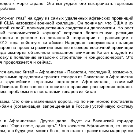
одов к морю стране. Это вынуждает его выстраивать торговые
проблем.
положил глаз" на одну из самых удаленных афганских провинций
й США натовской военной коалиции. Он понимал, что США и их
мягкой силой", преимущественно средствами дипломатии. Но рост
кий экономический коридор" встречал болезненную реакцию
тности в регионе на афганской территории в граничащим с
012 года действует китайская Народная вооруженная полиция
ларов на проекты развития именно в северо-восточной провинции
огда эксперты объясняли внезапное внимание Китая к одной из
вку к появлению китайских строителей и концессионеров". Это
я продолжается и сейчас.
лся альянс Китай – Афганистан - Пакистан, последний, возможно,
 разными предлогами транзит товаров из Пакистана в Афганистан
ся крупнейшим торговым партнером Афганистана, взаимный
 Пакистан болезненно относится к практике расширения афгано-
ись проблемы и с поставками товаров из Китая.
таем. Это очень маленькая дорога, но по ней можно поставлять
либами (организация, запрещенная в России) устойчивую систему
 в Афганистане. Другое дело, будет ли Ваханский коридор
ивы "Один пояс, один путь". Что касается Афганистана, то новая
ам, а в будущем, может быть, она станет транзитным маршрутом