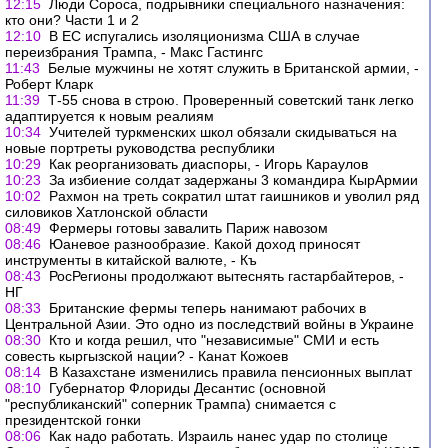
12:15
Люди Сороса, подрывники специального назначения:
кто они? Части 1 и 2
12:10
В ЕС испугались изоляционизма США в случае
переизбрания Трампа, - Макс Гастингс
11:43
Белые мужчины не хотят служить в Британской армии, -
Роберт Кларк
11:39
Т-55 снова в строю. Проверенный советский танк легко
адаптируется к новым реалиям
10:34
Учителей туркменских школ обязали скидываться на
новые портреты руководства республики
10:29
Как реорганизовать диаспоры, - Игорь Караулов
10:23
За избиение солдат задержаны 3 командира КырАрмии
10:02
Рахмон на треть сократил штат гаишников и уволил ряд
силовиков Хатлонской области
08:49
Фермеры готовы завалить Париж навозом
08:46
Юаневое разнообразие. Какой доход приносят
инструменты в китайской валюте, - Къ
08:43
РосРегионы продолжают вытеснять гастарбайтеров, -
НГ
08:33
Британские фермы теперь нанимают рабочих в
Центральной Азии. Это одно из последствий войны в Украине
08:30
Кто и когда решил, что "независимые" СМИ и есть
совесть кыргызской нации? - Канат Кожоев
08:14
В Казахстане изменились правила пенсионных выплат
08:10
Губернатор Флориды Десантис (основной
"республиканский" соперник Трампа) снимается с
президентской гонки
08:06
Как надо работать. Израиль нанес удар по столице