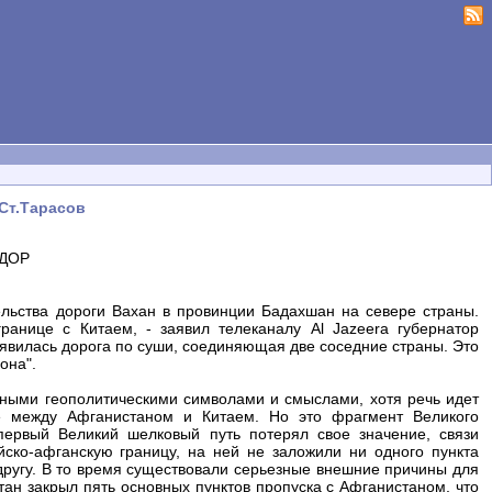
Ст.Тарасов
ИДОР
ьства дороги Вахан в провинции Бадахшан на севере страны.
ранице с Китаем, - заявил телеканалу Al Jazeera губернатор
явилась дорога по суши, соединяющая две соседние страны. Это
она".
нными геополитическими символами и смыслами, хотя речь идет
е между Афганистаном и Китаем. Но это фрагмент Великого
первый Великий шелковый путь потерял свое значение, связи
ско-афганскую границу, на ней не заложили ни одного пункта
 другу. В то время существовали серьезные внешние причины для
тан закрыл пять основных пунктов пропуска с Афганистаном, что