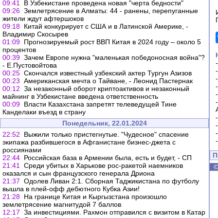
09:41
В Узбекистане проведена новая "черта бедности"
09:26
Землетрясение в Алматы: 44 - ранены, перепуганные
жители ждут афтершоков
09:18
Китай конкурирует с США и в Латинской Америке, -
Владимир Скосырев
01:09
Прогнозируемый рост ВВП Китая в 2024 году – около 5
процентов
00:39
Зачем Европе нужна "маленькая победоносная война"?
- Е.Пустовойтова
00:25
Скончался известный узбекский актер Тургун Азизов
00:23
Американская мечта о Тайване, - Леонид Пастернак
00:12
За незаконный оборот криптоактивов и незаконный
майнинг в Узбекистане введена ответственность
00:09
Власти Казахстана запретят телеведущей Тине
Канделаки въезд в страну
Понедельник, 22.01.2024
22:52
Выжили только пристегнутые. "Чудесное" спасение
экипажа разбившегося в Афганистане бизнес-джета с
россиянами
П
22:44
Российская база в Армении была, есть и будет, - СП
21:41
Среди убитых в Харькове рос-ракетой наемников
оказался и сын французского генерала Дриона
21:37
Одолев Ливан 2:1. Сборная Таджикистана по футболу
вышла в плей-офф дебютного Кубка Азии!
21:28
На границе Китая и Кыргызстана произошло
землетрясение магнитудой 7 баллов
12:17
За инвестициями. Рахмон отправился с визитом в Катар