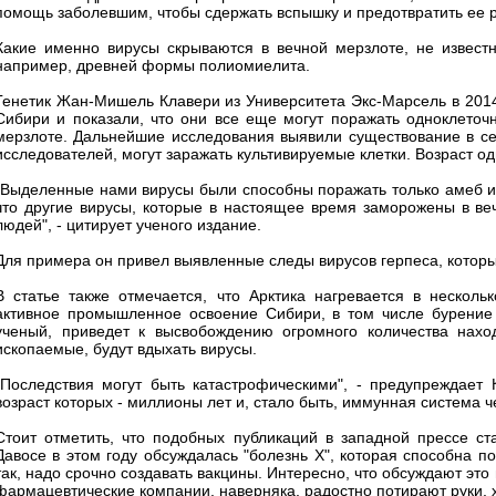
помощь заболевшим, чтобы сдержать вспышку и предотвратить ее 
Какие именно вирусы скрываются в вечной мерзлоте, не известно
например, древней формы полиомиелита.
Генетик Жан-Мишель Клавери из Университета Экс-Марсель в 2014 
Сибири и показали, что они все еще могут поражать одноклеточ
мерзлоте. Дальнейшие исследования выявили существование в се
исследователей, могут заражать культивируемые клетки. Возраст од
"Выделенные нами вирусы были способны поражать только амеб и 
что другие вирусы, которые в настоящее время заморожены в ве
людей", - цитирует ученого издание.
Для примера он привел выявленные следы вирусов герпеса, котор
В статье также отмечается, что Арктика нагревается в несколь
активное промышленное освоение Сибири, в том числе бурение с
ученый, приведет к высвобождению огромного количества нах
ископаемые, будут вдыхать вирусы.
"Последствия могут быть катастрофическими", - предупреждает 
возраст которых - миллионы лет и, стало быть, иммунная система ч
Стоит отметить, что подобных публикаций в западной прессе с
Давосе в этом году обсуждалась "болезнь Х", которая способна п
так, надо срочно создавать вакцины. Интересно, что обсуждают это
фармацевтические компании, наверняка, радостно потирают руки, хо