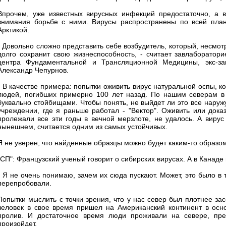
Впрочем, уже известных вирусных инфекций предостаточно, а 
внимания борьбе с ними. Вирусы распространены по всей план
Арктикой.
- Довольно сложно представить себе возбудитель, который, несмотря
долго сохранит свою жизнеспособность, - считает завлаборатор
центра Фундаментальной и Трансляционной Медицины, экс-за
Александр Чепурнов.
- В качестве примера: попытки оживить вирус натуральной оспы, к
людей, погибших примерно 100 лет назад. По нашим северам в
буквально стойбищами. Чтобы понять, не выйдет ли это все наруж
учреждении, где я раньше работал - "Вектор". Оживить или дока
пролежали все эти годы в вечной мерзлоте, не удалось. А виру
нынешнем, считается одним из самых устойчивых.
Я не уверен, что найденные образцы можно будет каким-то образом о
"СП": Французский ученый говорит о сибирских вирусах. А в Канаде
- Я не очень понимаю, зачем их сюда пускают. Может, это было в т
перепробовали.
Попытки мыслить с точки зрения, что у нас север был плотнее за
человек в свое время пришел на Американский континент в осно
пролив. И достаточное время люди проживали на севере, пре
произойдет.