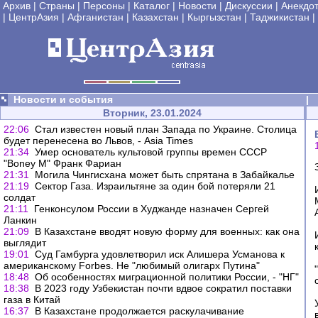
Архив
|
Страны
|
Персоны
|
Каталог
|
Новости
|
Дискуссии
|
Анекдо
|
ЦентрАзия
|
Афганистан
|
Казахстан
|
Кыргызстан
|
Таджикистан
|
Новости и события
|
Вторник, 23.01.2024
22:06
Стал известен новый план Запада по Украине. Столица
будет перенесена во Львов, - Asia Times
21:34
Умер основатель культовой группы времен СССР
"Boney M" Франк Фариан
21:31
Могила Чингисхана может быть спрятана в Забайкалье
21:19
Сектор Газа. Израильтяне за один бой потеряли 21
солдат
21:11
Генконсулом России в Худжанде назначен Сергей
Ланкин
21:09
В Казахстане вводят новую форму для военных: как она
выглядит
19:01
Суд Гамбурга удовлетворил иск Алишера Усманова к
американскому Forbes. Не "любимый олигарх Путина"
18:48
Об особенностях миграционной политики России, - "НГ"
18:38
В 2023 году Узбекистан почти вдвое сократил поставки
газа в Китай
16:37
В Казахстане продолжается раскулачивание