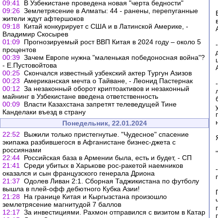
09:41
В Узбекистане проведена новая "черта бедности"
09:26
Землетрясение в Алматы: 44 - ранены, перепуганные
жители ждут афтершоков
09:18
Китай конкурирует с США и в Латинской Америке, -
Владимир Скосырев
01:09
Прогнозируемый рост ВВП Китая в 2024 году – около 5
процентов
00:39
Зачем Европе нужна "маленькая победоносная война"?
- Е.Пустовойтова
00:25
Скончался известный узбекский актер Тургун Азизов
00:23
Американская мечта о Тайване, - Леонид Пастернак
00:12
За незаконный оборот криптоактивов и незаконный
майнинг в Узбекистане введена ответственность
00:09
Власти Казахстана запретят телеведущей Тине
Канделаки въезд в страну
Понедельник, 22.01.2024
22:52
Выжили только пристегнутые. "Чудесное" спасение
экипажа разбившегося в Афганистане бизнес-джета с
россиянами
22:44
Российская база в Армении была, есть и будет, - СП
21:41
Среди убитых в Харькове рос-ракетой наемников
оказался и сын французского генерала Дриона
21:37
Одолев Ливан 2:1. Сборная Таджикистана по футболу
вышла в плей-офф дебютного Кубка Азии!
21:28
На границе Китая и Кыргызстана произошло
землетрясение магнитудой 7 баллов
12:17
За инвестициями. Рахмон отправился с визитом в Катар