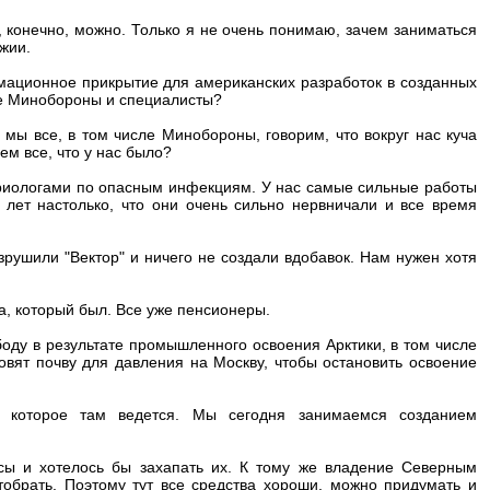
ь, конечно, можно. Только я не очень понимаю, зачем заниматься
ужии.
рмационное прикрытие для американских разработок в созданных
ше Минобороны и специалисты?
 мы все, в том числе Минобороны, говорим, что вокруг нас куча
м все, что у нас было?
риологами по опасным инфекциям. У нас самые сильные работы
 лет настолько, что они очень сильно нервничали и все время
зрушили "Вектор" и ничего не создали вдобавок. Нам нужен хотя
, который был. Все уже пенсионеры.
ободу в результате промышленного освоения Арктики, в том числе
овят почву для давления на Москву, чтобы остановить освоение
 которое там ведется. Мы сегодня занимаемся созданием
рсы и хотелось бы захапать их. К тому же владение Северным
обрать. Поэтому тут все средства хороши, можно придумать и