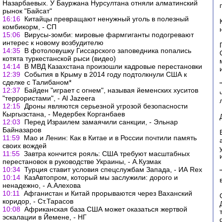
Назарбаевых. У Бауржана Нурсултана отняли алматинский
рынок "Байсат"
16:16
Китайцы превращают ненужный уголь в полезный
комбикорм, - СП
15:06
Вирусы-зомби: мировые фармгиганты подогревают
интерес к новому возбудителю
14:35
В фотоловушку Гиссарского заповедника попались
котята туркестанской рыси (видео)
14:14
В МВД Казахстана произошли кадровые перестановки
12:39
События в Крыму в 2014 году подтолкнули США к
сделке с Талибаном*
12:37
Байден "играет с огнем", называя йеменских хуситов
"террористами", - Al Jazeera
12:15
Дроны являются серьезной угрозой безопасности
Кыргызстана, - Медербек Корганбаев
12:03
Перед Израилем замаячили санкции, - Эльнар
Байназаров
11:59
Мао и Ленин: Как в Китае и в России почтили память
своих вождей
11:55
Завтра кончится рояль: США требуют масштабных
перестановок в руководстве Украины, - А.Кузмак
10:34
Турция ставит условия спецслужбам Запада, - ИА Rex
10:14
КазАвтопром, который мы заслужили: дорого и
ненадежно, - А.Алехова
10:11
Афганистан и Китай прорываются через Ваханский
коридор, - Ст.Тарасов
10:08
Африканская база США может оказаться жертвой
эскалации в Йемене, - НГ