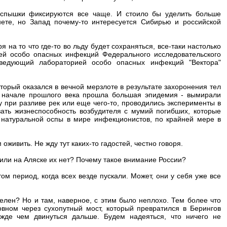
вспышки фиксируются все чаще. И стоило бы уделить больше
ете, но Запад почему-то интересуется Сибирью и российской
 на то что где-то во льду будет сохраняться, все-таки настолько
ией особо опасных инфекций Федерального исследовательского
ведующий лабораторией особо опасных инфекций "Вектора"
оторый оказался в вечной мерзлоте в результате захоронения тел
 начале прошлого века прошла большая эпидемия - вымирали
у при разливе рек или еще чего-то, проводились эксперименты в
зать жизнеспособность возбудителя с мумий погибших, которые
с натуральной оспы в мире инфекционистов, по крайней мере в
живить. Не жду тут каких-то гадостей, честно говоря.
 или на Аляске их нет? Почему такое внимание России?
ом период, когда всех везде пускали. Может, они у себя уже все
селен? Но и там, наверное, с этим было неплохо. Тем более что
вном через сухопутный мост, который превратился в Берингов
жде чем двинуться дальше. Будем надеяться, что ничего не