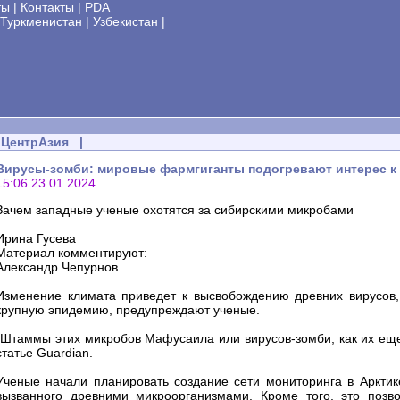
ты
|
Контакты
|
PDA
Туркменистан
|
Узбекистан
|
ЦентрАзия
|
Вирусы-зомби: мировые фармгиганты подогревают интерес к
15:06 23.01.2024
Зачем западные ученые охотятся за сибирскими микробами
Ирина Гусева
Материал комментируют:
Александр Чепурнов
Изменение климата приведет к высвобождению древних вирусов,
крупную эпидемию, предупреждают ученые.
"Штаммы этих микробов Мафусаила или вирусов-зомби, как их еще
статье Guardian.
Ученые начали планировать создание сети мониторинга в Арктик
вызванного древними микроорганизмами. Кроме того, это позв