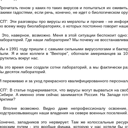
Прочитать геном у каких-то таких вирусов и попытаться их оживит
такими гадостями, если речь, конечно, не идет о биологическом ор
"СП": Эти разговоры про вирусы из мерзлоты и прочие - не инфо
по всему миру биолабораториях, о которых постоянно говорит на
- Это, наверное, возможно. Меня в этой ситуации беспокоит одно:
лабораторий. Где наши лаборатории? Мы почему не восстанавливае
Мы к 1991 году пришли с самыми сильными вирусологами и бакте
были. Я и мои коллеги в "Векторе", обогнали американцев за 10
крутились вокруг нас.
За это время они создали сотни лабораторий, а мы фактически ра
бы десяток лабораторий.
Я переживаю и за уход прекрасного квалифицированного персонала
"СП": В статье подчеркивается, что вирусы могут вырваться на св
Сибири. А именно этим сейчас занимается Россия. На Западе гот
Арктики?
- Вполне возможно. Видно даже непрофессионалу освоение,
подстраховывающих наши владения на севере военных поселений.
Конечно, западников это нервирует. Там же колоссальные ресу
морским путем - это вообще фишка, которую у нас хотели бы от