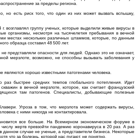
распространение за пределы региона.
, но есть риск того, что один из них может вызвать вспышку,
г. возглавлял группу ученых, которые выделили живые вирусы в
ные организмы, несмотря на тысячелетия пребывания в вечной
ми местах нескольких различных штаммов, которые, по данным
ного образца составил 48 500 лет.
не представляли опасности для людей. Однако это не означает,
чной мерзлоте, возможно, не способны вызывать заболевания у
ые являются хорошо известными патогенами человека.
ко раз быстрее средних темпов глобального потепления. Идет
кважин в вечной мерзлоте, которое, как считает французский
одящихся там патогенов. Специалисты, добывающие полезные
Клавери. Угроза в том, что мерзлота может содержать вирусы,
еловека с ними никогда не контактировала.
тановится все больше. На Всемирном экономическом форуме в
о числу жертв превзойти пандемию коронавируса в 20 раз. А раз
 в данном случае не ученые, а представители бизнеса. Некоторые
тя что за болезнь, которой нас пугают, не понятно.