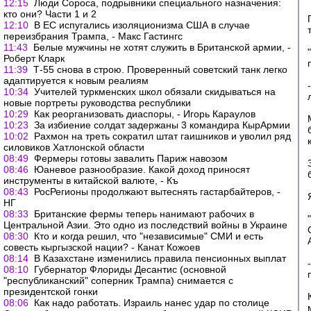
12:15
Люди Сороса, подрывники специального назначения:
кто они? Части 1 и 2
12:10
В ЕС испугались изоляционизма США в случае
переизбрания Трампа, - Макс Гастингс
11:43
Белые мужчины не хотят служить в Британской армии, -
Роберт Кларк
11:39
Т-55 снова в строю. Проверенный советский танк легко
адаптируется к новым реалиям
10:34
Учителей туркменских школ обязали скидываться на
новые портреты руководства республики
10:29
Как реорганизовать диаспоры, - Игорь Караулов
10:23
За избиение солдат задержаны 3 командира КырАрмии
10:02
Рахмон на треть сократил штат гаишников и уволил ряд
силовиков Хатлонской области
08:49
Фермеры готовы завалить Париж навозом
08:46
Юаневое разнообразие. Какой доход приносят
инструменты в китайской валюте, - Къ
08:43
РосРегионы продолжают вытеснять гастарбайтеров, -
НГ
08:33
Британские фермы теперь нанимают рабочих в
Центральной Азии. Это одно из последствий войны в Украине
08:30
Кто и когда решил, что "независимые" СМИ и есть
совесть кыргызской нации? - Канат Кожоев
08:14
В Казахстане изменились правила пенсионных выплат
08:10
Губернатор Флориды Десантис (основной
"республиканский" соперник Трампа) снимается с
президентской гонки
08:06
Как надо работать. Израиль нанес удар по столице