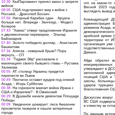
10:30
КазПарламент принял закон о запрете
что на каком-то
вейпов
Весной 2023 год
08:05
США подстрекают мир к войне с
выглядеть вывод и
Россией, - Драголюб Боснич
07:56
Нагорный Карабах сдан. . Арцаха
Командующий ДС
больше нет.. Впереди - Зангезур, - Модест
администрации Б
Колеров
режимом Асада, к
07:43
"Хамас" отверг предложение Израиля
демократическог
о двухмесячном перемирии, - Эльнар
арабской армии (
Байназаров
территории от ИГ
07:40
Золото победило доллар, - Анастасия
организация уже 
Башкатова
подответственных
07:34
Аляска - северный Крым? Пора
Дамаск.
вернуть, - СП
01:34
"Таджик Эйр" рассказала о
Абди обратил вн
махинациях своего бывшего главы – Рустама
инициированных 
Халикова
утверждают в ДСС
00:55
AT: столицу Украины придется
автономной адми
перенести во Львов
позиций США и Т
00:49
Пентагон оставит курдов под опекой
школы, больницы
Асада, - Игорь Субботин
ударов турецких
00:38
На горизонте маячит война Ирана с
благословения СШ
США и Израилем? - В.Овчинский
00:29
В Душанбе начали демонтаж Площади
Дискуссии вокруг
Победы
ВС США подверга
00:09
Увиденное шокирует: леса Амазонки
в отместку за гот
просветили лазером и нашли затерянные
города
По данным источн