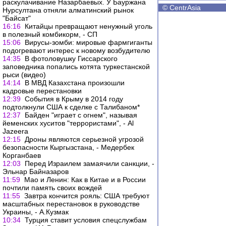
раскулачивание Назарбаевых. У Бауржана
©
CentrAsia
Нурсултана отняли алматинский рынок
"Байсат"
16:16
Китайцы превращают ненужный уголь
в полезный комбикорм, - СП
15:06
Вирусы-зомби: мировые фармгиганты
подогревают интерес к новому возбудителю
14:35
В фотоловушку Гиссарского
заповедника попались котята туркестанской
рыси (видео)
14:14
В МВД Казахстана произошли
кадровые перестановки
12:39
События в Крыму в 2014 году
подтолкнули США к сделке с Талибаном*
12:37
Байден "играет с огнем", называя
йеменских хуситов "террористами", - Al
Jazeera
12:15
Дроны являются серьезной угрозой
безопасности Кыргызстана, - Медербек
Корганбаев
12:03
Перед Израилем замаячили санкции, -
Эльнар Байназаров
11:59
Мао и Ленин: Как в Китае и в России
почтили память своих вождей
11:55
Завтра кончится рояль: США требуют
масштабных перестановок в руководстве
Украины, - А.Кузмак
10:34
Турция ставит условия спецслужбам