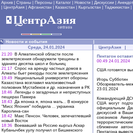
Архив
|
Страны
|
Персоны
|
Каталог
|
Новости
|
Дискуссии
|
Анекдо
|
ЦентрАзия
|
Афганистан
|
Казахстан
|
Кыргызстан
|
Таджикистан
|
Новости и события
|
Среда, 24.01.2024
ЦентрАзия
|
21:20
В Алматинской области после
Пентагон остави
землетрясения обнаружили трещины в
00:49 24.01.2024
зданиях десятка школ и больниц
21:17
Спрос на аренду частных домов в
США готовятся выв
Алматы бьет рекорды после землетрясения
19:49
Национальный университет обороны
Игорь Субботин
Казахстана возглавил малоизвестный
Обозреватель-меж
полковник Мустабеков и др. назначения в РК
23.01.2024
18:46
Легенды о загадочных и неприступных
пещерах Памира
Командующий ДСС 
18:43
Да японка я, япона мать... В конкурсе
США могут подто
"Мисс Япония" победила ... украинка
официальным Дам
Каролина-сан
дискуссий в Ваши
18:42
Макс Пенсон. Человек, запечатлевший
союзников Амери
новый Восток
террористическим
18:36
Воевавший за Россию кыргыз Аскар
сближении автон
Кубанычбек уулу получил от Бишкекского
Пентагона вывести