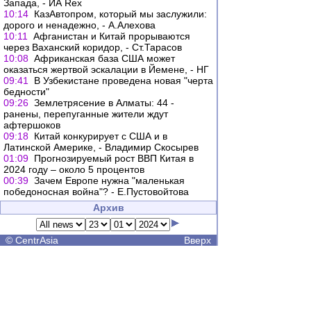
Запада, - ИА Rex
10:14
КазАвтопром, который мы заслужили:
дорого и ненадежно, - А.Алехова
10:11
Афганистан и Китай прорываются
через Ваханский коридор, - Ст.Тарасов
10:08
Африканская база США может
оказаться жертвой эскалации в Йемене, - НГ
09:41
В Узбекистане проведена новая "черта
бедности"
09:26
Землетрясение в Алматы: 44 -
ранены, перепуганные жители ждут
афтершоков
09:18
Китай конкурирует с США и в
Латинской Америке, - Владимир Скосырев
01:09
Прогнозируемый рост ВВП Китая в
2024 году – около 5 процентов
00:39
Зачем Европе нужна "маленькая
победоносная война"? - Е.Пустовойтова
Архив
©
CentrAsia
Вверх