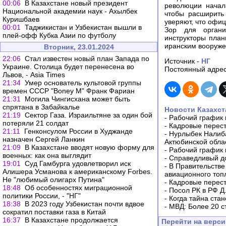
00:06
В Казахстане новый президент
революции начал
Национальной академии наук - Ахылбек
чтобы расширить
Куришбаев
уверяют, что офиц
00:01
Таджикистан и Узбекистан вышли в
Зор для органи
плей-офф Кубка Азии по футболу
инструкторы план
иранским вооруже
Вторник, 23.01.2024
22:06
Стал известен новый план Запада по
Источник -
НГ
Украине. Столица будет перенесена во
Постоянный адрес
Львов, - Asia Times
21:34
Умер основатель культовой группы
времен СССР "Boney M" Франк Фариан
21:31
Могила Чингисхана может быть
спрятана в Забайкалье
Новости Казахст
21:19
Сектор Газа. Израильтяне за один бой
-
Рабочий график 
потеряли 21 солдат
-
Кадровые перес
21:11
Генконсулом России в Худжанде
-
Нурлыбек Налиб
назначен Сергей Ланкин
Актюбинской обла
21:09
В Казахстане вводят новую форму для
-
Рабочий график 
военных: как она выглядит
-
Справедливый до
19:01
Суд Гамбурга удовлетворил иск
-
В Правительстве
Алишера Усманова к американскому Forbes.
авиационного топ
Не "любимый олигарх Путина"
-
Кадровые перес
18:48
Об особенностях миграционной
-
Посол РК в РФ Д
политики России, - "НГ"
-
Когда тайна ста
18:38
В 2023 году Узбекистан почти вдвое
-
МВД: Более 20 с
сократил поставки газа в Китай
16:37
В Казахстане продолжается
Перейти на верс