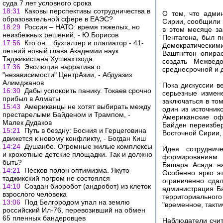
суда 7 лет условного срока
18:31
Каковы перспективы сотрудничества в
О том, что адми
образовательной сфере в ЕАЭС?
Сирии, сообщили и
18:29
Россия – НАТО: время тяжелых, но
в этом месяце з
неизбежных решений, - Ю.Борисов
Пентагона, был 
17:56
Кто он... бухгалтер и плагиатор - 41-
Демократическим
летний новый глава Академии наук
Ваштнгтон опира
Таджикистана Хушвахтзода
создать Межвед
17:36
Эволюция нарратива о
среднесрочной и 
"независимости" ЦентрАзии, - Абдуазиз
Алимджанов
Пока дискуссии в
16:30
Дабы успокоить панику. Токаев срочно
серьезные измен
прибыл в Алматы
заключаться в то
15:43
Американцы не хотят выбирать между
один из источник
престарелыми Байденом и Трампом, -
Американские оф
Малек Дудаков
Байден переизбер
15:21
Путь в бездну: Босния и Герцеговина
Восточной Сирии, 
движется к новому конфликту, - Богдан Киш
14:24
Душанбе. Огромные жилые комплексы
Идея сотруднич
и крохотные детские площадки. Так и должно
формированиям 
быть?
Башара Асада на
14:21
Песков полон оптимизма. Якуто-
Особенно ярко эт
таджикский погром не состоялся
ограниченно сдал
14:10
Создан биоробот (андробот) из клеток
администрация Б
взрослого человека
территориальног
13:06
Под Белгородом упал на землю
"временное, такти
российский Ил-76, перевозивший на обмен
65 пленных бандеровцев
Наблюдатели счит