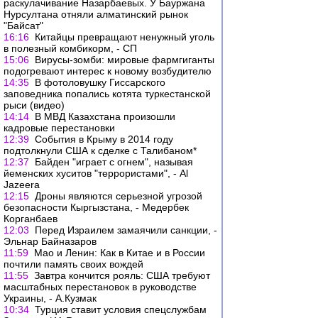
раскулачивание Назарбаевых. У Бауржана
Нурсултана отняли алматинский рынок
"Байсат"
16:16
Китайцы превращают ненужный уголь
в полезный комбикорм, - СП
15:06
Вирусы-зомби: мировые фармгиганты
подогревают интерес к новому возбудителю
14:35
В фотоловушку Гиссарского
заповедника попались котята туркестанской
рыси (видео)
14:14
В МВД Казахстана произошли
кадровые перестановки
12:39
События в Крыму в 2014 году
подтолкнули США к сделке с Талибаном*
12:37
Байден "играет с огнем", называя
йеменских хуситов "террористами", - Al
Jazeera
12:15
Дроны являются серьезной угрозой
безопасности Кыргызстана, - Медербек
Корганбаев
12:03
Перед Израилем замаячили санкции, -
Эльнар Байназаров
11:59
Мао и Ленин: Как в Китае и в России
почтили память своих вождей
11:55
Завтра кончится рояль: США требуют
масштабных перестановок в руководстве
Украины, - А.Кузмак
10:34
Турция ставит условия спецслужбам