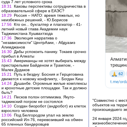
суда 7 лет условного срока
18:31
Каковы перспективы сотрудничества в
образовательной сфере в ЕАЭС?
18:29
Россия – НАТО: время тяжелых, но
неизбежных решений, - Ю.Борисов
17:56
Кто он... бухгалтер и плагиатор - 41-
летний новый глава Академии наук
Таджикистана Хушвахтзода
17:36
Эволюция нарратива о
"независимости" ЦентрАзии, - Абдуазиз
Алимджанов
16:30
Дабы успокоить панику. Токаев срочно
прибыл в Алматы
15:43
Американцы не хотят выбирать между
престарелыми Байденом и Трампом, -
Малек Дудаков
15:21
Путь в бездну: Босния и Герцеговина
движется к новому конфликту, - Богдан Киш
14:24
Душанбе. Огромные жилые комплексы
и крохотные детские площадки. Так и должно
быть?
14:21
Песков полон оптимизма. Якуто-
"Совместно с мес
таджикский погром не состоялся
объектов на терр
14:10
Создан биоробот (андробот) из клеток
произошедшего з
взрослого человека
13:06
Под Белгородом упал на землю
24 января 2024 г
российский Ил-76, перевозивший на обмен
жизнеобеспечения
65 пленных бандеровцев