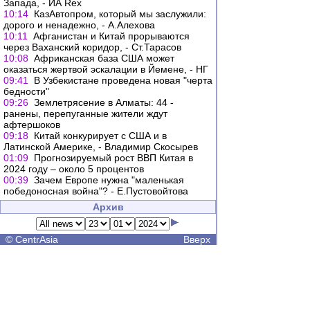
Запада, - ИА Rex
10:14
КазАвтопром, который мы заслужили:
дорого и ненадежно, - А.Алехова
10:11
Афганистан и Китай прорываются
через Ваханский коридор, - Ст.Тарасов
10:08
Африканская база США может
оказаться жертвой эскалации в Йемене, - НГ
09:41
В Узбекистане проведена новая "черта
бедности"
09:26
Землетрясение в Алматы: 44 -
ранены, перепуганные жители ждут
афтершоков
09:18
Китай конкурирует с США и в
Латинской Америке, - Владимир Скосырев
01:09
Прогнозируемый рост ВВП Китая в
2024 году – около 5 процентов
00:39
Зачем Европе нужна "маленькая
победоносная война"? - Е.Пустовойтова
Архив
©
CentrAsia
Вверх