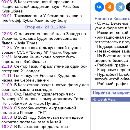
00:06
В Казахстане новый президент
Национальной академии наук - Ахылбек
Куришбаев
00:01
Таджикистан и Узбекистан вышли в
Новости Казахст
плей-офф Кубка Азии по футболу
-
Олжас Бектенов 
Вторник, 23.01.2024
узком формате в 
-
Развитие легкой
22:06
Стал известен новый план Запада по
-
Агитационная гр
Украине. Столица будет перенесена во
встретилась с пр
Львов, - Asia Times
-
Подозреваемый в
21:34
Умер основатель культовой группы
-
Незаконные займ
времен СССР "Boney M" Франк Фариан
-
Из Вьетнама экс
21:31
Могила Чингисхана может быть
игорного бизнеса
спрятана в Забайкалье
-
Рабочий график 
21:19
Сектор Газа. Израильтяне за один бой
-
Кадровые перес
потеряли 21 солдат
-
Нурлыбек Налиб
21:11
Генконсулом России в Худжанде
Актюбинской обла
назначен Сергей Ланкин
-
Рабочий график 
21:09
В Казахстане вводят новую форму для
военных: как она выглядит
Перейти на верс
19:01
Суд Гамбурга удовлетворил иск
Алишера Усманова к американскому Forbes.
©
CentrAsia
Не "любимый олигарх Путина"
18:48
Об особенностях миграционной
политики России, - "НГ"
18:38
В 2023 году Узбекистан почти вдвое
сократил поставки газа в Китай
16:37
В Казахстане продолжается