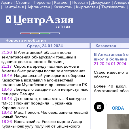
Архив
|
Страны
|
Персоны
|
Каталог
|
Новости
|
Дискуссии
|
Анекдо
|
ЦентрАзия
|
Афганистан
|
Казахстан
|
Кыргызстан
|
Таджикистан
|
Новости и события
|
Среда, 24.01.2024
Казахстан
|
21:20
В Алматинской области после
В Алматинской о
землетрясения обнаружили трещины в
школ и больниц
зданиях десятка школ и больниц
21:20 24.01.2024
21:17
Спрос на аренду частных домов в
Алматы бьет рекорды после землетрясения
Стало известно о
19:49
Национальный университет обороны
области
Казахстана возглавил малоизвестный
полковник Мустабеков и др. назначения в РК
Более 40 школ, 
18:46
Легенды о загадочных и неприступных
Алматинской облас
пещерах Памира
18:43
Да японка я, япона мать... В конкурсе
"Мисс Япония" победила ... украинка
Каролина-сан
18:42
Макс Пенсон. Человек, запечатлевший
новый Восток
18:36
Воевавший за Россию кыргыз Аскар
Кубанычбек уулу получил от Бишкекского