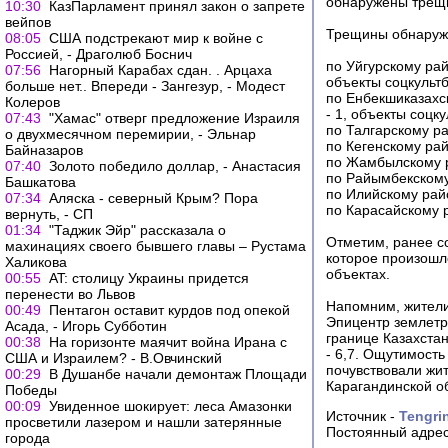
обнаружены трещи
10:30
КазПарламент принял закон о запрете
вейпов
Трещины обнаруж
08:05
США подстрекают мир к войне с
Россией, - Драголюб Боснич
по Уйгурскому рай
07:56
Нагорный Карабах сдан. . Арцаха
объекты соцкультб
больше нет.. Впереди - Зангезур, - Модест
по Енбекшиказахск
Колеров
- 1, объекты соцку
07:43
"Хамас" отверг предложение Израиля
по Талгарскому ра
о двухмесячном перемирии, - Эльнар
по Кегенскому рай
Байназаров
по Жамбылскому ра
07:40
Золото победило доллар, - Анастасия
по Райымбекскому 
Башкатова
по Илийскому райо
07:34
Аляска - северный Крым? Пора
по Карасайскому р
вернуть, - СП
01:34
"Таджик Эйр" рассказала о
Отметим, ранее с
махинациях своего бывшего главы – Рустама
которое произошл
Халикова
объектах.
00:55
AT: столицу Украины придется
перенести во Львов
Напомним, жители
00:49
Пентагон оставит курдов под опекой
Эпицентр землетр
Асада, - Игорь Субботин
границе Казахстан
00:38
На горизонте маячит война Ирана с
- 6,7. Ощутимость
США и Израилем? - В.Овчинский
почувствовали жи
00:29
В Душанбе начали демонтаж Площади
Карагандинской о
Победы
00:09
Увиденное шокирует: леса Амазонки
Источник -
Tengri
просветили лазером и нашли затерянные
Постоянный адрес
города