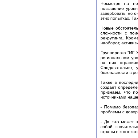
Несмотря на нек
повышение уровн
завербовать, но 
этих попытках. Та
Новые обстоятель
сложности с пои
рекрутинга. Кром
наоборот, активиз
Группировка "ИГ 
региональном уро
на них ограниче
Следовательно, 
безопасности в ре
Также в последни
создает определ
признаем, что п
источниками наше
- Помимо безопас
проблемы с довер
- Да, это может 
собой значитель
страны в контекст