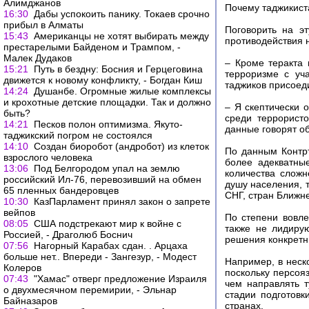
Алимджанов
Почему таджикист
16:30
Дабы успокоить панику. Токаев срочно
прибыл в Алматы
Поговорить на э
15:43
Американцы не хотят выбирать между
противодействия 
престарелыми Байденом и Трампом, -
Малек Дудаков
– Кроме теракта 
15:21
Путь в бездну: Босния и Герцеговина
терроризме с уч
движется к новому конфликту, - Богдан Киш
таджиков присоед
14:24
Душанбе. Огромные жилые комплексы
и крохотные детские площадки. Так и должно
– Я скептически 
быть?
среди террорист
14:21
Песков полон оптимизма. Якуто-
данные говорят о
таджикский погром не состоялся
14:10
Создан биоробот (андробот) из клеток
По данным Контрт
взрослого человека
более адекватны
13:06
Под Белгородом упал на землю
количества сложн
российский Ил-76, перевозивший на обмен
душу населения, 
65 пленных бандеровцев
СНГ, стран Ближн
10:30
КазПарламент принял закон о запрете
вейпов
По степени вовле
08:05
США подстрекают мир к войне с
также не лидиру
Россией, - Драголюб Боснич
решения конкретны
07:56
Нагорный Карабах сдан. . Арцаха
больше нет.. Впереди - Зангезур, - Модест
Например, в неск
Колеров
поскольку персоя
07:43
"Хамас" отверг предложение Израиля
чем направлять т
о двухмесячном перемирии, - Эльнар
стадии подготовк
Байназаров
странах.