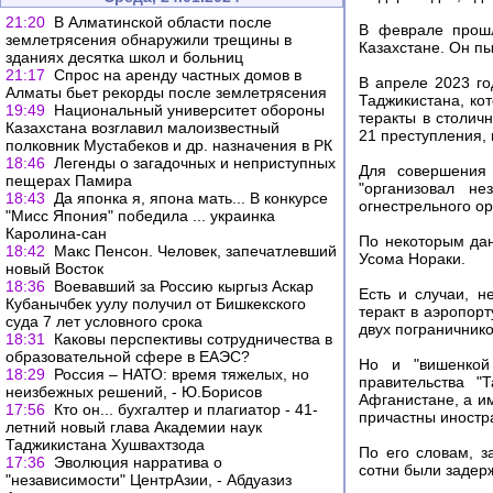
21:20
В Алматинской области после
В феврале прошл
землетрясения обнаружили трещины в
Казахстане. Он пы
зданиях десятка школ и больниц
21:17
Спрос на аренду частных домов в
В апреле 2023 го
Алматы бьет рекорды после землетрясения
Таджикистана, ко
19:49
Национальный университет обороны
теракты в столич
Казахстана возглавил малоизвестный
21 преступления, 
полковник Мустабеков и др. назначения в РК
18:46
Легенды о загадочных и неприступных
Для совершения 
пещерах Памира
"организовал не
18:43
Да японка я, япона мать... В конкурсе
огнестрельного ор
"Мисс Япония" победила ... украинка
Каролина-сан
По некоторым да
18:42
Макс Пенсон. Человек, запечатлевший
Усома Нораки.
новый Восток
18:36
Воевавший за Россию кыргыз Аскар
Есть и случаи, н
Кубанычбек уулу получил от Бишкекского
теракт в аэропор
суда 7 лет условного срока
двух пограничнико
18:31
Каковы перспективы сотрудничества в
образовательной сфере в ЕАЭС?
Но и "вишенкой
18:29
Россия – НАТО: время тяжелых, но
правительства "
неизбежных решений, - Ю.Борисов
Афганистане, а и
17:56
Кто он... бухгалтер и плагиатор - 41-
причастны иностр
летний новый глава Академии наук
Таджикистана Хушвахтзода
По его словам, з
17:36
Эволюция нарратива о
сотни были задер
"независимости" ЦентрАзии, - Абдуазиз