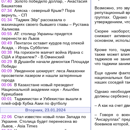
07:40
Золото победило доллар, - Анастасия
Башкатова
Возможно, это зв
07:34
Аляска - северный Крым? Пора
репутационный вре
вернуть, - СП
группах. Однако
01:34
"Таджик Эйр" рассказала о
утверждением, что
махинациях своего бывшего главы – Рустама
Халикова
Скорее наоборот
00:55
AT: столицу Украины придется
снижают активно
перенести во Львов
основном, использ
00:49
Пентагон оставит курдов под опекой
Асада, - Игорь Субботин
Кроме того, тад
00:38
На горизонте маячит война Ирана с
также может влия
США и Израилем? - В.Овчинский
таджиков не зани
00:29
В Душанбе начали демонтаж Площади
что таджики заним
Победы
00:09
Увиденное шокирует: леса Амазонки
Еще одним факто
просветили лазером и нашли затерянные
национальных бат
города
наших соседей так
00:06
В Казахстане новый президент
Национальной академии наук - Ахылбек
Однако необходим
Куришбаев
должны сербезно 
00:01
Таджикистан и Узбекистан вышли в
плей-офф Кубка Азии по футболу
– А как на счет д
Вторник, 23.01.2024
– Говоря о вое
22:06
Стал известен новый план Запада по
"Ансаруллах" пре
Украине. Столица будет перенесена во
боевиков которой
Львов, - Asia Times