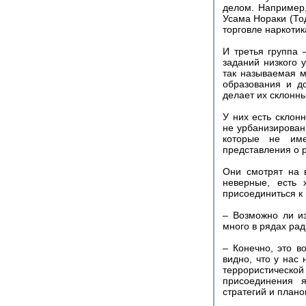
делом. Например,
Усама Нораки (То
торговле наркотик
И третья группа 
заданий низкого 
так называемая м
образования и д
делает их склонн
У них есть склон
не урбанизирован
которые не име
представления о 
Они смотрят на 
неверные, есть 
присоединиться к
– Возможно ли из
много в рядах ра
– Конечно, это в
видно, что у нас
террористическ
присоединения я
стратегий и плано