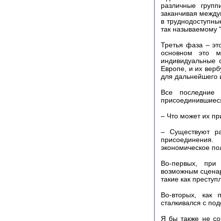
различные групп
заканчивая между
в труднодоступны
так называемому 
Третья фаза – эт
основном это м
индивидуальные 
Европе, и их вер
для дальнейшего 
Все последние 
присоединившиеся
– Что может их пр
– Существуют р
присоединения.
экономическое по
Во-первых, при
возможным сценари
такие как преступ
Во-вторых, как 
сталкивался с по
Я бы также не со