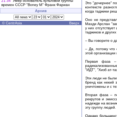
21:34
Умер основатель культовой группы
Это "дочернее" п
времен СССР "Boney M" Франк Фариан
контексте разног
Архив
когда таджики ре
Оно не представл
©
CentrAsia
Вверх
Махди Арслан "заг
у них отсутствует
таджиков и других
– Вы говорите о д
– Да, потому что
этой организации
Первая фаза –
радикализованные
"ИДТ", "Хизб ат-т
Эти люди не были
бренд как некий 
уничтожены и с т
Вторая фаза – п
рекрутов и эмис
надежде на возни
эту группу людей.
Однако большинст