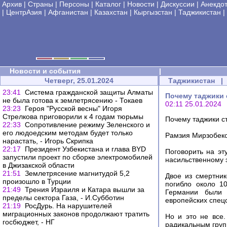
Архив
|
Страны
|
Персоны
|
Каталог
|
Новости
|
Дискуссии
|
Анекдо
|
ЦентрАзия
|
Афганистан
|
Казахстан
|
Кыргызстан
|
Таджикистан
|
Новости и события
|
Четверг, 25.01.2024
Таджикистан
|
23:41
Система гражданской защиты Алматы
Почему таджики 
не была готова к землетрясению - Токаев
02:11 25.01.2024
23:23
Героя "Русской весны" Игоря
Стрелкова приговорили к 4 годам тюрьмы
Почему таджики с
22:33
Сопротивление режиму Зеленского и
его людоедским методам будет только
Рамзия Мирзобеков
нарастать, - Игорь Скрипка
22:17
Президент Узбекистана и глава BYD
Поговорить на эт
запустили проект по сборке электромобилей
насильственному 
в Джизакской области
21:51
Землетрясение магнитудой 5,2
Двое из смертни
произошло в Турции
погибло около 1
21:49
Трения Израиля и Катара вышли за
Германии были 
пределы сектора Газа, - И.Субботин
европейских спецс
21:19
РосДурь. На нарушителей
миграционных законов продолжают тратить
Но и это не все.
госбюджет, - НГ
радикальным груп