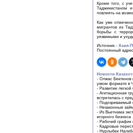
Кроме того, с уч
Таджикистаном и
повлиять на возм
Как уже отмечено
мигрантов из Тад
борьбы с террор
уязвимыми и ухуд
Источник -
Азия-
Постоянный адрес
Новости Казахст
-
Олжас Бектенов 
узком формате в 
-
Развитие легкой
-
Агитационная гр
встретилась с пр
-
Подозреваемый в
-
Незаконные займ
-
Из Вьетнама экс
игорного бизнеса
-
Рабочий график 
-
Кадровые перес
-
Нурлыбек Налиб