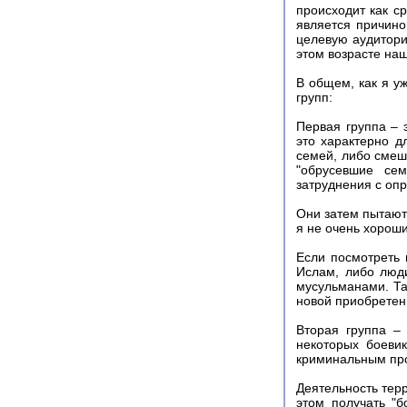
происходит как с
является причино
целевую аудитори
этом возрасте наш
В общем, как я у
групп:
Первая группа – 
это характерно д
семей, либо смеш
"обрусевшие сем
затруднения с оп
Они затем пытают
я не очень хороши
Если посмотреть 
Ислам, либо люди
мусульманами. Та
новой приобретен
Вторая группа –
некоторых боевик
криминальным про
Деятельность терр
этом получать "б