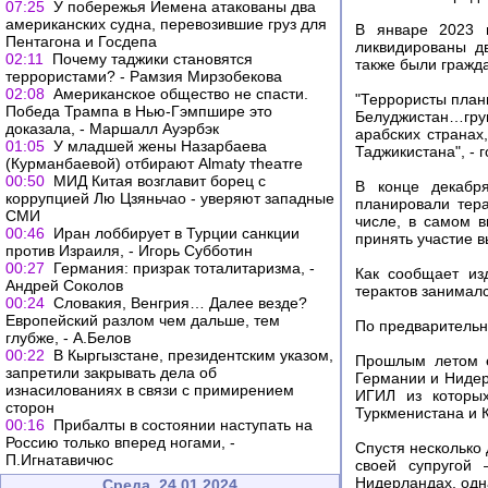
07:25
У побережья Йемена атакованы два
американских судна, перевозившие груз для
В январе 2023 
Пентагона и Госдепа
ликвидированы д
02:11
Почему таджики становятся
также были гражд
террористами? - Рамзия Мирзобекова
02:08
Американское общество не спасти.
"Террористы план
Победа Трампа в Нью-Гэмпшире это
Белуджистан…гру
доказала, - Маршалл Ауэрбэк
арабских странах
01:05
У младшей жены Назарбаева
Таджикистана", - 
(Курманбаевой) отбирают Almaty тheaтre
00:50
МИД Китая возглавит борец с
В конце декабр
коррупцией Лю Цзяньчао - уверяют западные
планировали тера
СМИ
числе, в самом 
00:46
Иран лоббирует в Турции санкции
принять участие 
против Израиля, - Игорь Субботин
00:27
Германия: призрак тоталитаризма, -
Как сообщает из
Андрей Соколов
терактов занимал
00:24
Словакия, Венгрия… Далее везде?
Европейский разлом чем дальше, тем
По предварительн
глубже, - А.Белов
00:22
В Кыргызстане, президентским указом,
Прошлым летом е
запретили закрывать дела об
Германии и Нидер
изнасилованиях в связи с примирением
ИГИЛ из которых
сторон
Туркменистана и 
00:16
Прибалты в состоянии наступать на
Россию только вперед ногами, -
Спустя несколько
П.Игнатавичюс
своей супругой 
Нидерландах, одна
Среда, 24.01.2024