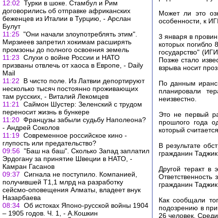
12:02
Турки в шоке. Стамбул и Рим
договорились об отправке африканских
Может ли это оз
беженцев из Италии в Турцию, - Арслан
особенности, к И
Булут
11:25
"Они начали злоупотреблять этим".
3 января в прови
Мирзиеев запретил хокимам расширять
которых погибло 8
промзоны до полного освоения земель
государство" (ИГ
11:23
Слухи о войне России и НАТО
Позже стало изве
призваны отвлечь от хаоса в Европе, - Daily
взрыва носит проз
Mail
11:22
В чисто поле. Из Латвии депортируют
По данным иранск
несколько тысяч постоянно проживающих
планировали тер
там русских, - Виталий Лекомцев
неизвестно.
11:21
Саймон Шустер: Зеленский с трудом
переносит жизнь в бункере
Это не первый ра
11:20
Французы забыли судьбу Наполеона?
прошлого года о
- Андрей Соколов
который считается
11:19
Современное российское кино -
глупость или предательство?
В результате обс
09:56
"Баш на баш". Сколько Запад заплатил
гражданин Таджик
Эрдогану за принятие Швеции в НАТО, -
Камран Гасанов
Другой теракт в 
09:37
Сигнала не поступило. Компанией,
Ответственность 
получившей Т1,1 млрд на разработку
гражданин Таджик
сейсмо-оповещения Алматы, владеет внук
Назарбаева
Как сообщали то
08:34
Об истоках Японо-русской войны 1904
подозрению в при
– 1905 годов. Ч. 1, - А.Кошкин
26 человек. Среди