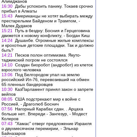
Алимджанов
16:30
Дабы успокоить панику. Токаев срочно
прибыл в Алматы
15:43
Американцы не хотят выбирать между
престарелыми Байденом и Трампом, -
Малек Дудаков
15:21
Путь в бездну: Босния и Герцеговина
движется к новому конфликту, - Богдан Киш
14:24
Душанбе. Огромные жилые комплексы
и крохотные детские площадки. Так и должно
быть?
14:21
Песков полон оптимизма. Якуто-
таджикский погром не состоялся
14:10
Создан биоробот (андробот) из клеток
взрослого человека
13:06
Под Белгородом упал на землю
российский Ил-76, перевозивший на обмен
65 пленных бандеровцев
10:30
КазПарламент принял закон о запрете
вейпов
08:05
США подстрекают мир к войне с
Россией, - Драголюб Боснич
07:56
Нагорный Карабах сдан. . Арцаха
больше нет.. Впереди - Зангезур, - Модест
Колеров
07:43
"Хамас" отверг предложение Израиля
о двухмесячном перемирии, - Эльнар
Байназаров