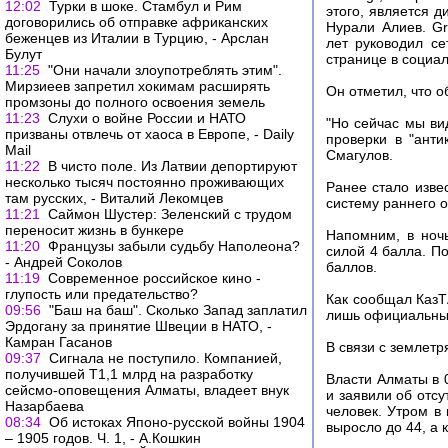
12:02
Турки в шоке. Стамбул и Рим
этого, является 
договорились об отправке африканских
Нурали Алиев. Gr
беженцев из Италии в Турцию, - Арслан
лет руководил се
Булут
странице в социал
11:25
"Они начали злоупотреблять этим".
Мирзиеев запретил хокимам расширять
Он отметил, что о
промзоны до полного освоения земель
11:23
Слухи о войне России и НАТО
"Но сейчас мы ви
призваны отвлечь от хаоса в Европе, - Daily
проверки в "анти
Mail
Смагулов.
11:22
В чисто поле. Из Латвии депортируют
несколько тысяч постоянно проживающих
Ранее стало изве
там русских, - Виталий Лекомцев
систему раннего о
11:21
Саймон Шустер: Зеленский с трудом
переносит жизнь в бункере
Напомним, в ноч
11:20
Французы забыли судьбу Наполеона?
силой 4 балла. По
- Андрей Соколов
баллов.
11:19
Современное российское кино -
глупость или предательство?
Как сообщал КазТ
09:56
"Баш на баш". Сколько Запад заплатил
лишь официальны
Эрдогану за принятие Швеции в НАТО, -
Камран Гасанов
В связи с землет
09:37
Сигнала не поступило. Компанией,
получившей Т1,1 млрд на разработку
Власти Алматы в 
сейсмо-оповещения Алматы, владеет внук
и заявили об отсу
Назарбаева
человек. Утром в
08:34
Об истоках Японо-русской войны 1904
выросло до 44, а 
– 1905 годов. Ч. 1, - А.Кошкин