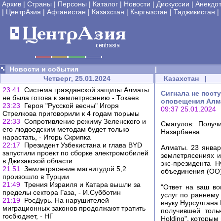
Архив
|
Страны
|
Персоны
|
Каталог
|
Новости
|
Дискуссии
|
Анекдо
|
ЦентрАзия
|
Афганистан
|
Казахстан
|
Кыргызстан
|
Таджикистан
|
Новости и события
|
Четверг, 25.01.2024
Казахстан
|
23:41
Система гражданской защиты Алматы
Сигнала не пост
не была готова к землетрясению - Токаев
оповещения Алма
23:23
Героя "Русской весны" Игоря
09:37 25.01.2024
Стрелкова приговорили к 4 годам тюрьмы
22:33
Сопротивление режиму Зеленского и
Смагулов: Получ
его людоедским методам будет только
Назарбаева
нарастать, - Игорь Скрипка
22:17
Президент Узбекистана и глава BYD
Алматы. 23 январ
запустили проект по сборке электромобилей
землетрясениях и
в Джизакской области
экс-президента 
21:51
Землетрясение магнитудой 5,2
объединения (ОО)
произошло в Турции
21:49
Трения Израиля и Катара вышли за
"Ответ на ваш во
пределы сектора Газа, - И.Субботин
услуг по раннему
21:19
РосДурь. На нарушителей
внуку Нурсултана
миграционных законов продолжают тратить
получившей толь
госбюджет, - НГ
Holding", которым