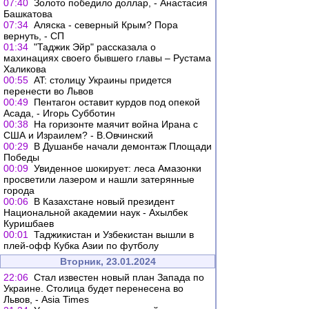
07:40
Золото победило доллар, - Анастасия
Башкатова
07:34
Аляска - северный Крым? Пора
вернуть, - СП
01:34
"Таджик Эйр" рассказала о
махинациях своего бывшего главы – Рустама
Халикова
00:55
AT: столицу Украины придется
перенести во Львов
00:49
Пентагон оставит курдов под опекой
Асада, - Игорь Субботин
00:38
На горизонте маячит война Ирана с
США и Израилем? - В.Овчинский
00:29
В Душанбе начали демонтаж Площади
Победы
00:09
Увиденное шокирует: леса Амазонки
просветили лазером и нашли затерянные
города
00:06
В Казахстане новый президент
Национальной академии наук - Ахылбек
Куришбаев
00:01
Таджикистан и Узбекистан вышли в
плей-офф Кубка Азии по футболу
Вторник, 23.01.2024
22:06
Стал известен новый план Запада по
Украине. Столица будет перенесена во
Львов, - Asia Times