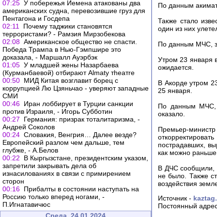
07:25
У побережья Йемена атакованы два
По данным акимата
американских судна, перевозившие груз для
Пентагона и Госдепа
Также стало изве
02:11
Почему таджики становятся
один из них улете
террористами? - Рамзия Мирзобекова
02:08
Американское общество не спасти.
По данным МЧС, з
Победа Трампа в Нью-Гэмпшире это
доказала, - Маршалл Ауэрбэк
Утром 23 января 
01:05
У младшей жены Назарбаева
ожидается.
(Курманбаевой) отбирают Almaty тheaтre
00:50
МИД Китая возглавит борец с
В Акорде утром 2
коррупцией Лю Цзяньчао - уверяют западные
25 января.
СМИ
00:46
Иран лоббирует в Турции санкции
По данным МЧС, 
против Израиля, - Игорь Субботин
оказало.
00:27
Германия: призрак тоталитаризма, -
Андрей Соколов
Премьер-минис
00:24
Словакия, Венгрия… Далее везде?
откорректироват
Европейский разлом чем дальше, тем
пострадавших, вы
глубже, - А.Белов
как можно раньше
00:22
В Кыргызстане, президентским указом,
запретили закрывать дела об
В ДЧС сообщили, 
изнасилованиях в связи с примирением
не было. Также с
сторон
воздействия земл
00:16
Прибалты в состоянии наступать на
Россию только вперед ногами, -
Источник -
kaztag.
П.Игнатавичюс
Постоянный адрес
Среда, 24.01.2024