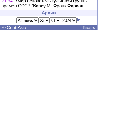
21:34
Умер основатель культовой группы
времен СССР "Boney M" Франк Фариан
Архив
©
CentrAsia
Вверх