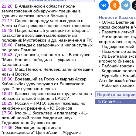
21:20
В Алматинской области после
землетрясения обнаружили трещины в
зданиях десятка школ и больниц
Новости Казахст
21:17
Спрос на аренду частных домов в
-
Олжас Бектенов 
Алматы бьет рекорды после землетрясения
узком формате в 
19:49
Национальный университет обороны
-
Развитие легкой
Казахстана возглавил малоизвестный
-
Агитационная гр
полковник Мустабеков и др. назначения в РК
встретилась с пр
18:46
Легенды о загадочных и неприступных
-
Подозреваемый в
пещерах Памира
-
Незаконные займ
18:43
Да японка я, япона мать... В конкурсе
-
Из Вьетнама экс
"Мисс Япония" победила ... украинка
игорного бизнеса
Каролина-сан
-
Рабочий график 
18:42
Макс Пенсон. Человек, запечатлевший
-
Кадровые перес
новый Восток
-
Нурлыбек Налиб
18:36
Воевавший за Россию кыргыз Аскар
Актюбинской обла
Кубанычбек уулу получил от Бишкекского
-
Рабочий график 
суда 7 лет условного срока
18:31
Каковы перспективы сотрудничества в
Перейти на верс
образовательной сфере в ЕАЭС?
©
CentrAsia
18:29
Россия – НАТО: время тяжелых, но
неизбежных решений, - Ю.Борисов
17:56
Кто он... бухгалтер и плагиатор - 41-
летний новый глава Академии наук
Таджикистана Хушвахтзода
17:36
Эволюция нарратива о
"независимости" ЦентрАзии, - Абдуазиз