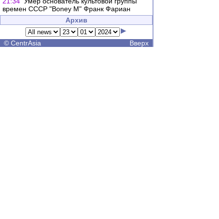
21:34
Умер основатель культовой группы
времен СССР "Boney M" Франк Фариан
Архив
©
CentrAsia
Вверх