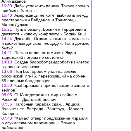
Алимджанов
16:30
Дабы успокоить панику. Токаев срочно
прибыл в Алматы
15:43
Американцы не хотят выбирать между
престарелыми Байденом и Трампом, -
Малек Дудаков
15:21
Путь в бездну: Босния и Герцеговина
движется к новому конфликту, - Богдан Киш
14:24
Душанбе. Огромные жилые комплексы
и крохотные детские площадки. Так и должно
быть?
14:21
Песков полон оптимизма. Якуто-
таджикский погром не состоялся
14:10
Создан биоробот (андробот) из клеток
взрослого человека
13:06
Под Белгородом упал на землю
российский Ил-76, перевозивший на обмен
65 пленных бандеровцев
10:30
КазПарламент принял закон о запрете
вейпов
08:05
США подстрекают мир к войне с
Россией, - Драголюб Боснич
07:56
Нагорный Карабах сдан. . Арцаха
больше нет.. Впереди - Зангезур, - Модест
Колеров
07:43
"Хамас" отверг предложение Израиля
о двухмесячном перемирии, - Эльнар
Байназаров