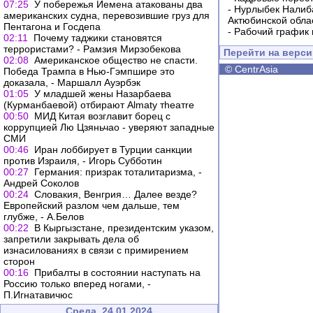
07:25
У побережья Йемена атакованы два
-
Нурлыбек Налиб
американских судна, перевозившие груз для
Актюбинской обла
Пентагона и Госдепа
-
Рабочий график 
02:11
Почему таджики становятся
террористами? - Рамзия Мирзобекова
Перейти на верс
02:08
Американское общество не спасти.
©
CentrAsia
Победа Трампа в Нью-Гэмпшире это
доказала, - Маршалл Ауэрбэк
01:05
У младшей жены Назарбаева
(Курманбаевой) отбирают Almaty тheaтre
00:50
МИД Китая возглавит борец с
коррупцией Лю Цзяньчао - уверяют западные
СМИ
00:46
Иран лоббирует в Турции санкции
против Израиля, - Игорь Субботин
00:27
Германия: призрак тоталитаризма, -
Андрей Соколов
00:24
Словакия, Венгрия… Далее везде?
Европейский разлом чем дальше, тем
глубже, - А.Белов
00:22
В Кыргызстане, президентским указом,
запретили закрывать дела об
изнасилованиях в связи с примирением
сторон
00:16
Прибалты в состоянии наступать на
Россию только вперед ногами, -
П.Игнатавичюс
Среда, 24.01.2024