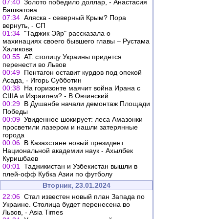
07:40
Золото победило доллар, - Анастасия
Башкатова
07:34
Аляска - северный Крым? Пора
вернуть, - СП
01:34
"Таджик Эйр" рассказала о
махинациях своего бывшего главы – Рустама
Халикова
00:55
AT: столицу Украины придется
перенести во Львов
00:49
Пентагон оставит курдов под опекой
Асада, - Игорь Субботин
00:38
На горизонте маячит война Ирана с
США и Израилем? - В.Овчинский
00:29
В Душанбе начали демонтаж Площади
Победы
00:09
Увиденное шокирует: леса Амазонки
просветили лазером и нашли затерянные
города
00:06
В Казахстане новый президент
Национальной академии наук - Ахылбек
Куришбаев
00:01
Таджикистан и Узбекистан вышли в
плей-офф Кубка Азии по футболу
Вторник, 23.01.2024
22:06
Стал известен новый план Запада по
Украине. Столица будет перенесена во
Львов, - Asia Times