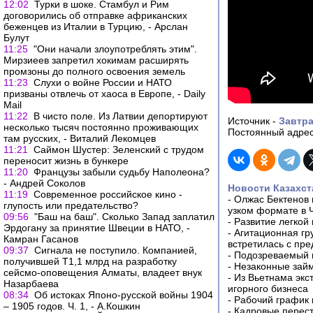
12:02
Турки в шоке. Стамбул и Рим
договорились об отправке африканских
беженцев из Италии в Турцию, - Арслан
Булут
11:25
"Они начали злоупотреблять этим".
Мирзиеев запретил хокимам расширять
промзоны до полного освоения земель
11:23
Слухи о войне России и НАТО
призваны отвлечь от хаоса в Европе, - Daily
Mail
11:22
В чисто поле. Из Латвии депортируют
Источник -
Завтр
несколько тысяч постоянно проживающих
Постоянный адрес
там русских, - Виталий Лекомцев
11:21
Саймон Шустер: Зеленский с трудом
переносит жизнь в бункере
11:20
Французы забыли судьбу Наполеона?
- Андрей Соколов
Новости Казахст
11:19
Современное российское кино -
-
Олжас Бектенов 
глупость или предательство?
узком формате в 
09:56
"Баш на баш". Сколько Запад заплатил
-
Развитие легкой
Эрдогану за принятие Швеции в НАТО, -
-
Агитационная гр
Камран Гасанов
встретилась с пр
09:37
Сигнала не поступило. Компанией,
-
Подозреваемый в
получившей Т1,1 млрд на разработку
-
Незаконные займ
сейсмо-оповещения Алматы, владеет внук
-
Из Вьетнама экс
Назарбаева
игорного бизнеса
08:34
Об истоках Японо-русской войны 1904
-
Рабочий график 
– 1905 годов. Ч. 1, - А.Кошкин
-
Кадровые перес