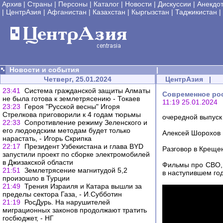
Архив
|
Страны
|
Персоны
|
Каталог
|
Новости
|
Дискуссии
|
Анекдо
|
ЦентрАзия
|
Афганистан
|
Казахстан
|
Кыргызстан
|
Таджикистан
|
Новости и события
|
Четверг, 25.01.2024
ЦентрАзия
|
23:41
Система гражданской защиты Алматы
Современное рос
не была готова к землетрясению - Токаев
11:19 25.01.2024
23:23
Героя "Русской весны" Игоря
Стрелкова приговорили к 4 годам тюрьмы
очередной выпус
22:33
Сопротивление режиму Зеленского и
его людоедским методам будет только
Алексей Шорохов
нарастать, - Игорь Скрипка
22:17
Президент Узбекистана и глава BYD
Разговор в Креще
запустили проект по сборке электромобилей
в Джизакской области
Фильмы про СВО, 
21:51
Землетрясение магнитудой 5,2
в наступившем го
произошло в Турции
21:49
Трения Израиля и Катара вышли за
пределы сектора Газа, - И.Субботин
21:19
РосДурь. На нарушителей
миграционных законов продолжают тратить
госбюджет, - НГ