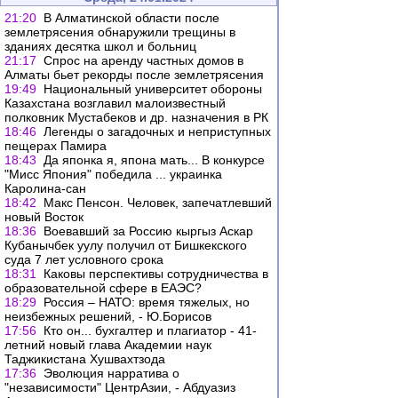
21:20
В Алматинской области после
землетрясения обнаружили трещины в
зданиях десятка школ и больниц
21:17
Спрос на аренду частных домов в
Алматы бьет рекорды после землетрясения
19:49
Национальный университет обороны
Казахстана возглавил малоизвестный
полковник Мустабеков и др. назначения в РК
18:46
Легенды о загадочных и неприступных
пещерах Памира
18:43
Да японка я, япона мать... В конкурсе
"Мисс Япония" победила ... украинка
Каролина-сан
18:42
Макс Пенсон. Человек, запечатлевший
новый Восток
18:36
Воевавший за Россию кыргыз Аскар
Кубанычбек уулу получил от Бишкекского
суда 7 лет условного срока
18:31
Каковы перспективы сотрудничества в
образовательной сфере в ЕАЭС?
18:29
Россия – НАТО: время тяжелых, но
неизбежных решений, - Ю.Борисов
17:56
Кто он... бухгалтер и плагиатор - 41-
летний новый глава Академии наук
Таджикистана Хушвахтзода
17:36
Эволюция нарратива о
"независимости" ЦентрАзии, - Абдуазиз