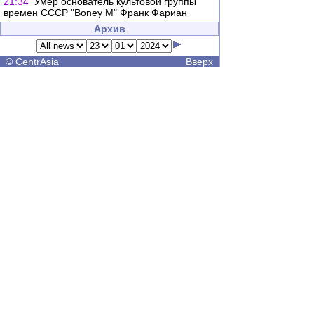
21:34
Умер основатель культовой группы
времен СССР "Boney M" Франк Фариан
Архив
©
CentrAsia
Вверх