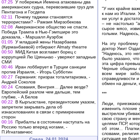
07:25
У побережья Йемена атакованы два
американских судна, перевозившие груз для
"У них крайне ва
Пентагона и Госдепа
к нам из Италии. 
02:11
Почему таджики становятся
ни услуг в достат
террористами? - Рамзия Мирзобекова
– не настолько "
02:08
Американское общество не спасти.
сырое мясо, изви
Победа Трампа в Нью-Гэмпшире это
голыми. Надеюсь, т
доказала, - Маршалл Ауэрбэк
01:05
У младшей жены Назарбаева
На эту проблему
(Курманбаевой) отбирают Almaty тheaтre
доктор Умит Озда
00:50
МИД Китая возглавит борец с
"Надеюсь, это не
коррупцией Лю Цзяньчао - уверяют западные
было указано, чт
СМИ
эта цифра превыш
00:46
Иран лоббирует в Турции санкции
Черные общины с
против Израиля, - Игорь Субботин
всем мире забо
00:27
Германия: призрак тоталитаризма, -
справедливости и
Андрей Соколов
обмен на деньги,
00:24
Словакия, Венгрия… Далее везде?
Европейский разлом чем дальше, тем
***
глубже, - А.Белов
00:22
В Кыргызстане, президентским указом,
Люди, приезжающ
запретили закрывать дела об
изменить плохие 
изнасилованиях в связи с примирением
выстрелом убиваю
сторон
свою страну и ме
00:16
Прибалты в состоянии наступать на
целями ПСР, котор
Россию только вперед ногами, -
об этом... Платк
П.Игнатавичюс
словами, религия
ситуация не будет
Среда, 24.01.2024