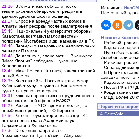
21:20
В Алматинской области после
Источник -
ИноС
землетрясения обнаружили трещины в
Постоянный адрес
зданиях десятка школ и больниц
21:17
Спрос на аренду частных домов в
Алматы бьет рекорды после землетрясения
19:49
Национальный университет обороны
Казахстана возглавил малоизвестный
Новости Казахст
полковник Мустабеков и др. назначения в РК
-
Рабочий график 
18:46
Легенды о загадочных и неприступных
-
Кадровые перес
пещерах Памира
-
Нурлыбек Налиб
18:43
Да японка я, япона мать... В конкурсе
Актюбинской обла
"Мисс Япония" победила ... украинка
-
Рабочий график 
Каролина-сан
-
Справедливый до
18:42
Макс Пенсон. Человек, запечатлевший
-
В Правительстве
новый Восток
авиационного топ
18:36
Воевавший за Россию кыргыз Аскар
-
Кадровые перес
Кубанычбек уулу получил от Бишкекского
-
Посол РК в РФ Д
суда 7 лет условного срока
-
Когда тайна ста
18:31
Каковы перспективы сотрудничества в
-
МВД: Более 20 с
образовательной сфере в ЕАЭС?
18:29
Россия – НАТО: время тяжелых, но
Перейти на верс
неизбежных решений, - Ю.Борисов
©
CentrAsia
17:56
Кто он... бухгалтер и плагиатор - 41-
летний новый глава Академии наук
Таджикистана Хушвахтзода
17:36
Эволюция нарратива о
"независимости" ЦентрАзии, - Абдуазиз