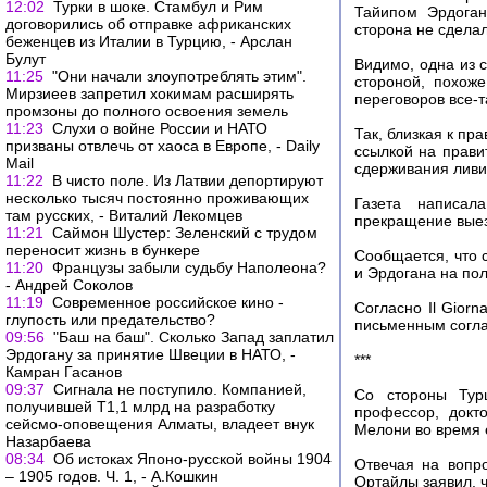
12:02
Турки в шоке. Стамбул и Рим
Тайипом Эрдоган
договорились об отправке африканских
сторона не сдела
беженцев из Италии в Турцию, - Арслан
Булут
Видимо, одна из с
11:25
"Они начали злоупотреблять этим".
стороной, похож
Мирзиеев запретил хокимам расширять
переговоров все-т
промзоны до полного освоения земель
11:23
Слухи о войне России и НАТО
Так, близкая к пр
призваны отвлечь от хаоса в Европе, - Daily
ссылкой на прави
Mail
сдерживания ливи
11:22
В чисто поле. Из Латвии депортируют
несколько тысяч постоянно проживающих
Газета написал
там русских, - Виталий Лекомцев
прекращение выез
11:21
Саймон Шустер: Зеленский с трудом
переносит жизнь в бункере
Сообщается, что 
11:20
Французы забыли судьбу Наполеона?
и Эрдогана на по
- Андрей Соколов
11:19
Современное российское кино -
Согласно Il Gior
глупость или предательство?
письменным согл
09:56
"Баш на баш". Сколько Запад заплатил
Эрдогану за принятие Швеции в НАТО, -
***
Камран Гасанов
09:37
Сигнала не поступило. Компанией,
Со стороны Турц
получившей Т1,1 млрд на разработку
профессор, докто
сейсмо-оповещения Алматы, владеет внук
Мелони во время 
Назарбаева
08:34
Об истоках Японо-русской войны 1904
Отвечая на вопро
– 1905 годов. Ч. 1, - А.Кошкин
Ортайлы заявил, ч