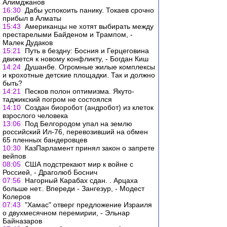
Алимджанов
16:30
Дабы успокоить панику. Токаев срочно
прибыл в Алматы
15:43
Американцы не хотят выбирать между
престарелыми Байденом и Трампом, -
Малек Дудаков
15:21
Путь в бездну: Босния и Герцеговина
движется к новому конфликту, - Богдан Киш
14:24
Душанбе. Огромные жилые комплексы
и крохотные детские площадки. Так и должно
быть?
14:21
Песков полон оптимизма. Якуто-
таджикский погром не состоялся
14:10
Создан биоробот (андробот) из клеток
взрослого человека
13:06
Под Белгородом упал на землю
российский Ил-76, перевозивший на обмен
65 пленных бандеровцев
10:30
КазПарламент принял закон о запрете
вейпов
08:05
США подстрекают мир к войне с
Россией, - Драголюб Боснич
07:56
Нагорный Карабах сдан. . Арцаха
больше нет.. Впереди - Зангезур, - Модест
Колеров
07:43
"Хамас" отверг предложение Израиля
о двухмесячном перемирии, - Эльнар
Байназаров