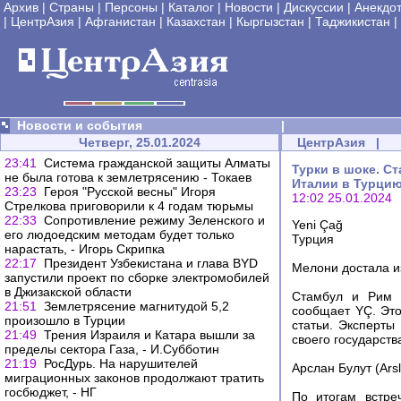
Архив
|
Страны
|
Персоны
|
Каталог
|
Новости
|
Дискуссии
|
Анекдо
|
ЦентрАзия
|
Афганистан
|
Казахстан
|
Кыргызстан
|
Таджикистан
|
Новости и события
|
Четверг, 25.01.2024
ЦентрАзия
|
23:41
Система гражданской защиты Алматы
Турки в шоке. С
не была готова к землетрясению - Токаев
Италии в Турцию
23:23
Героя "Русской весны" Игоря
12:02 25.01.2024
Стрелкова приговорили к 4 годам тюрьмы
22:33
Сопротивление режиму Зеленского и
Yeni Çağ
его людоедским методам будет только
Турция
нарастать, - Игорь Скрипка
22:17
Президент Узбекистана и глава BYD
Мелони достала 
запустили проект по сборке электромобилей
в Джизакской области
Стамбул и Рим д
21:51
Землетрясение магнитудой 5,2
сообщает YÇ. Это
произошло в Турции
статьи. Эксперты
21:49
Трения Израиля и Катара вышли за
своего государств
пределы сектора Газа, - И.Субботин
21:19
РосДурь. На нарушителей
Арслан Булут (Arsl
миграционных законов продолжают тратить
госбюджет, - НГ
По итогам встре