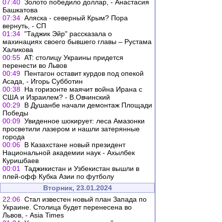
07:40
Золото победило доллар, - Анастасия
Башкатова
07:34
Аляска - северный Крым? Пора
вернуть, - СП
01:34
"Таджик Эйр" рассказала о
махинациях своего бывшего главы – Рустама
Халикова
00:55
AT: столицу Украины придется
перенести во Львов
00:49
Пентагон оставит курдов под опекой
Асада, - Игорь Субботин
00:38
На горизонте маячит война Ирана с
США и Израилем? - В.Овчинский
00:29
В Душанбе начали демонтаж Площади
Победы
00:09
Увиденное шокирует: леса Амазонки
просветили лазером и нашли затерянные
города
00:06
В Казахстане новый президент
Национальной академии наук - Ахылбек
Куришбаев
00:01
Таджикистан и Узбекистан вышли в
плей-офф Кубка Азии по футболу
Вторник, 23.01.2024
22:06
Стал известен новый план Запада по
Украине. Столица будет перенесена во
Львов, - Asia Times