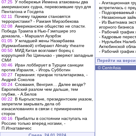
07:25
У побережья Йемена атакованы два
-
Агитационная гр
американских судна, перевозившие груз для
встретилась с пр
Пентагона и Госдепа
-
Подозреваемый в
02:11
Почему таджики становятся
-
Незаконные займ
террористами? - Рамзия Мирзобекова
-
Из Вьетнама экс
02:08
Американское общество не спасти.
игорного бизнеса
Победа Трампа в Нью-Гэмпшире это
-
Рабочий график 
доказала, - Маршалл Ауэрбэк
-
Кадровые перес
01:05
У младшей жены Назарбаева
-
Нурлыбек Налиб
(Курманбаевой) отбирают Almaty тheaтre
Актюбинской обла
00:50
МИД Китая возглавит борец с
-
Рабочий график 
коррупцией Лю Цзяньчао - уверяют западные
СМИ
Перейти на верс
00:46
Иран лоббирует в Турции санкции
©
CentrAsia
против Израиля, - Игорь Субботин
00:27
Германия: призрак тоталитаризма, -
Андрей Соколов
00:24
Словакия, Венгрия… Далее везде?
Европейский разлом чем дальше, тем
глубже, - А.Белов
00:22
В Кыргызстане, президентским указом,
запретили закрывать дела об
изнасилованиях в связи с примирением
сторон
00:16
Прибалты в состоянии наступать на
Россию только вперед ногами, -
П.Игнатавичюс
Среда, 24.01.2024