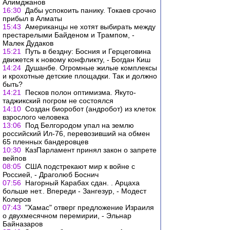
Алимджанов
16:30
Дабы успокоить панику. Токаев срочно
прибыл в Алматы
15:43
Американцы не хотят выбирать между
престарелыми Байденом и Трампом, -
Малек Дудаков
15:21
Путь в бездну: Босния и Герцеговина
движется к новому конфликту, - Богдан Киш
14:24
Душанбе. Огромные жилые комплексы
и крохотные детские площадки. Так и должно
быть?
14:21
Песков полон оптимизма. Якуто-
таджикский погром не состоялся
14:10
Создан биоробот (андробот) из клеток
взрослого человека
13:06
Под Белгородом упал на землю
российский Ил-76, перевозивший на обмен
65 пленных бандеровцев
10:30
КазПарламент принял закон о запрете
вейпов
08:05
США подстрекают мир к войне с
Россией, - Драголюб Боснич
07:56
Нагорный Карабах сдан. . Арцаха
больше нет.. Впереди - Зангезур, - Модест
Колеров
07:43
"Хамас" отверг предложение Израиля
о двухмесячном перемирии, - Эльнар
Байназаров