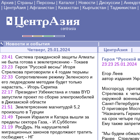
Архив
|
Страны
|
Персоны
|
Каталог
|
Новости
|
Дискуссии
|
Анекдо
|
ЦентрАзия
|
Афганистан
|
Казахстан
|
Кыргызстан
|
Таджикистан
|
Новости и события
|
Четверг, 25.01.2024
ЦентрАзия
|
23:41
Система гражданской защиты Алматы
Героя "Русской 
не была готова к землетрясению - Токаев
23:23 25.01.2024
23:23
Героя "Русской весны" Игоря
Стрелкова приговорили к 4 годам тюрьмы
Егор Леев
22:33
Сопротивление режиму Зеленского и
автор издания Укр
его людоедским методам будет только
нарастать, - Игорь Скрипка
Мосгорсуд приго
22:17
Президент Узбекистана и глава BYD
Стрелкова к чет
запустили проект по сборке электромобилей
окружной военны
в Джизакской области
Санкт-Петербурге
21:51
Землетрясение магнитудой 5,2
О приговоре Мосго
произошло в Турции
"Назначить Гирки
21:49
Трения Израиля и Катара вышли за
на срок четыре го
пределы сектора Газа, - И.Субботин
Ему также запрети
21:19
РосДурь. На нарушителей
миграционных законов продолжают тратить
"Мы будем обжало
госбюджет, - НГ
Ранее Стрелков