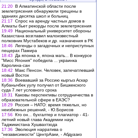
21:20
В Алматинской области после
землетрясения обнаружили трещины в
зданиях десятка школ и больниц
21:17
Спрос на аренду частных домов в
Алматы бьет рекорды после землетрясения
19:49
Национальный университет обороны
Казахстана возглавил малоизвестный
полковник Мустабеков и др. назначения в РК
18:46
Легенды о загадочных и неприступных
пещерах Памира
18:43
Да японка я, япона мать... В конкурсе
"Мисс Япония" победила ... украинка
Каролина-сан
18:42
Макс Пенсон. Человек, запечатлевший
новый Восток
18:36
Воевавший за Россию кыргыз Аскар
Кубанычбек уулу получил от Бишкекского
суда 7 лет условного срока
18:31
Каковы перспективы сотрудничества в
образовательной сфере в ЕАЭС?
18:29
Россия – НАТО: время тяжелых, но
неизбежных решений, - Ю.Борисов
17:56
Кто он... бухгалтер и плагиатор - 41-
летний новый глава Академии наук
Таджикистана Хушвахтзода
17:36
Эволюция нарратива о
"независимости" ЦентрАзии, - Абдуазиз