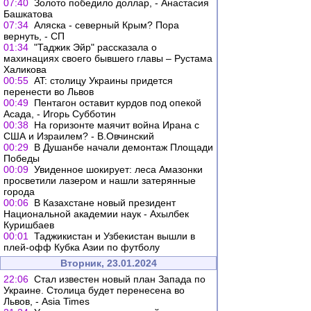
07:40
Золото победило доллар, - Анастасия
Башкатова
07:34
Аляска - северный Крым? Пора
вернуть, - СП
01:34
"Таджик Эйр" рассказала о
махинациях своего бывшего главы – Рустама
Халикова
00:55
AT: столицу Украины придется
перенести во Львов
00:49
Пентагон оставит курдов под опекой
Асада, - Игорь Субботин
00:38
На горизонте маячит война Ирана с
США и Израилем? - В.Овчинский
00:29
В Душанбе начали демонтаж Площади
Победы
00:09
Увиденное шокирует: леса Амазонки
просветили лазером и нашли затерянные
города
00:06
В Казахстане новый президент
Национальной академии наук - Ахылбек
Куришбаев
00:01
Таджикистан и Узбекистан вышли в
плей-офф Кубка Азии по футболу
Вторник, 23.01.2024
22:06
Стал известен новый план Запада по
Украине. Столица будет перенесена во
Львов, - Asia Times