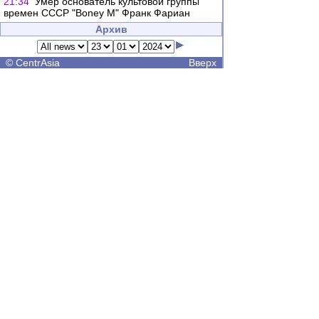
21:34
Умер основатель культовой группы
времен СССР "Boney M" Франк Фариан
Архив
©
CentrAsia
Вверх