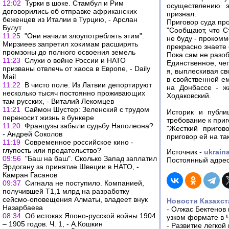
12:02
Турки в шоке. Стамбул и Рим
осуществлению э
договорились об отправке африканских
признал.
беженцев из Италии в Турцию, - Арслан
Приговор суда пр
Булут
"Сообщают, что С
11:25
"Они начали злоупотреблять этим".
не буду - прокомм
Мирзиеев запретил хокимам расширять
прекрасно знаете 
промзоны до полного освоения земель
Пока сам не разоб
11:23
Слухи о войне России и НАТО
Единственное, чег
призваны отвлечь от хаоса в Европе, - Daily
я, выплескивая с
Mail
в свойственной е
11:22
В чисто поле. Из Латвии депортируют
на Донбассе - ж
несколько тысяч постоянно проживающих
Ходаковский.
там русских, - Виталий Лекомцев
11:21
Саймон Шустер: Зеленский с трудом
Историк и публи
переносит жизнь в бункере
требование к приг
11:20
Французы забыли судьбу Наполеона?
"Жесткий пригов
- Андрей Соколов
приговор ей на та
11:19
Современное российское кино -
глупость или предательство?
Источник -
ukraina
09:56
"Баш на баш". Сколько Запад заплатил
Постоянный адрес
Эрдогану за принятие Швеции в НАТО, -
Камран Гасанов
09:37
Сигнала не поступило. Компанией,
получившей Т1,1 млрд на разработку
сейсмо-оповещения Алматы, владеет внук
Новости Казахст
Назарбаева
-
Олжас Бектенов 
08:34
Об истоках Японо-русской войны 1904
узком формате в 
– 1905 годов. Ч. 1, - А.Кошкин
-
Развитие легкой